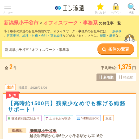
メニュー
気になる!
ログイン
検索
新潟県小千谷市
×
オフィスワーク・事務系
のお仕事一覧
小千谷市の派遣のお仕事情報です。オフィスワーク・事務系のお仕事には、
一般事務
、
営業事務
、
経理・財務・会計・英文経理
などがあります。さらに、
短期
・
単発
など
の期間や、
職種未経験OK
などのこだわり条件で絞り込んでいただけます。
条件の変更
新潟県小千谷市 / オフィスワーク・事務系
2
1,375
全
件
平均時給:
円
時給順
新着順
未読
掲載日
2026/08/06
NEW
【高時給1500円】残業少なめでも稼げる総務
サポート！
交通費別途支給あり
土日祝日が休み
WEB登録OK
派遣
新潟県小千谷市
勤務地
越後岩沢駅から車6分／小千谷駅から車16分