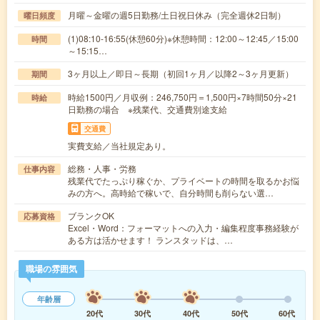
月曜～金曜の週5日勤務/土日祝日休み（完全週休2日制）
曜日頻度
(1)08:10-16:55(休憩60分)※休憩時間：12:00～12:45／15:00
時間
～15:15…
3ヶ月以上／即日～長期（初回1ヶ月／以降2～3ヶ月更新）
期間
時給1500円／月収例：246,750円＝1,500円×7時間50分×21
時給
日勤務の場合 ※残業代、交通費別途支給
交通費
実費支給／当社規定あり。
総務・人事・労務
仕事内容
残業代でたっぷり稼ぐか、プライベートの時間を取るかお悩
みの方へ。高時給で稼いで、自分時間も削らない選…
ブランクOK
応募資格
Excel・Word：フォーマットへの入力・編集程度事務経験が
ある方は活かせます！ ランスタッドは、…
職場の雰囲気
年齢層
20代
30代
40代
50代
60代