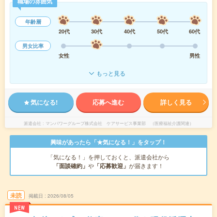
職場の雰囲気
年齢層
20代
30代
40代
50代
60代
男女比率
女性
男性
もっと見る
気になる!
応募へ進む
詳しく見る
派遣会社
マンパワーグループ株式会社 ケアサービス事業部 （医療福祉介護関連）
興味があったら「★気になる！」をタップ！
「気になる！」を押しておくと、派遣会社から
「面談確約」
や
「応募歓迎」
が届きます！
未読
掲載日
2026/08/05
NEW