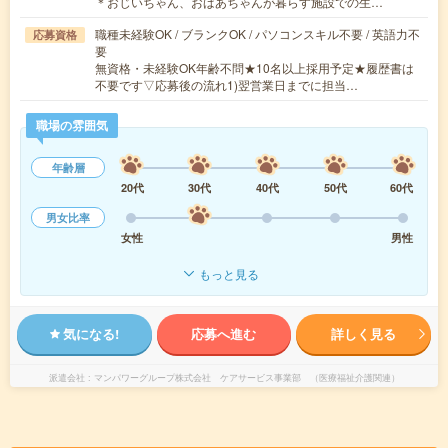
＊おじいちゃん、おばあちゃんが暮らす施設での生…
職種未経験OK / ブランクOK / パソコンスキル不要 / 英語力不
応募資格
要
無資格・未経験OK年齢不問★10名以上採用予定★履歴書は
不要です▽応募後の流れ1)翌営業日までに担当…
職場の雰囲気
年齢層
20代
30代
40代
50代
60代
男女比率
女性
男性
もっと見る
気になる!
応募へ進む
詳しく見る
派遣会社
マンパワーグループ株式会社 ケアサービス事業部 （医療福祉介護関連）