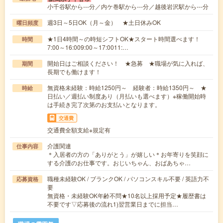
小千谷駅から---分／内ケ巻駅から---分／越後岩沢駅から---分
週3日～5日OK（月～金） ★土日休みOK
曜日頻度
★1日4時間～の時短シフトOK★スタート時間選べます！
時間
7:00～16:009:00～17:0011:…
開始日はご相談ください！ ★急募 ★職場が気に入れば、
期間
長期でも働けます！
無資格未経験：時給1250円～ 経験者：時給1350円～ ★
時給
日払い／週払い制度あり（月払いも選べます）※稼働開始時
は手続き完了次第のお支払いとなります。
交通費
交通費全額支給※規定有
介護関連
仕事内容
＊入居者の方の「ありがとう」が嬉しい＊お年寄りを笑顔に
する介護のお仕事です。おじいちゃん、おばあちゃ…
職種未経験OK / ブランクOK / パソコンスキル不要 / 英語力不
応募資格
要
無資格・未経験OK年齢不問★10名以上採用予定★履歴書は
不要です▽応募後の流れ1)翌営業日までに担当…