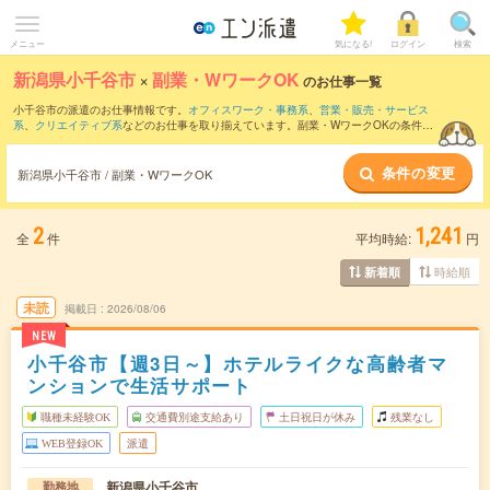
メニュー
気になる!
ログイン
検索
新潟県小千谷市
×
副業・WワークOK
のお仕事一覧
小千谷市の派遣のお仕事情報です。
オフィスワーク・事務系
、
営業・販売・サービス
系
、
クリエイティブ系
などのお仕事を取り揃えています。副業・WワークOKの条件の
他に、
交通費別途支給あり
、
職種未経験OK
、
残業なし
などのこだわり条件も取り揃え
ています。
条件の変更
新潟県小千谷市 / 副業・WワークOK
2
1,241
全
件
平均時給:
円
時給順
新着順
未読
掲載日
2026/08/06
NEW
小千谷市【週3日～】ホテルライクな高齢者マ
ンションで生活サポート
職種未経験OK
交通費別途支給あり
土日祝日が休み
残業なし
WEB登録OK
派遣
新潟県小千谷市
勤務地