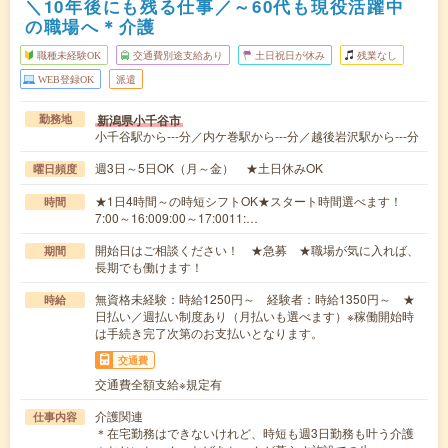
＼10年後にも残る仕事／～60代も現役活躍中
の職場へ＊介護
職種未経験OK
交通費別途支給あり
土日祝日が休み
残業なし
WEB登録OK
派遣
新潟県小千谷市
勤務地
小千谷駅から---分／内ケ巻駅から---分／越後岩沢駅から---分
週3日～5日OK（月～金） ★土日休みOK
曜日頻度
★1日4時間～の時短シフトOK★スタート時間選べます！
時間
7:00～16:009:00～17:0011:…
開始日はご相談ください！ ★急募 ★職場が気に入れば、
期間
長期でも働けます！
無資格未経験：時給1250円～ 経験者：時給1350円～ ★
時給
日払い／週払い制度あり（月払いも選べます）※稼働開始時
は手続き完了次第のお支払いとなります。
交通費
交通費全額支給※規定有
介護関連
仕事内容
＊在宅勤務はできないけれど、時短も週3日勤務も叶う介護