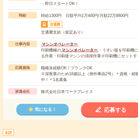
・即日スタートOK！
時給
時給1300円 日額平均1万400円/月額22万8800円
交通費
交通費支給（規定あり）
仕事内容
マシンオペレーター
印刷機械の
マシンオペレーター
・うすい版を印刷機
る作業・印刷後マシンの清掃作業※印刷機にセットす
応募資格
職種未経験OK / ブランクOK
※深夜業のため18歳以上（例外事由2号）＊資格・経験
中！＊1名募集
派遣会社
株式会社日本ワークプレイス
応募する
気になる！
未読