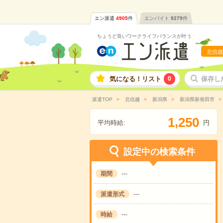
エン派遣
4905
件
エンバイト
9279
件
ちょうど良いワークライフバランスが叶う
北信越
気になる！リスト
0
保存し
派遣TOP
北信越
新潟県
新潟県新発田市
,
1
2
5
0
平均時給:
円
設定中の検索条件
期間
---
派遣形式
---
時給
---