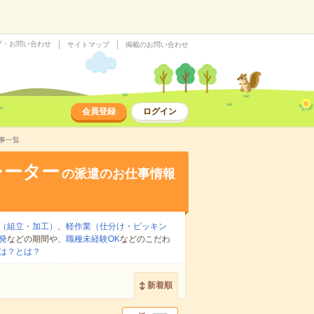
プ・お問い合わせ
サイトマップ
掲載のお問い合わせ
会員登録
ログイン
事一覧
レーター
の派遣のお仕事情報
（組立・加工）
、
軽作業（仕分け・ピッキン
発
などの期間や、
職種未経験OK
などのこだわ
は？とは？
新着順