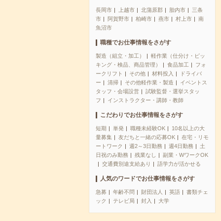
長岡市
上越市
北蒲原郡
胎内市
三条
市
阿賀野市
柏崎市
燕市
村上市
南
魚沼市
職種でお仕事情報をさがす
製造（組立・加工）
軽作業（仕分け・ピッ
キング・検品、商品管理）
食品加工
フォ
ークリフト
その他
材料投入
ドライバ
ー
清掃
その他軽作業・製造
イベントス
タッフ・会場設営
試験監督・選挙スタッ
フ
インストラクター・講師・教師
こだわりでお仕事情報をさがす
短期
単発
職種未経験OK
10名以上の大
量募集
友だちと一緒の応募OK
在宅・リモ
ートワーク
週2～3日勤務
週4日勤務
土
日祝のみ勤務
残業なし
副業・WワークOK
交通費別途支給あり
語学力が活かせる
人気のワードでお仕事情報をさがす
急募
年齢不問
財団法人
英語
書類チェ
ック
テレビ局
封入
大学