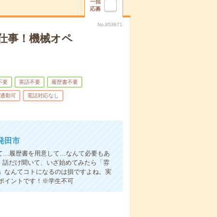
一括
応募
No.853671
仕事！機械オペ
不要
英語不要
履歴書不要
通勤可
電話対応なし
発田市
て…履歴書を用意して…なんて必要もあ
よ！話だけ聞いて、いざ始めてみたら「雰
」なんてコトになるのは損ですよね。実
ポイントです！※学生不可