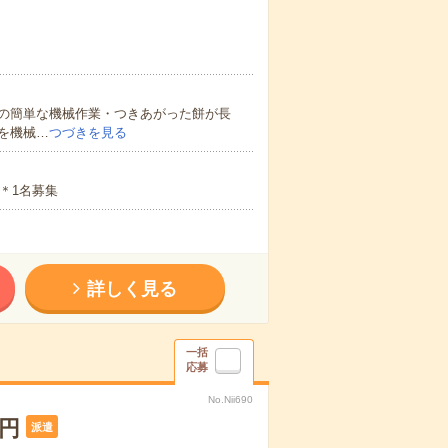
の簡単な機械作業・つきあがった餅が長
を機械…
つづきを見る
＊1名募集
詳しく見る
一括
応募
No.Nii690
円
派遣