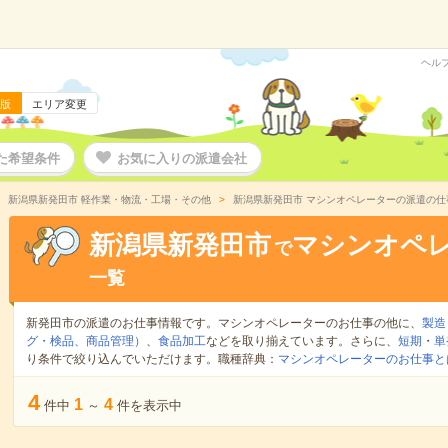
ヘル
版
エリア変更
た希望条件
お気に入りの派遣会社
新潟県新発田市 軽作業・物流・工場・その他
新潟県新発田市 マシンオペレーターの派遣の仕
新潟県新発田市
マシンオペ
で
一覧
新発田市の派遣のお仕事情報です。マシンオペレーターのお仕事の他に、
製造
グ・検品、商品管理）
、
食品加工
などを取り揃えています。さらに、
短期
・
単
り条件で絞り込んでいただけます。職種辞典：
マシンオペレーターのお仕事と
4
1
4
件中
～
件を表示中