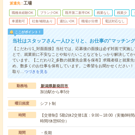
工場
派遣先
職種未経験OK
ブランクOK
既卒第二新卒OK
残業なし
残業少
車通勤可
社食/補助あり
週払いOK
職場が分煙
電話対応なし
ここがポイント！
当社はスタッフさん一人ひとりと、お仕事の"マッチング
【こだわり1_対面面接】当社では、応募後の面接は必ず対面で実施
とで、就業前に不安なことや知りたいことなどをしっかり解決してか
ています。【こだわり2_多数の就業先企業を保有】求職者様と就業
め、数多くのお仕事を保有しています。ご希望をお聞かせください！
取り…
つづきを見る
勤務地
新潟県新発田市
加治駅から車5分
曜日頻度
シフト制
時間
【交替制】5勤2休2交替1直：9:00～18:00（実働8時間/
時間/休憩60分）
期間
・長期