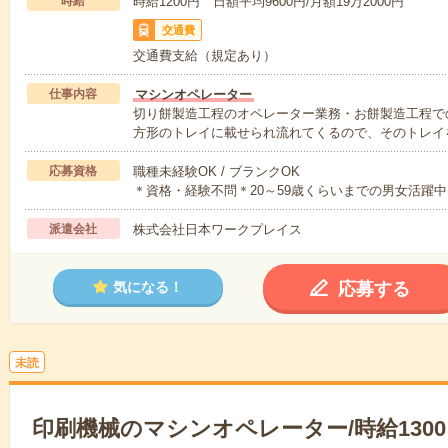
時給
時給1200円 日額平均9600円/月額19万2000円
交通費
交通費支給（規定あり）
仕事内容
マシンオペレーター
切り餅製造工程のオペレーター業務・お餅製造工程で
方形のトレイに載せられ流れてくるので、そのトレイ
応募資格
職種未経験OK / ブランクOK
＊資格・経験不問＊20～59歳くらいまでの男女活躍中
派遣会社
株式会社日本ワークプレイス
応募する
気になる！
未読
印刷機械のマシンオペレーター/時給1300