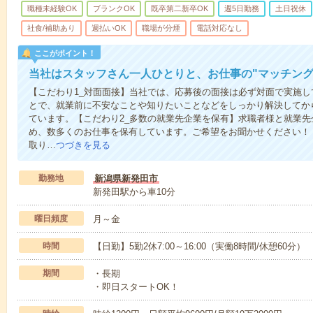
職種未経験OK
ブランクOK
既卒第二新卒OK
週5日勤務
土日祝休
社食/補助あり
週払いOK
職場が分煙
電話対応なし
ここがポイント！
当社はスタッフさん一人ひとりと、お仕事の"マッチング
【こだわり1_対面面接】当社では、応募後の面接は必ず対面で実施
とで、就業前に不安なことや知りたいことなどをしっかり解決してか
ています。【こだわり2_多数の就業先企業を保有】求職者様と就業
め、数多くのお仕事を保有しています。ご希望をお聞かせください！
取り…
つづきを見る
勤務地
新潟県新発田市
新発田駅から車10分
曜日頻度
月～金
時間
【日勤】5勤2休7:00～16:00（実働8時間/休憩60分）
期間
・長期
・即日スタートOK！