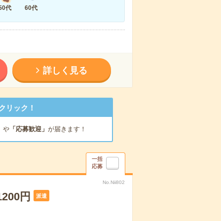
50代
60代
詳しく見る
クリック！
」
や
「応募歓迎」
が届きます！
一括
応募
No.Nii802
200円
派遣