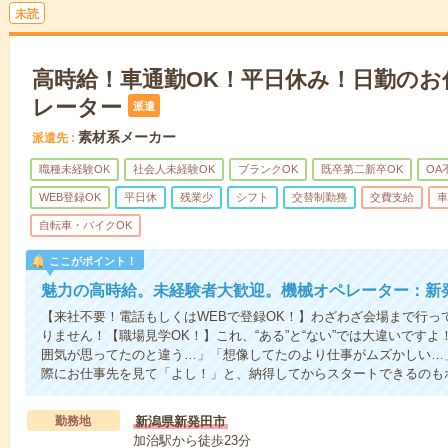
未読
高時給！車通勤OK！平日休み！日勤のお
レーター
派遣
素材系メーカー
派遣先
職種未経験OK
社会人未経験OK
ブランクOK
既卒第二新卒OK
OA
WEB登録OK
平日休
残業少
シフト
交替制勤務
交費支給
車
自転車・バイクOK
ここがポイント！
魅力の高時給。未経験者大歓迎。機械オペレーター：新
【来社不要！電話もしくはWEBで登録OK！】わざわざ会場まで行っ
りません！【職場見学OK！】これ、“ある”と“ない”では大違いです
囲気が思ってたのと違う…」「想像してたのより仕事がムズかしい…
際にお仕事先を見て「よし！」と、納得してからスタートできるのも
勤務地
新潟県新発田市
加治駅から徒歩23分