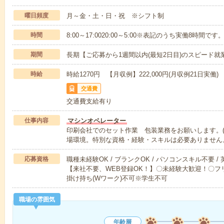
曜日頻度
月～金・土・日・祝 ※シフト制
時間
8:00～17:0020:00～5:00※表記のうち実働8時間です
期間
長期【ご応募から1週間以内(最短2日目)のスピード就
時給
時給1270円 【月収例】222,000円(月収例21日実働)
交通費
交通費支給有り
仕事内容
マシンオペレーター
印刷会社でのセット作業 包装業務をお願いします。(
場環境。特別な資格・経験・スキルは必要ありません
応募資格
職種未経験OK / ブランクOK / パソコンスキル不要 /
【来社不要、WEB登録OK！】〇未経験大歓迎！〇フリ
掛け持ち(Wワーク)不可※学生不可
職場の雰囲気
年齢層