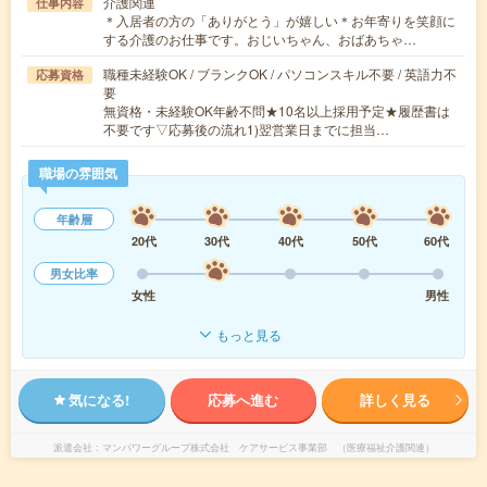
介護関連
仕事内容
＊入居者の方の「ありがとう」が嬉しい＊お年寄りを笑顔に
する介護のお仕事です。おじいちゃん、おばあちゃ…
職種未経験OK / ブランクOK / パソコンスキル不要 / 英語力不
応募資格
要
無資格・未経験OK年齢不問★10名以上採用予定★履歴書は
不要です▽応募後の流れ1)翌営業日までに担当…
職場の雰囲気
年齢層
20代
30代
40代
50代
60代
男女比率
女性
男性
もっと見る
気になる!
応募へ進む
詳しく見る
派遣会社
マンパワーグループ株式会社 ケアサービス事業部 （医療福祉介護関連）