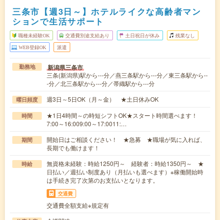
三条市【週3日～】ホテルライクな高齢者マン
ションで生活サポート
職種未経験OK
交通費別途支給あり
土日祝日が休み
残業なし
WEB登録OK
派遣
新潟県三条市
勤務地
三条(新潟県)駅から---分／燕三条駅から---分／東三条駅から--
-分／北三条駅から---分／帯織駅から---分
週3日～5日OK（月～金） ★土日休みOK
曜日頻度
★1日4時間～の時短シフトOK★スタート時間選べます！
時間
7:00～16:009:00～17:0011:…
開始日はご相談ください！ ★急募 ★職場が気に入れば、
期間
長期でも働けます！
無資格未経験：時給1250円～ 経験者：時給1350円～ ★
時給
日払い／週払い制度あり（月払いも選べます）※稼働開始時
は手続き完了次第のお支払いとなります。
交通費
交通費全額支給※規定有