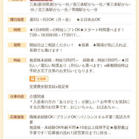
三条(新潟県)駅から---分／燕三条駅から---分／東三条駅から--
-分／北三条駅から---分／帯織駅から---分
週3日～5日OK（月～金） ★土日休みOK
曜日頻度
★1日4時間～の時短シフトOK★スタート時間選べます！
時間
7:00～16:009:00～17:0011:…
開始日はご相談ください！ ★急募 ★職場が気に入れば、
期間
長期でも働けます！
無資格未経験：時給1250円～ 経験者：時給1350円～★日
時給
払い／週払い制度あり（月払いも選べます）※稼働開始時は
手続き完了次第のお支払いとなります。
交通費
交通費全額支給※規定有
介護関連
仕事内容
＊入居者の方の「ありがとう」が嬉しい＊お年寄りを笑顔に
する介護のお仕事です。おじいちゃん、おばあちゃ…
職種未経験OK / ブランクOK / パソコンスキル不要 / 英語力不
応募資格
要
無資格・未経験OK年齢不問★10名以上採用予定★履歴書は
不要です▽応募後の流れ1)翌営業日までに担当…