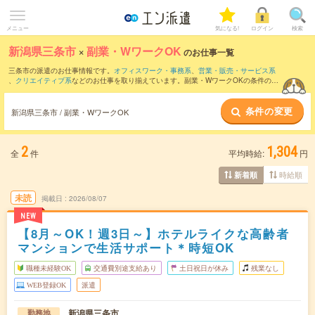
メニュー
気になる!
ログイン
検索
新潟県三条市
×
副業・WワークOK
のお仕事一覧
三条市の派遣のお仕事情報です。
オフィスワーク・事務系
、
営業・販売・サービス系
、
クリエイティブ系
などのお仕事を取り揃えています。副業・WワークOKの条件の他
に、
交通費別途支給あり
、
職種未経験OK
、
残業なし
などのこだわり条件も取り揃えて
います。
条件の変更
新潟県三条市 / 副業・WワークOK
2
1,304
全
件
平均時給:
円
時給順
新着順
未読
掲載日
2026/08/07
NEW
【8月～OK！週3日～】ホテルライクな高齢者
マンションで生活サポート＊時短OK
職種未経験OK
交通費別途支給あり
土日祝日が休み
残業なし
WEB登録OK
派遣
新潟県三条市
勤務地