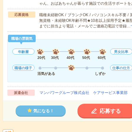
ゃん、おばあちゃんが暮らす施設での生活サポートを
応募資格
職種未経験OK / ブランクOK / パソコンスキル不要 /
無資格・未経験OK年齢不問★10名以上採用予定★履
までに担当より電話・メールでご連絡2)電話で登録…
職場の雰囲気
年齢層
男女比率
20代
30代
40代
50代
60代
職場の様子
仕事の仕方
活気がある
しずか
マンパワーグループ株式会社 ケアサービス事業部 
派遣会社
応募する
気になる！