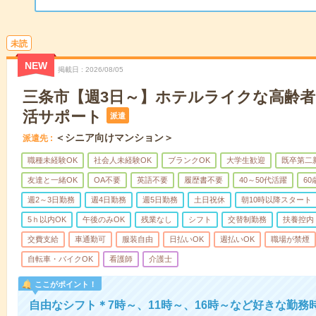
未読
NEW
掲載日
2026/08/05
三条市【週3日～】ホテルライクな高齢
活サポート
派遣
＜シニア向けマンション＞
派遣先
職種未経験OK
社会人未経験OK
ブランクOK
大学生歓迎
既卒第二
友達と一緒OK
OA不要
英語不要
履歴書不要
40～50代活躍
6
週2～3日勤務
週4日勤務
週5日勤務
土日祝休
朝10時以降スタート
5ｈ以内OK
午後のみOK
残業なし
シフト
交替制勤務
扶養控内
交費支給
車通勤可
服装自由
日払いOK
週払いOK
職場が禁煙
自転車・バイクOK
看護師
介護士
ここがポイント！
自由なシフト＊7時～、11時～、16時～など好きな勤務