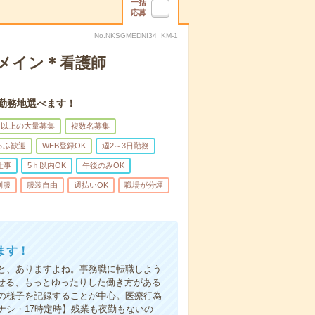
一括
応募
No.NKSGMEDNI34_KM-1
録メイン＊看護師
。勤務地選べます！
名以上の大量募集
複数名募集
ゅふ歓迎
WEB登録OK
週2～3日勤務
仕事
5ｈ以内OK
午後のみOK
制服
服装自由
週払いOK
職場が分煙
ます！
と、ありますよね。事務職に転職しよう
かせる、もっとゆったりした働き方がある
の様子を記録することが中心。医療行為
ナシ・17時定時】残業も夜勤もないの