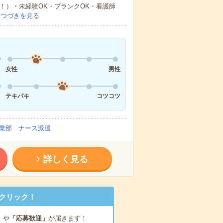
中！）・未経験OK・ブランクOK・看護師
…
つづきを見る
女性
男性
テキパキ
コツコツ
業部 ナース派遣
詳しく見る
クリック！
」
や
「応募歓迎」
が届きます！