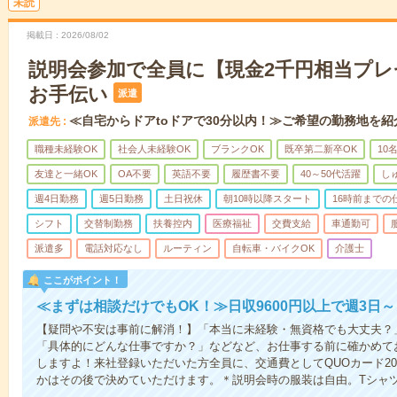
未読
掲載日
2026/08/02
説明会参加で全員に【現金2千円相当プ
お手伝い
派遣
≪自宅からドアtoドアで30分以内！≫ご希望の勤務地を紹
派遣先
職種未経験OK
社会人未経験OK
ブランクOK
既卒第二新卒OK
10
友達と一緒OK
OA不要
英語不要
履歴書不要
40～50代活躍
し
週4日勤務
週5日勤務
土日祝休
朝10時以降スタート
16時前までの
シフト
交替制勤務
扶養控内
医療福祉
交費支給
車通勤可
派遣多
電話対応なし
ルーティン
自転車・バイクOK
介護士
ここがポイント！
≪まずは相談だけでもOK！≫日収9600円以上で週3日
【疑問や不安は事前に解消！】「本当に未経験・無資格でも大丈夫？
「具体的にどんな仕事ですか？」などなど、お仕事する前に確かめて
しますよ！来社登録いただいた方全員に、交通費としてQUOカード20
かはその後で決めていただけます。＊説明会時の服装は自由。Tシャ