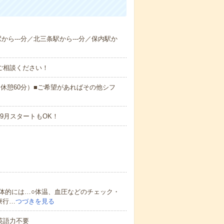
駅から---分／北三条駅から---分／保内駅か
ご相談ください！
:00（休憩60分）■ご希望があればその他シフ
9月スタートもOK！
体的には…○体温、血圧などのチェック・
療行…
つづきを見る
 英語力不要