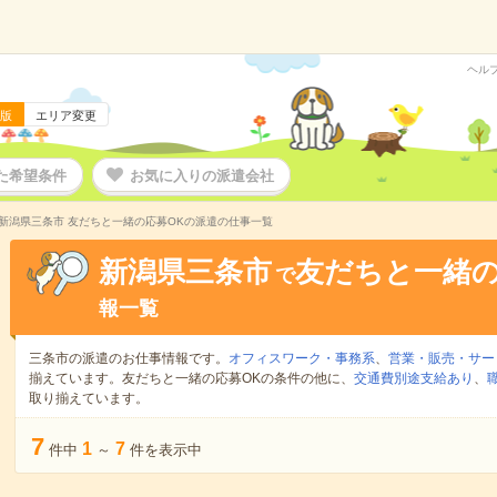
ヘル
版
エリア変更
た希望条件
お気に入りの派遣会社
新潟県三条市 友だちと一緒の応募OKの派遣の仕事一覧
新潟県三条市
友だちと一緒の
で
報一覧
三条市の派遣のお仕事情報です。
オフィスワーク・事務系
、
営業・販売・サー
揃えています。友だちと一緒の応募OKの条件の他に、
交通費別途支給あり
、
取り揃えています。
7
1
7
件中
～
件を表示中