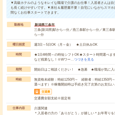
▼高級ホテルのようなキレイな職場で介護のお仕事！入居者さんは自
も長く続けやすいです。▼来社＆履歴書不要！自宅にいながらスマホ
間なくお仕事スタートできます。
勤務地
新潟県三条市
三条(新潟県)駅から---分／燕三条駅から---分／東三条
ら---分
曜日頻度
週3日～5日OK（月～金） ★土日休みOK
時間
★1日4時間～の時短シフトOK★スタート時間選べます！7:00～1
など残業なし！※Wワー…
つづきを見る
期間
開始日はご相談ください！ ★急募 ★職場が気に入
時給
無資格未経験：時給1250円～ 経験者：時給1350
選べます）※稼働開始時は手続き完了次第のお支払い
交通費
交通費全額支給※規定有
仕事内容
介護関連
＊入居者の方の「ありがとう」が嬉しい＊お年寄りを