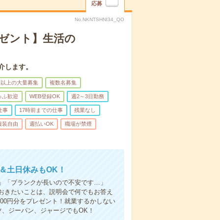
応募
No.NKNTSHNI34_QO
レゼント】生活の
介します。
名以上の大量募集
複数名募集
ゅふ歓迎
WEB登録OK
週2～3日勤務
仕事
17時前までの仕事
残業なし
服装自由
週払いOK
職場が禁煙
～＆土日休みもOK！
」「ブランクが長いので不安です…」
おきたいことは、説明会で何でもお答え
00円分をプレゼント！就業するかしない
ツ、ジーパン、ジャージでもOK！