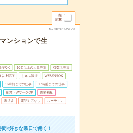
一括
応募
No.MPT967457-08
者マンションで生
新卒OK
10名以上の大量募集
複数名募集
0歳以上活躍
しゅふ歓迎
WEB登録OK
16時前までの仕事
17時前までの仕事
副業・WワークOK
医療福祉
派遣多
電話対応なし
ルーティン
時間×好きな曜日で働く！