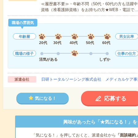
≪履歴書不要≫・年齢不問（50代・60代の方も活躍
資格（准看護師資格）をお持ちの方★WEB・電話で
職場の雰囲気
年齢層
男女比率
20代
30代
40代
50代
60代
職場の様子
仕事の仕方
活気がある
しずか
日研トータルソーシング株式会社 メディカルケア事
派遣会社
応募する
気になる！
興味があったら「★気になる！」を
「気になる！」を押しておくと、派遣会社から
「面談確約