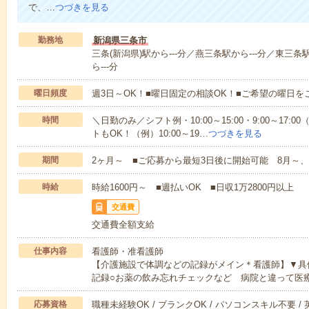
で、…
つづきを見る
勤務地
新潟県三条市
三条(新潟県)駅から---分／燕三条駅から---分／東三条
ら---分
曜日頻度
週3日～OK！■曜日固定の相談OK！■ご希望の曜日を
時間
＼日勤のみ／シフト例・10:00～15:00・9:00～17
トもOK！（例）10:00～19…
つづきを見る
期間
2ヶ月～ ■ご応募から最短3日後に開始可能 8月～、
時給
時給1600円～ ■週払いOK ■日収1万2800円以上
交通費
交通費全額支給
仕事内容
看護師・准看護師
【介護施設で体調などの記録がメイン＊看護師】▼具
記録○お薬の飲み忘れチェックなど 病院と違って医
応募資格
職種未経験OK / ブランクOK / パソコンスキル不要 /