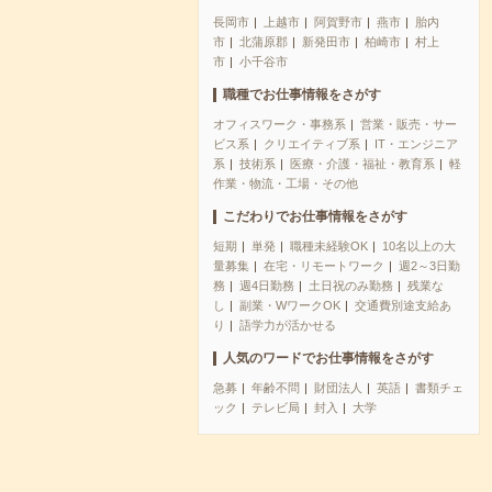
長岡市
上越市
阿賀野市
燕市
胎内
市
北蒲原郡
新発田市
柏崎市
村上
市
小千谷市
職種でお仕事情報をさがす
オフィスワーク・事務系
営業・販売・サー
ビス系
クリエイティブ系
IT・エンジニア
系
技術系
医療・介護・福祉・教育系
軽
作業・物流・工場・その他
こだわりでお仕事情報をさがす
短期
単発
職種未経験OK
10名以上の大
量募集
在宅・リモートワーク
週2～3日勤
務
週4日勤務
土日祝のみ勤務
残業な
し
副業・WワークOK
交通費別途支給あ
り
語学力が活かせる
人気のワードでお仕事情報をさがす
急募
年齢不問
財団法人
英語
書類チェ
ック
テレビ局
封入
大学