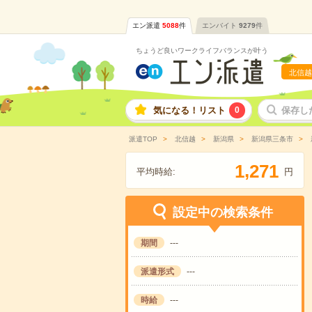
エン派遣
5088
件
エンバイト
9279
件
ちょうど良いワークライフバランスが叶う
北信越
気になる！リスト
0
保存し
派遣TOP
北信越
新潟県
新潟県三条市
,
1
2
7
1
平均時給:
円
設定中の検索条件
期間
---
派遣形式
---
時給
---