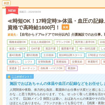
未読
NEW
掲載日
2026/08/06
≪時短OK！17時定時≫体温・血圧の記
資格で高時給1600円！
派遣
【自宅からドアtoドアで30分以内】介護施設でのお仕事
派遣先
職種未経験OK
社会人未経験OK
ブランクOK
既卒第二新卒OK
10
友達と一緒OK
OA不要
英語不要
履歴書不要
40～50代活躍
し
週4日勤務
週5日勤務
土日祝休
朝10時以降スタート
17時前までの
残業なし
シフト
交替制勤務
医療福祉
交費支給
車通勤可
派遣多
ルーティン
自転車・バイクOK
看護師
ここがポイント！
施設でおばあちゃんの体温や血圧の記録などをお任せし
人間関係や夜勤、体力的な負担…看護師のお仕事が大変だと感じるこ
かな...と思う気持ちもわかります。でも、せっかく取った資格を活
んです。【記録メイン】病院とは違い、おばあちゃんの体温やその日
はほとんどありません。ブランクがあっても安心です。【残業・夜勤