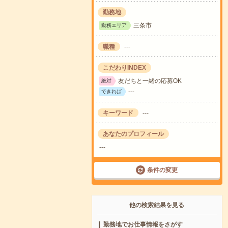
勤務地
三条市
勤務エリア
職種
---
こだわりINDEX
友だちと一緒の応募OK
絶対
---
できれば
キーワード
---
あなたのプロフィール
---
条件の変更
他の検索結果を見る
勤務地でお仕事情報をさがす