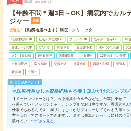
NEW
掲載日
2026/08/08
【年齢不問＊週3日～OK】病院内でカル
ジャー
派遣
【勤務地選べます】病院・クリニック
派遣先
職種未経験OK
社会人未経験OK
ブランクOK
既卒第二新卒OK
10
友達と一緒OK
OA不要
英語不要
履歴書不要
40～50代活躍
6
週2～3日勤務
週4日勤務
週5日勤務
土日祝休
17時前までの仕事
交替制勤務
医療福祉
交費支給
服装自由
職場が禁煙
派遣多
看護師
介護士
ここがポイント！
≪医療行為なし≫資格経験も不要！運ぶだけのシンプル
【メッセンジャーとは？】医療器具やカルテなどを、台車に乗せて、
へ運んでいくメッセンジャー。シンプルなお仕事ですが、看護師さん
仕事でもあるんです！周りにはしっかりフォローしてくれる先輩メッ
方も安心してスタートできますよ。まずは先輩といっしょに科の位置
慣れてい…
つづきを見る