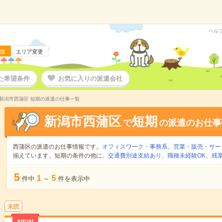
ヘル
版
エリア変更
た希望条件
お気に入りの派遣会社
新潟市西蒲区 短期の派遣の仕事一覧
新潟市西蒲区
短期
で
の派遣のお仕事
西蒲区の派遣のお仕事情報です。
オフィスワーク・事務系
、
営業・販売・サー
揃えています。短期の条件の他に、
交通費別途支給あり
、
職種未経験OK
、
残
5
1
5
件中
～
件を表示中
未読