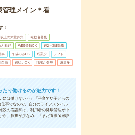
康管理メイン＊看
す！
名以上の大量募集
複数名募集
ゅふ歓迎
WEB登録OK
週2～3日勤務
仕事
午後のみOK
残業少
シフト
装自由
週払いOK
職場が分煙
派遣多
ったり働けるのが魅力です！
いには働けない‥」「子育てや子どもの
お仕事でなので、自分のライフスタイル
施設の看護師は、利用者の健康管理が中
から、負担が少なめ。「まだ看護師経験