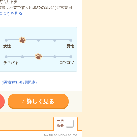
 英語力不要
歴書は不要です▽応募後の流れ1)翌営業日
つづきを見る
女性
男性
テキパキ
コツコツ
（医療福祉介護関連）
詳しく見る
一括
応募
No.NKSGMEDNI26_T-2