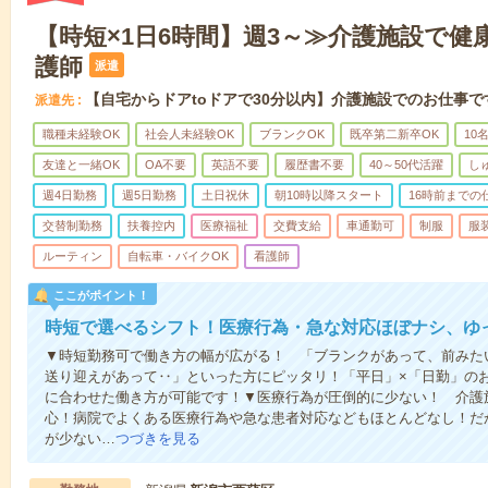
【時短×1日6時間】週3～≫介護施設で健
護師
派遣
【自宅からドアtoドアで30分以内】介護施設でのお仕事で
派遣先
職種未経験OK
社会人未経験OK
ブランクOK
既卒第二新卒OK
10
友達と一緒OK
OA不要
英語不要
履歴書不要
40～50代活躍
し
週4日勤務
週5日勤務
土日祝休
朝10時以降スタート
16時前までの
交替制勤務
扶養控内
医療福祉
交費支給
車通勤可
制服
服
ルーティン
自転車・バイクOK
看護師
ここがポイント！
時短で選べるシフト！医療行為・急な対応ほぼナシ、ゆ
▼時短勤務可で働き方の幅が広がる！ 「ブランクがあって、前みた
送り迎えがあって‥」といった方にピッタリ！「平日」×「日勤」の
に合わせた働き方が可能です！▼医療行為が圧倒的に少ない！ 介護
心！病院でよくある医療行為や急な患者対応などもほとんどなし！だ
が少ない…
つづきを見る