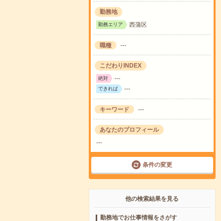
勤務地
西蒲区
勤務エリア
職種
---
こだわりINDEX
---
絶対
---
できれば
キーワード
---
あなたのプロフィール
---
条件の変更
他の検索結果を見る
勤務地でお仕事情報をさがす