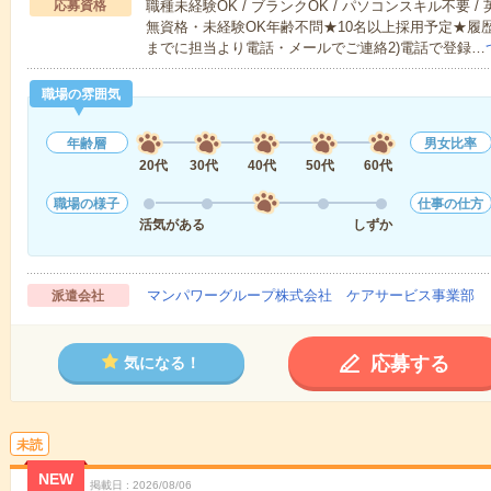
応募資格
職種未経験OK / ブランクOK / パソコンスキル不要 /
無資格・未経験OK年齢不問★10名以上採用予定★履
までに担当より電話・メールでご連絡2)電話で登録…
職場の雰囲気
年齢層
男女比率
20代
30代
40代
50代
60代
職場の様子
仕事の仕方
活気がある
しずか
マンパワーグループ株式会社 ケアサービス事業部 
派遣会社
応募する
気になる！
未読
NEW
掲載日
2026/08/06