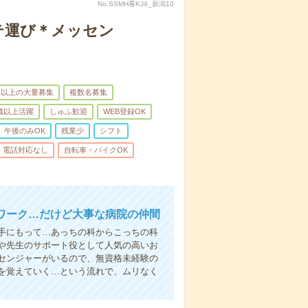
No.SSMH看KJ4_新潟10
テ運び＊メッセン
名以上の大量募集
複数名募集
0歳以上活躍
しゅふ歓迎
WEB登録OK
午後のみOK
残業少
シフト
電話対応なし
自転車・バイクOK
ワーク…だけど大事な病院の仲間
手にもって…あっちの科からこっちの科
や先生のサポート役として人気の高いお
センジャーがいるので、無資格未経験の
を覚えていく…という流れで、ムリなく