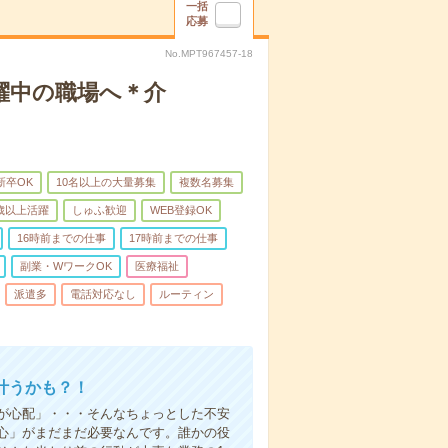
一括
応募
No.MPT967457-18
躍中の職場へ＊介
新卒OK
10名以上の大量募集
複数名募集
0歳以上活躍
しゅふ歓迎
WEB登録OK
16時前までの仕事
17時前までの仕事
副業・WワークOK
医療福祉
派遣多
電話対応なし
ルーティン
叶うかも？！
事が心配」・・・そんなちょっとした不安
心」がまだまだ必要なんです。誰かの役