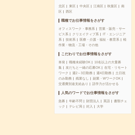
北区
東区
中央区
江南区
秋葉区
南
区
西区
職種でお仕事情報をさがす
オフィスワーク・事務系
営業・販売・サー
ビス系
クリエイティブ系
IT・エンジニア
系
技術系
医療・介護・福祉・教育系
軽
作業・物流・工場・その他
こだわりでお仕事情報をさがす
単発
職種未経験OK
10名以上の大量募
集
友だちと一緒の応募OK
在宅・リモート
ワーク
週2～3日勤務
週4日勤務
土日祝
のみ勤務
残業なし
副業・WワークOK
交通費別途支給あり
語学力が活かせる
人気のワードでお仕事情報をさがす
急募
年齢不問
財団法人
英語
書類チェ
ック
テレビ局
封入
大学