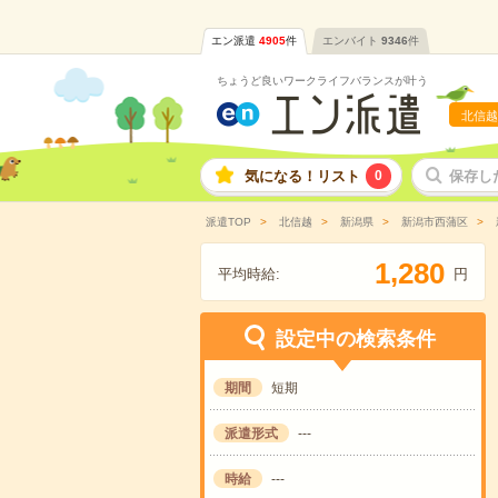
エン派遣
4905
件
エンバイト
9346
件
ちょうど良いワークライフバランスが叶う
北信越
気になる！リスト
0
保存し
派遣TOP
北信越
新潟県
新潟市西蒲区
,
1
2
8
0
平均時給:
円
設定中の検索条件
期間
短期
派遣形式
---
時給
---