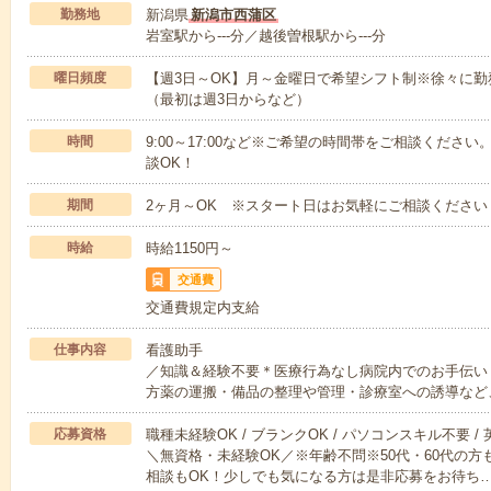
勤務地
新潟県
新潟市西蒲区
岩室駅から---分／越後曽根駅から---分
曜日頻度
【週3日～OK】月～金曜日で希望シフト制※徐々に
（最初は週3日からなど）
時間
9:00～17:00など※ご希望の時間帯をご相談くだ
談OK！
期間
2ヶ月～OK ※スタート日はお気軽にご相談ください
時給
時給1150円～
交通費
交通費規定内支給
仕事内容
看護助手
／知識＆経験不要＊医療行為なし病院内でのお手伝い
方薬の運搬・備品の整理や管理・診療室への誘導など
応募資格
職種未経験OK / ブランクOK / パソコンスキル不要 /
＼無資格・未経験OK／※年齢不問※50代・60代の
相談もOK！少しでも気になる方は是非応募をお待ち