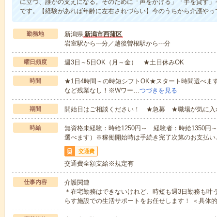
に立つ、誰かの支えになる。そのために「声をかける」「手を貸す」
です。【経験があれば年齢に左右されづらい】今のうちから介護やっ
勤務地
新潟県
新潟市西蒲区
岩室駅から---分／越後曽根駅から---分
曜日頻度
週3日～5日OK（月～金） ★土日休みOK
時間
★1日4時間～の時短シフトOK★スタート時間選べます！7:00～1
など残業なし！※Wワー…
つづきを見る
期間
開始日はご相談ください！ ★急募 ★職場が気に入
時給
無資格未経験：時給1250円～ 経験者：時給1350
選べます）※稼働開始時は手続き完了次第のお支払い
交通費
交通費全額支給※規定有
仕事内容
介護関連
＊在宅勤務はできないけれど、時短も週3日勤務も叶
らす施設での生活サポートをお任せします！ ＜具体