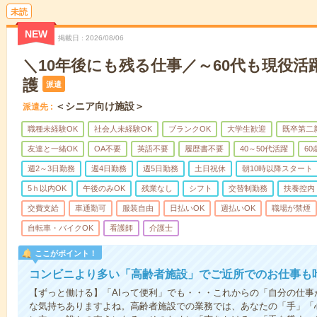
未読
NEW
掲載日
2026/08/06
＼10年後にも残る仕事／～60代も現役活
護
派遣
＜シニア向け施設＞
派遣先
職種未経験OK
社会人未経験OK
ブランクOK
大学生歓迎
既卒第二
友達と一緒OK
OA不要
英語不要
履歴書不要
40～50代活躍
6
週2～3日勤務
週4日勤務
週5日勤務
土日祝休
朝10時以降スタート
5ｈ以内OK
午後のみOK
残業なし
シフト
交替制勤務
扶養控内
交費支給
車通勤可
服装自由
日払いOK
週払いOK
職場が禁煙
自転車・バイクOK
看護師
介護士
ここがポイント！
コンビニより多い「高齢者施設」でご近所でのお仕事も
【ずっと働ける】「AIって便利」でも・・・これからの「自分の仕
な気持ちありますよね。高齢者施設での業務では、あなたの「手」「