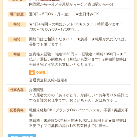
内野駅から---分／寺尾駅から---分／青山駅から---分
週3日～5日OK（月～金） ★土日休みOK
曜日頻度
★1日4時間～の時短シフトOK★スタート時間選べます！
時間
7:00～16:009:00～17:0011:…
開始日はご相談ください！ ★急募 ★職場が気に入れば、
期間
長期でも働けます！
無資格未経験：時給1250円～ 経験者：時給1350円～★日
時給
払い／週払い制度あり（月払いも選べます）※稼働開始時は
手続き完了次第のお支払いとなります。
交通費
交通費全額支給※規定有
介護関連
仕事内容
＊入居者の方の「ありがとう」が嬉しい＊お年寄りを笑顔に
する介護のお仕事です。おじいちゃん、おばあちゃ…
職種未経験OK / ブランクOK / パソコンスキル不要 / 英語力不
応募資格
要
無資格・未経験OK年齢不問★10名以上採用予定★履歴書は
不要です▽応募後の流れ1)翌営業日までに担当…