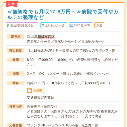
NEW
≪無資格でも月収17.6万円～≫病院で受付やカ
ルテの整理など
交通費別途支給あり
土日祝日が休み
WEB登録OK
派遣
新潟県
新潟市西区
勤務地
内野駅から---分／寺尾駅から---分／青山駅から---分
【土日祝休みOK】月～金曜日の間で週5日の希望シフト制
曜日頻度
8:00～17:009:00～18:00など※ご希望の時間帯をご相談くだ
時間
さい。
2ヶ月～OK ※スタート日はお気軽にご相談ください！
期間
時給1100円～ ■月収17.6万円～（日収8800円×20日）
時給
交通費
交通費規定内支給
医療事務・病院受付
仕事内容
／看護師さん、お医者さんの“縁の下の力持ち”医療事務のお
仕事になります！＼▽具体的には…・受付で患者…
ブランクOK / パソコンスキル不要 / 英語力不要
応募資格