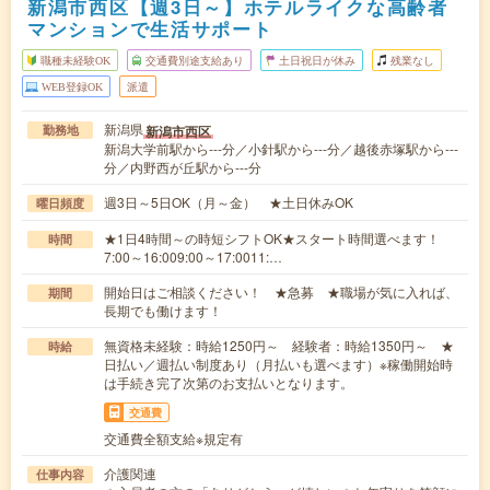
新潟市西区【週3日～】ホテルライクな高齢者
マンションで生活サポート
職種未経験OK
交通費別途支給あり
土日祝日が休み
残業なし
WEB登録OK
派遣
新潟県
新潟市西区
勤務地
新潟大学前駅から---分／小針駅から---分／越後赤塚駅から---
分／内野西が丘駅から---分
週3日～5日OK（月～金） ★土日休みOK
曜日頻度
★1日4時間～の時短シフトOK★スタート時間選べます！
時間
7:00～16:009:00～17:0011:…
開始日はご相談ください！ ★急募 ★職場が気に入れば、
期間
長期でも働けます！
無資格未経験：時給1250円～ 経験者：時給1350円～ ★
時給
日払い／週払い制度あり（月払いも選べます）※稼働開始時
は手続き完了次第のお支払いとなります。
交通費
交通費全額支給※規定有
介護関連
仕事内容