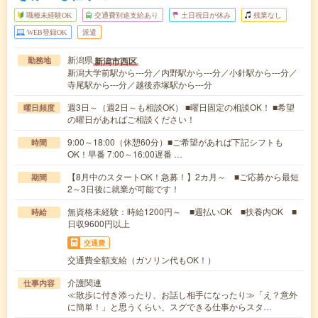
職種未経験OK
交通費別途支給あり
土日祝日が休み
残業なし
WEB登録OK
派遣
新潟県
新潟市西区
勤務地
新潟大学前駅から---分／内野駅から---分／小針駅から---分／
寺尾駅から---分／越後赤塚駅から---分
週3日～（週2日～も相談OK） ■曜日固定の相談OK！ ■希望
曜日頻度
の曜日があればご相談ください！
9:00～18:00（休憩60分）■ご希望があれば下記シフトも
時間
OK！早番 7:00～16:00遅番 …
【8月中のスタートOK！急募！】2カ月～ ■ご応募から最短
期間
2～3日後に就業が可能です！
無資格未経験：時給1200円～ ■週払いOK ■扶養内OK ■
時給
日収9600円以上
交通費
交通費全額支給（ガソリン代もOK！）
介護関連
仕事内容
≪散歩に付き添ったり、お話し相手になったり≫「え？意外
に簡単！」と思うくらい、スグできる仕事からスタ…