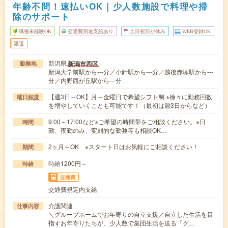
年齢不問！速払いOK｜少人数施設で料理や掃
除のサポート
職種未経験OK
交通費別途支給あり
土日祝日が休み
WEB登録OK
派遣
新潟県
新潟市西区
勤務地
新潟大学前駅から---分／小針駅から---分／越後赤塚駅から---
分／内野西が丘駅から---分
【週3日～OK】月～金曜日で希望シフト制 ※徐々に勤務回数
曜日頻度
を増やしていくことも可能です！（最初は週3日からなど）
9:00～17:00など※ご希望の時間帯をご相談ください。※日
時間
勤、夜勤のみ、変則的な勤務等も相談OK…
2ヶ月～OK ※スタート日はお気軽にご相談ください！
期間
時給1200円～
時給
交通費
交通費規定内支給
介護関連
仕事内容
＼グループホームでお年寄りの自立支援／自立した生活を目
指すお年寄りたちが、少人数で集団生活を送る「グ…