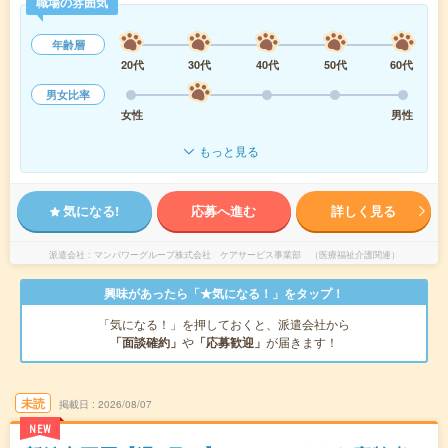
職場の雰囲気
年齢層
20代
30代
40代
50代
60代
男女比率
女性
男性
もっと見る
気になる!
応募へ進む
詳しく見る
派遣会社
マンパワーグループ株式会社 ケアサービス事業部 （医療福祉介護関連）
興味があったら「★気になる！」をタップ！
「気になる！」を押しておくと、派遣会社から
「面談確約」
や
「応募歓迎」
が届きます！
未読
掲載日
2026/08/07
NEW