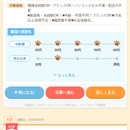
職種未経験OK / ブランクOK / パソコンスキル不要 / 英語力不
応募資格
要
■無資格・未経験OK！■年齢・学歴不問！ブランクOK!■10名
以上採用予定！■履歴書不要■社会保険完…
職場の雰囲気
年齢層
20代
30代
40代
50代
60代
男女比率
女性
男性
もっと見る
気になる!
応募へ進む
詳しく見る
派遣会社
日研トータルソーシング株式会社 メディカルケア事業部
未読
掲載日
2026/08/05
NEW