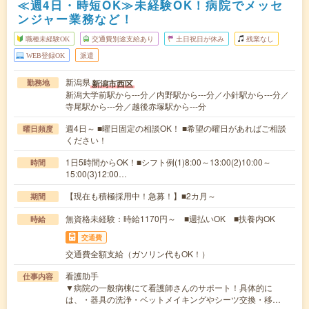
≪週4日・時短OK≫未経験OK！病院でメッセ
ンジャー業務など！
職種未経験OK
交通費別途支給あり
土日祝日が休み
残業なし
WEB登録OK
派遣
新潟県
新潟市西区
勤務地
新潟大学前駅から---分／内野駅から---分／小針駅から---分／
寺尾駅から---分／越後赤塚駅から---分
週4日～ ■曜日固定の相談OK！ ■希望の曜日があればご相談
曜日頻度
ください！
1日5時間からOK！■シフト例(1)8:00～13:00(2)10:00～
時間
15:00(3)12:00…
【現在も積極採用中！急募！】■2カ月～
期間
無資格未経験：時給1170円～ ■週払いOK ■扶養内OK
時給
交通費
交通費全額支給（ガソリン代もOK！）
看護助手
仕事内容
▼病院の一般病棟にて看護師さんのサポート！具体的に
は、・器具の洗浄・ベットメイキングやシーツ交換・移…