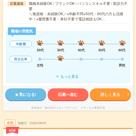
職種未経験OK / ブランクOK / パソコンスキル不要 / 英語力不
応募資格
要
＼無資格・未経験OK／※年齢不問※50代・60代の方も活躍
中！※履歴書不要・来社不要で電話相談もOK…
職場の雰囲気
年齢層
20代
30代
40代
50代
60代
男女比率
女性
男性
もっと見る
気になる!
応募へ進む
詳しく見る
派遣会社
株式会社スタッフサービス メディカル事業本部
未読
掲載日
2026/08/05
NEW