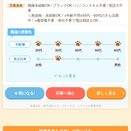
職種未経験OK / ブランクOK / パソコンスキル不要 / 英語力不
応募資格
要
＼無資格・未経験OK／※年齢不問※50代・60代の方も活躍
中！※履歴書不要・来社不要で電話相談もOK…
職場の雰囲気
年齢層
20代
30代
40代
50代
60代
男女比率
女性
男性
もっと見る
気になる!
応募へ進む
詳しく見る
派遣会社
株式会社スタッフサービス メディカル事業本部