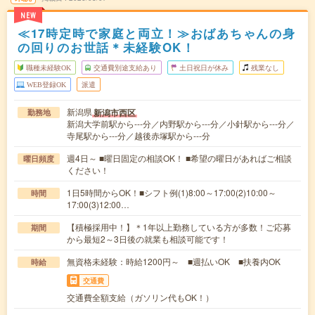
NEW
≪17時定時で家庭と両立！≫おばあちゃんの身
の回りのお世話＊未経験OK！
職種未経験OK
交通費別途支給あり
土日祝日が休み
残業なし
WEB登録OK
派遣
新潟県
新潟市西区
勤務地
新潟大学前駅から---分／内野駅から---分／小針駅から---分／
寺尾駅から---分／越後赤塚駅から---分
週4日～ ■曜日固定の相談OK！ ■希望の曜日があればご相談
曜日頻度
ください！
1日5時間からOK！■シフト例(1)8:00～17:00(2)10:00～
時間
17:00(3)12:00…
【積極採用中！】＊1年以上勤務している方が多数！ご応募
期間
から最短2～3日後の就業も相談可能です！
無資格未経験：時給1200円～ ■週払いOK ■扶養内OK
時給
交通費
交通費全額支給（ガソリン代もOK！）