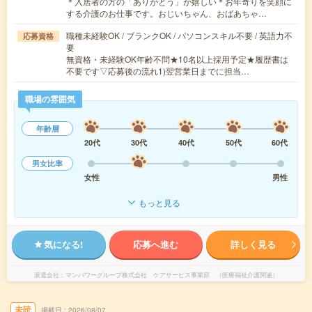
＊入居者の方の「ありがとう」が嬉しい＊お年寄りを笑顔に
する介護のお仕事です。おじいちゃん、おばあちゃ…
職種未経験OK / ブランクOK / パソコンスキル不要 / 英語力不
応募資格
要
無資格・未経験OK年齢不問★10名以上採用予定★履歴書は
不要です▽応募後の流れ1)翌営業日までに担当…
職場の雰囲気
年齢層
20代
30代
40代
50代
60代
男女比率
女性
男性
もっと見る
気になる!
応募へ進む
詳しく見る
派遣会社
マンパワーグループ株式会社 ケアサービス事業部 （医療福祉介護関連）
未読
掲載日
2026/08/07