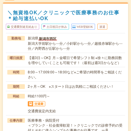
＼無資格OK／クリニックで医療事務のお仕事
＊給与速払いOK
交通費別途支給あり
土日祝日が休み
WEB登録OK
派遣
新潟県
新潟市西区
勤務地
新潟大学前駅から---分／小針駅から---分／越後赤塚駅から---
分／内野西が丘駅から---分
【週3日～OK】月～金曜日で希望シフト制 ※徐々に勤務回数
曜日頻度
を増やしていくことも可能です！（最初は週3日からなど）
8:00～17:009:00～18:00など※ご希望の時間帯をご相談くだ
時間
さい。
2ヶ月～OK ※スタート日はお気軽にご相談ください！
期間
時給1100円～
時給
交通費
交通費規定内支給
医療事務・病院受付
仕事内容
＜ブランク・社会復帰歓迎！＞クリニックでの診察予約の受
付とそれに伴うシンプルな事務のお仕事です。ー具…