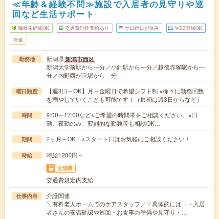
≪年齢＆経験不問≫施設で入居者の見守りや巡
回など生活サポート
職種未経験OK
交通費別途支給あり
土日祝日が休み
WEB登録OK
派遣
新潟県
新潟市西区
勤務地
新潟大学前駅から---分／小針駅から---分／越後赤塚駅から---
分／内野西が丘駅から---分
【週3日～OK】月～金曜日で希望シフト制 ※徐々に勤務回数
曜日頻度
を増やしていくことも可能です！（最初は週3日からなど）
9:00～17:00など※ご希望の時間帯をご相談ください。※日
時間
勤、夜勤のみ、変則的な勤務等も相談OK…
2ヶ月～OK ※スタート日はお気軽にご相談ください！
期間
時給1200円～
時給
交通費
交通費規定内支給
介護関連
仕事内容
＼有料老人ホームでのケアスタッフ／▽具体的には…・入居
者さんの安否確認や巡回・お食事の準備や見守り・…