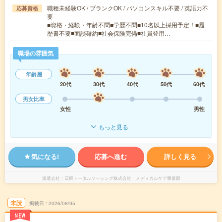
職種未経験OK / ブランクOK / パソコンスキル不要 / 英語力不
応募資格
要
■資格・経験・年齢不問■学歴不問■10名以上採用予定！■履
歴書不要■面談確約■社会保険完備■社員登用…
職場の雰囲気
年齢層
20代
30代
40代
50代
60代
男女比率
女性
男性
もっと見る
気になる!
応募へ進む
詳しく見る
派遣会社
日研トータルソーシング株式会社 メディカルケア事業部
未読
掲載日
2026/08/05
NEW