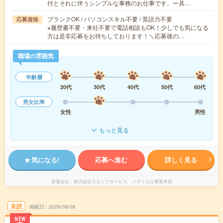
付とそれに伴うシンプルな事務のお仕事です。ー具…
ブランクOK / パソコンスキル不要 / 英語力不要
応募資格
※履歴書不要・来社不要で電話相談もOK！少しでも気になる
方は是非応募をお待ちしております！＼応募後の…
職場の雰囲気
年齢層
20代
30代
40代
50代
60代
男女比率
女性
男性
もっと見る
気になる!
応募へ進む
詳しく見る
派遣会社
株式会社スタッフサービス メディカル事業本部
未読
掲載日
2026/08/06
NEW