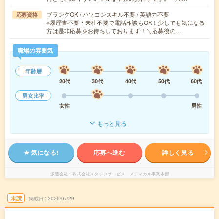
ブランクOK / パソコンスキル不要 / 英語力不要
応募資格
※履歴書不要・来社不要で電話相談もOK！少しでも気になる
方は是非応募をお待ちしております！＼応募後の…
職場の雰囲気
年齢層
20代
30代
40代
50代
60代
男女比率
女性
男性
もっと見る
気になる!
応募へ進む
詳しく見る
派遣会社
株式会社スタッフサービス メディカル事業本部
未読
掲載日
2026/07/29