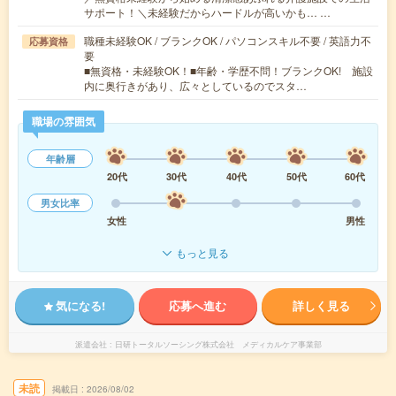
サポート！＼未経験だからハードルが高いかも… …
職種未経験OK / ブランクOK / パソコンスキル不要 / 英語力不
応募資格
要
■無資格・未経験OK！■年齢・学歴不問！ブランクOK! 施設
内に奥行きがあり、広々としているのでスタ…
職場の雰囲気
年齢層
20代
30代
40代
50代
60代
男女比率
女性
男性
もっと見る
気になる!
応募へ進む
詳しく見る
派遣会社
日研トータルソーシング株式会社 メディカルケア事業部
未読
掲載日
2026/08/02