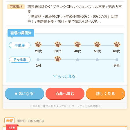
職種未経験OK / ブランクOK / パソコンスキル不要 / 英語力不
応募資格
要
＼無資格・未経験OK／※年齢不問※50代・60代の方も活躍
中！※履歴書不要・来社不要で電話相談もOK…
職場の雰囲気
年齢層
20代
30代
40代
50代
60代
男女比率
女性
男性
もっと見る
気になる!
応募へ進む
詳しく見る
派遣会社
株式会社スタッフサービス メディカル事業本部
未読
掲載日
2026/08/05
NEW