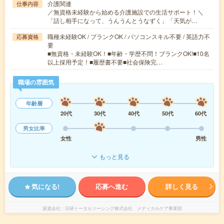
介護関連
仕事内容
／無資格未経験から始める介護施設での生活サポート！＼
「話し相手になって、うんうんとうなずく」「天気が…
職種未経験OK / ブランクOK / パソコンスキル不要 / 英語力不
応募資格
要
■無資格・未経験OK！■年齢・学歴不問！ブランクOK!■10名
以上採用予定！■履歴書不要■社会保険完…
職場の雰囲気
年齢層
20代
30代
40代
50代
60代
男女比率
女性
男性
もっと見る
気になる!
応募へ進む
詳しく見る
派遣会社
日研トータルソーシング株式会社 メディカルケア事業部