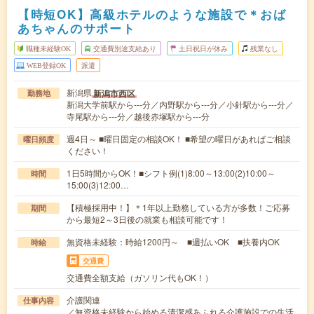
【時短OK】高級ホテルのような施設で＊おば
あちゃんのサポート
職種未経験OK
交通費別途支給あり
土日祝日が休み
残業なし
WEB登録OK
派遣
新潟県
新潟市西区
勤務地
新潟大学前駅から---分／内野駅から---分／小針駅から---分／
寺尾駅から---分／越後赤塚駅から---分
週4日～ ■曜日固定の相談OK！ ■希望の曜日があればご相談
曜日頻度
ください！
1日5時間からOK！■シフト例(1)8:00～13:00(2)10:00～
時間
15:00(3)12:00…
【積極採用中！】＊1年以上勤務している方が多数！ご応募
期間
から最短2～3日後の就業も相談可能です！
無資格未経験：時給1200円～ ■週払いOK ■扶養内OK
時給
交通費
交通費全額支給（ガソリン代もOK！）
介護関連
仕事内容
／無資格未経験から始める清潔感あふれる介護施設での生活