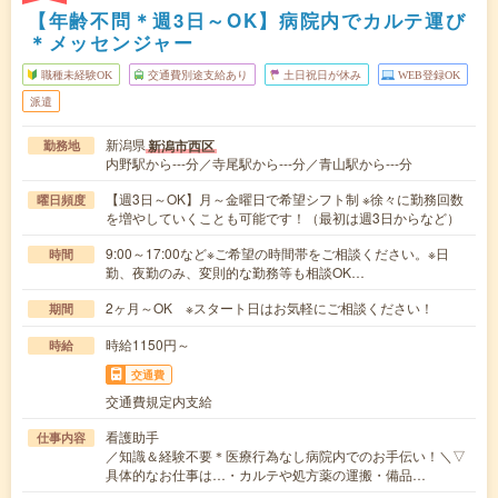
【年齢不問＊週3日～OK】病院内でカルテ運び
＊メッセンジャー
職種未経験OK
交通費別途支給あり
土日祝日が休み
WEB登録OK
派遣
新潟県
新潟市西区
勤務地
内野駅から---分／寺尾駅から---分／青山駅から---分
【週3日～OK】月～金曜日で希望シフト制 ※徐々に勤務回数
曜日頻度
を増やしていくことも可能です！（最初は週3日からなど）
9:00～17:00など※ご希望の時間帯をご相談ください。※日
時間
勤、夜勤のみ、変則的な勤務等も相談OK…
2ヶ月～OK ※スタート日はお気軽にご相談ください！
期間
時給1150円～
時給
交通費
交通費規定内支給
看護助手
仕事内容
／知識＆経験不要＊医療行為なし病院内でのお手伝い！＼▽
具体的なお仕事は…・カルテや処方薬の運搬・備品…