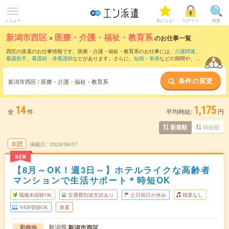
メニュー
気になる!
ログイン
検索
新潟市西区
×
医療・介護・福祉・教育系
のお仕事一覧
西区の派遣のお仕事情報です。医療・介護・福祉・教育系のお仕事には、
介護関連
、
看護助手
、
看護師・准看護師
などがあります。さらに、
短期
・
単発
などの期間や、
職
種未経験OK
などのこだわり条件で絞り込んでいただけます。
条件の変更
新潟市西区 / 医療・介護・福祉・教育系
14
1,175
全
件
平均時給:
円
時給順
新着順
未読
掲載日
2026/08/07
NEW
【8月～OK！週3日～】ホテルライクな高齢者
マンションで生活サポート＊時短OK
職種未経験OK
交通費別途支給あり
土日祝日が休み
残業なし
WEB登録OK
派遣
新潟県
新潟市西区
勤務地