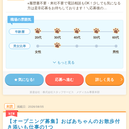
※履歴書不要・来社不要で電話相談もOK！少しでも気になる
方は是非応募をお待ちしております！＼応募後の…
職場の雰囲気
年齢層
20代
30代
40代
50代
60代
男女比率
女性
男性
もっと見る
気になる!
応募へ進む
詳しく見る
派遣会社
株式会社スタッフサービス メディカル事業本部
未読
掲載日
2026/08/05
NEW
【オープニング募集】おばあちゃんのお散歩付
き添いも仕事の1つ