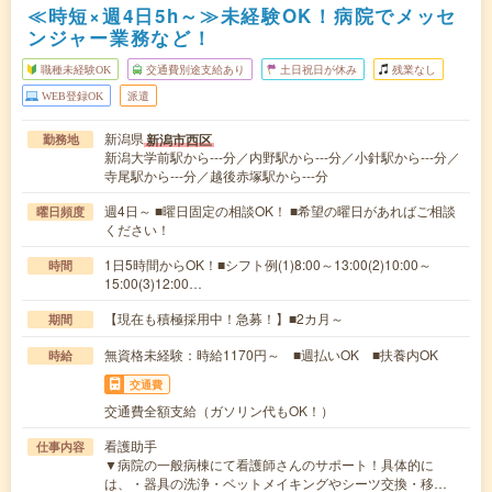
≪時短×週4日5h～≫未経験OK！病院でメッセ
ンジャー業務など！
職種未経験OK
交通費別途支給あり
土日祝日が休み
残業なし
WEB登録OK
派遣
新潟県
新潟市西区
勤務地
新潟大学前駅から---分／内野駅から---分／小針駅から---分／
寺尾駅から---分／越後赤塚駅から---分
週4日～ ■曜日固定の相談OK！ ■希望の曜日があればご相談
曜日頻度
ください！
1日5時間からOK！■シフト例(1)8:00～13:00(2)10:00～
時間
15:00(3)12:00…
【現在も積極採用中！急募！】■2カ月～
期間
無資格未経験：時給1170円～ ■週払いOK ■扶養内OK
時給
交通費
交通費全額支給（ガソリン代もOK！）
看護助手
仕事内容
▼病院の一般病棟にて看護師さんのサポート！具体的に
は、・器具の洗浄・ベットメイキングやシーツ交換・移…