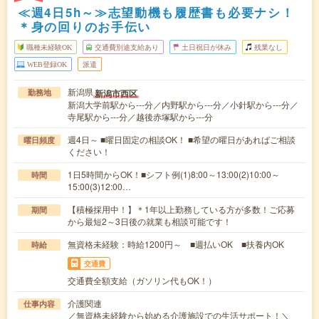
≪週4日5h～≫志望動機も履歴書も必要ナシ！
＊身の回りのお手伝い
職種未経験OK
交通費別途支給あり
土日祝日が休み
残業なし
WEB登録OK
派遣
新潟県
新潟市西区
勤務地
新潟大学前駅から---分／内野駅から---分／小針駅から---分／
寺尾駅から---分／越後赤塚駅から---分
週4日～ ■曜日固定の相談OK！ ■希望の曜日があればご相談
曜日頻度
ください！
1日5時間からOK！■シフト例(1)8:00～13:00(2)10:00～
時間
15:00(3)12:00…
【積極採用中！】＊1年以上勤務している方が多数！ご応募
期間
から最短2～3日後の就業も相談可能です！
無資格未経験：時給1200円～ ■週払いOK ■扶養内OK
時給
交通費
交通費全額支給（ガソリン代もOK！）
介護関連
仕事内容
／無資格未経験から始める介護施設での生活サポート！＼