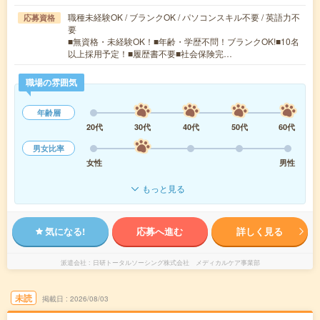
職種未経験OK / ブランクOK / パソコンスキル不要 / 英語力不
応募資格
要
■無資格・未経験OK！■年齢・学歴不問！ブランクOK!■10名
以上採用予定！■履歴書不要■社会保険完…
職場の雰囲気
年齢層
20代
30代
40代
50代
60代
男女比率
女性
男性
もっと見る
気になる!
応募へ進む
詳しく見る
派遣会社
日研トータルソーシング株式会社 メディカルケア事業部
未読
掲載日
2026/08/03