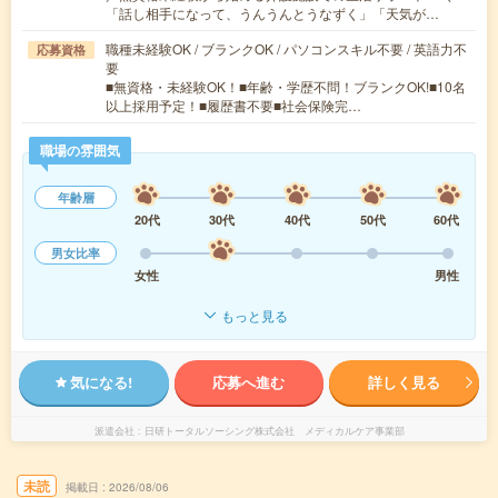
「話し相手になって、うんうんとうなずく」「天気が…
職種未経験OK / ブランクOK / パソコンスキル不要 / 英語力不
応募資格
要
■無資格・未経験OK！■年齢・学歴不問！ブランクOK!■10名
以上採用予定！■履歴書不要■社会保険完…
職場の雰囲気
年齢層
20代
30代
40代
50代
60代
男女比率
女性
男性
もっと見る
気になる!
応募へ進む
詳しく見る
派遣会社
日研トータルソーシング株式会社 メディカルケア事業部
未読
掲載日
2026/08/06