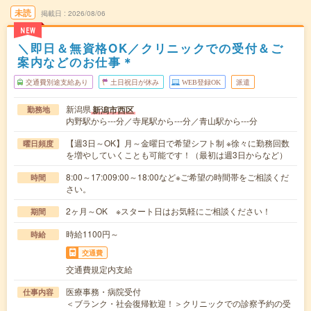
未読
掲載日
2026/08/06
NEW
＼即日＆無資格OK／クリニックでの受付＆ご
案内などのお仕事＊
交通費別途支給あり
土日祝日が休み
WEB登録OK
派遣
新潟県
新潟市西区
勤務地
内野駅から---分／寺尾駅から---分／青山駅から---分
【週3日～OK】月～金曜日で希望シフト制 ※徐々に勤務回数
曜日頻度
を増やしていくことも可能です！（最初は週3日からなど）
8:00～17:009:00～18:00など※ご希望の時間帯をご相談くだ
時間
さい。
2ヶ月～OK ※スタート日はお気軽にご相談ください！
期間
時給1100円～
時給
交通費
交通費規定内支給
医療事務・病院受付
仕事内容
＜ブランク・社会復帰歓迎！＞クリニックでの診察予約の受