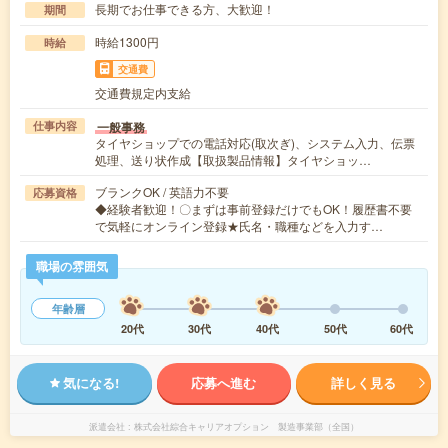
長期でお仕事できる方、大歓迎！
期間
時給1300円
時給
交通費
交通費規定内支給
一般事務
仕事内容
タイヤショップでの電話対応(取次ぎ)、システム入力、伝票
処理、送り状作成【取扱製品情報】タイヤショッ…
ブランクOK / 英語力不要
応募資格
◆経験者歓迎！〇まずは事前登録だけでもOK！履歴書不要
で気軽にオンライン登録★氏名・職種などを入力す…
職場の雰囲気
年齢層
20代
30代
40代
50代
60代
気になる!
応募へ進む
詳しく見る
派遣会社
株式会社綜合キャリアオプション 製造事業部（全国）