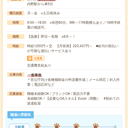
内野駅から車5分
月～金 ※土日祝休み
曜日頻度
9:00～18:00 ※休憩60分。9時～17時勤務もあり／16時半終
時間
業の相談可。
【急募】即日～長期 ※8月～！
期間
時給1250円＋交 【月収例】223,437円～ ■給与の前払い
時給
が可能な速払いサービスあり
交通費
交通費支給あり
一般事務
仕事内容
＊官公庁向け各種補助金の申請書作成｜メール対応｜封入作
業｜電話応対など
職種未経験OK / ブランクOK / 英語力不要
応募資格
未経験OK！【必要なOAスキル】Excel（関数） #初めての
派遣歓迎
職場の雰囲気
年齢層