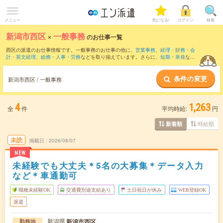
メニュー
気になる!
ログイン
検索
新潟市西区
×
一般事務
のお仕事一覧
西区の派遣のお仕事情報です。一般事務のお仕事の他に、
営業事務
、
経理・財務・会
計・英文経理
、
総務・人事・労務
などを取り揃えています。さらに、
短期
・
単発
など
の期間や、
職種未経験OK
などのこだわり条件で絞り込んでいただけます。職種辞典：
一般事務のお仕事とは？とは？
条件の変更
新潟市西区 / 一般事務
4
1,263
全
件
平均時給:
円
時給順
新着順
未読
掲載日
2026/08/07
NEW
未経験でも大丈夫＊5名の大募集＊データ入力
など＊車通勤可
職種未経験OK
交通費別途支給あり
土日祝日が休み
WEB登録OK
派遣
新潟県
新潟市西区
勤務地