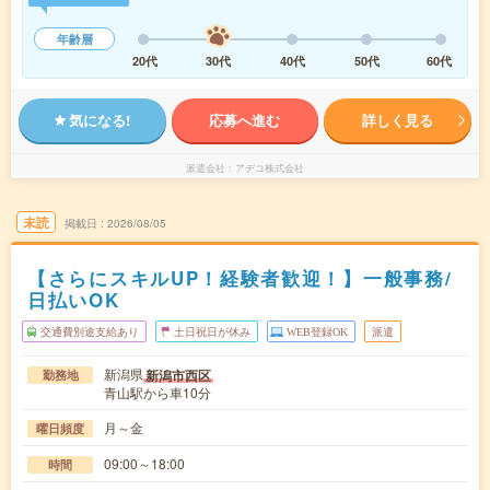
年齢層
20代
30代
40代
50代
60代
気になる!
応募へ進む
詳しく見る
派遣会社
アデコ株式会社
未読
掲載日
2026/08/05
【さらにスキルUP！経験者歓迎！】一般事務/
日払いOK
交通費別途支給あり
土日祝日が休み
WEB登録OK
派遣
新潟県
新潟市西区
勤務地
青山駅から車10分
月～金
曜日頻度
09:00～18:00
時間