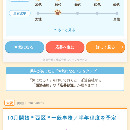
20代
30代
40代
50代
60代
男女比率
女性
男性
もっと見る
気になる!
応募へ進む
詳しく見る
派遣会社
株式会社スタッフサービス
興味があったら「★気になる！」をタップ！
「気になる！」を押しておくと、派遣会社から
「面談確約」
や
「応募歓迎」
が届きます！
未読
掲載日
2026/08/05
10月開始＊西区＊一般事務／半年程度を予定