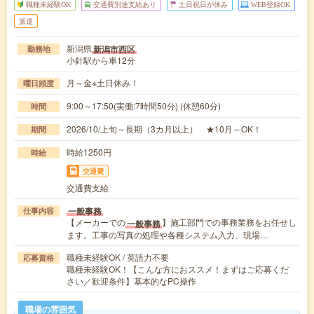
職種未経験OK
交通費別途支給あり
土日祝日が休み
WEB登録OK
派遣
新潟県
新潟市西区
勤務地
小針駅から車12分
月～金※土日休み！
曜日頻度
9:00～17:50(実働:7時間50分) (休憩60分)
時間
2026/10/上旬～長期（3カ月以上） ★10月～OK！
期間
時給1250円
時給
交通費
交通費支給
一般事務
仕事内容
【メーカーでの
】施工部門での事務業務をお任せし
一般事務
ます。工事の写真の処理や各種システム入力、現場…
職種未経験OK / 英語力不要
応募資格
職種未経験OK！【こんな方におススメ！まずはご応募くだ
さい／歓迎条件】基本的なPC操作
職場の雰囲気