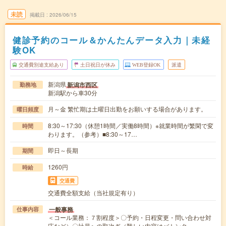
未読
掲載日
2026/06/15
健診予約のコール＆かんたんデータ入力｜未経
験OK
交通費別途支給あり
土日祝日が休み
WEB登録OK
派遣
新潟県
新潟市西区
勤務地
新潟駅から車30分
月～金 繁忙期は土曜日出勤をお願いする場合があります。
曜日頻度
8:30～17:30（休憩1時間／実働8時間）※就業時間が繁閑で変
時間
わります。（参考）■8:30～17…
即日～長期
期間
1260円
時給
交通費
交通費全額支給（当社規定有り）
一般事務
仕事内容
＜コール業務：７割程度＞〇予約・日程変更・問い合わせ対
応など）〇社員への取次ぎ（難しい内容はバトンタ…