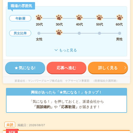
職場の雰囲気
年齢層
20代
30代
40代
50代
60代
男女比率
女性
男性
もっと見る
気になる!
応募へ進む
詳しく見る
派遣会社
マンパワーグループ株式会社 ケアサービス事業部 （医療福祉介護関連）
興味があったら「★気になる！」をタップ！
「気になる！」を押しておくと、派遣会社から
「面談確約」
や
「応募歓迎」
が届きます！
未読
掲載日
2026/08/07
NEW