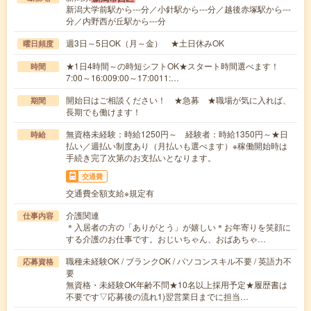
新潟大学前駅から---分／小針駅から---分／越後赤塚駅から---
分／内野西が丘駅から---分
週3日～5日OK（月～金） ★土日休みOK
曜日頻度
★1日4時間～の時短シフトOK★スタート時間選べます！
時間
7:00～16:009:00～17:0011:…
開始日はご相談ください！ ★急募 ★職場が気に入れば、
期間
長期でも働けます！
無資格未経験：時給1250円～ 経験者：時給1350円～★日
時給
払い／週払い制度あり（月払いも選べます）※稼働開始時は
手続き完了次第のお支払いとなります。
交通費
交通費全額支給※規定有
介護関連
仕事内容
＊入居者の方の「ありがとう」が嬉しい＊お年寄りを笑顔に
する介護のお仕事です。おじいちゃん、おばあちゃ…
職種未経験OK / ブランクOK / パソコンスキル不要 / 英語力不
応募資格
要
無資格・未経験OK年齢不問★10名以上採用予定★履歴書は
不要です▽応募後の流れ1)翌営業日までに担当…