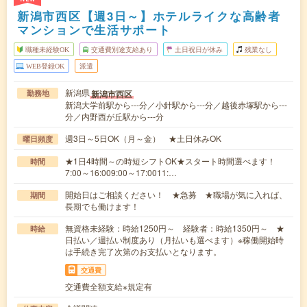
新潟市西区【週3日～】ホテルライクな高齢者
マンションで生活サポート
職種未経験OK
交通費別途支給あり
土日祝日が休み
残業なし
WEB登録OK
派遣
新潟県
新潟市西区
勤務地
新潟大学前駅から---分／小針駅から---分／越後赤塚駅から---
分／内野西が丘駅から---分
週3日～5日OK（月～金） ★土日休みOK
曜日頻度
★1日4時間～の時短シフトOK★スタート時間選べます！
時間
7:00～16:009:00～17:0011:…
開始日はご相談ください！ ★急募 ★職場が気に入れば、
期間
長期でも働けます！
無資格未経験：時給1250円～ 経験者：時給1350円～ ★
時給
日払い／週払い制度あり（月払いも選べます）※稼働開始時
は手続き完了次第のお支払いとなります。
交通費
交通費全額支給※規定有