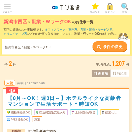
メニュー
気になる!
ログイン
検索
新潟市西区
×
副業・WワークOK
のお仕事一覧
西区の派遣のお仕事情報です。
オフィスワーク・事務系
、
営業・販売・サービス系
、
クリエイティブ系
などのお仕事を取り揃えています。副業・WワークOKの条件の他
に、
交通費別途支給あり
、
職種未経験OK
、
残業なし
などのこだわり条件も取り揃えて
います。
条件の変更
新潟市西区 / 副業・WワークOK
2
1,207
全
件
平均時給:
円
時給順
新着順
未読
掲載日
2026/08/08
NEW
【8月～OK！週3日～】ホテルライクな高齢者
マンションで生活サポート＊時短OK
職種未経験OK
交通費別途支給あり
土日祝日が休み
残業なし
WEB登録OK
派遣
新潟県
新潟市西区
勤務地