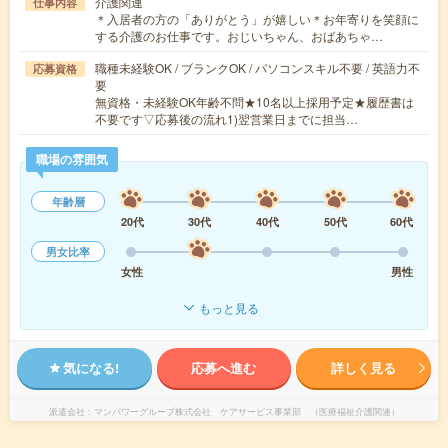
介護関連
仕事内容
＊入居者の方の「ありがとう」が嬉しい＊お年寄りを笑顔に
する介護のお仕事です。おじいちゃん、おばあちゃ…
職種未経験OK / ブランクOK / パソコンスキル不要 / 英語力不
応募資格
要
無資格・未経験OK年齢不問★10名以上採用予定★履歴書は
不要です▽応募後の流れ1)翌営業日までに担当…
職場の雰囲気
年齢層
20代
30代
40代
50代
60代
男女比率
女性
男性
もっと見る
気になる!
応募へ進む
詳しく見る
派遣会社
マンパワーグループ株式会社 ケアサービス事業部 （医療福祉介護関連）