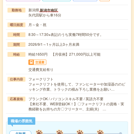
新潟県
新潟市南区
勤務地
矢代田駅から車16分
月～金・祝
曜日頻度
8:30～17:30※表記のうち実働7時間50分です。
時間
2026/9/1～1ヶ月以上3ヶ月未満
期間
時給1650円 【月収例】271,000円以上可能
時給
交通費
交通費支給有り
フォークリフト
仕事内容
フォークリフトを使用して、ファンヒーターや加湿器ののピ
ッキング作業、トラックの積み下ろし業務をお願い…
ブランクOK / パソコンスキル不要 / 英語力不要
応募資格
【来社不要、WEB登録OK！】〇フォークリフトの資格・実
務経験をお持ちの方〇フリーター、主婦(夫) …
職場の雰囲気
年齢層