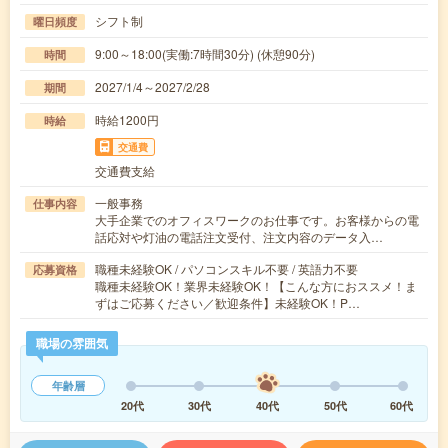
シフト制
曜日頻度
9:00～18:00(実働:7時間30分) (休憩90分)
時間
2027/1/4～2027/2/28
期間
時給1200円
時給
交通費
交通費支給
一般事務
仕事内容
大手企業でのオフィスワークのお仕事です。お客様からの電
話応対や灯油の電話注文受付、注文内容のデータ入…
職種未経験OK / パソコンスキル不要 / 英語力不要
応募資格
職種未経験OK！業界未経験OK！【こんな方におススメ！ま
ずはご応募ください／歓迎条件】未経験OK！P…
職場の雰囲気
年齢層
20代
30代
40代
50代
60代