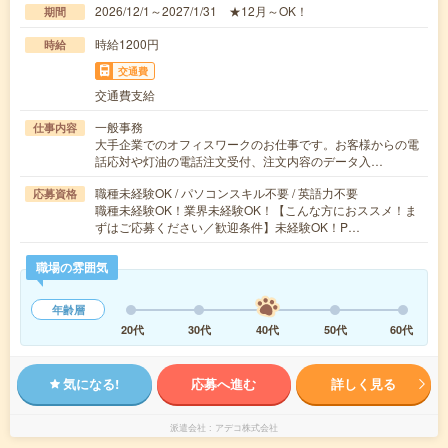
2026/12/1～2027/1/31 ★12月～OK！
期間
時給1200円
時給
交通費
交通費支給
一般事務
仕事内容
大手企業でのオフィスワークのお仕事です。お客様からの電
話応対や灯油の電話注文受付、注文内容のデータ入…
職種未経験OK / パソコンスキル不要 / 英語力不要
応募資格
職種未経験OK！業界未経験OK！【こんな方におススメ！ま
ずはご応募ください／歓迎条件】未経験OK！P…
職場の雰囲気
年齢層
20代
30代
40代
50代
60代
気になる!
応募へ進む
詳しく見る
派遣会社
アデコ株式会社