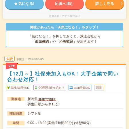
気になる!
応募へ進む
詳しく見る
派遣会社
アデコ株式会社
興味があったら「★気になる！」をタップ！
「気になる！」を押しておくと、派遣会社から
「面談確約」
や
「応募歓迎」
が届きます！
未読
掲載日
2026/08/05
NEW
【12月～】社保未加入もOK！大手企業で問い
合わせ対応！
職種未経験OK
交通費別途支給あり
WEB登録OK
派遣
新潟県
新潟市南区
勤務地
羽生田駅から車15分
シフト制
曜日頻度
9:00～18:00(実働:7時間30分) (休憩90分)
時間