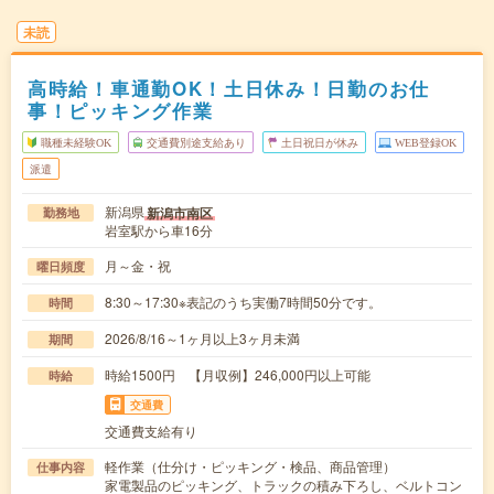
未読
高時給！車通勤OK！土日休み！日勤のお仕
事！ピッキング作業
職種未経験OK
交通費別途支給あり
土日祝日が休み
WEB登録OK
派遣
新潟県
新潟市南区
勤務地
岩室駅から車16分
月～金・祝
曜日頻度
8:30～17:30※表記のうち実働7時間50分です。
時間
2026/8/16～1ヶ月以上3ヶ月未満
期間
時給1500円 【月収例】246,000円以上可能
時給
交通費
交通費支給有り
軽作業（仕分け・ピッキング・検品、商品管理）
仕事内容
家電製品のピッキング、トラックの積み下ろし、ベルトコン