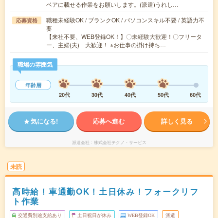
ベアに載せる作業をお願いします。(派遣)うれし…
職種未経験OK / ブランクOK / パソコンスキル不要 / 英語力不
応募資格
要
【来社不要、WEB登録OK！】〇未経験大歓迎！〇フリータ
ー、主婦(夫) 大歓迎！ ※お仕事の掛け持ち…
職場の雰囲気
年齢層
20代
30代
40代
50代
60代
気になる!
応募へ進む
詳しく見る
派遣会社
株式会社テクノ・サービス
未読
高時給！車通勤OK！土日休み！フォークリフ
ト作業
交通費別途支給あり
土日祝日が休み
WEB登録OK
派遣