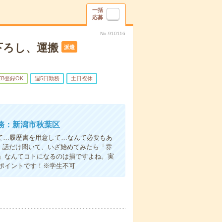
一括
応募
No.910116
下ろし、運搬
派遣
EB登録OK
週5日勤務
土日祝休
務：新潟市秋葉区
て…履歴書を用意して…なんて必要もあ
よ！話だけ聞いて、いざ始めてみたら「雰
」なんてコトになるのは損ですよね。実
ポイントです！※学生不可