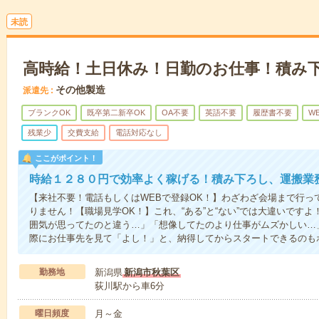
未読
高時給！土日休み！日勤のお仕事！積み
その他製造
派遣先
ブランクOK
既卒第二新卒OK
OA不要
英語不要
履歴書不要
W
残業少
交費支給
電話対応なし
ここがポイント！
時給１２８０円で効率よく稼げる！積み下ろし、運搬業
【来社不要！電話もしくはWEBで登録OK！】わざわざ会場まで行っ
りません！【職場見学OK！】これ、“ある”と“ない”では大違いです
囲気が思ってたのと違う…」「想像してたのより仕事がムズかしい…
際にお仕事先を見て「よし！」と、納得してからスタートできるのも
勤務地
新潟県
新潟市秋葉区
荻川駅から車6分
曜日頻度
月～金