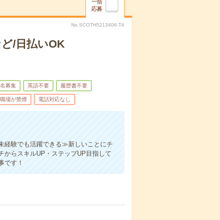
一括
応募
No.SCOTH5213406-T4
ど/日払いOK
名募集
英語不要
履歴書不要
職場が禁煙
電話対応なし
未経験でも活躍できる≫新しいことにチ
からスキルUP・ステップUP目指して
事です！