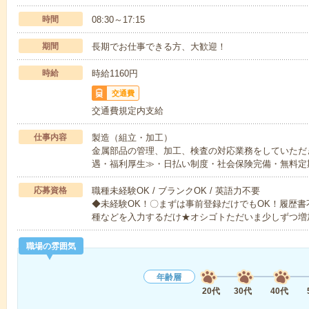
時間
08:30～17:15
期間
長期でお仕事できる方、大歓迎！
時給
時給1160円
交通費
交通費規定内支給
仕事内容
製造（組立・加工）
金属部品の管理、加工、検査の対応業務をしていただ
遇・福利厚生≫・日払い制度・社会保険完備・無料定
応募資格
職種未経験OK / ブランクOK / 英語力不要
◆未経験OK！〇まずは事前登録だけでもOK！履歴
種などを入力するだけ★オシゴトただいま少しずつ増
職場の雰囲気
年齢層
20代
30代
40代