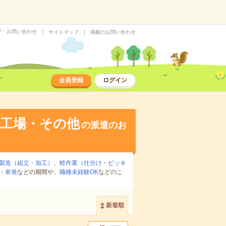
プ・お問い合わせ
サイトマップ
掲載のお問い合わせ
会員登録
ログイン
・工場・その他
の派遣のお
製造（組立・加工）
、
軽作業（仕分け・ピッキ
・
単発
などの期間や、
職種未経験OK
などのこ
新着順