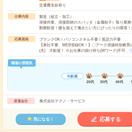
交通費支給有り
仕事内容
製造（組立・加工）
溶接作業、溶接部材のスパッタ（金属粒子）取り業務を
勤務歓迎！腰を据えて働きたい方にぴったりの環境！
応募資格
ブランクOK / パソコンスキル不要 / 英語力不要
【来社不要、WEB登録OK！】〇アーク溶接特別教
(夫) 大歓迎！ ※お仕事の掛け持ち(Wワーク)不可…
職場の雰囲気
年齢層
20代
30代
40代
株式会社テクノ・サービス
派遣会社
応募する
気になる！