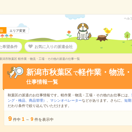
ヘル
版
エリア変更
た希望条件
お気に入りの派遣会社
新潟市秋葉区 軽作業・物流・工場・その他の派遣の仕事一覧
新潟市秋葉区
軽作業・物流
で
仕事情報一覧
秋葉区の派遣のお仕事情報です。軽作業・物流・工場・その他のお仕事には、
ング・検品、商品管理）
、
マシンオペレーター
などがあります。さらに、
短期
だわり条件で絞り込んでいただけます。
9
1
9
件中
～
件を表示中