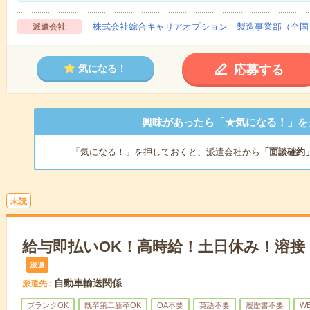
株式会社綜合キャリアオプション 製造事業部（全国
派遣会社
応募する
気になる！
興味があったら「★気になる！」を
「気になる！」を押しておくと、派遣会社から
「面談確約
未読
給与即払いOK！高時給！土日休み！溶接
派遣
自動車輸送関係
派遣先
ブランクOK
既卒第二新卒OK
OA不要
英語不要
履歴書不要
W