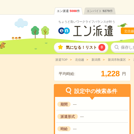
エン派遣
5088
件
エンバイト
9279
件
ちょうど良いワークライフバランスが叶う
北信越
気になる！リスト
0
保存し
派遣TOP
北信越
新潟県
新潟市秋葉区
,
1
2
2
8
平均時給:
円
設定中の検索条件
期間
---
派遣形式
---
時給
---