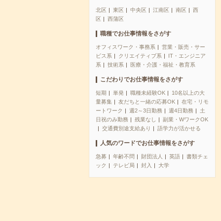
北区
東区
中央区
江南区
南区
西
区
西蒲区
職種でお仕事情報をさがす
オフィスワーク・事務系
営業・販売・サー
ビス系
クリエイティブ系
IT・エンジニア
系
技術系
医療・介護・福祉・教育系
こだわりでお仕事情報をさがす
短期
単発
職種未経験OK
10名以上の大
量募集
友だちと一緒の応募OK
在宅・リモ
ートワーク
週2～3日勤務
週4日勤務
土
日祝のみ勤務
残業なし
副業・WワークOK
交通費別途支給あり
語学力が活かせる
人気のワードでお仕事情報をさがす
急募
年齢不問
財団法人
英語
書類チェ
ック
テレビ局
封入
大学