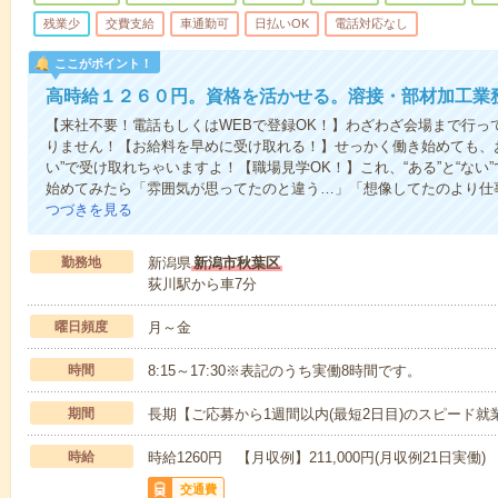
残業少
交費支給
車通勤可
日払いOK
電話対応なし
ここがポイント！
高時給１２６０円。資格を活かせる。溶接・部材加工業
【来社不要！電話もしくはWEBで登録OK！】わざわざ会場まで行っ
りません！【お給料を早めに受け取れる！】せっかく働き始めても、
い”で受け取れちゃいますよ！【職場見学OK！】これ、“ある”と“な
始めてみたら「雰囲気が思ってたのと違う…」「想像してたのより仕
つづきを見る
勤務地
新潟県
新潟市秋葉区
荻川駅から車7分
曜日頻度
月～金
時間
8:15～17:30※表記のうち実働8時間です。
期間
長期【ご応募から1週間以内(最短2日目)のスピード就
時給
時給1260円 【月収例】211,000円(月収例21日実働)
交通費