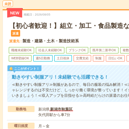
未読
NEW
掲載日
2026/08/05
【初心者歓迎！】組立・加工・食品製造な
派遣
製造・建築・土木・製造技術系
派遣先
職種未経験OK
社会人未経験OK
ブランクOK
既卒第二新卒OK
複数
WEB登録OK
週5日勤務
土日祝休
交費支給
制服
日払いOK
ここがポイント！
動きやすい制服アリ！未経験でも活躍できる！
≪動きやすい制服アリ≫制服があるので、毎日の服装の悩み解消！≪
ャレンジするのは不安だけど、しっかり働く環境が整っています！イチ
いきましょう！≪収入アップを目指せる≫高時給だらけの派遣のお仕
勤務地
新潟県
新潟市秋葉区
矢代田駅から車7分
曜日頻度
月～金