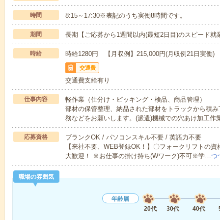
時間
8:15～17:30※表記のうち実働8時間です。
期間
長期【ご応募から1週間以内(最短2日目)のスピード就
時給
時給1280円 【月収例】215,000円(月収例21日実働)
交通費
交通費支給有り
仕事内容
軽作業（仕分け・ピッキング・検品、商品管理）
部材の保管整理、納品された部材をトラックから積み
務などをお願いします。(派遣)機械での穴あけ加工作
応募資格
ブランクOK / パソコンスキル不要 / 英語力不要
【来社不要、WEB登録OK！】〇フォークリフトの資
大歓迎！ ※お仕事の掛け持ち(Wワーク)不可※学…
つ
職場の雰囲気
年齢層
20代
30代
40代