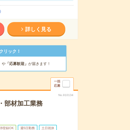
）
詳しく見る
クリック！
」
や
「応募歓迎」
が届きます！
一括
応募
No.910134
・部材加工業務
EB登録OK
週5日勤務
土日祝休