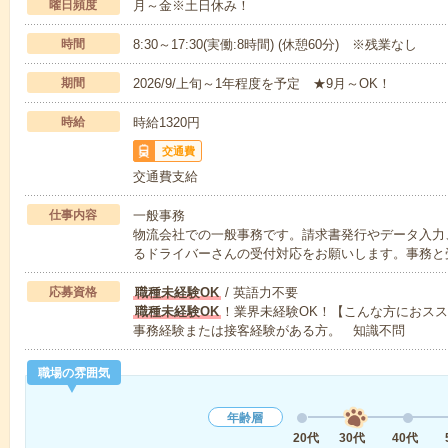
曜日頻度
月～金※土日休み！
時間
8:30～17:30(実働:8時間) (休憩60分) ※残業なし
期間
2026/9/上旬～1年程度を予定 ★9月～OK！
時給
時給1320円
交通費
交通費支給
仕事内容
一般事務
物流会社での一般事務です。請求書発行やデータ入力
るドライバーさんの受付対応をお願いします。事務と
応募資格
職種未経験OK
/ 英語力不要
職種未経験OK
！業界未経験OK！【こんな方におス
事務経験または接客経験がある方。 知識不問
職場の雰囲気
年齢層
20代
30代
40代