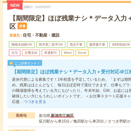
NEW
掲載日
2026/08/07
【期間限定】ほぼ残業ナシ＊データ入力
区
派遣
住宅・不動産・建設
派遣先
職種未経験OK
既卒第二新卒OK
英語不要
履歴書不要
WEB登録OK
住宅
交費支給
車通勤可
Word
Excel
ここがポイント！
【期間限定】ほぼ残業ナシ＊データ入力＋受付対応＠江
産休代替による募集です！1年程度を予定しているため、「まずは期
め。残業はほとんどなく、毎日ほぼ定時で退社できます。仕事もプラ
の職場復帰を考えている方にもぴったり。年末年始、GW、お盆には
確保したい方にもうれしいポイントです。 ＜お仕事スタート応援キ
応援…
つづきを見る
勤務地
新潟県
新潟市江南区
荻川駅から車15分／亀田駅から車20分／さつき野駅か