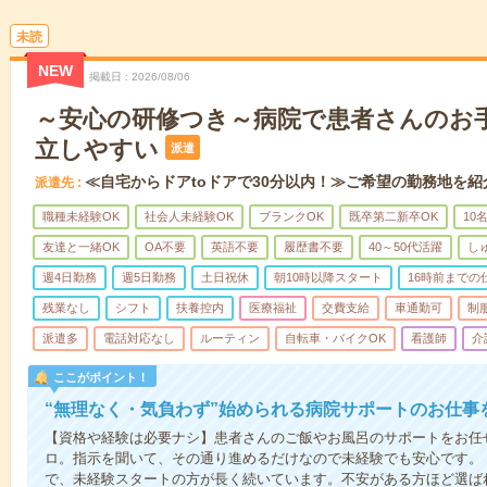
未読
NEW
掲載日
2026/08/06
～安心の研修つき～病院で患者さんのお
立しやすい
派遣
≪自宅からドアtoドアで30分以内！≫ご希望の勤務地を紹
派遣先
職種未経験OK
社会人未経験OK
ブランクOK
既卒第二新卒OK
10
友達と一緒OK
OA不要
英語不要
履歴書不要
40～50代活躍
し
週4日勤務
週5日勤務
土日祝休
朝10時以降スタート
16時前までの
残業なし
シフト
扶養控内
医療福祉
交費支給
車通勤可
制
派遣多
電話対応なし
ルーティン
自転車・バイクOK
看護師
介
ここがポイント！
“無理なく・気負わず”始められる病院サポートのお仕事
【資格や経験は必要ナシ】患者さんのご飯やお風呂のサポートをお任
ロ。指示を聞いて、その通り進めるだけなので未経験でも安心です。
で、未経験スタートの方が長く続いています。不安がある方ほど選ば