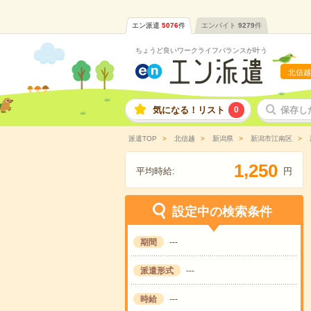
エン派遣
5076
件
エンバイト
9279
件
ちょうど良いワークライフバランスが叶う
北信越
気になる！リスト
0
保存し
派遣TOP
北信越
新潟県
新潟市江南区
,
1
2
5
0
平均時給:
円
設定中の検索条件
期間
---
派遣形式
---
時給
---