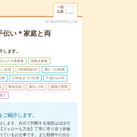
一括
応募
No.NKNTSHNI14_KJM
手伝い＊家庭と両
介します。
名以上の大量募集
複数名募集
ゅふ歓迎
WEB登録OK
週2～3日勤務
仕事
17時前までの仕事
午後のみOK
服
服装自由
週払いOK
職場が禁煙
護士
をご紹介します。
せします。自分で判断する場面はほぼゼ
【フォローも万全】丁寧に寄り添う研修
れているお仕事です。また勤務中の分か