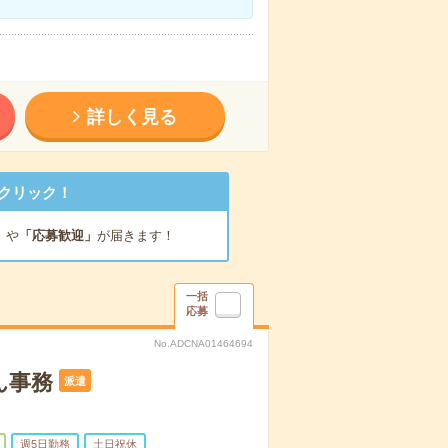
詳しく見る
クリック！
」
や
「応募歓迎」
が届きます！
一括
応募
No.ADCNA01464694
ん事務
派遣
週5日勤務
土日祝休