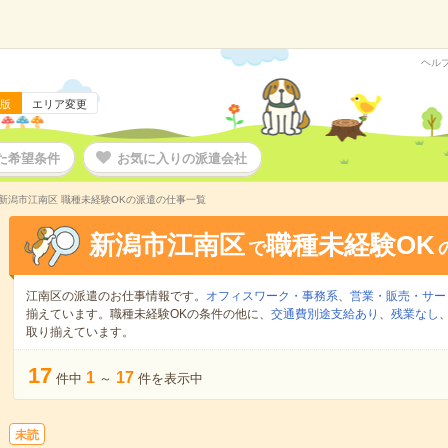
ヘル
版
エリア変更
た希望条件
お気に入りの派遣会社
新潟市江南区 職種未経験OKの派遣の仕事一覧
新潟市江南区
職種未経験OK
で
江南区の派遣のお仕事情報です。
オフィスワーク・事務系
、
営業・販売・サー
揃えています。職種未経験OKの条件の他に、
交通費別途支給あり
、
残業なし
取り揃えています。
17
1
17
件中
～
件を表示中
未読