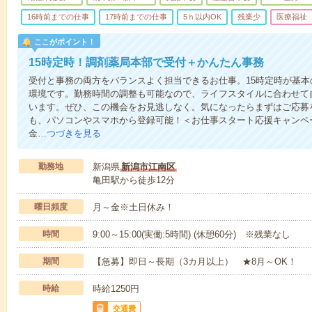
16時前までの仕事
17時前までの仕事
5ｈ以内OK
残業少
医療福祉
ここがポイント！
15時定時！調剤薬局本部で受付＋かんたん事務
受付と事務の両方をバランスよく担当できるお仕事。15時定時が基
環境です。勤務時間の調整も可能なので、ライフスタイルに合わせて
います。ぜひ、この機会をお見逃しなく。気になったらまずはご応募を
も、パソコンやスマホから登録可能！＜お仕事スタート応援キャンペ
金…
つづきを見る
勤務地
新潟県
新潟市江南区
亀田駅から徒歩12分
曜日頻度
月～金※土日休み！
時間
9:00～15:00(実働:5時間) (休憩60分) ※残業なし
期間
【急募】即日～長期（3カ月以上） ★8月～OK！
時給
時給1250円
交通費