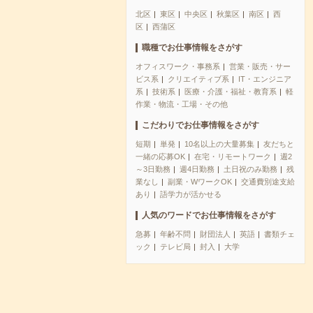
北区
東区
中央区
秋葉区
南区
西
区
西蒲区
職種でお仕事情報をさがす
オフィスワーク・事務系
営業・販売・サー
ビス系
クリエイティブ系
IT・エンジニア
系
技術系
医療・介護・福祉・教育系
軽
作業・物流・工場・その他
こだわりでお仕事情報をさがす
短期
単発
10名以上の大量募集
友だちと
一緒の応募OK
在宅・リモートワーク
週2
～3日勤務
週4日勤務
土日祝のみ勤務
残
業なし
副業・WワークOK
交通費別途支給
あり
語学力が活かせる
人気のワードでお仕事情報をさがす
急募
年齢不問
財団法人
英語
書類チェ
ック
テレビ局
封入
大学