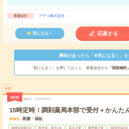
アデコ株式会社
派遣会社
応募する
気になる！
興味があったら「★気になる！」を
「気になる！」を押しておくと、派遣会社から
「面談確約
未読
NEW
掲載日
2026/08/07
15時定時！調剤薬局本部で受付＋かんた
医療・福祉
派遣先
職種未経験OK
既卒第二新卒OK
英語不要
履歴書不要
WEB登録OK