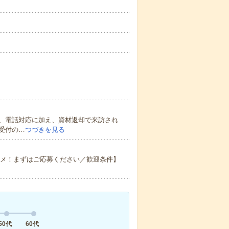
、電話対応に加え、資材返却で来訪され
受付の…
つづきを見る
スメ！まずはご応募ください／歓迎条件】
50代
60代