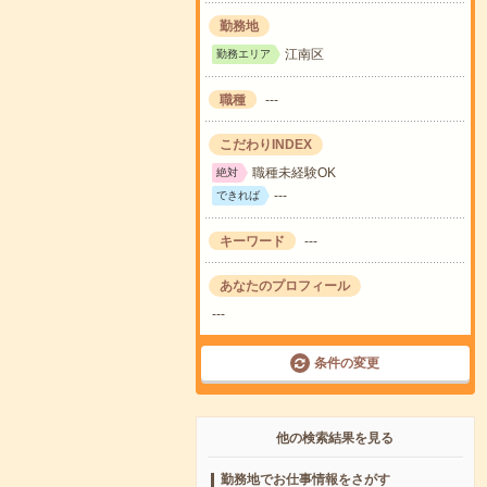
勤務地
江南区
勤務エリア
職種
---
こだわりINDEX
職種未経験OK
絶対
---
できれば
キーワード
---
あなたのプロフィール
---
条件の変更
他の検索結果を見る
勤務地でお仕事情報をさがす