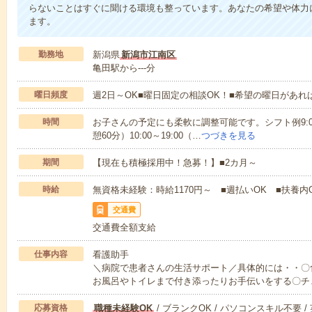
らないことはすぐに聞ける環境も整っています。あなたの希望や体力
ます。
勤務地
新潟県
新潟市江南区
亀田駅から---分
曜日頻度
週2日～OK■曜日固定の相談OK！■希望の曜日があ
時間
お子さんの予定にも柔軟に調整可能です。シフト例9:00～18
憩60分）10:00～19:00（…
つづきを見る
期間
【現在も積極採用中！急募！】■2カ月～
時給
無資格未経験：時給1170円～ ■週払いOK ■扶養内O
交通費
交通費全額支給
仕事内容
看護助手
＼病院で患者さんの生活サポート／具体的には・・〇
お風呂やトイレまで付き添ったりお手伝いをする〇チ
応募資格
職種未経験OK
/ ブランクOK / パソコンスキル不要 /