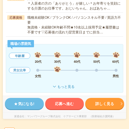
＊入居者の方の「ありがとう」が嬉しい＊お年寄りを笑顔に
する介護のお仕事です。おじいちゃん、おばあちゃ…
職種未経験OK / ブランクOK / パソコンスキル不要 / 英語力不
応募資格
要
無資格・未経験OK年齢不問★10名以上採用予定★履歴書は
不要です▽応募後の流れ1)翌営業日までに担当…
職場の雰囲気
年齢層
20代
30代
40代
50代
60代
男女比率
女性
男性
もっと見る
気になる!
応募へ進む
詳しく見る
派遣会社
マンパワーグループ株式会社 ケアサービス事業部 （医療福祉介護関連）