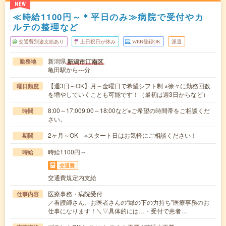
NEW
≪時給1100円～＊平日のみ≫病院で受付やカ
ルテの整理など
交通費別途支給あり
土日祝日が休み
WEB登録OK
派遣
新潟県
新潟市江南区
勤務地
亀田駅から---分
【週3日～OK】月～金曜日で希望シフト制 ※徐々に勤務回数
曜日頻度
を増やしていくことも可能です！（最初は週3日からなど）
8:00～17:009:00～18:00など※ご希望の時間帯をご相談くだ
時間
さい。
2ヶ月～OK ※スタート日はお気軽にご相談ください！
期間
時給1100円～
時給
交通費
交通費規定内支給
医療事務・病院受付
仕事内容
／看護師さん、お医者さんの“縁の下の力持ち”医療事務のお
仕事になります！＼▽具体的には…・受付で患者…