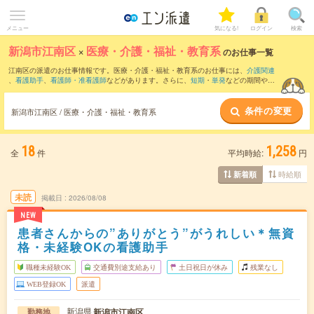
メニュー
気になる!
ログイン
検索
新潟市江南区
×
医療・介護・福祉・教育系
のお仕事一覧
江南区の派遣のお仕事情報です。医療・介護・福祉・教育系のお仕事には、
介護関連
、
看護助手
、
看護師・准看護師
などがあります。さらに、
短期
・
単発
などの期間や、
職種未経験OK
などのこだわり条件で絞り込んでいただけます。
条件の変更
新潟市江南区 / 医療・介護・福祉・教育系
18
1,258
全
件
平均時給:
円
時給順
新着順
未読
掲載日
2026/08/08
NEW
患者さんからの”ありがとう”がうれしい＊無資
格・未経験OKの看護助手
職種未経験OK
交通費別途支給あり
土日祝日が休み
残業なし
WEB登録OK
派遣
新潟県
新潟市江南区
勤務地