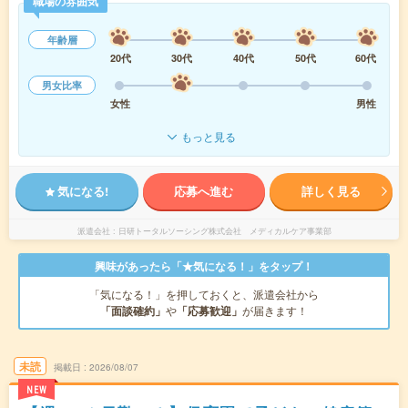
職場の雰囲気
年齢層
20代
30代
40代
50代
60代
男女比率
女性
男性
もっと見る
気になる!
応募へ進む
詳しく見る
派遣会社
日研トータルソーシング株式会社 メディカルケア事業部
興味があったら「★気になる！」をタップ！
「気になる！」を押しておくと、派遣会社から
「面談確約」
や
「応募歓迎」
が届きます！
未読
掲載日
2026/08/07
NEW