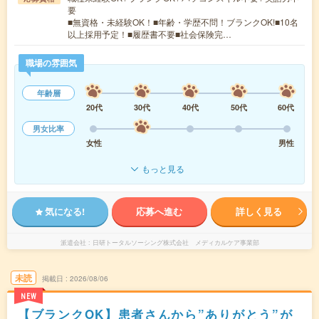
要
■無資格・未経験OK！■年齢・学歴不問！ブランクOK!■10名
以上採用予定！■履歴書不要■社会保険完…
職場の雰囲気
年齢層
20代
30代
40代
50代
60代
男女比率
女性
男性
もっと見る
気になる!
応募へ進む
詳しく見る
派遣会社
日研トータルソーシング株式会社 メディカルケア事業部
未読
掲載日
2026/08/06
NEW
【ブランクOK】患者さんから”ありがとう”が