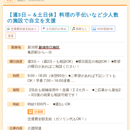
【週3日～＆土日休】料理の手伝いなど少人数
の施設で自立を支援
交通費別途支給あり
土日祝日が休み
残業なし
WEB登録OK
派遣
新潟県
新潟市江南区
勤務地
亀田駅から---分
週3日～（週2日～も相談OK） ■曜日固定の相談OK！ ■希望
曜日頻度
の曜日があればご相談ください！
9:00～18:00（休憩60分）■ご希望があれば下記シフトも
時間
OK！早番 7:00～16:00遅番 …
【現在も積極採用中！急募！】2カ月～ ■ご応募から最短2
期間
～3日後の就業も相談可能です！
時給1300円～ ■週払いOK
時給
交通費
交通費全額支給（ガソリン代もOK！）
介護関連
仕事内容