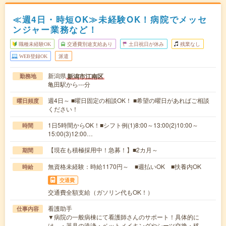
≪週4日・時短OK≫未経験OK！病院でメッセ
ンジャー業務など！
職種未経験OK
交通費別途支給あり
土日祝日が休み
残業なし
WEB登録OK
派遣
新潟県
新潟市江南区
勤務地
亀田駅から---分
週4日～ ■曜日固定の相談OK！ ■希望の曜日があればご相談
曜日頻度
ください！
1日5時間からOK！■シフト例(1)8:00～13:00(2)10:00～
時間
15:00(3)12:00…
【現在も積極採用中！急募！】■2カ月～
期間
無資格未経験：時給1170円～ ■週払いOK ■扶養内OK
時給
交通費
交通費全額支給（ガソリン代もOK！）
看護助手
仕事内容
▼病院の一般病棟にて看護師さんのサポート！具体的に
は、・器具の洗浄・ベットメイキングやシーツ交換・移…