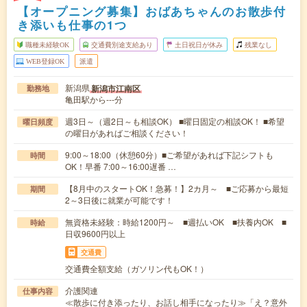
【オープニング募集】おばあちゃんのお散歩付
き添いも仕事の1つ
職種未経験OK
交通費別途支給あり
土日祝日が休み
残業なし
WEB登録OK
派遣
新潟県
新潟市江南区
勤務地
亀田駅から---分
週3日～（週2日～も相談OK） ■曜日固定の相談OK！ ■希望
曜日頻度
の曜日があればご相談ください！
9:00～18:00（休憩60分）■ご希望があれば下記シフトも
時間
OK！早番 7:00～16:00遅番 …
【8月中のスタートOK！急募！】2カ月～ ■ご応募から最短
期間
2～3日後に就業が可能です！
無資格未経験：時給1200円～ ■週払いOK ■扶養内OK ■
時給
日収9600円以上
交通費
交通費全額支給（ガソリン代もOK！）
介護関連
仕事内容
≪散歩に付き添ったり、お話し相手になったり≫「え？意外