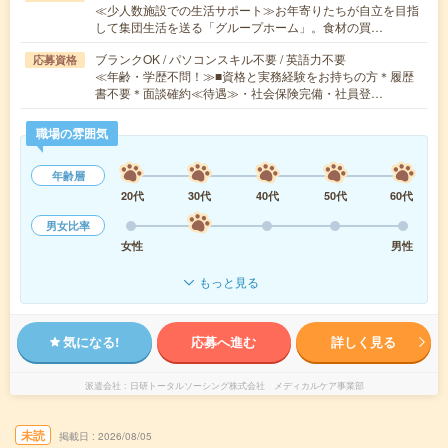
≪少人数施設での生活サポート≫お年寄りたちが自立を目指
して集団生活を送る「グループホーム」。食材の買…
ブランクOK / パソコンスキル不要 / 英語力不要
応募資格
≪年齢・学歴不問！≫■資格と実務経験をお持ちの方＊履歴
書不要＊面談確約≪待遇≫・社会保険完備・社員登…
職場の雰囲気
年齢層
20代
30代
40代
50代
60代
男女比率
女性
男性
もっと見る
気になる!
応募へ進む
詳しく見る
派遣会社
日研トータルソーシング株式会社 メディカルケア事業部
未読
掲載日
2026/08/05