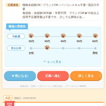
職種未経験OK / ブランクOK / パソコンスキル不要 / 英語力不
応募資格
要
無資格・未経験OK年齢・学歴不問 ブランクOK★10名以上
採用予定履歴書は不要です。少しでも興味があ…
職場の雰囲気
年齢層
20代
30代
40代
50代
60代
男女比率
女性
男性
もっと見る
気になる!
応募へ進む
詳しく見る
派遣会社
日研トータルソーシング株式会社 メディカルケア事業部
未読
掲載日
2026/08/06
NEW