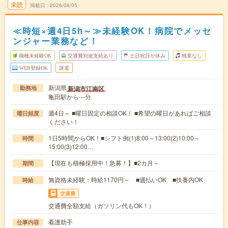
未読
掲載日
2026/08/05
≪時短×週4日5h～≫未経験OK！病院でメッセ
ンジャー業務など！
職種未経験OK
交通費別途支給あり
土日祝日が休み
残業なし
WEB登録OK
派遣
新潟県
新潟市江南区
勤務地
亀田駅から---分
週4日～ ■曜日固定の相談OK！ ■希望の曜日があればご相談
曜日頻度
ください！
1日5時間からOK！■シフト例(1)8:00～13:00(2)10:00～
時間
15:00(3)12:00…
【現在も積極採用中！急募！】■2カ月～
期間
無資格未経験：時給1170円～ ■週払いOK ■扶養内OK
時給
交通費
交通費全額支給（ガソリン代もOK！）
看護助手
仕事内容