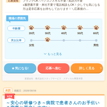
ブランクOK / パソコンスキル不要 / 英語力不要
応募資格
※履歴書不要・来社不要で電話相談もOK！少しでも気になる
方は是非応募をお待ちしております！＼応募後の…
職場の雰囲気
年齢層
20代
30代
40代
50代
60代
男女比率
女性
男性
もっと見る
気になる!
応募へ進む
詳しく見る
派遣会社
株式会社スタッフサービス メディカル事業本部
未読
掲載日
2026/08/06
NEW
～安心の研修つき～病院で患者さんのお手伝い