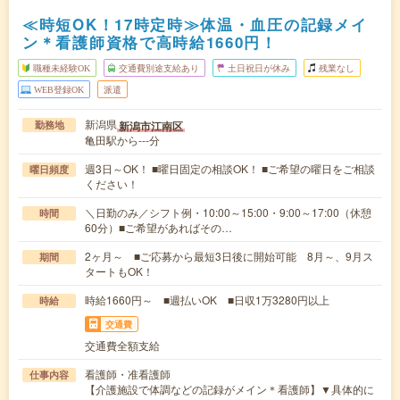
≪時短OK！17時定時≫体温・血圧の記録メイ
ン＊看護師資格で高時給1660円！
職種未経験OK
交通費別途支給あり
土日祝日が休み
残業なし
WEB登録OK
派遣
新潟県
新潟市江南区
勤務地
亀田駅から---分
週3日～OK！ ■曜日固定の相談OK！ ■ご希望の曜日をご相談
曜日頻度
ください！
＼日勤のみ／シフト例・10:00～15:00・9:00～17:00（休憩
時間
60分）■ご希望があればその…
2ヶ月～ ■ご応募から最短3日後に開始可能 8月～、9月ス
期間
タートもOK！
時給1660円～ ■週払いOK ■日収1万3280円以上
時給
交通費
交通費全額支給
看護師・准看護師
仕事内容
【介護施設で体調などの記録がメイン＊看護師】▼具体的に