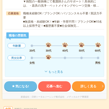
▼病院の一般病棟にて看護師さんのサポート！具体的に
は、・器具の洗浄・ベットメイキングやシーツ交換・移…
職種未経験OK / ブランクOK / パソコンスキル不要 / 英語力不
応募資格
要
■無資格・未経験OK！■年齢・学歴不問！ブランクOK!■10名
以上採用予定！■履歴書不要■社会保険完…
職場の雰囲気
年齢層
20代
30代
40代
50代
60代
男女比率
女性
男性
もっと見る
気になる!
応募へ進む
詳しく見る
派遣会社
日研トータルソーシング株式会社 メディカルケア事業部
未読
掲載日
2026/08/05