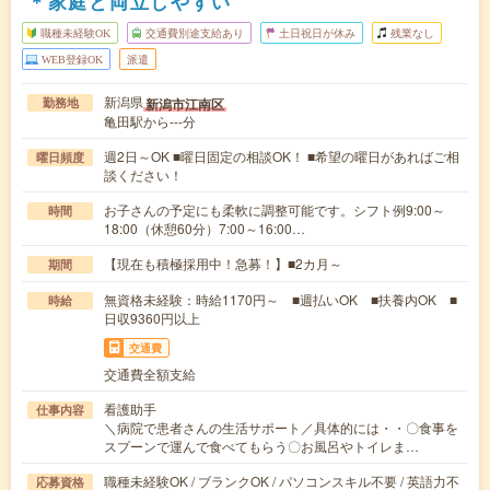
＊家庭と両立しやすい
職種未経験OK
交通費別途支給あり
土日祝日が休み
残業なし
WEB登録OK
派遣
新潟県
新潟市江南区
勤務地
亀田駅から---分
週2日～OK ■曜日固定の相談OK！ ■希望の曜日があればご相
曜日頻度
談ください！
お子さんの予定にも柔軟に調整可能です。シフト例9:00～
時間
18:00（休憩60分）7:00～16:00…
【現在も積極採用中！急募！】■2カ月～
期間
無資格未経験：時給1170円～ ■週払いOK ■扶養内OK ■
時給
日収9360円以上
交通費
交通費全額支給
看護助手
仕事内容
＼病院で患者さんの生活サポート／具体的には・・〇食事を
スプーンで運んで食べてもらう〇お風呂やトイレま…
職種未経験OK / ブランクOK / パソコンスキル不要 / 英語力不
応募資格