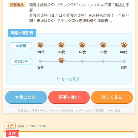
職種未経験OK / ブランクOK / パソコンスキル不要 / 英語力不
応募資格
要
看護師資格（または准看護師資格）をお持ちの方！・年齢不
問・未経験OK・ブランクOK※志望動機や履歴書…
職場の雰囲気
年齢層
20代
30代
40代
50代
60代
男女比率
女性
男性
もっと見る
気になる!
応募へ進む
詳しく見る
派遣会社
日研トータルソーシング株式会社 メディカルケア事業部 ナース派遣
未読
掲載日
2026/08/07
NEW