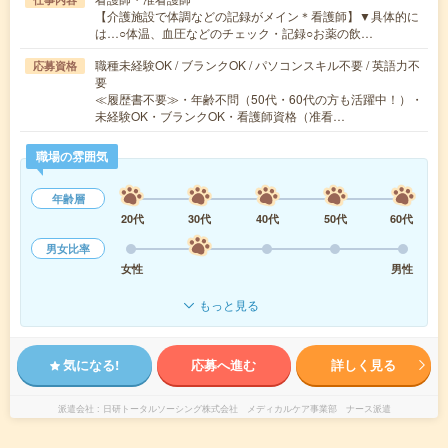
【介護施設で体調などの記録がメイン＊看護師】▼具体的に
は…○体温、血圧などのチェック・記録○お薬の飲…
職種未経験OK / ブランクOK / パソコンスキル不要 / 英語力不
応募資格
要
≪履歴書不要≫・年齢不問（50代・60代の方も活躍中！）・
未経験OK・ブランクOK・看護師資格（准看…
職場の雰囲気
年齢層
20代
30代
40代
50代
60代
男女比率
女性
男性
もっと見る
気になる!
応募へ進む
詳しく見る
派遣会社
日研トータルソーシング株式会社 メディカルケア事業部 ナース派遣