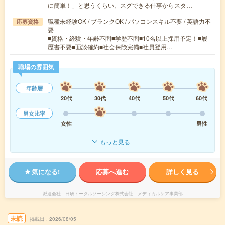
に簡単！」と思うくらい、スグできる仕事からスタ…
職種未経験OK / ブランクOK / パソコンスキル不要 / 英語力不
応募資格
要
■資格・経験・年齢不問■学歴不問■10名以上採用予定！■履
歴書不要■面談確約■社会保険完備■社員登用…
職場の雰囲気
年齢層
20代
30代
40代
50代
60代
男女比率
女性
男性
もっと見る
気になる!
応募へ進む
詳しく見る
派遣会社
日研トータルソーシング株式会社 メディカルケア事業部
未読
掲載日
2026/08/05