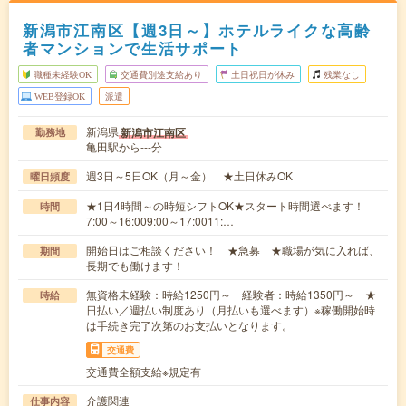
新潟市江南区【週3日～】ホテルライクな高齢
者マンションで生活サポート
職種未経験OK
交通費別途支給あり
土日祝日が休み
残業なし
WEB登録OK
派遣
新潟県
新潟市江南区
勤務地
亀田駅から---分
週3日～5日OK（月～金） ★土日休みOK
曜日頻度
★1日4時間～の時短シフトOK★スタート時間選べます！
時間
7:00～16:009:00～17:0011:…
開始日はご相談ください！ ★急募 ★職場が気に入れば、
期間
長期でも働けます！
無資格未経験：時給1250円～ 経験者：時給1350円～ ★
時給
日払い／週払い制度あり（月払いも選べます）※稼働開始時
は手続き完了次第のお支払いとなります。
交通費
交通費全額支給※規定有
介護関連
仕事内容