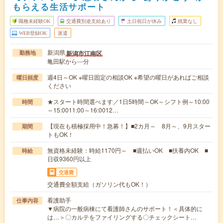
もらえる生活サポート
職種未経験OK
交通費別途支給あり
土日祝日が休み
残業なし
WEB登録OK
派遣
新潟県
新潟市江南区
勤務地
亀田駅から---分
週4日～OK ※曜日固定の相談OK ※希望の曜日があればご相談
曜日頻度
ください
★スタート時間選べます／1日5時間～OK～シフト例～10:00
時間
～15:0011:00～16:0012…
【現在も積極採用中！急募！】■2カ月～ 8月～、9月スター
期間
トもOK！
無資格未経験：時給1170円～ ■週払いOK ■扶養内OK ■
時給
日収9360円以上
交通費
交通費全額支給（ガソリン代もOK！）
看護助手
仕事内容
▼病院の一般病棟にて看護師さんのサポート！＜具体的に
は…＞〇カルテをファイリングする〇チェックシート…