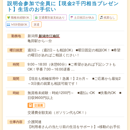
説明会参加で全員に【現金2千円相当プレゼン
ト】生活のお手伝い
職種未経験OK
交通費別途支給あり
土日祝日が休み
残業なし
WEB登録OK
派遣
新潟県
新潟市江南区
勤務地
亀田駅から---分
週3日～（週2日～も相談OK） ■曜日固定の相談OK！ ■希望
曜日頻度
の曜日があればご相談ください！
9:00～18:00（休憩60分）■ご希望があれば下記シフトも
時間
OK！早番 7:00～16:00遅番 …
【現在も積極採用中！急募！】2カ月～ ■ご応募から最短2
期間
～3日後の就業も相談可能です！
無資格未経験：時給1200円～ ■週払いOK ■扶養内OK ■
時給
日収9600円以上
交通費
交通費全額支給（ガソリン代もOK！）
介護関連
仕事内容
【利用者さんの当たり前の生活をサポート】○移動のお手伝