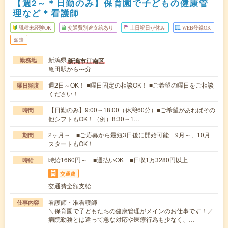
【週2～＊日勤のみ】保育園で子どもの健康管
理など＊看護師
職種未経験OK
交通費別途支給あり
土日祝日が休み
WEB登録OK
派遣
新潟県
新潟市江南区
勤務地
亀田駅から---分
週2日～OK！ ■曜日固定の相談OK！ ■ご希望の曜日をご相談
曜日頻度
ください！
【日勤のみ】9:00～18:00（休憩60分）■ご希望があればその
時間
他シフトもOK！（例）8:30～1…
2ヶ月～ ■ご応募から最短3日後に開始可能 9月～、10月
期間
スタートもOK！
時給1660円～ ■週払いOK ■日収1万3280円以上
時給
交通費
交通費全額支給
看護師・准看護師
仕事内容
＼保育園で子どもたちの健康管理がメインのお仕事です！／
病院勤務とは違って急な対応や医療行為も少なく、…