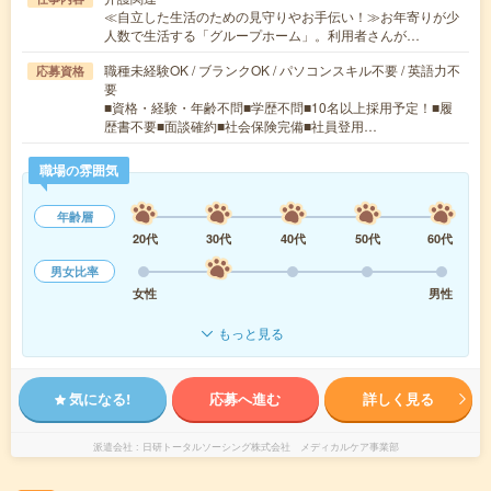
≪自立した生活のための見守りやお手伝い！≫お年寄りが少
人数で生活する「グループホーム」。利用者さんが…
職種未経験OK / ブランクOK / パソコンスキル不要 / 英語力不
応募資格
要
■資格・経験・年齢不問■学歴不問■10名以上採用予定！■履
歴書不要■面談確約■社会保険完備■社員登用…
職場の雰囲気
年齢層
20代
30代
40代
50代
60代
男女比率
女性
男性
もっと見る
気になる!
応募へ進む
詳しく見る
派遣会社
日研トータルソーシング株式会社 メディカルケア事業部