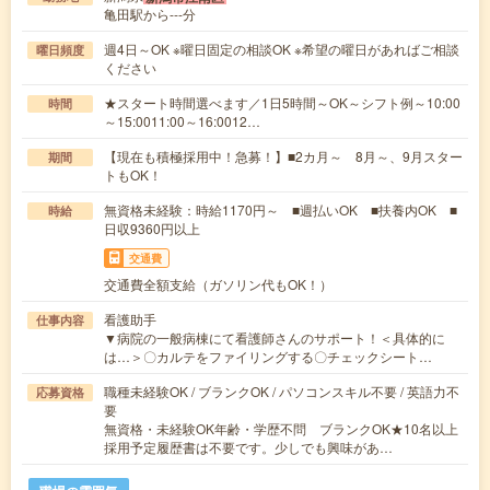
亀田駅から---分
週4日～OK ※曜日固定の相談OK ※希望の曜日があればご相談
曜日頻度
ください
★スタート時間選べます／1日5時間～OK～シフト例～10:00
時間
～15:0011:00～16:0012…
【現在も積極採用中！急募！】■2カ月～ 8月～、9月スター
期間
トもOK！
無資格未経験：時給1170円～ ■週払いOK ■扶養内OK ■
時給
日収9360円以上
交通費
交通費全額支給（ガソリン代もOK！）
看護助手
仕事内容
▼病院の一般病棟にて看護師さんのサポート！＜具体的に
は…＞〇カルテをファイリングする〇チェックシート…
職種未経験OK / ブランクOK / パソコンスキル不要 / 英語力不
応募資格
要
無資格・未経験OK年齢・学歴不問 ブランクOK★10名以上
採用予定履歴書は不要です。少しでも興味があ…