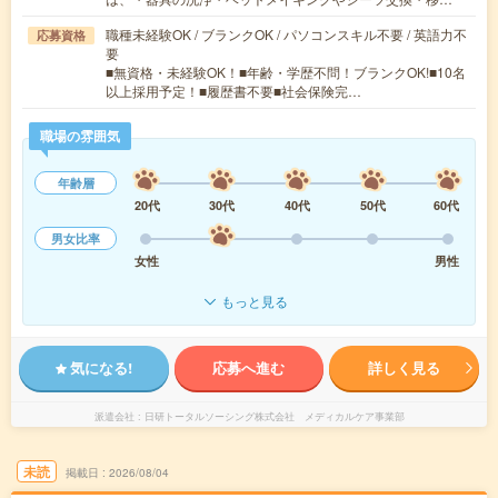
職種未経験OK / ブランクOK / パソコンスキル不要 / 英語力不
応募資格
要
■無資格・未経験OK！■年齢・学歴不問！ブランクOK!■10名
以上採用予定！■履歴書不要■社会保険完…
職場の雰囲気
年齢層
20代
30代
40代
50代
60代
男女比率
女性
男性
もっと見る
気になる!
応募へ進む
詳しく見る
派遣会社
日研トータルソーシング株式会社 メディカルケア事業部
未読
掲載日
2026/08/04