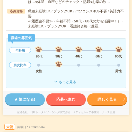
は…○体温、血圧などのチェック・記録○お薬の飲…
職種未経験OK / ブランクOK / パソコンスキル不要 / 英語力不
応募資格
要
≪履歴書不要≫・年齢不問（50代・60代の方も活躍中！）・
未経験OK・ブランクOK・看護師資格（准看…
職場の雰囲気
年齢層
20代
30代
40代
50代
60代
男女比率
女性
男性
もっと見る
気になる!
応募へ進む
詳しく見る
派遣会社
日研トータルソーシング株式会社 メディカルケア事業部 ナース派遣
未読
掲載日
2026/08/04