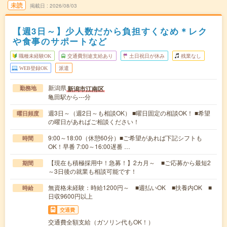
未読
掲載日
2026/08/03
【週3日～】少人数だから負担すくなめ＊レク
や食事のサポートなど
職種未経験OK
交通費別途支給あり
土日祝日が休み
残業なし
WEB登録OK
派遣
新潟県
新潟市江南区
勤務地
亀田駅から---分
週3日～（週2日～も相談OK） ■曜日固定の相談OK！ ■希望
曜日頻度
の曜日があればご相談ください！
9:00～18:00（休憩60分）■ご希望があれば下記シフトも
時間
OK！早番 7:00～16:00遅番 …
【現在も積極採用中！急募！】2カ月～ ■ご応募から最短2
期間
～3日後の就業も相談可能です！
無資格未経験：時給1200円～ ■週払いOK ■扶養内OK ■
時給
日収9600円以上
交通費
交通費全額支給（ガソリン代もOK！）