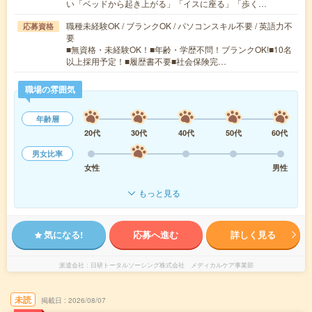
い「ベッドから起き上がる」「イスに座る」「歩く…
職種未経験OK / ブランクOK / パソコンスキル不要 / 英語力不
応募資格
要
■無資格・未経験OK！■年齢・学歴不問！ブランクOK!■10名
以上採用予定！■履歴書不要■社会保険完…
職場の雰囲気
年齢層
20代
30代
40代
50代
60代
男女比率
女性
男性
もっと見る
気になる!
応募へ進む
詳しく見る
派遣会社
日研トータルソーシング株式会社 メディカルケア事業部
未読
掲載日
2026/08/07