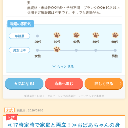
要
無資格・未経験OK年齢・学歴不問 ブランクOK★10名以上
採用予定履歴書は不要です。少しでも興味があ…
職場の雰囲気
年齢層
20代
30代
40代
50代
60代
男女比率
女性
男性
もっと見る
気になる!
応募へ進む
詳しく見る
派遣会社
日研トータルソーシング株式会社 メディカルケア事業部
未読
掲載日
2026/08/06
NEW
≪17時定時で家庭と両立！≫おばあちゃんの身