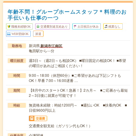
年齢不問！グループホームスタッフ＊料理のお
手伝いも仕事の一つ
職種未経験OK
交通費別途支給あり
土日祝日が休み
残業なし
WEB登録OK
派遣
新潟県
新潟市江南区
勤務地
亀田駅から---分
週3日～（週2日～も相談OK） ■曜日固定の相談OK！ ■希望
曜日頻度
の曜日があればご相談ください！
9:00～18:00（休憩60分）■ご希望があれば下記シフトも
時間
OK！早番 7:00～16:00遅番 …
【8月中のスタートOK！急募！】2カ月～ ■ご応募から最短
期間
2～3日後に就業が可能です！
無資格未経験：時給1200円～ ■週払いOK ■扶養内OK ■
時給
日収9600円以上
交通費
交通費全額支給（ガソリン代もOK！）
介護関連
仕事内容