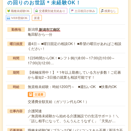
の回りのお世話＊未経験OK！
職種未経験OK
交通費別途支給あり
土日祝日が休み
残業なし
WEB登録OK
派遣
新潟県
新潟市江南区
勤務地
亀田駅から---分
週4日～ ■曜日固定の相談OK！ ■希望の曜日があればご相談
曜日頻度
ください！
1日5時間からOK！■シフト例(1)8:00～17:00(2)10:00～
時間
17:00(3)12:00…
【積極採用中！】＊1年以上勤務している方が多数！ご応募
期間
から最短2～3日後の就業も相談可能です！
無資格未経験：時給1200円～ ■週払いOK ■扶養内OK
時給
交通費
交通費全額支給（ガソリン代もOK！）
介護関連
仕事内容
／無資格未経験から始める介護施設での生活サポート！＼
「話し相手になって、うんうんとうなずく」「天気が…
職種未経験OK / ブランクOK / パソコンスキル不要 / 英語力不
応募資格