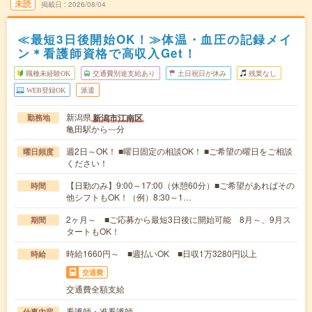
未読
掲載日
2026/08/04
≪最短3日後開始OK！≫体温・血圧の記録メイ
ン＊看護師資格で高収入Get！
職種未経験OK
交通費別途支給あり
土日祝日が休み
残業なし
WEB登録OK
派遣
新潟県
新潟市江南区
勤務地
亀田駅から---分
週2日～OK！ ■曜日固定の相談OK！ ■ご希望の曜日をご相談
曜日頻度
ください！
【日勤のみ】9:00～17:00（休憩60分）■ご希望があればその
時間
他シフトもOK！（例）8:30～1…
2ヶ月～ ■ご応募から最短3日後に開始可能 8月～、9月ス
期間
タートもOK！
時給1660円～ ■週払いOK ■日収1万3280円以上
時給
交通費
交通費全額支給
看護師・准看護師
仕事内容