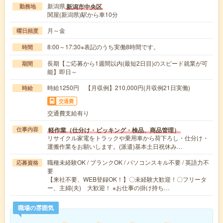
新潟県
新潟市中央区
勤務地
関屋(新潟県)駅から車10分
月～金
曜日頻度
8:00～17:30※表記のうち実働8時間です。
時間
長期【ご応募から1週間以内(最短2日目)のスピード就業が可
期間
能】即日～
時給1250円 【月収例】210,000円(月収例21日実働)
時給
交通費
交通費支給有り
軽作業（仕分け・ピッキング・検品、商品管理）
仕事内容
リサイクル家電をトラックや乗用車から荷下ろし・仕分け・
運搬作業をお願いします。(派遣)基本土日祝休み…
職種未経験OK / ブランクOK / パソコンスキル不要 / 英語力不
応募資格
要
【来社不要、WEB登録OK！】〇未経験大歓迎！〇フリータ
ー、主婦(夫) 大歓迎！ ※お仕事の掛け持ち…
職場の雰囲気