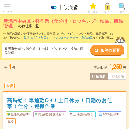
メニュー
気になる!
ログイン
検索
新潟市中央区
×
軽作業（仕分け・ピッキング・検品、商品
管理）
のお仕事一覧
中央区の派遣のお仕事情報です。軽作業（仕分け・ピッキング・検品、商品管理）の
お仕事の他に、
製造（組立・加工）
、
マシンオペレーター
、
食品加工
などを取り揃え
ています。さらに、
短期
・
単発
などの期間や、
職種未経験OK
などのこだわり条件で絞
り込んでいただけます。職種辞典：
軽作業（仕分け・ピッキング・検品、商品管理）
新潟市中央区 / 軽作業（仕分け・ピッキング・検品、商
条件の変更
のお仕事とは？とは？
品管理）
1
1,250
全
件
平均時給:
円
時給順
新着順
未読
高時給！車通勤OK！土日休み！日勤のお仕
事！仕分・運搬作業
職種未経験OK
交通費別途支給あり
土日祝日が休み
WEB登録OK
派遣