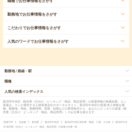
職種
でお仕事情報をさがす
勤務地
でお仕事情報をさがす
こだわり
でお仕事情報をさがす
人気のワード
でお仕事情報をさがす
勤務地 / 路線・駅
職種
人気の検索インデックス
新潟市中央区 - 軽作業（仕分け・ピッキング・検品、商品管理）の派遣情報の検索結果。エン
派遣は、エンが運営する人材派遣会社のポータルサイト。新潟市中央区の派遣/求人情報を職
種、勤務地、時給、勤務時間、長期・短期などの希望条件から、あなたにピッタリの派遣（軽
作業（仕分け・ピッキング・検品、商品管理））のお仕事を探せます。
派遣TOP
北信越
新潟県
新潟市中央区
新潟市中央区 軽作業・物流・工場・その他
新潟市中央
区 軽作業（仕分け・ピッキング・検品、商品管理）の派遣の仕事一覧