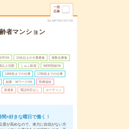
一括
応募
No.MPT967457-09
高齢者マンション
新卒OK
10名以上の大量募集
複数名募集
0歳以上活躍
しゅふ歓迎
WEB登録OK
16時前までの仕事
17時前までの仕事
副業・WワークOK
医療福祉
派遣多
電話対応なし
ルーティン
時間×好きな曜日で働く！
立度が高めなので、体力に自信がない方