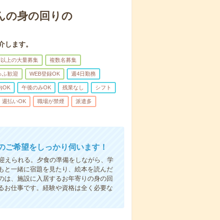
んの身の回りの
介します。
名以上の大量募集
複数名募集
ゅふ歓迎
WEB登録OK
週4日勤務
内OK
午後のみOK
残業なし
シフト
週払いOK
職場が禁煙
派遣多
のご希望をしっかり伺います！
で迎えられる。夕食の準備をしながら、学
もと一緒に宿題を見たり、絵本を読んだ
のは、施設に入居するお年寄りの身の回
るお仕事です。経験や資格は全く必要な