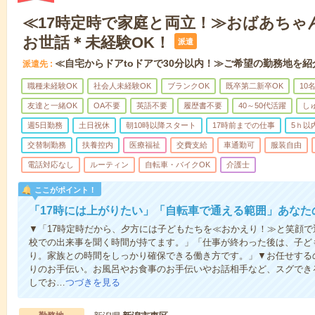
≪17時定時で家庭と両立！≫おばあちゃ
お世話＊未経験OK！
派遣
≪自宅からドアtoドアで30分以内！≫ご希望の勤務地を紹
派遣先
職種未経験OK
社会人未経験OK
ブランクOK
既卒第二新卒OK
10
友達と一緒OK
OA不要
英語不要
履歴書不要
40～50代活躍
し
週5日勤務
土日祝休
朝10時以降スタート
17時前までの仕事
5ｈ以
交替制勤務
扶養控内
医療福祉
交費支給
車通勤可
服装自由
電話対応なし
ルーティン
自転車・バイクOK
介護士
ここがポイント！
「17時には上がりたい」「自転車で通える範囲」あなた
▼「17時定時だから、夕方には子どもたちを≪おかえり！≫と笑顔
校での出来事を聞く時間が持てます。」「仕事が終わった後は、子ど
り。家族との時間をしっかり確保できる働き方です。」▼お任せする
りのお手伝い。お風呂やお食事のお手伝いやお話相手など、スグでき
しでお…
つづきを見る