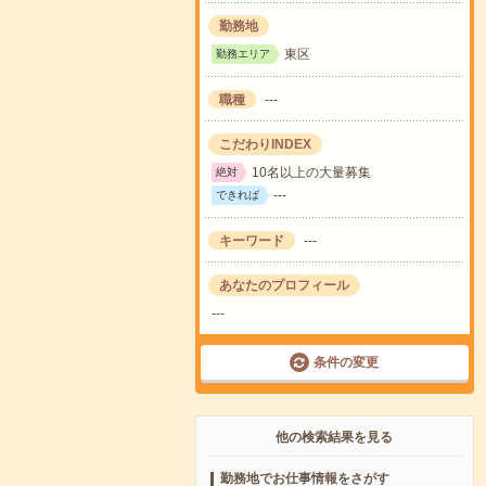
勤務地
東区
勤務エリア
職種
---
こだわりINDEX
10名以上の大量募集
絶対
---
できれば
キーワード
---
あなたのプロフィール
---
条件の変更
他の検索結果を見る
勤務地でお仕事情報をさがす