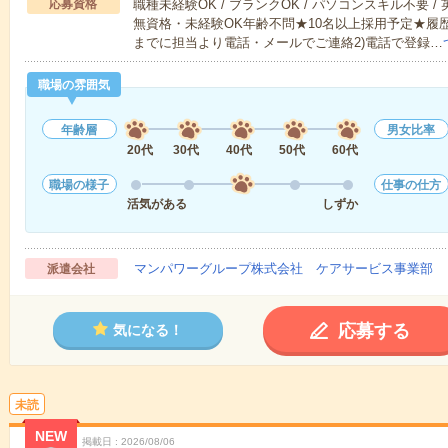
応募資格
職種未経験OK / ブランクOK / パソコンスキル不要 /
無資格・未経験OK年齢不問★10名以上採用予定★履
までに担当より電話・メールでご連絡2)電話で登録…
職場の雰囲気
年齢層
男女比率
20代
30代
40代
50代
60代
職場の様子
仕事の仕方
活気がある
しずか
マンパワーグループ株式会社 ケアサービス事業部 
派遣会社
応募する
気になる！
未読
NEW
掲載日
2026/08/06