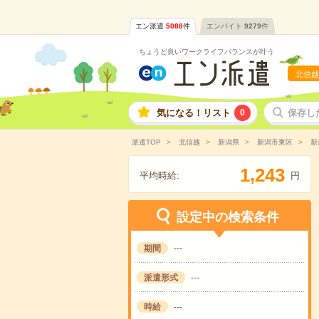
エン派遣
5088
件
エンバイト
9279
件
ちょうど良いワークライフバランスが叶う
北信越
気になる！リスト
0
保存し
派遣TOP
北信越
新潟県
新潟市東区
新
,
1
2
4
3
平均時給:
円
設定中の検索条件
期間
---
派遣形式
---
時給
---