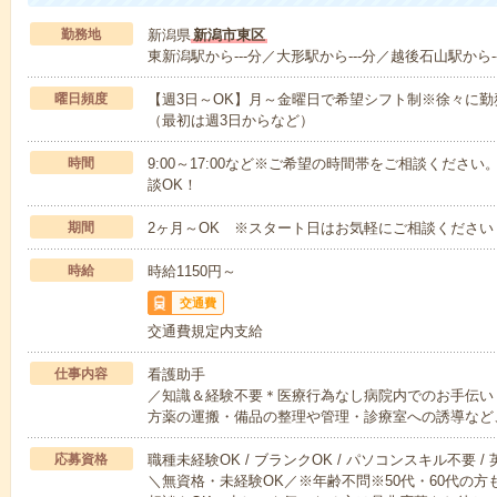
勤務地
新潟県
新潟市東区
東新潟駅から---分／大形駅から---分／越後石山駅から--
曜日頻度
【週3日～OK】月～金曜日で希望シフト制※徐々に
（最初は週3日からなど）
時間
9:00～17:00など※ご希望の時間帯をご相談くだ
談OK！
期間
2ヶ月～OK ※スタート日はお気軽にご相談ください
時給
時給1150円～
交通費
交通費規定内支給
仕事内容
看護助手
／知識＆経験不要＊医療行為なし病院内でのお手伝い
方薬の運搬・備品の整理や管理・診療室への誘導など
応募資格
職種未経験OK / ブランクOK / パソコンスキル不要 /
＼無資格・未経験OK／※年齢不問※50代・60代の