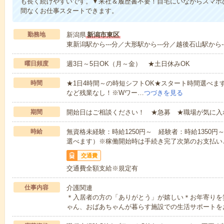
も長く続けやすいです。▼来社＆履歴書不要！自宅にいながらスマホ
間なくお仕事スタートできます。
勤務地
新潟県
新潟市東区
東新潟駅から---分／大形駅から---分／越後石山駅から--
曜日頻度
週3日～5日OK（月～金） ★土日休みOK
時間
★1日4時間～の時短シフトOK★スタート時間選べます！7:00～1
など残業なし！※Wワー…
つづきを見る
期間
開始日はご相談ください！ ★急募 ★職場が気に入
時給
無資格未経験：時給1250円～ 経験者：時給1350
選べます）※稼働開始時は手続き完了次第のお支払い
交通費
交通費全額支給※規定有
仕事内容
介護関連
＊入居者の方の「ありがとう」が嬉しい＊お年寄りを
ゃん、おばあちゃんが暮らす施設での生活サポートを