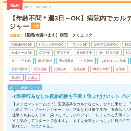
NEW
掲載日
2026/08/06
【年齢不問＊週3日～OK】病院内でカル
ジャー
派遣
【勤務地選べます】病院・クリニック
派遣先
職種未経験OK
社会人未経験OK
ブランクOK
既卒第二新卒OK
10
友達と一緒OK
OA不要
英語不要
履歴書不要
40～50代活躍
6
週2～3日勤務
週4日勤務
週5日勤務
土日祝休
17時前までの仕事
交替制勤務
医療福祉
交費支給
服装自由
職場が禁煙
派遣多
看護師
介護士
ここがポイント！
≪医療行為なし≫資格経験も不要！運ぶだけのシンプル
【メッセンジャーとは？】医療器具やカルテなどを、台車に乗せて、
へ運んでいくメッセンジャー。シンプルなお仕事ですが、看護師さん
仕事でもあるんです！周りにはしっかりフォローしてくれる先輩メッ
方も安心してスタートできますよ。まずは先輩といっしょに科の位置
慣れてい…
つづきを見る