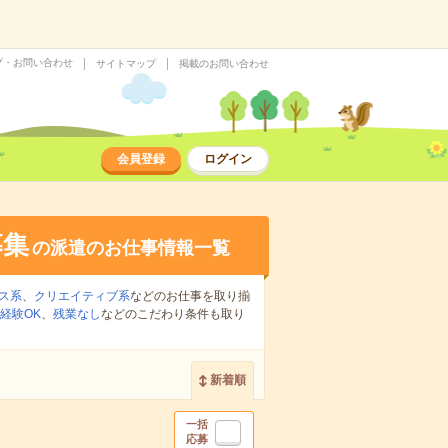
プ・お問い合わせ
サイトマップ
掲載のお問い合わせ
会員登録
ログイン
募集
の派遣のお仕事情報一覧
ス系
、
クリエイティブ系
などのお仕事を取り揃
経験OK
、
残業なし
などのこだわり条件も取り
新着順
一括
応募