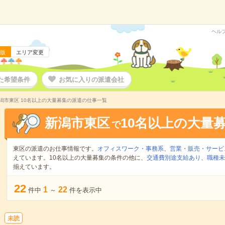
ヘル
版
エリア変更
た希望条件
お気に入りの派遣会社
潟市東区 10名以上の大量募集の派遣の仕事一覧
新潟市東区
10名以上の大量
で
東区の派遣のお仕事情報です。
オフィスワーク・事務系
、
営業・販売・サービ
えています。10名以上の大量募集の条件の他に、
交通費別途支給あり
、
職種未
揃えています。
22
1
22
件中
～
件を表示中
未読