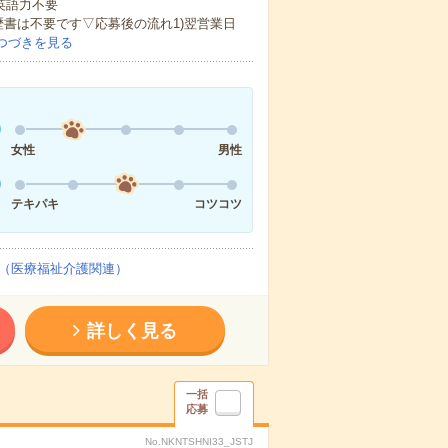
 英語力不要
歴書は不要です▽応募後の流れ1)翌営業日
つづきを見る
女性
男性
テキパキ
コツコツ
（医療福祉介護関連）
詳しく見る
一括
応募
No.NKNTSHNI33_JSTJ