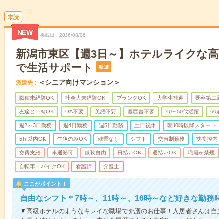
未読
NEW
掲載日
2026/08/06
新潟市東区【週3日～】ホテルライクな
で生活サポート
派遣
＜シニア向けマンション＞
派遣先
職種未経験OK
社会人未経験OK
ブランクOK
大学生歓迎
既卒第二
友達と一緒OK
OA不要
英語不要
履歴書不要
40～50代活躍
6
週2～3日勤務
週4日勤務
週5日勤務
土日祝休
朝10時以降スタート
5ｈ以内OK
午後のみOK
残業なし
シフト
交替制勤務
扶養控内
交費支給
車通勤可
服装自由
日払いOK
週払いOK
職場が禁煙
自転車・バイクOK
看護師
介護士
ここがポイント！
自由なシフト＊7時～、11時～、16時～など好きな勤務
▼高級ホテルのようなキレイな職場で介護のお仕事！入居者さんは自