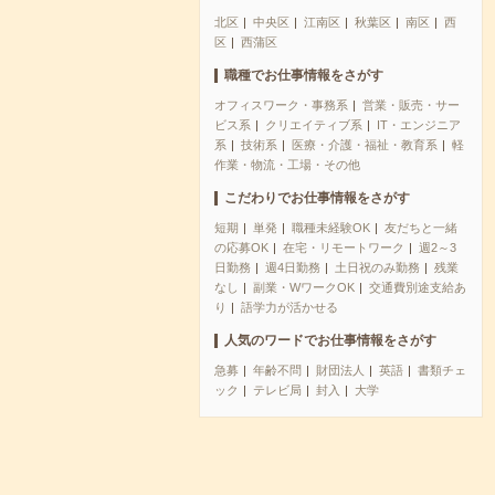
北区
中央区
江南区
秋葉区
南区
西
区
西蒲区
職種でお仕事情報をさがす
オフィスワーク・事務系
営業・販売・サー
ビス系
クリエイティブ系
IT・エンジニア
系
技術系
医療・介護・福祉・教育系
軽
作業・物流・工場・その他
こだわりでお仕事情報をさがす
短期
単発
職種未経験OK
友だちと一緒
の応募OK
在宅・リモートワーク
週2～3
日勤務
週4日勤務
土日祝のみ勤務
残業
なし
副業・WワークOK
交通費別途支給あ
り
語学力が活かせる
人気のワードでお仕事情報をさがす
急募
年齢不問
財団法人
英語
書類チェ
ック
テレビ局
封入
大学