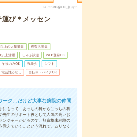
No.SSMH看KJ4_新潟05
テ運び＊メッセン
名以上の大量募集
複数名募集
0歳以上活躍
しゅふ歓迎
WEB登録OK
午後のみOK
残業少
シフト
電話対応なし
自転車・バイクOK
ワーク…だけど大事な病院の仲間
手にもって…あっちの科からこっちの科
や先生のサポート役として人気の高いお
センジャーがいるので、無資格未経験の
を覚えていく…という流れで、ムリなく