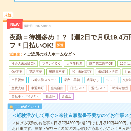
未読
NEW
掲載日
2026/08/09
夜勤＝待機多め！？【週2日で月収19.4
フ＊日払いOK!
派遣
＜ご近所の老人ホームなど＞
派遣先
社会人未経験OK
ブランクOK
大学生歓迎
既卒第二新卒OK
10名
OA不要
英語不要
履歴書不要
40～50代活躍
60歳以上活躍
しゅ
土日祝休
17時以降スタート
深夜・早朝
残業なし
シフト
交替
交費支給
車通勤可
服装自由
日払いOK
週払いOK
職場が禁煙
自転車・バイクOK
看護師
介護士
ここがポイント！
＜経験活かして稼ぐ＞来社＆履歴書不要なのでお仕事ス
＜稼げる夜勤のお仕事＞日収2万4300円×週2日でも月収19万4400
お仕事です。副業・Wワーク希望の方はぜひご応募ください！▼入居