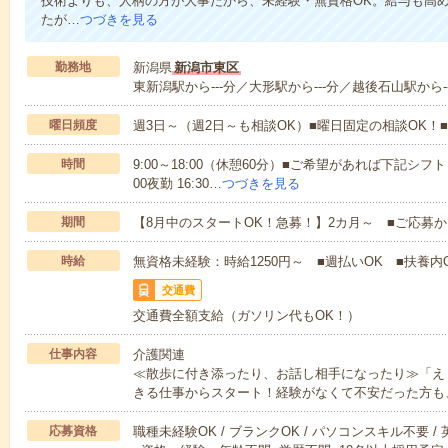
技術よりも、人柄の方が大事だから、未経験・無資格OK。給与も高
たが…
つづきを見る
勤務地
新潟県
新潟市東区
東新潟駅から---分／大形駅から---分／越後石山駅から--
曜日頻度
週3日～（週2日～も相談OK）■曜日固定の相談OK
時間
9:00～18:00（休憩60分）■ご希望があれば下記シフトもOK
00夜勤 16:30…
つづきを見る
期間
【8月中のスタートOK！急募！】2カ月～ ■ご応募
時給
無資格未経験：時給1250円～ ■週払いOK ■扶養内
交通費
交通費全額支給（ガソリン代もOK！）
仕事内容
介護関連
≪散歩に付き添ったり、お話し相手になったり≫「え
きる仕事からスタート！経験がなくて不安だった方も
応募資格
職種未経験OK / ブランクOK / パソコンスキル不要 /