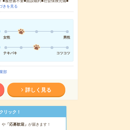
！■履歴書不要■面談確約■社会保険完備■
づきを見る
女性
男性
テキパキ
コツコツ
業部
詳しく見る
クリック！
」
や
「応募歓迎」
が届きます！