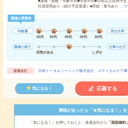
■資格・経験・年齢不問■学歴不問■10名以上採用予定
社員登用あり（紹介予定派遣）■昇給・賞与あり …
つ
職場の雰囲気
年齢層
男女比率
20代
30代
40代
50代
60代
職場の様子
仕事の仕方
活気がある
しずか
日研トータルソーシング株式会社 メディカルケア事
派遣会社
応募する
気になる！
興味があったら「★気になる！」を
「気になる！」を押しておくと、派遣会社から
「面談確約