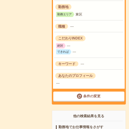
勤務地
東区
勤務エリア
職種
---
こだわりINDEX
---
絶対
---
できれば
キーワード
---
あなたのプロフィール
---
条件の変更
他の検索結果を見る
勤務地でお仕事情報をさがす