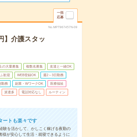
一括
応募
No.MPT967457N-09
万円】介護スタッ
以上の大量募集
複数名募集
友達と一緒OK
ふ歓迎
WEB登録OK
週2～3日勤務
制勤務
副業・WワークOK
医療福祉
派遣多
電話対応なし
ルーティン
タートも楽々です
円。経験を活かして、かしこく稼げる夜勤の
者様が安心して生活・就寝できるように