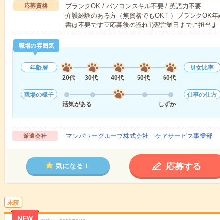
応募資格
ブランクOK / パソコンスキル不要 / 英語力不要
介護経験のある方（無資格でもOK！）ブランクOK年
書は不要です▽応募後の流れ1)翌営業日までに担当よ
職場の雰囲気
年齢層
男女比率
20代
30代
40代
50代
60代
職場の様子
仕事の仕方
活気がある
しずか
マンパワーグループ株式会社 ケアサービス事業部 
派遣会社
応募する
気になる！
未読
NEW