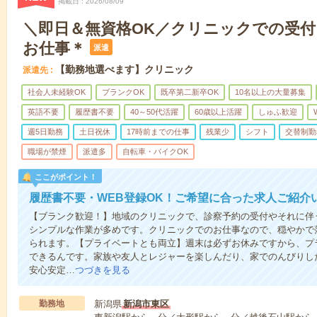
掲載日
2026/08/09
＼即日＆無資格OK／クリニックでの受
お仕事＊
派遣
【勤務地選べます】クリニック
派遣先
社会人未経験OK
ブランクOK
既卒第二新卒OK
10名以上の大量募集
英語不要
履歴書不要
40～50代活躍
60歳以上活躍
しゅふ歓迎
週5日勤務
土日祝休
17時前までの仕事
残業少
シフト
交替制勤
職場が禁煙
派遣多
自転車・バイクOK
ここがポイント！
履歴書不要・WEB登録OK！ご希望に合った求人ご紹介
【ブランク歓迎！】地域のクリニックで、診察予約の受付やそれに伴
シンプルな作業が多めです。クリニックでのお仕事なので、穏やかで
られます。【プライベートとも両立】週末は必ずお休みですから、プ
できるんです。家族や友人とレジャーを楽しんだり、家でのんびりし
安心安定…
つづきを見る
勤務地
新潟県
新潟市東区