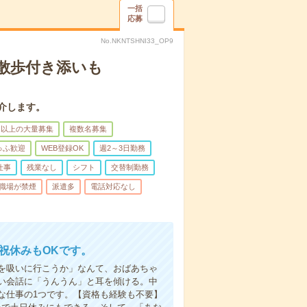
一括
応募
No.NKNTSHNI33_OP9
散歩付き添いも
介します。
名以上の大量募集
複数名募集
ゅふ歓迎
WEB登録OK
週2～3日勤務
仕事
残業なし
シフト
交替制勤務
職場が禁煙
派遣多
電話対応なし
日祝休みもOKです。
を吸いに行こうか」なんて、おばあちゃ
い会話に「うんうん」と耳を傾ける。中
な仕事の1つです。【資格も経験も不要】