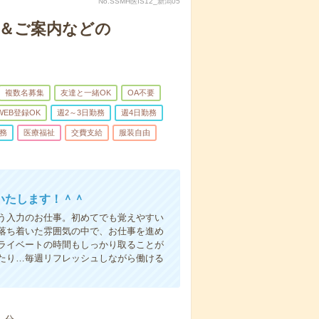
No.SSMH医IS12_新潟05
付＆ご案内などの
複数名募集
友達と一緒OK
OA不要
WEB登録OK
週2～3日勤務
週4日勤務
務
医療福祉
交費支給
服装自由
いたします！＾＾
う入力のお仕事。初めてでも覚えやすい
落ち着いた雰囲気の中で、お仕事を進め
ライベートの時間もしっかり取ることが
たり…毎週リフレッシュしながら働ける