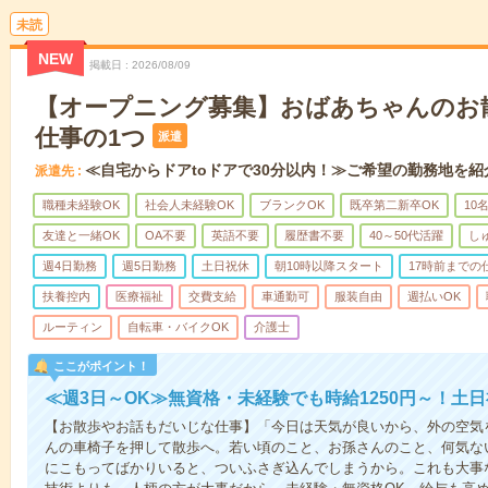
未読
NEW
掲載日
2026/08/09
【オープニング募集】おばあちゃんのお
仕事の1つ
派遣
≪自宅からドアtoドアで30分以内！≫ご希望の勤務地を紹
派遣先
職種未経験OK
社会人未経験OK
ブランクOK
既卒第二新卒OK
10
友達と一緒OK
OA不要
英語不要
履歴書不要
40～50代活躍
し
週4日勤務
週5日勤務
土日祝休
朝10時以降スタート
17時前までの
扶養控内
医療福祉
交費支給
車通勤可
服装自由
週払いOK
ルーティン
自転車・バイクOK
介護士
ここがポイント！
≪週3日～OK≫無資格・未経験でも時給1250円～！土
【お散歩やお話もだいじな仕事】「今日は天気が良いから、外の空気
んの車椅子を押して散歩へ。若い頃のこと、お孫さんのこと、何気な
にこもってばかりいると、ついふさぎ込んでしまうから。これも大事