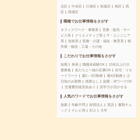
北区
中央区
江南区
秋葉区
南区
西
区
西蒲区
職種でお仕事情報をさがす
オフィスワーク・事務系
営業・販売・サー
ビス系
クリエイティブ系
IT・エンジニア
系
技術系
医療・介護・福祉・教育系
軽
作業・物流・工場・その他
こだわりでお仕事情報をさがす
短期
単発
職種未経験OK
10名以上の大
量募集
友だちと一緒の応募OK
在宅・リモ
ートワーク
週2～3日勤務
週4日勤務
土
日祝のみ勤務
残業なし
副業・WワークOK
交通費別途支給あり
語学力が活かせる
人気のワードでお仕事情報をさがす
急募
年齢不問
財団法人
英語
書類チェ
ック
テレビ局
封入
大学