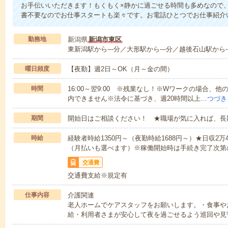
お手伝いいただきます！もくもく×静かに過ごせる時間も多めなので
書不要なのでお仕事スタートも楽々です。お電話ひとつでお仕事紹介
勤務地
新潟県
新潟市東区
東新潟駅から---分／大形駅から---分／越後石山駅から--
曜日頻度
【夜勤】週2日～OK（月～金の間）
時間
16:00～翌9:00 ※残業なし！※Wワークの場合、
内できません※法令に基づき、週20時間以上…
つづき
期間
開始日はご相談ください！ ★職場が気に入れば、長
時給
経験者時給1350円～（夜勤時給1688円～）★日収2
（月払いも選べます）※稼働開始時は手続き完了次第
交通費
交通費支給※規定有
仕事内容
介護関連
老人ホームでケアスタッフをお願いします。・食事や
給・利用者さまが安心して夜を過ごせるよう巡回や見