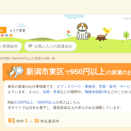
ヘル
版
エリア変更
た希望条件
お気に入りの派遣会社
潟市東区 時給950円以上の派遣の仕事一覧
新潟市東区
950円以上
で
の派遣の
東区の派遣のお仕事情報です。
オフィスワーク・事務系
、
営業・販売・サービ
えています。さらに、
短期
・
単発
などの期間や、
職種未経験OK
などのこだわ
時給
1100円以上
・
1800円以上
の求人はこちら
当サイトでは法令を遵守し、最低賃金以上の求人のみを掲載しています。
61
1
30
件中
～
件を表示中