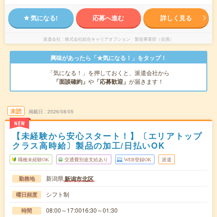
気になる!
応募へ進む
詳しく見る
派遣会社
株式会社綜合キャリアオプション 製造事業部（全国）
興味があったら「★気になる！」をタップ！
「気になる！」を押しておくと、派遣会社から
「面談確約」
や
「応募歓迎」
が届きます！
未読
掲載日
2026/08/05
NEW
【未経験から安心スタート！】〔エリアトップ
クラス高時給〕製品の加工/日払いOK
職種未経験OK
交通費別途支給あり
WEB登録OK
派遣
新潟県
新潟市北区
勤務地
シフト制
曜日頻度
08:00～17:0016:30～01:30
時間