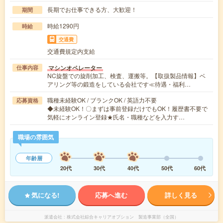
長期でお仕事できる方、大歓迎！
期間
時給1290円
時給
交通費
交通費規定内支給
マシンオペレーター
仕事内容
NC旋盤での旋削加工、検査、運搬等。【取扱製品情報】ベ
アリング等の鍛造をしている会社です≪待遇・福利…
職種未経験OK / ブランクOK / 英語力不要
応募資格
◆未経験OK！〇まずは事前登録だけでもOK！履歴書不要で
気軽にオンライン登録★氏名・職種などを入力す…
職場の雰囲気
年齢層
20代
30代
40代
50代
60代
気になる!
応募へ進む
詳しく見る
派遣会社
株式会社綜合キャリアオプション 製造事業部（全国）