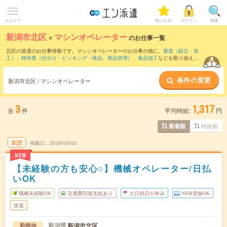
メニュー
気になる!
ログイン
検索
新潟市北区
×
マシンオペレーター
のお仕事一覧
北区の派遣のお仕事情報です。マシンオペレーターのお仕事の他に、
製造（組立・加
工）
、
軽作業（仕分け・ピッキング・検品、商品管理）
、
食品加工
などを取り揃えて
います。さらに、
短期
・
単発
などの期間や、
職種未経験OK
などのこだわり条件で絞り
込んでいただけます。職種辞典：
マシンオペレーターのお仕事とは？とは？
条件の変更
新潟市北区 / マシンオペレーター
3
1,317
全
件
平均時給:
円
時給順
新着順
未読
掲載日
2026/08/05
NEW
【未経験の方も安心○】機械オペレーター/日払
いOK
職種未経験OK
交通費別途支給あり
土日祝日が休み
WEB登録OK
派遣
新潟県
新潟市北区
勤務地