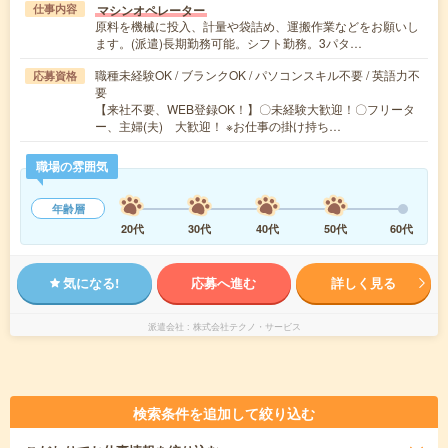
マシンオペレーター
仕事内容
原料を機械に投入、計量や袋詰め、運搬作業などをお願いし
ます。(派遣)長期勤務可能。シフト勤務。3パタ…
職種未経験OK / ブランクOK / パソコンスキル不要 / 英語力不
応募資格
要
【来社不要、WEB登録OK！】〇未経験大歓迎！〇フリータ
ー、主婦(夫) 大歓迎！ ※お仕事の掛け持ち…
職場の雰囲気
年齢層
20代
30代
40代
50代
60代
気になる!
応募へ進む
詳しく見る
派遣会社
株式会社テクノ・サービス
検索条件を追加して絞り込む