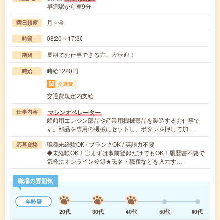
早通駅から車9分
月～金
曜日頻度
08:20～17:30
時間
長期でお仕事できる方、大歓迎！
期間
時給1220円
時給
交通費
交通費規定内支給
マシンオペレーター
仕事内容
船舶用エンジン部品や産業用機械部品を製造するお仕事で
す。部品を専用の機械にセットし、ボタンを押して加…
職種未経験OK / ブランクOK / 英語力不要
応募資格
◆未経験OK！〇まずは事前登録だけでもOK！履歴書不要で
気軽にオンライン登録★氏名・職種などを入力す…
職場の雰囲気
年齢層
20代
30代
40代
50代
60代