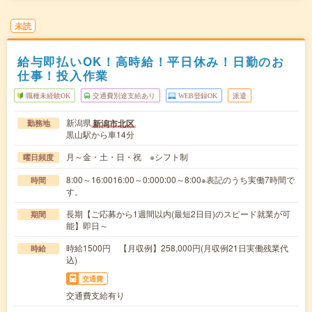
未読
給与即払いOK！高時給！平日休み！日勤のお
仕事！投入作業
職種未経験OK
交通費別途支給あり
WEB登録OK
派遣
新潟県
新潟市北区
勤務地
黒山駅から車14分
月～金・土・日・祝 ※シフト制
曜日頻度
8:00～16:0016:00～0:000:00～8:00※表記のうち実働7時間で
時間
す。
長期【ご応募から1週間以内(最短2日目)のスピード就業が可
期間
能】即日～
時給1500円 【月収例】258,000円(月収例21日実働残業代
時給
込)
交通費
交通費支給有り