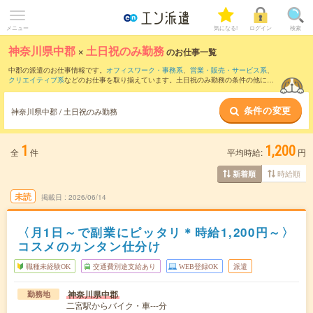
メニュー
気になる!
ログイン
検索
神奈川県中郡
×
土日祝のみ勤務
のお仕事一覧
中郡の派遣のお仕事情報です。
オフィスワーク・事務系
、
営業・販売・サービス系
、
クリエイティブ系
などのお仕事を取り揃えています。土日祝のみ勤務の条件の他に、
交通費別途支給あり
、
職種未経験OK
、
友だちと一緒の応募OK
などのこだわり条件も
取り揃えています。
条件の変更
神奈川県中郡 / 土日祝のみ勤務
1
1,200
全
件
平均時給:
円
時給順
新着順
未読
掲載日
2026/06/14
〈月1日～で副業にピッタリ＊時給1,200円～〉
コスメのカンタン仕分け
職種未経験OK
交通費別途支給あり
WEB登録OK
派遣
神奈川県中郡
勤務地
二宮駅からバイク・車---分