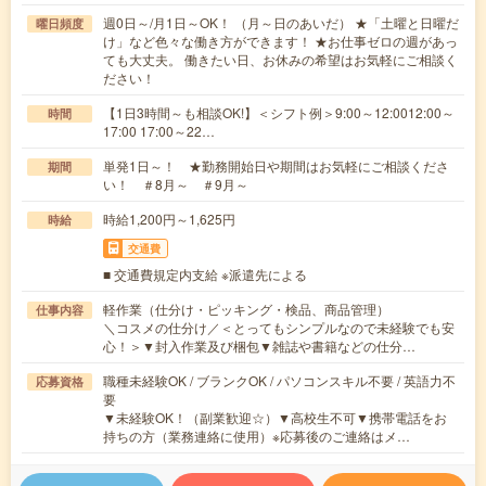
週0日～/月1日～OK！ （月～日のあいだ） ★「土曜と日曜だ
曜日頻度
け」など色々な働き方ができます！ ★お仕事ゼロの週があっ
ても大丈夫。 働きたい日、お休みの希望はお気軽にご相談く
ださい！
【1日3時間～も相談OK!】＜シフト例＞9:00～12:0012:00～
時間
17:00 17:00～22…
単発1日～！ ★勤務開始日や期間はお気軽にご相談くださ
期間
い！ ＃8月～ ＃9月～
時給1,200円～1,625円
時給
交通費
■ 交通費規定内支給 ※派遣先による
軽作業（仕分け・ピッキング・検品、商品管理）
仕事内容
＼コスメの仕分け／＜とってもシンプルなので未経験でも安
心！＞▼封入作業及び梱包▼雑誌や書籍などの仕分…
職種未経験OK / ブランクOK / パソコンスキル不要 / 英語力不
応募資格
要
▼未経験OK！（副業歓迎☆）▼高校生不可▼携帯電話をお
持ちの方（業務連絡に使用）※応募後のご連絡はメ…