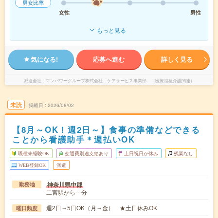
男女比率
女性
男性
もっと見る
気になる!
応募へ進む
詳しく見る
派遣会社
マンパワーグループ株式会社 ケアサービス事業部 （医療福祉介護関連）
未読
掲載日
2026/08/02
【8月～OK！週2日～】食事の準備などできる
ことから看護助手＊週払いOK
職種未経験OK
交通費別途支給あり
土日祝日が休み
残業なし
WEB登録OK
派遣
神奈川県中郡
勤務地
二宮駅から---分
週2日～5日OK（月～金） ★土日休みOK
曜日頻度