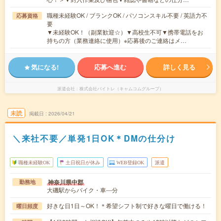
職種未経験OK / ブランクOK / パソコンスキル不要 / 英語力不
応募資格
要
▼未経験OK！（副業歓迎☆）▼高校生不可▼携帯電話をお
持ちの方（業務連絡に使用）※応募後のご連絡はメ…
気になる!
応募へ進む
詳しく見る
派遣会社
株式会社バイトレ（キャムコムグループ）
未読
掲載日
2026/04/21
＼来社不要／単発1日OK＊DMの仕分け
職種未経験OK
土日祝日が休み
WEB登録OK
派遣
神奈川県中郡
勤務地
大磯駅からバイク・車---分
好きな日1日～OK！＊希望シフト制で好きな曜日で働ける！
曜日頻度