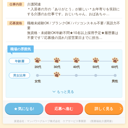
介護関連
仕事内容
＊入居者の方の「ありがとう」が嬉しい＊お年寄りを笑顔に
する介護のお仕事です。おじいちゃん、おばあちゃ…
職種未経験OK / ブランクOK / パソコンスキル不要 / 英語力不
応募資格
要
無資格・未経験OK年齢不問★10名以上採用予定★履歴書は
不要です▽応募後の流れ1)翌営業日までに担当…
職場の雰囲気
年齢層
20代
30代
40代
50代
60代
男女比率
女性
男性
もっと見る
気になる!
応募へ進む
詳しく見る
派遣会社
マンパワーグループ株式会社 ケアサービス事業部 （医療福祉介護関連）