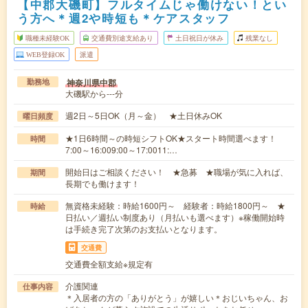
【中郡大磯町】フルタイムじゃ働けない！とい
う方へ＊週2や時短も＊ケアスタッフ
職種未経験OK
交通費別途支給あり
土日祝日が休み
残業なし
WEB登録OK
派遣
神奈川県中郡
勤務地
大磯駅から---分
週2日～5日OK（月～金） ★土日休みOK
曜日頻度
★1日6時間～の時短シフトOK★スタート時間選べます！
時間
7:00～16:009:00～17:0011:…
開始日はご相談ください！ ★急募 ★職場が気に入れば、
期間
長期でも働けます！
無資格未経験：時給1600円～ 経験者：時給1800円～ ★
時給
日払い／週払い制度あり（月払いも選べます）※稼働開始時
は手続き完了次第のお支払いとなります。
交通費
交通費全額支給※規定有
介護関連
仕事内容
＊入居者の方の「ありがとう」が嬉しい＊おじいちゃん、お