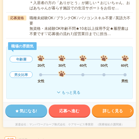
＊入居者の方の「ありがとう」が嬉しい＊おじいちゃん、お
ばあちゃんが暮らす施設での生活サポートをお任せ…
職種未経験OK / ブランクOK / パソコンスキル不要 / 英語力不
応募資格
要
無資格・未経験OK年齢不問★10名以上採用予定★履歴書は
不要です▽応募後の流れ1)翌営業日までに担当…
職場の雰囲気
年齢層
20代
30代
40代
50代
60代
男女比率
女性
男性
もっと見る
気になる!
応募へ進む
詳しく見る
派遣会社
マンパワーグループ株式会社 ケアサービス事業部 （医療福祉介護関連）