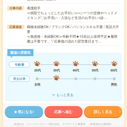
看護助手
仕事内容
≪病院でちょっとしたお手伝い≫○シーツの交換やベッドメ
イキング〇お手洗い・入浴など生活のお手伝い○診…
職種未経験OK / ブランクOK / パソコンスキル不要 / 英語力不
応募資格
要
≪無資格・未経験OK≫年齢不問★10名以上採用予定★履歴
書は不要です。▽応募後の流れ1)翌営業日まで…
職場の雰囲気
年齢層
20代
30代
40代
50代
60代
男女比率
女性
男性
もっと見る
気になる!
応募へ進む
詳しく見る
派遣会社
マンパワーグループ株式会社 ケアサービス事業部 （医療福祉介護関連）