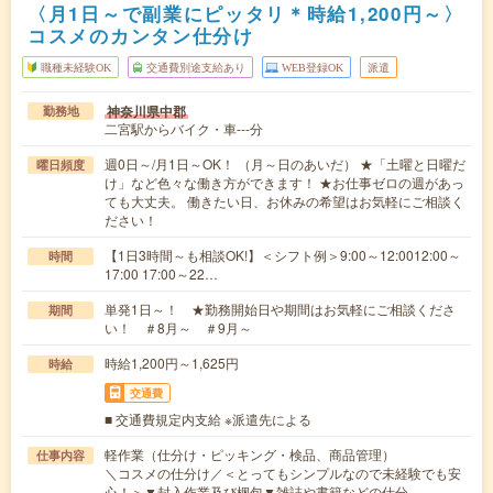
〈月1日～で副業にピッタリ＊時給1,200円～〉
コスメのカンタン仕分け
職種未経験OK
交通費別途支給あり
WEB登録OK
派遣
神奈川県中郡
勤務地
二宮駅からバイク・車---分
週0日～/月1日～OK！ （月～日のあいだ） ★「土曜と日曜だ
曜日頻度
け」など色々な働き方ができます！ ★お仕事ゼロの週があっ
ても大丈夫。 働きたい日、お休みの希望はお気軽にご相談く
ださい！
【1日3時間～も相談OK!】＜シフト例＞9:00～12:0012:00～
時間
17:00 17:00～22…
単発1日～！ ★勤務開始日や期間はお気軽にご相談くださ
期間
い！ ＃8月～ ＃9月～
時給1,200円～1,625円
時給
交通費
■ 交通費規定内支給 ※派遣先による
軽作業（仕分け・ピッキング・検品、商品管理）
仕事内容
＼コスメの仕分け／＜とってもシンプルなので未経験でも安
心！＞▼封入作業及び梱包▼雑誌や書籍などの仕分…