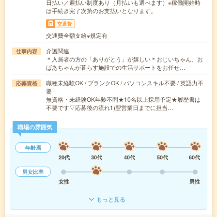
日払い／週払い制度あり（月払いも選べます）※稼働開始時
は手続き完了次第のお支払いとなります。
交通費
交通費全額支給※規定有
介護関連
仕事内容
＊入居者の方の「ありがとう」が嬉しい＊おじいちゃん、お
ばあちゃんが暮らす施設での生活サポートをお任せ…
職種未経験OK / ブランクOK / パソコンスキル不要 / 英語力不
応募資格
要
無資格・未経験OK年齢不問★10名以上採用予定★履歴書は
不要です▽応募後の流れ1)翌営業日までに担当…
職場の雰囲気
年齢層
20代
30代
40代
50代
60代
男女比率
女性
男性
もっと見る