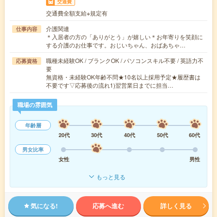
交通費
交通費全額支給※規定有
介護関連
仕事内容
＊入居者の方の「ありがとう」が嬉しい＊お年寄りを笑顔に
する介護のお仕事です。おじいちゃん、おばあちゃ…
職種未経験OK / ブランクOK / パソコンスキル不要 / 英語力不
応募資格
要
無資格・未経験OK年齢不問★10名以上採用予定★履歴書は
不要です▽応募後の流れ1)翌営業日までに担当…
職場の雰囲気
年齢層
20代
30代
40代
50代
60代
男女比率
女性
男性
もっと見る
気になる!
応募へ進む
詳しく見る