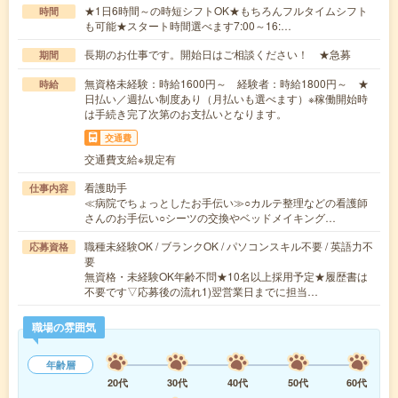
★1日6時間～の時短シフトOK★もちろんフルタイムシフト
時間
も可能★スタート時間選べます7:00～16:…
長期のお仕事です。開始日はご相談ください！ ★急募
期間
無資格未経験：時給1600円～ 経験者：時給1800円～ ★
時給
日払い／週払い制度あり（月払いも選べます）※稼働開始時
は手続き完了次第のお支払いとなります。
交通費
交通費支給※規定有
看護助手
仕事内容
≪病院でちょっとしたお手伝い≫○カルテ整理などの看護師
さんのお手伝い○シーツの交換やベッドメイキング…
職種未経験OK / ブランクOK / パソコンスキル不要 / 英語力不
応募資格
要
無資格・未経験OK年齢不問★10名以上採用予定★履歴書は
不要です▽応募後の流れ1)翌営業日までに担当…
職場の雰囲気
年齢層
20代
30代
40代
50代
60代