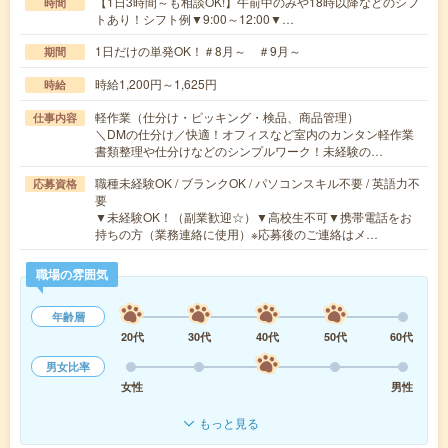
【1日3時間～も相談OK!】午前中のみや18時以降などのシフ
時間
トあり！シフト例▼9:00～12:00▼…
1日だけの単発OK！＃8月～ ＃9月～
期間
時給1,200円～1,625円
時給
軽作業（仕分け・ピッキング・検品、商品管理）
仕事内容
＼DMの仕分け／快適！オフィスなど室内のカンタン軽作業
書類整理や仕分けなどのシンプルワーク！未経験の…
職種未経験OK / ブランクOK / パソコンスキル不要 / 英語力不
応募資格
要
▼未経験OK！（副業歓迎☆）▼高校生不可▼携帯電話をお
持ちの方（業務連絡に使用）※応募後のご連絡はメ…
職場の雰囲気
年齢層
20代
30代
40代
50代
60代
男女比率
女性
男性
もっと見る