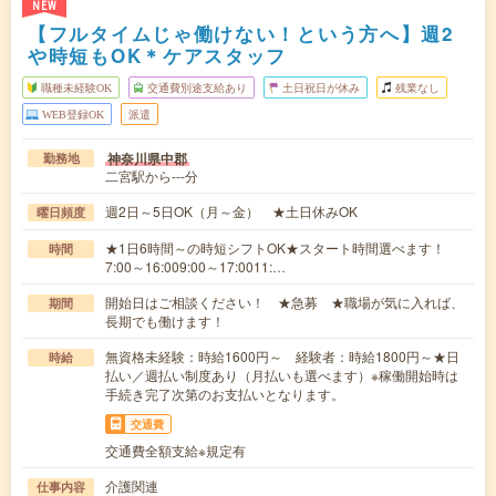
NEW
【フルタイムじゃ働けない！という方へ】週2
や時短もOK＊ケアスタッフ
職種未経験OK
交通費別途支給あり
土日祝日が休み
残業なし
WEB登録OK
派遣
神奈川県中郡
勤務地
二宮駅から---分
週2日～5日OK（月～金） ★土日休みOK
曜日頻度
★1日6時間～の時短シフトOK★スタート時間選べます！
時間
7:00～16:009:00～17:0011:…
開始日はご相談ください！ ★急募 ★職場が気に入れば、
期間
長期でも働けます！
無資格未経験：時給1600円～ 経験者：時給1800円～★日
時給
払い／週払い制度あり（月払いも選べます）※稼働開始時は
手続き完了次第のお支払いとなります。
交通費
交通費全額支給※規定有
介護関連
仕事内容