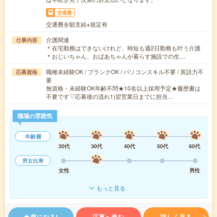
交通費
交通費全額支給※規定有
介護関連
仕事内容
＊在宅勤務はできないけれど、時短も週2日勤務も叶う介護
＊おじいちゃん、おばあちゃんが暮らす施設での生…
職種未経験OK / ブランクOK / パソコンスキル不要 / 英語力不
応募資格
要
無資格・未経験OK年齢不問★10名以上採用予定★履歴書は
不要です▽応募後の流れ1)翌営業日までに担当…
職場の雰囲気
年齢層
20代
30代
40代
50代
60代
男女比率
女性
男性
もっと見る
気になる!
応募へ進む
詳しく見る