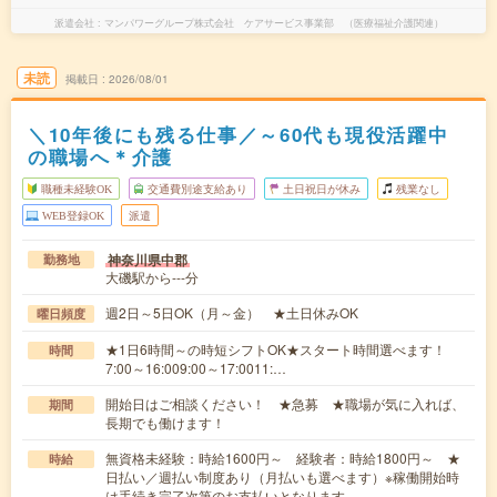
派遣会社
マンパワーグループ株式会社 ケアサービス事業部 （医療福祉介護関連）
未読
掲載日
2026/08/01
＼10年後にも残る仕事／～60代も現役活躍中
の職場へ＊介護
職種未経験OK
交通費別途支給あり
土日祝日が休み
残業なし
WEB登録OK
派遣
神奈川県中郡
勤務地
大磯駅から---分
週2日～5日OK（月～金） ★土日休みOK
曜日頻度
★1日6時間～の時短シフトOK★スタート時間選べます！
時間
7:00～16:009:00～17:0011:…
開始日はご相談ください！ ★急募 ★職場が気に入れば、
期間
長期でも働けます！
無資格未経験：時給1600円～ 経験者：時給1800円～ ★
時給
日払い／週払い制度あり（月払いも選べます）※稼働開始時
は手続き完了次第のお支払いとなります。