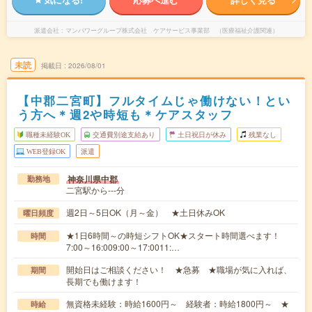
派遣会社
マンパワーグループ株式会社 ケアサービス事業部 （医療福祉介護関連）
未読
掲載日
2026/08/01
【中郡二宮町】フルタイムじゃ働けない！とい
う方へ＊週2や時短も＊ケアスタッフ
職種未経験OK
交通費別途支給あり
土日祝日が休み
残業なし
WEB登録OK
派遣
神奈川県中郡
勤務地
二宮駅から---分
週2日～5日OK（月～金） ★土日休みOK
曜日頻度
★1日6時間～の時短シフトOK★スタート時間選べます！
時間
7:00～16:009:00～17:0011:…
開始日はご相談ください！ ★急募 ★職場が気に入れば、
期間
長期でも働けます！
無資格未経験：時給1600円～ 経験者：時給1800円～ ★
時給