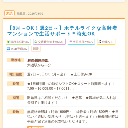
未読
掲載日
2026/08/02
【8月～OK！週2日～】ホテルライクな高齢者
マンションで生活サポート＊時短OK
職種未経験OK
交通費別途支給あり
土日祝日が休み
残業なし
WEB登録OK
派遣
神奈川県中郡
勤務地
大磯駅から---分
週2日～5日OK（月～金） ★土日休みOK
曜日頻度
★1日6時間～の時短シフトOK★スタート時間選べます！
時間
7:00～16:009:00～17:0011:…
開始日はご相談ください！ ★急募 ★職場が気に入れば、
期間
長期でも働けます！
無資格未経験：時給1600円～ 経験者：時給1800円～★日
時給
払い／週払い制度あり（月払いも選べます）※稼働開始時は
手続き完了次第のお支払いとなります。