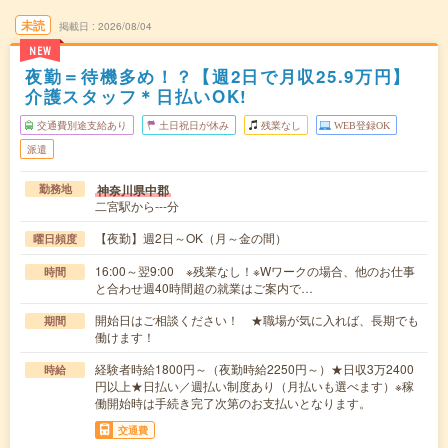
未読
掲載日
2026/08/04
NEW
夜勤＝待機多め！？【週2日で月収25.9万円】
介護スタッフ＊日払いOK!
交通費別途支給あり
土日祝日が休み
残業なし
WEB登録OK
派遣
神奈川県中郡
勤務地
二宮駅から---分
【夜勤】週2日～OK（月～金の間）
曜日頻度
16:00～翌9:00 ※残業なし！※Wワークの場合、他のお仕事
時間
と合わせ週40時間超の就業はご案内で…
開始日はご相談ください！ ★職場が気に入れば、長期でも
期間
働けます！
経験者時給1800円～（夜勤時給2250円～）★日収3万2400
時給
円以上★日払い／週払い制度あり（月払いも選べます）※稼
働開始時は手続き完了次第のお支払いとなります。
交通費