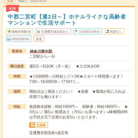
未読
掲載日
2026/08/04
NEW
中郡二宮町【週2日～】ホテルライクな高齢者
マンションで生活サポート
職種未経験OK
交通費別途支給あり
土日祝日が休み
残業なし
WEB登録OK
派遣
神奈川県中郡
勤務地
二宮駅から---分
週2日～5日OK（月～金） ★土日休みOK
曜日頻度
★1日6時間～の時短シフトOK★スタート時間選べます！
時間
7:00～16:009:00～17:0011:…
開始日はご相談ください！ ★急募 ★職場が気に入れば、
期間
長期でも働けます！
無資格未経験：時給1600円～ 経験者：時給1800円～ ★
時給
日払い／週払い制度あり（月払いも選べます）※稼働開始時
は手続き完了次第のお支払いとなります。
交通費
交通費全額支給※規定有