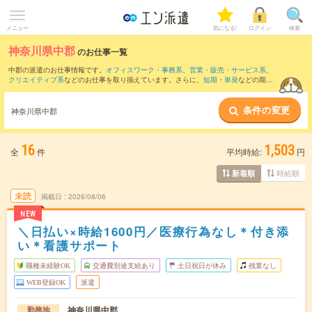
メニュー
気になる!
ログイン
検索
神奈川県中郡
のお仕事一覧
中郡の派遣のお仕事情報です。
オフィスワーク・事務系
、
営業・販売・サービス系
、
クリエイティブ系
などのお仕事を取り揃えています。さらに、
短期
・
単発
などの期間
や、
職種未経験OK
などのこだわり条件で絞り込んでいただけます。
条件の変更
また、
平塚市
・
小田原市
・
秦野市
・
足柄上郡
など隣接エリアのお仕事もご確認いただ
神奈川県中郡
けます。
16
1,503
全
件
平均時給:
円
時給順
新着順
未読
掲載日
2026/08/06
NEW
＼日払い×時給1600円／医療行為なし＊付き添
い＊看護サポート
職種未経験OK
交通費別途支給あり
土日祝日が休み
残業なし
WEB登録OK
派遣
神奈川県中郡
勤務地