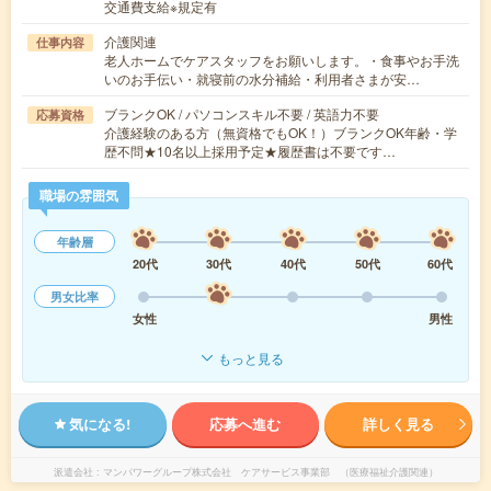
交通費支給※規定有
介護関連
仕事内容
老人ホームでケアスタッフをお願いします。・食事やお手洗
いのお手伝い・就寝前の水分補給・利用者さまが安…
ブランクOK / パソコンスキル不要 / 英語力不要
応募資格
介護経験のある方（無資格でもOK！）ブランクOK年齢・学
歴不問★10名以上採用予定★履歴書は不要です…
職場の雰囲気
年齢層
20代
30代
40代
50代
60代
男女比率
女性
男性
もっと見る
気になる!
応募へ進む
詳しく見る
派遣会社
マンパワーグループ株式会社 ケアサービス事業部 （医療福祉介護関連）