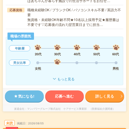
ばあちゃんが暮らす施設での生活サポートをお任せ…
職種未経験OK / ブランクOK / パソコンスキル不要 / 英語力不
応募資格
要
無資格・未経験OK年齢不問★10名以上採用予定★履歴書は
不要です▽応募後の流れ1)翌営業日までに担当…
職場の雰囲気
年齢層
20代
30代
40代
50代
60代
男女比率
女性
男性
もっと見る
気になる!
応募へ進む
詳しく見る
派遣会社
マンパワーグループ株式会社 ケアサービス事業部 （医療福祉介護関連）
未読
掲載日
2026/08/05