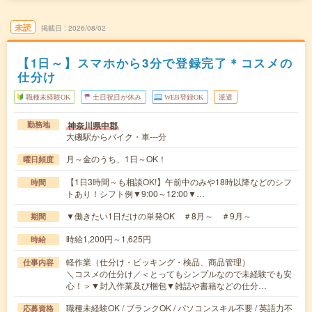
未読
掲載日
2026/08/02
【1日～】スマホから3分で登録完了＊コスメの
仕分け
職種未経験OK
土日祝日が休み
WEB登録OK
派遣
神奈川県中郡
勤務地
大磯駅からバイク・車---分
月～金のうち、1日～OK！
曜日頻度
【1日3時間～も相談OK!】午前中のみや18時以降などのシフ
時間
トあり！シフト例▼9:00～12:00▼…
▼働きたい1日だけの単発OK ＃8月～ ＃9月～
期間
時給1,200円～1,625円
時給
軽作業（仕分け・ピッキング・検品、商品管理）
仕事内容
＼コスメの仕分け／＜とってもシンプルなので未経験でも安
心！＞▼封入作業及び梱包▼雑誌や書籍などの仕分…
職種未経験OK / ブランクOK / パソコンスキル不要 / 英語力不
応募資格