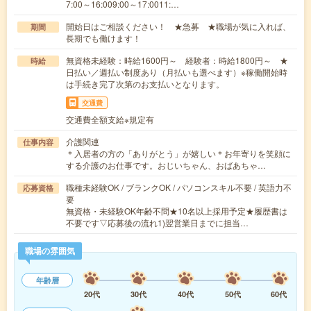
7:00～16:009:00～17:0011:…
開始日はご相談ください！ ★急募 ★職場が気に入れば、
期間
長期でも働けます！
無資格未経験：時給1600円～ 経験者：時給1800円～ ★
時給
日払い／週払い制度あり（月払いも選べます）※稼働開始時
は手続き完了次第のお支払いとなります。
交通費
交通費全額支給※規定有
介護関連
仕事内容
＊入居者の方の「ありがとう」が嬉しい＊お年寄りを笑顔に
する介護のお仕事です。おじいちゃん、おばあちゃ…
職種未経験OK / ブランクOK / パソコンスキル不要 / 英語力不
応募資格
要
無資格・未経験OK年齢不問★10名以上採用予定★履歴書は
不要です▽応募後の流れ1)翌営業日までに担当…
職場の雰囲気
年齢層
20代
30代
40代
50代
60代