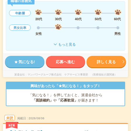
職場の雰囲気
年齢層
20代
30代
40代
50代
60代
男女比率
女性
男性
もっと見る
気になる!
応募へ進む
詳しく見る
派遣会社
マンパワーグループ株式会社 ケアサービス事業部 （医療福祉介護関連）
興味があったら「★気になる！」をタップ！
「気になる！」を押しておくと、派遣会社から
「面談確約」
や
「応募歓迎」
が届きます！
未読
掲載日
2026/08/06
NEW