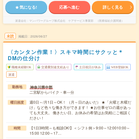
気になる!
応募へ進む
詳しく見る
派遣会社
マンパワーグループ株式会社 ケアサービス事業部 （医療福祉介護関連）
未読
掲載日
2026/06/27
〈カンタン作業！〉スキマ時間にサクッと＊
DMの仕分け
職種未経験OK
交通費別途支給あり
土日祝日が休み
WEB登録OK
派遣
神奈川県中郡
勤務地
二宮駅からバイク・車---分
週0日～/月1日～OK！ （月～日のあいだ） ★「火曜と木曜だ
曜日頻度
け」など色々な働き方ができます！ ★お仕事ゼロの週があっ
ても大丈夫。 働きたい日、お休みの希望はお気軽にご相談く
ださい！
【1日3時間～も相談OK!】＜シフト例＞9:00～12:0010:00～
時間
15:00 12:00～17…