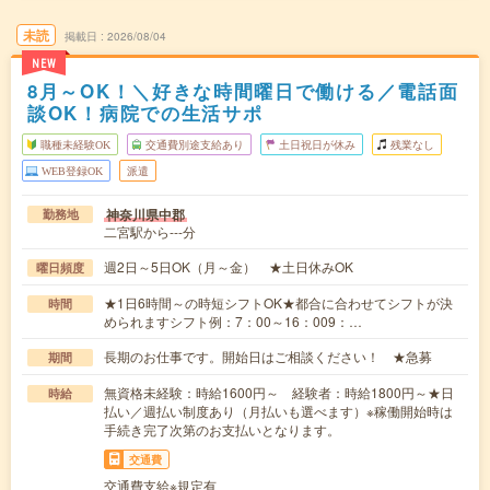
未読
掲載日
2026/08/04
NEW
8月～OK！＼好きな時間曜日で働ける／電話面
談OK！病院での生活サポ
職種未経験OK
交通費別途支給あり
土日祝日が休み
残業なし
WEB登録OK
派遣
神奈川県中郡
勤務地
二宮駅から---分
週2日～5日OK（月～金） ★土日休みOK
曜日頻度
★1日6時間～の時短シフトOK★都合に合わせてシフトが決
時間
められますシフト例：7：00～16：009：…
長期のお仕事です。開始日はご相談ください！ ★急募
期間
無資格未経験：時給1600円～ 経験者：時給1800円～★日
時給
払い／週払い制度あり（月払いも選べます）※稼働開始時は
手続き完了次第のお支払いとなります。
交通費
交通費支給※規定有