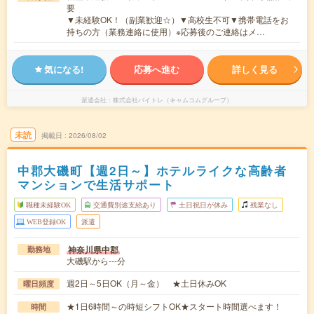
要
▼未経験OK！（副業歓迎☆）▼高校生不可▼携帯電話をお
持ちの方（業務連絡に使用）※応募後のご連絡はメ…
気になる!
応募へ進む
詳しく見る
派遣会社
株式会社バイトレ（キャムコムグループ）
未読
掲載日
2026/08/02
中郡大磯町【週2日～】ホテルライクな高齢者
マンションで生活サポート
職種未経験OK
交通費別途支給あり
土日祝日が休み
残業なし
WEB登録OK
派遣
神奈川県中郡
勤務地
大磯駅から---分
週2日～5日OK（月～金） ★土日休みOK
曜日頻度
★1日6時間～の時短シフトOK★スタート時間選べます！
時間