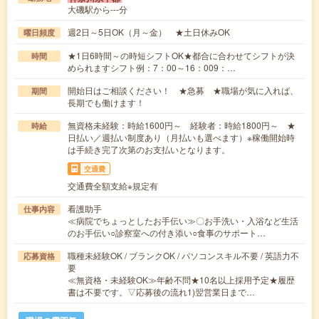
大磯駅から---分
週2日～5日OK（月～金） ★土日休みOK
曜日頻度
★1日6時間～の時短シフトOK★都合に合わせてシフトが決
時間
められますシフト例：7：00～16：009：…
開始日はご相談ください！ ★急募 ★職場が気に入れば、
期間
長期でも働けます！
無資格未経験：時給1600円～ 経験者：時給1800円～ ★
時給
日払い／週払い制度あり（月払いも選べます）※稼働開始時
は手続き完了次第のお支払いとなります。
交通費
交通費全額支給※規定有
看護助手
仕事内容
≪病院でちょっとしたお手伝い≫〇お手洗い・入浴など生活
のお手伝い○診察室への付き添い○食事のサポート…
職種未経験OK / ブランクOK / パソコンスキル不要 / 英語力不
応募資格
要
≪無資格・未経験OK≫年齢不問★10名以上採用予定★履歴
書は不要です。▽応募後の流れ1)翌営業日まで…