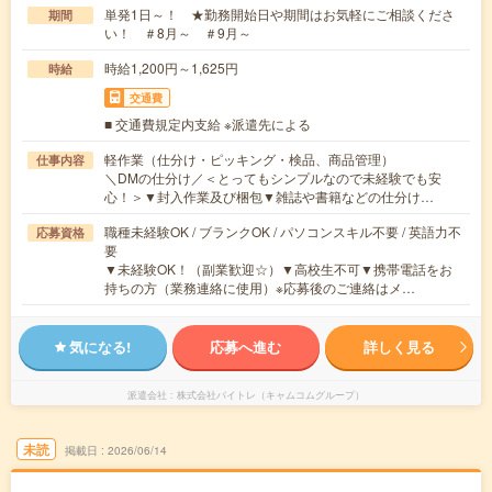
単発1日～！ ★勤務開始日や期間はお気軽にご相談くださ
期間
い！ ＃8月～ ＃9月～
時給1,200円～1,625円
時給
交通費
■ 交通費規定内支給 ※派遣先による
軽作業（仕分け・ピッキング・検品、商品管理）
仕事内容
＼DMの仕分け／＜とってもシンプルなので未経験でも安
心！＞▼封入作業及び梱包▼雑誌や書籍などの仕分け…
職種未経験OK / ブランクOK / パソコンスキル不要 / 英語力不
応募資格
要
▼未経験OK！（副業歓迎☆）▼高校生不可▼携帯電話をお
持ちの方（業務連絡に使用）※応募後のご連絡はメ…
気になる!
応募へ進む
詳しく見る
派遣会社
株式会社バイトレ（キャムコムグループ）
未読
掲載日
2026/06/14