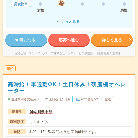
男女比率
女性
男性
もっと見る
気になる!
応募へ進む
詳しく見る
派遣会社
マンパワーグループ株式会社 ケアサービス事業部 （医療福祉介護関連）
未読
高時給！車通勤OK！土日休み！研磨機オペレ
ーター
交通費別途支給あり
土日祝日が休み
WEB登録OK
派遣
神奈川県中郡
勤務地
月～金・祝
曜日頻度
8:30～17:15※表記のうち実働8時間です。
時間