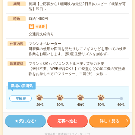
長期【ご応募から1週間以内(最短2日目)のスピード就業が可
期間
能】即日～
時給1450円
時給
交通費
交通費支給有り
マシンオペレーター
仕事内容
研磨機の使用や図面を見たりしてノギスなどを用いての検査
作業をお願いします。(派遣)生活リズムを崩さず…
ブランクOK / パソコンスキル不要 / 英語力不要
応募資格
【来社不要、WEB登録OK！】〇旋盤などの加工機の実務経
験をお持ちの方〇フリーター、主婦(夫) 大歓…
職場の雰囲気
年齢層
20代
30代
40代
50代
60代
気になる!
応募へ進む
詳しく見る
派遣会社
株式会社テクノ・サービス