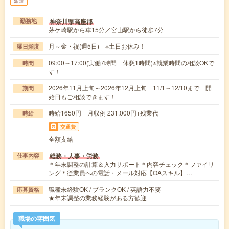
派遣
神奈川県高座郡
勤務地
茅ケ崎駅から車15分／宮山駅から徒歩7分
月～金・祝(週5日) ※土日お休み！
曜日頻度
09:00～17:00(実働7時間 休憩1時間)※就業時間の相談OKで
時間
す！
2026年11月上旬～2026年12月上旬 11/1～12/10まで 開
期間
始日もご相談できます！
時給1650円 月収例 231,000円+残業代
時給
交通費
全額支給
総務・人事・労務
仕事内容
＊年末調整の計算＆入力サポート＊内容チェック＊ファイリ
ング＊従業員への電話・メール対応【OAスキル】…
職種未経験OK / ブランクOK / 英語力不要
応募資格
★年末調整の業務経験がある方歓迎
職場の雰囲気