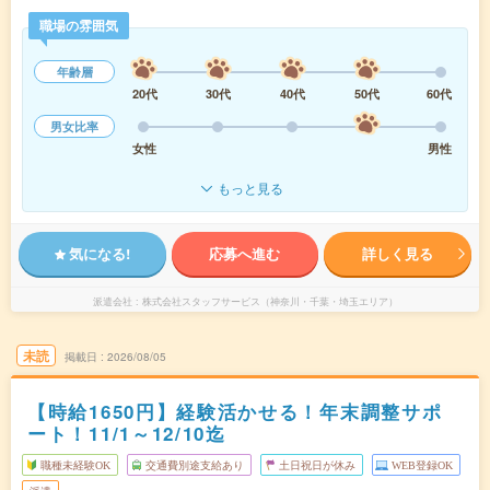
職場の雰囲気
年齢層
20代
30代
40代
50代
60代
男女比率
女性
男性
もっと見る
気になる!
応募へ進む
詳しく見る
派遣会社
株式会社スタッフサービス（神奈川・千葉・埼玉エリア）
未読
掲載日
2026/08/05
【時給1650円】経験活かせる！年末調整サポ
ート！11/1～12/10迄
職種未経験OK
交通費別途支給あり
土日祝日が休み
WEB登録OK