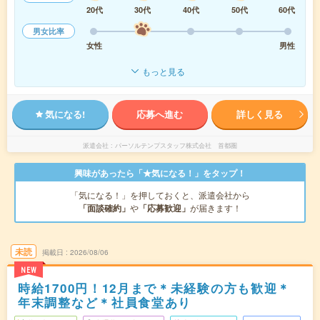
20代
30代
40代
50代
60代
男女比率
女性
男性
もっと見る
気になる!
応募へ進む
詳しく見る
派遣会社
パーソルテンプスタッフ株式会社 首都圏
興味があったら「★気になる！」をタップ！
「気になる！」を押しておくと、派遣会社から
「面談確約」
や
「応募歓迎」
が届きます！
未読
掲載日
2026/08/06
NEW
時給1700円！12月まで＊未経験の方も歓迎＊
年末調整など＊社員食堂あり