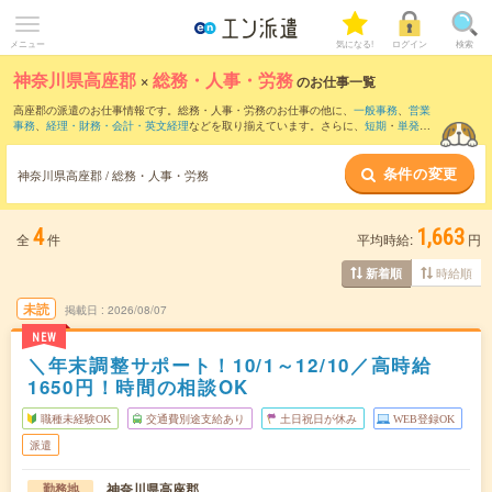
メニュー
気になる!
ログイン
検索
神奈川県高座郡
×
総務・人事・労務
のお仕事一覧
高座郡の派遣のお仕事情報です。総務・人事・労務のお仕事の他に、
一般事務
、
営業
事務
、
経理・財務・会計・英文経理
などを取り揃えています。さらに、
短期
・
単発
な
どの期間や、
職種未経験OK
などのこだわり条件で絞り込んでいただけます。職種辞
典：
人事のお仕事とは？とは？
総務のお仕事とは？とは？
条件の変更
神奈川県高座郡 / 総務・人事・労務
4
1,663
全
件
平均時給:
円
時給順
新着順
未読
掲載日
2026/08/07
NEW
＼年末調整サポート！10/1～12/10／高時給
1650円！時間の相談OK
職種未経験OK
交通費別途支給あり
土日祝日が休み
WEB登録OK
派遣
神奈川県高座郡
勤務地