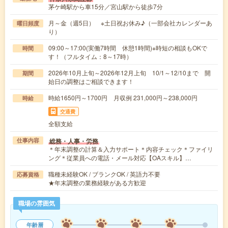
茅ケ崎駅から車15分／宮山駅から徒歩7分
月～金（週5日） ※土日祝お休み♪（一部会社カレンダーあ
曜日頻度
り）
09:00～17:00(実働7時間 休憩1時間)※時短の相談もOKで
時間
す！（フルタイム：8～17時）
2026年10月上旬～2026年12月上旬 10/1～12/10まで 開
期間
始日の調整はご相談できます！
時給1650円～1700円 月収例 231,000円～238,000円
時給
交通費
全額支給
総務・人事・労務
仕事内容
＊年末調整の計算＆入力サポート＊内容チェック＊ファイリ
ング＊従業員への電話・メール対応【OAスキル】…
職種未経験OK / ブランクOK / 英語力不要
応募資格
★年末調整の業務経験がある方歓迎
職場の雰囲気
年齢層