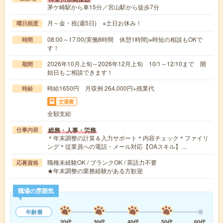
茅ケ崎駅から車15分／宮山駅から徒歩7分
月～金・祝(週5日) ※土日お休み！
曜日頻度
08:00～17:00(実働8時間 休憩1時間)※時短の相談もOKで
時間
す！
2026年10月上旬～2026年12月上旬 10/1～12/10まで 開
期間
始日もご相談できます！
時給1650円 月収例 264,000円+残業代
時給
交通費
全額支給
総務・人事・労務
仕事内容
＊年末調整の計算＆入力サポート＊内容チェック＊ファイリ
ング＊従業員への電話・メール対応【OAスキル】…
職種未経験OK / ブランクOK / 英語力不要
応募資格
★年末調整の業務経験がある方歓迎
職場の雰囲気
年齢層
20代
30代
40代
50代
60代