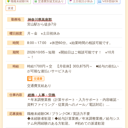
職種未経験OK
交通費別途支給あり
土日祝日が休み
WEB登録OK
派遣
神奈川県高座郡
勤務地
宮山駅から徒歩7分
月～金 ※土日祝休み
曜日頻度
8:00～17:00 ※休憩60分。※始業時間の相談可能です。
時間
2026/10/05～短期 ※開始日はご相談可能です！ ※10月
期間
～！
時給1700円＋交 【月収例】303,875円～ ■給与の前払い
時給
が可能な速払いサービスあり
交通費
交通費支給あり
総務・人事・労務
仕事内容
＊年末調整業務（計算サポート・入力サポート・内容確認・
資料ファイリング・従業員へのメール／電話対応）…
職種未経験OK / ブランクOK / 英語力不要
応募資格
◆未経験者歓迎！◆給与計算業務／年末調整業務／給与シス
テム利用経験のある方歓迎。 #初めての派遣歓迎