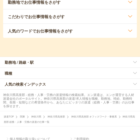
勤務地
でお仕事情報をさがす
こだわり
でお仕事情報をさがす
人気のワード
でお仕事情報をさがす
勤務地 / 路線・駅
職種
人気の検索インデックス
神奈川県高座郡 - 総務・人事・労務の派遣情報の検索結果。エン派遣は、エンが運営する人材
派遣会社のポータルサイト。神奈川県高座郡の派遣/求人情報を職種、勤務地、時給、勤務時
間、長期・短期などの希望条件から、あなたにピッタリの派遣（総務・人事・労務）のお仕事
を探せます。
派遣TOP
関東
神奈川県
神奈川県高座郡
神奈川県高座郡 オフィスワーク・事務系
神奈川県高
座郡 総務・人事・労務の派遣の仕事一覧
個人情報の取り扱いについて
ご利用規約