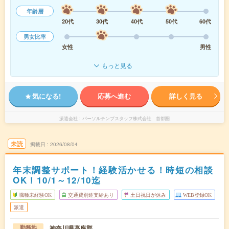
年齢層
20代
30代
40代
50代
60代
男女比率
女性
男性
もっと見る
気になる!
応募へ進む
詳しく見る
派遣会社
パーソルテンプスタッフ株式会社 首都圏
未読
掲載日
2026/08/04
年末調整サポート！経験活かせる！時短の相談
OK！10/1～12/10迄
職種未経験OK
交通費別途支給あり
土日祝日が休み
WEB登録OK
派遣
神奈川県高座郡
勤務地