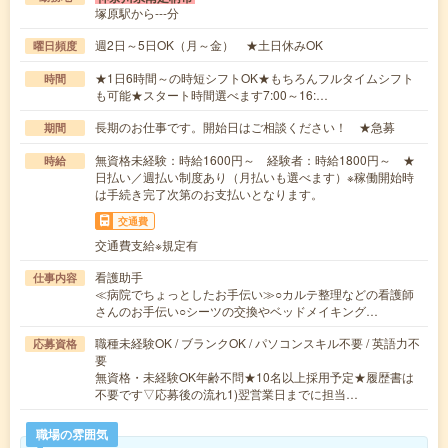
塚原駅から---分
週2日～5日OK（月～金） ★土日休みOK
曜日頻度
★1日6時間～の時短シフトOK★もちろんフルタイムシフト
時間
も可能★スタート時間選べます7:00～16:…
長期のお仕事です。開始日はご相談ください！ ★急募
期間
無資格未経験：時給1600円～ 経験者：時給1800円～ ★
時給
日払い／週払い制度あり（月払いも選べます）※稼働開始時
は手続き完了次第のお支払いとなります。
交通費
交通費支給※規定有
看護助手
仕事内容
≪病院でちょっとしたお手伝い≫○カルテ整理などの看護師
さんのお手伝い○シーツの交換やベッドメイキング…
職種未経験OK / ブランクOK / パソコンスキル不要 / 英語力不
応募資格
要
無資格・未経験OK年齢不問★10名以上採用予定★履歴書は
不要です▽応募後の流れ1)翌営業日までに担当…
職場の雰囲気