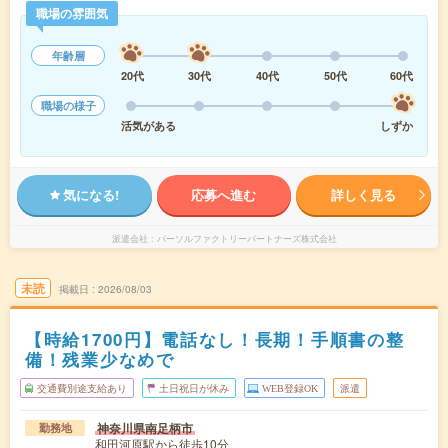
職場の雰囲気
年齢層
20代
30代
40代
50代
60代
職場の様子
活気がある
しずか
気になる!
応募へ進む
詳しく見る
派遣会社
パーソルファクトリーパートナーズ株式会社
未読
掲載日
2026/08/03
【時給1700円】電話なし！長期！手順書の整
備！残業少なめで
交通費別途支給あり
土日祝日が休み
WEB登録OK
派遣
神奈川県南足柄市
勤務地
和田河原駅から徒歩10分