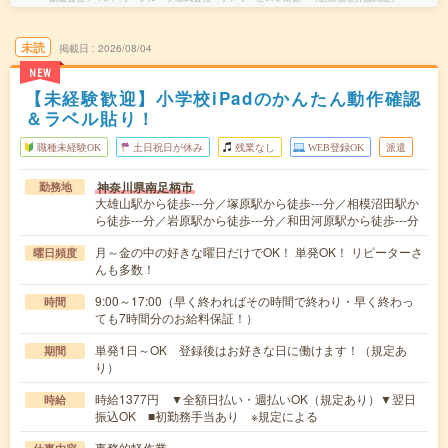
未読
掲載日
2026/08/04
NEW
【未経験歓迎】小学校iPadのかんたん動作確認
＆ラベル貼り！
職種未経験OK
土日祝日が休み
残業なし
WEB登録OK
派遣
神奈川県南足柄市
勤務地
大雄山駅から徒歩---分／塚原駅から徒歩---分／相模沼田駅か
ら徒歩---分／岩原駅から徒歩---分／和田河原駅から徒歩---分
月～金の中の好きな曜日だけでOK！ 単発OK！ リピーターさ
曜日頻度
んも多数！
9:00～17:00（早く終わればその時間で終わり・早く終わっ
時間
ても7時間分のお給料保証！）
単発1日～OK 登録後はお好きな日に働けます！（規定あ
期間
り）
時給1377円 ▼全額日払い・週払いOK（規定あり）▼翌日
時給
振込OK ■初勤務手当あり ※規定による
事務的軽作業