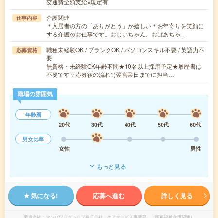
交通費全額支給※規定有
介護関連
仕事内容
＊入居者の方の「ありがとう」が嬉しい＊お年寄りを笑顔に
する介護のお仕事です。おじいちゃん、おばあちゃ…
職種未経験OK / ブランクOK / パソコンスキル不要 / 英語力不
応募資格
要
無資格・未経験OK年齢不問★10名以上採用予定★履歴書は
不要です▽応募後の流れ1)翌営業日までに担当…
職場の雰囲気
年齢層
20代
30代
40代
50代
60代
男女比率
女性
男性
もっと見る
気になる!
応募へ進む
詳しく見る
派遣会社
マンパワーグループ株式会社 ケアサービス事業部 （医療福祉介護関連）