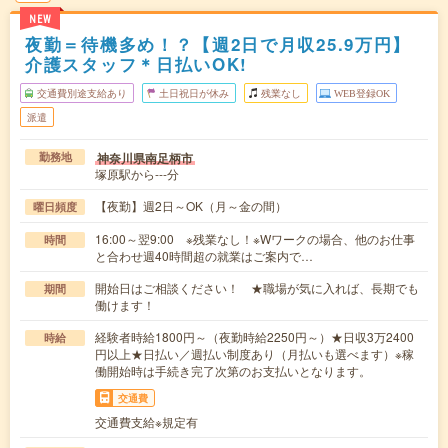
NEW
夜勤＝待機多め！？【週2日で月収25.9万円】
介護スタッフ＊日払いOK!
交通費別途支給あり
土日祝日が休み
残業なし
WEB登録OK
派遣
神奈川県南足柄市
勤務地
塚原駅から---分
【夜勤】週2日～OK（月～金の間）
曜日頻度
16:00～翌9:00 ※残業なし！※Wワークの場合、他のお仕事
時間
と合わせ週40時間超の就業はご案内で…
開始日はご相談ください！ ★職場が気に入れば、長期でも
期間
働けます！
経験者時給1800円～（夜勤時給2250円～）★日収3万2400
時給
円以上★日払い／週払い制度あり（月払いも選べます）※稼
働開始時は手続き完了次第のお支払いとなります。
交通費
交通費支給※規定有