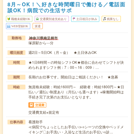
8月～OK！＼好きな時間曜日で働ける／電話面
談OK！病院での生活サポ
職種未経験OK
交通費別途支給あり
土日祝日が休み
残業なし
WEB登録OK
派遣
神奈川県南足柄市
勤務地
塚原駅から---分
週2日～5日OK（月～金） ★土日休みOK
曜日頻度
★1日6時間～の時短シフトOK★都合に合わせてシフトが決
時間
められますシフト例：7：00～16：009：…
長期のお仕事です。開始日はご相談ください！ ★急募
期間
無資格未経験：時給1600円～ 経験者：時給1800円～★日
時給
払い／週払い制度あり（月払いも選べます）※稼働開始時は
手続き完了次第のお支払いとなります。
交通費
交通費支給※規定有
看護助手
仕事内容
≪病院でちょっとしたお手伝い≫○シーツの交換やベッドメ
イキング〇お手洗い・入浴など生活のお手伝い○診…