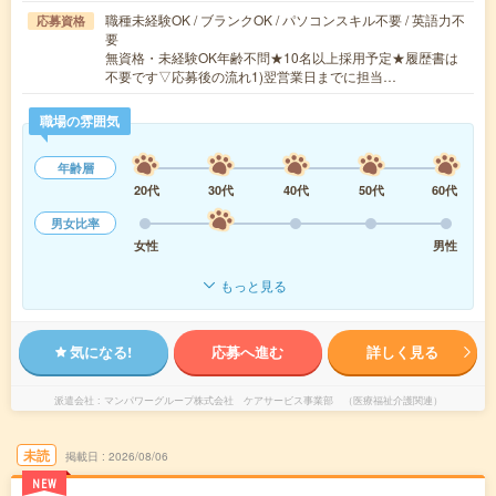
職種未経験OK / ブランクOK / パソコンスキル不要 / 英語力不
応募資格
要
無資格・未経験OK年齢不問★10名以上採用予定★履歴書は
不要です▽応募後の流れ1)翌営業日までに担当…
職場の雰囲気
年齢層
20代
30代
40代
50代
60代
男女比率
女性
男性
もっと見る
気になる!
応募へ進む
詳しく見る
派遣会社
マンパワーグループ株式会社 ケアサービス事業部 （医療福祉介護関連）
未読
掲載日
2026/08/06
NEW