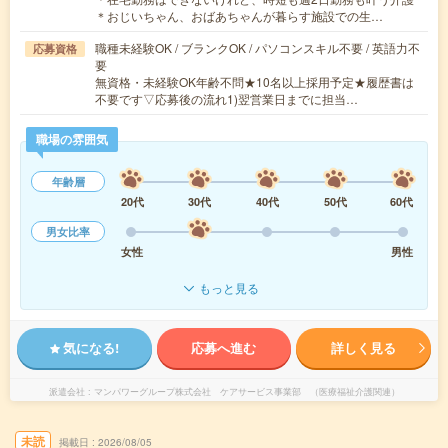
＊おじいちゃん、おばあちゃんが暮らす施設での生…
職種未経験OK / ブランクOK / パソコンスキル不要 / 英語力不
応募資格
要
無資格・未経験OK年齢不問★10名以上採用予定★履歴書は
不要です▽応募後の流れ1)翌営業日までに担当…
職場の雰囲気
年齢層
20代
30代
40代
50代
60代
男女比率
女性
男性
もっと見る
気になる!
応募へ進む
詳しく見る
派遣会社
マンパワーグループ株式会社 ケアサービス事業部 （医療福祉介護関連）
未読
掲載日
2026/08/05