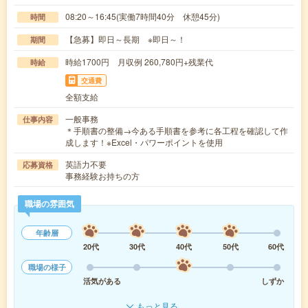
08:20～16:45(実働7時間40分 休憩45分)
時間
【急募】即日～長期 ※即日～！
期間
時給1700円 月収例 260,780円+残業代
時給
交通費
全額支給
一般事務
仕事内容
＊手順書の整備→今ある手順書を参考に各工程を確認して作
成します！※Excel・パワーポイントを使用
英語力不要
応募資格
事務経験お持ちの方
職場の雰囲気
年齢層
20代
30代
40代
50代
60代
職場の様子
活気がある
しずか
もっと見る