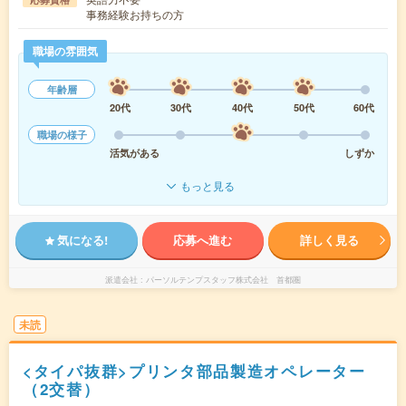
事務経験お持ちの方
職場の雰囲気
年齢層
20代
30代
40代
50代
60代
職場の様子
活気がある
しずか
もっと見る
気になる!
応募へ進む
詳しく見る
派遣会社
パーソルテンプスタッフ株式会社 首都圏
未読
<タイパ抜群>プリンタ部品製造オペレーター
（2交替）