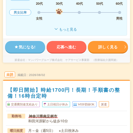
20代
30代
40代
50代
60代
男女比率
女性
男性
もっと見る
気になる!
応募へ進む
詳しく見る
派遣会社
マンパワーグループ株式会社 ケアサービス事業部 （医療福祉介護関連）
未読
掲載日
2026/08/02
【即日開始】時給1700円！長期！手順書の整
備！16時台定時
交通費別途支給あり
土日祝日が休み
WEB登録OK
派遣
神奈川県南足柄市
勤務地
和田河原駅から徒歩10分
月～金（週5日） ※土日祝休み
曜日頻度