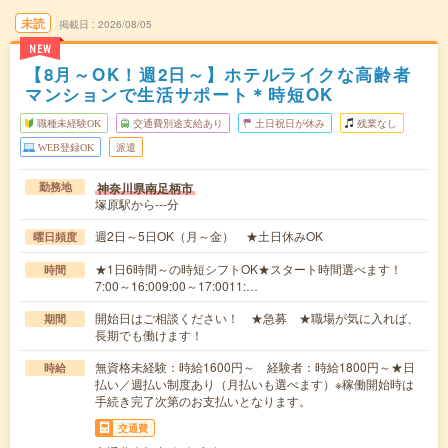
未読
掲載日
2026/08/05
NEW
【8月～OK！週2日～】ホテルライクな高齢者
マンションで生活サポート＊時短OK
職種未経験OK
交通費別途支給あり
土日祝日が休み
残業なし
WEB登録OK
派遣
神奈川県南足柄市
勤務地
塚原駅から---分
週2日～5日OK（月～金） ★土日休みOK
曜日頻度
★1日6時間～の時短シフトOK★スタート時間選べます！
時間
7:00～16:009:00～17:0011:…
開始日はご相談ください！ ★急募 ★職場が気に入れば、
期間
長期でも働けます！
無資格未経験：時給1600円～ 経験者：時給1800円～★日
時給
払い／週払い制度あり（月払いも選べます）※稼働開始時は
手続き完了次第のお支払いとなります。
交通費