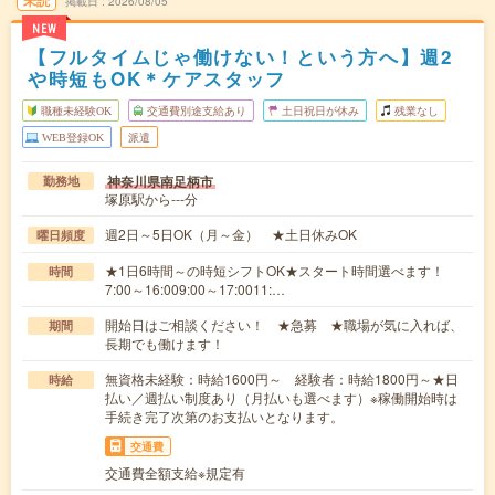
掲載日
2026/08/05
NEW
【フルタイムじゃ働けない！という方へ】週2
や時短もOK＊ケアスタッフ
職種未経験OK
交通費別途支給あり
土日祝日が休み
残業なし
WEB登録OK
派遣
神奈川県南足柄市
勤務地
塚原駅から---分
週2日～5日OK（月～金） ★土日休みOK
曜日頻度
★1日6時間～の時短シフトOK★スタート時間選べます！
時間
7:00～16:009:00～17:0011:…
開始日はご相談ください！ ★急募 ★職場が気に入れば、
期間
長期でも働けます！
無資格未経験：時給1600円～ 経験者：時給1800円～★日
時給
払い／週払い制度あり（月払いも選べます）※稼働開始時は
手続き完了次第のお支払いとなります。
交通費
交通費全額支給※規定有