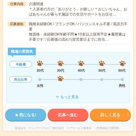
介護関連
仕事内容
＊入居者の方の「ありがとう」が嬉しい＊おじいちゃん、お
ばあちゃんが暮らす施設での生活サポートをお任せ…
職種未経験OK / ブランクOK / パソコンスキル不要 / 英語力不
応募資格
要
無資格・未経験OK年齢不問★10名以上採用予定★履歴書は
不要です▽応募後の流れ1)翌営業日までに担当…
職場の雰囲気
年齢層
20代
30代
40代
50代
60代
男女比率
女性
男性
もっと見る
気になる!
応募へ進む
詳しく見る
派遣会社
マンパワーグループ株式会社 ケアサービス事業部 （医療福祉介護関連）