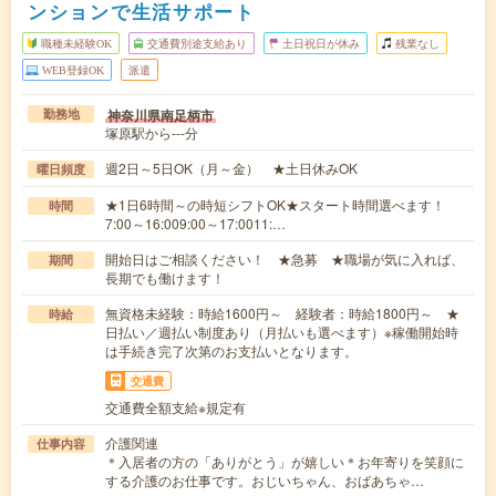
ンションで生活サポート
職種未経験OK
交通費別途支給あり
土日祝日が休み
残業なし
WEB登録OK
派遣
神奈川県南足柄市
勤務地
塚原駅から---分
週2日～5日OK（月～金） ★土日休みOK
曜日頻度
★1日6時間～の時短シフトOK★スタート時間選べます！
時間
7:00～16:009:00～17:0011:…
開始日はご相談ください！ ★急募 ★職場が気に入れば、
期間
長期でも働けます！
無資格未経験：時給1600円～ 経験者：時給1800円～ ★
時給
日払い／週払い制度あり（月払いも選べます）※稼働開始時
は手続き完了次第のお支払いとなります。
交通費
交通費全額支給※規定有
介護関連
仕事内容
＊入居者の方の「ありがとう」が嬉しい＊お年寄りを笑顔に
する介護のお仕事です。おじいちゃん、おばあちゃ…