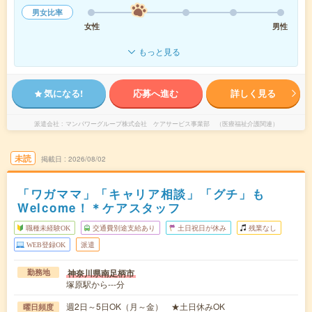
男女比率
女性
男性
もっと見る
気になる!
応募へ進む
詳しく見る
派遣会社
マンパワーグループ株式会社 ケアサービス事業部 （医療福祉介護関連）
未読
掲載日
2026/08/02
「ワガママ」「キャリア相談」「グチ」も
Welcome！＊ケアスタッフ
職種未経験OK
交通費別途支給あり
土日祝日が休み
残業なし
WEB登録OK
派遣
神奈川県南足柄市
勤務地
塚原駅から---分
週2日～5日OK（月～金） ★土日休みOK
曜日頻度