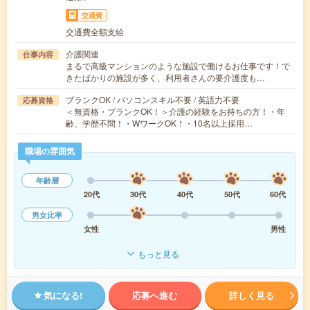
交通費
交通費全額支給
介護関連
仕事内容
まるで高級マンションのような施設で働けるお仕事です！で
きたばかりの施設が多く、利用者さんの要介護度も…
ブランクOK / パソコンスキル不要 / 英語力不要
応募資格
＜無資格・ブランクOK！＞介護の経験をお持ちの方！・年
齢、学歴不問！・WワークOK！・10名以上採用…
職場の雰囲気
年齢層
20代
30代
40代
50代
60代
男女比率
女性
男性
もっと見る
気になる!
応募へ進む
詳しく見る