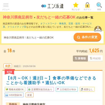
メニュー
気になる!
ログイン
検索
神奈川県南足柄市
×
友だちと一緒の応募OK
のお仕事一覧
南足柄市の派遣のお仕事情報です。
オフィスワーク・事務系
、
営業・販売・サービス
系
、
クリエイティブ系
などのお仕事を取り揃えています。友だちと一緒の応募OKの条
件の他に、
交通費別途支給あり
、
職種未経験OK
、
週4日勤務
などのこだわり条件も取
り揃えています。
条件の変更
神奈川県南足柄市 / 友だちと一緒の応募OK
18
1,625
全
件
平均時給:
円
時給順
新着順
未読
掲載日
2026/08/06
NEW
【8月～OK！週2日～】食事の準備などできる
ことから看護助手＊週払いOK
職種未経験OK
交通費別途支給あり
土日祝日が休み
残業なし
WEB登録OK
派遣
神奈川県南足柄市
勤務地