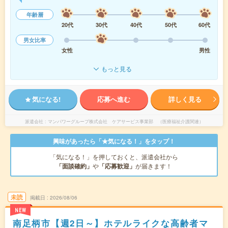
年齢層
20代
30代
40代
50代
60代
男女比率
女性
男性
もっと見る
気になる!
応募へ進む
詳しく見る
派遣会社
マンパワーグループ株式会社 ケアサービス事業部 （医療福祉介護関連）
興味があったら「★気になる！」をタップ！
「気になる！」を押しておくと、派遣会社から
「面談確約」
や
「応募歓迎」
が届きます！
未読
掲載日
2026/08/06
NEW
南足柄市【週2日～】ホテルライクな高齢者マ