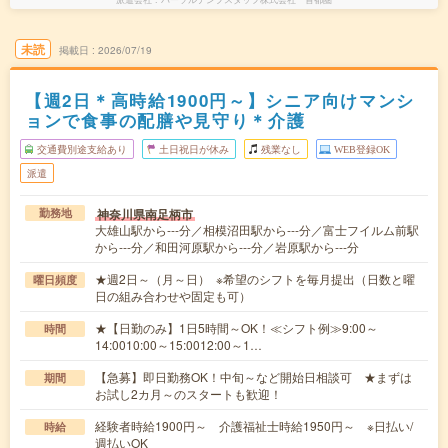
未読
掲載日
2026/07/19
【週2日＊高時給1900円～】シニア向けマンシ
ョンで食事の配膳や見守り＊介護
交通費別途支給あり
土日祝日が休み
残業なし
WEB登録OK
派遣
神奈川県南足柄市
勤務地
大雄山駅から---分／相模沼田駅から---分／富士フイルム前駅
から---分／和田河原駅から---分／岩原駅から---分
★週2日～（月～日） ※希望のシフトを毎月提出（日数と曜
曜日頻度
日の組み合わせや固定も可）
★【日勤のみ】1日5時間～OK！≪シフト例≫9:00～
時間
14:0010:00～15:0012:00～1…
【急募】即日勤務OK！中旬～など開始日相談可 ★まずは
期間
お試し2カ月～のスタートも歓迎！
経験者時給1900円～ 介護福祉士時給1950円～ ※日払い/
時給
週払いOK