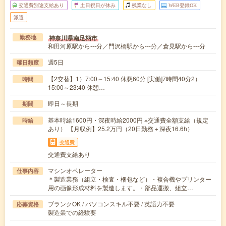
交通費別途支給あり
土日祝日が休み
残業なし
WEB登録OK
派遣
神奈川県南足柄市
勤務地
和田河原駅から---分／門沢橋駅から---分／倉見駅から---分
週5日
曜日頻度
【2交替】1）7:00～15:40 休憩60分 [実働]7時間40分2）
時間
15:00～23:40 休憩…
即日～長期
期間
基本時給1600円・深夜時給2000円 ※交通費全額支給（規定
時給
あり） 【月収例】25.2万円（20日勤務＋深夜16.6h）
交通費
交通費支給あり
マシンオペレーター
仕事内容
＊製造業務（組立・検査・梱包など）・複合機やプリンター
用の画像形成材料を製造します。・部品運搬、組立…
ブランクOK / パソコンスキル不要 / 英語力不要
応募資格
製造業での経験要