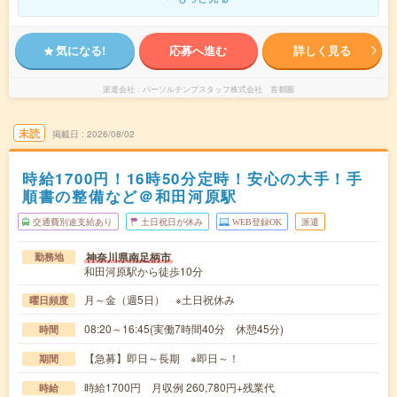
気になる!
応募へ進む
詳しく見る
派遣会社
パーソルテンプスタッフ株式会社 首都圏
未読
掲載日
2026/08/02
時給1700円！16時50分定時！安心の大手！手
順書の整備など＠和田河原駅
交通費別途支給あり
土日祝日が休み
WEB登録OK
派遣
神奈川県南足柄市
勤務地
和田河原駅から徒歩10分
月～金（週5日） ※土日祝休み
曜日頻度
08:20～16:45(実働7時間40分 休憩45分)
時間
【急募】即日～長期 ※即日～！
期間
時給1700円 月収例 260,780円+残業代
時給