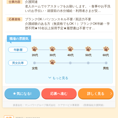
介護関連
仕事内容
老人ホームでケアスタッフをお願いします。・食事やお手洗
いのお手伝い・就寝前の水分補給・利用者さまが安…
ブランクOK / パソコンスキル不要 / 英語力不要
応募資格
介護経験のある方（無資格でもOK！）ブランクOK年齢・学
歴不問★10名以上採用予定★履歴書は不要です…
職場の雰囲気
年齢層
20代
30代
40代
50代
60代
男女比率
女性
男性
もっと見る
気になる!
応募へ進む
詳しく見る
派遣会社
マンパワーグループ株式会社 ケアサービス事業部 （医療福祉介護関連）
未読