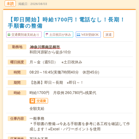
未読
掲載日
2026/08/03
【即日開始】時給1700円！電話なし！長期！
手順書の整備
交通費別途支給あり
土日祝日が休み
WEB登録OK
派遣
神奈川県南足柄市
勤務地
和田河原駅から徒歩10分
月～金（週5日） ※土日祝休み
曜日頻度
08:20～16:45(実働7時間40分 休憩45分)
時間
【急募】即日～長期 ※即日～！
期間
時給1700円 月収例 260,780円+残業代
時給
交通費
全額支給
一般事務
仕事内容
＊手順書の整備→今ある手順書を参考に各工程を確認して作
成します！※Excel・パワーポイントを使用
英語力不要
応募資格