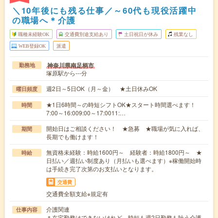
＼10年後にも残る仕事／～60代も現役活躍中
の職場へ＊介護
職種未経験OK
交通費別途支給あり
土日祝日が休み
残業なし
WEB登録OK
派遣
神奈川県南足柄市
勤務地
塚原駅から---分
週2日～5日OK（月～金） ★土日休みOK
曜日頻度
★1日6時間～の時短シフトOK★スタート時間選べます！
時間
7:00～16:009:00～17:0011:…
開始日はご相談ください！ ★急募 ★職場が気に入れば、
期間
長期でも働けます！
無資格未経験：時給1600円～ 経験者：時給1800円～ ★
時給
日払い／週払い制度あり（月払いも選べます）※稼働開始時
は手続き完了次第のお支払いとなります。
交通費
交通費全額支給※規定有
介護関連
仕事内容
＊在宅勤務はできないけれど、時短も週2日勤務も叶う介護