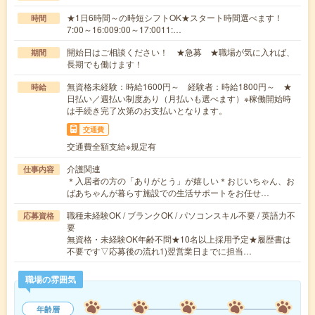
★1日6時間～の時短シフトOK★スタート時間選べます！
時間
7:00～16:009:00～17:0011:…
開始日はご相談ください！ ★急募 ★職場が気に入れば、
期間
長期でも働けます！
無資格未経験：時給1600円～ 経験者：時給1800円～ ★
時給
日払い／週払い制度あり（月払いも選べます）※稼働開始時
は手続き完了次第のお支払いとなります。
交通費
交通費全額支給※規定有
介護関連
仕事内容
＊入居者の方の「ありがとう」が嬉しい＊おじいちゃん、お
ばあちゃんが暮らす施設での生活サポートをお任せ…
職種未経験OK / ブランクOK / パソコンスキル不要 / 英語力不
応募資格
要
無資格・未経験OK年齢不問★10名以上採用予定★履歴書は
不要です▽応募後の流れ1)翌営業日までに担当…
職場の雰囲気
年齢層