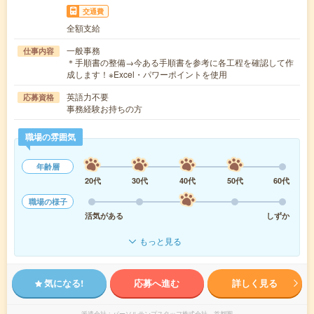
交通費
全額支給
一般事務
仕事内容
＊手順書の整備→今ある手順書を参考に各工程を確認して作
成します！※Excel・パワーポイントを使用
英語力不要
応募資格
事務経験お持ちの方
職場の雰囲気
年齢層
20代
30代
40代
50代
60代
職場の様子
活気がある
しずか
もっと見る
気になる!
応募へ進む
詳しく見る
派遣会社
パーソルテンプスタッフ株式会社 首都圏