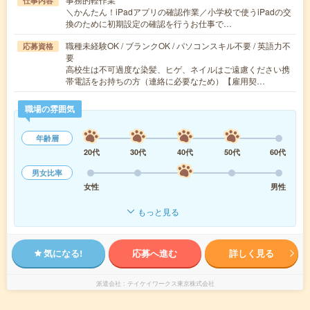
仕事内容
＼かんたん！iPadアプリの確認作業／小学校で使うiPadの交
換のために初期設定の確認を行うお仕事で…
職種未経験OK / ブランクOK / パソコンスキル不要 / 英語力不
応募資格
要
高校生は不可過度な染髪、ヒゲ、ネイルはご遠慮ください携
帯電話をお持ちの方（連絡に必要なため）【雇用契…
職場の雰囲気
年齢層
20代
30代
40代
50代
60代
男女比率
女性
男性
もっと見る
気になる!
応募へ進む
詳しく見る
派遣会社
テイケイワークス東京株式会社