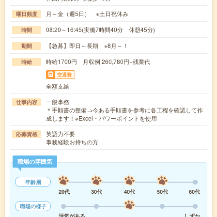
月～金（週5日） ※土日祝休み
曜日頻度
08:20～16:45(実働7時間40分 休憩45分)
時間
【急募】即日～長期 ※8月～！
期間
時給1700円 月収例 260,780円+残業代
時給
交通費
全額支給
一般事務
仕事内容
＊手順書の整備→今ある手順書を参考に各工程を確認して作
成します！※Excel・パワーポイントを使用
英語力不要
応募資格
事務経験お持ちの方
職場の雰囲気
年齢層
20代
30代
40代
50代
60代
職場の様子
活気がある
しずか