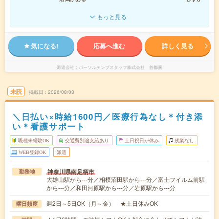
もっと見る
気になる!
応募へ進む
詳しく見る
派遣会社
パーソルテンプスタッフ株式会社 首都圏
未読
掲載日
2026/08/03
＼日払い×時給1600円／医療行為なし＊付き添
い＊看護サポート
職種未経験OK
交通費別途支給あり
土日祝日が休み
残業なし
WEB登録OK
派遣
神奈川県南足柄市
勤務地
大雄山駅から---分／相模沼田駅から---分／富士フイルム前駅
から---分／和田河原駅から---分／岩原駅から---分
週2日～5日OK（月～金） ★土日休みOK
曜日頻度