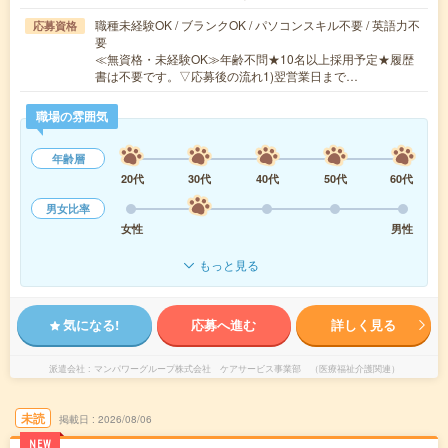
職種未経験OK / ブランクOK / パソコンスキル不要 / 英語力不
応募資格
要
≪無資格・未経験OK≫年齢不問★10名以上採用予定★履歴
書は不要です。▽応募後の流れ1)翌営業日まで…
職場の雰囲気
年齢層
20代
30代
40代
50代
60代
男女比率
女性
男性
もっと見る
気になる!
応募へ進む
詳しく見る
派遣会社
マンパワーグループ株式会社 ケアサービス事業部 （医療福祉介護関連）
未読
掲載日
2026/08/06
NEW