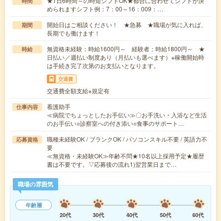
★1日6時間～の時短シフトOK★都合に合わせてシフトが決
時間
められますシフト例：7：00～16：009：…
開始日はご相談ください！ ★急募 ★職場が気に入れば、
期間
長期でも働けます！
無資格未経験：時給1600円～ 経験者：時給1800円～ ★
時給
日払い／週払い制度あり（月払いも選べます）※稼働開始時
は手続き完了次第のお支払いとなります。
交通費
交通費全額支給※規定有
看護助手
仕事内容
≪病院でちょっとしたお手伝い≫〇お手洗い・入浴など生活
のお手伝い○診察室への付き添い○食事のサポート…
職種未経験OK / ブランクOK / パソコンスキル不要 / 英語力不
応募資格
要
≪無資格・未経験OK≫年齢不問★10名以上採用予定★履歴
書は不要です。▽応募後の流れ1)翌営業日まで…
職場の雰囲気
年齢層
20代
30代
40代
50代
60代