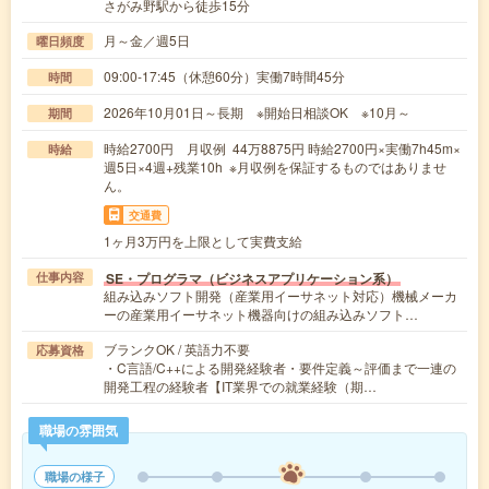
さがみ野駅から徒歩15分
月～金／週5日
曜日頻度
09:00-17:45（休憩60分）実働7時間45分
時間
2026年10月01日～長期 ※開始日相談OK ※10月～
期間
時給2700円 月収例 44万8875円 時給2700円×実働7h45m×
時給
週5日×4週+残業10h ※月収例を保証するものではありませ
ん。
交通費
1ヶ月3万円を上限として実費支給
SE・プログラマ（ビジネスアプリケーション系）
仕事内容
組み込みソフト開発（産業用イーサネット対応）機械メーカ
ーの産業用イーサネット機器向けの組み込みソフト…
ブランクOK / 英語力不要
応募資格
・C言語/C++による開発経験者・要件定義～評価まで一連の
開発工程の経験者【IT業界での就業経験（期…
職場の雰囲気
職場の様子