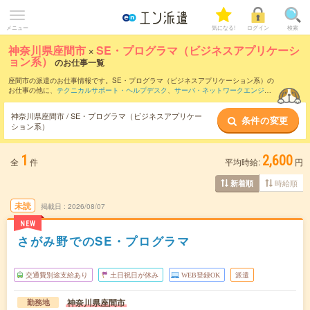
メニュー
気になる!
ログイン
検索
神奈川県座間市
×
SE・プログラマ（ビジネスアプリケーシ
ョン系）
のお仕事一覧
座間市の派遣のお仕事情報です。SE・プログラマ（ビジネスアプリケーション系）の
お仕事の他に、
テクニカルサポート・ヘルプデスク
、
サーバ・ネットワークエンジニ
ア
、
PM・PMO
などを取り揃えています。さらに、
短期
・
単発
などの期間や、
職種未
経験OK
などのこだわり条件で絞り込んでいただけます。職種辞典：
SE・プログラマ
神奈川県座間市 / SE・プログラマ（ビジネスアプリケー
条件の変更
（ビジネスアプリケーション系）のお仕事とは？とは？
ション系）
1
2,600
全
件
平均時給:
円
時給順
新着順
未読
掲載日
2026/08/07
NEW
さがみ野でのSE・プログラマ
交通費別途支給あり
土日祝日が休み
WEB登録OK
派遣
神奈川県座間市
勤務地