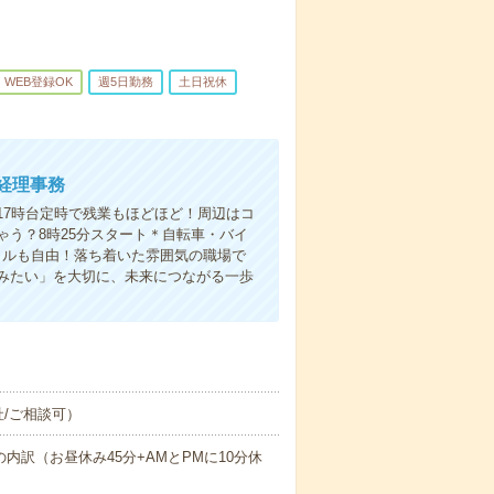
WEB登録OK
週5日勤務
土日祝休
経理事務
17時台定時で残業もほどほど！周辺はコ
う？8時25分スタート＊自転車・バイ
イルも自由！落ち着いた雰囲気の職場で
みたい」を大切に、未来につながる一歩
/ご相談可）
時間の内訳（お昼休み45分+AMとPMに10分休