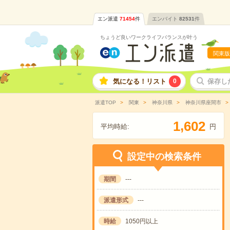
エン派遣
71454
件
エンバイト
82531
件
ちょうど良いワークライフバランスが叶う
関東版
気になる！リスト
0
保存し
派遣TOP
関東
神奈川県
神奈川県座間市
,
1
6
0
2
平均時給:
円
設定中の検索条件
期間
---
派遣形式
---
時給
1050円以上