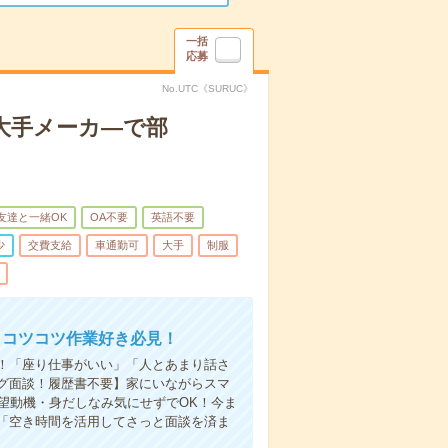
一括
応募
No.UTC《SURUC》
大手メーカ―で部
友達と一緒OK
OA不要
英語不要
少
交費支給
車通勤可
大手
制服
＆コツコツ作業好き必見！
！「座り仕事がいい」「人とあまり話さ
グ面談！履歴書不要】家にいながらスマ
望動機・身だしなみ気にせずでOK！今ま
「空き時間を活用してさっと面談を済ま