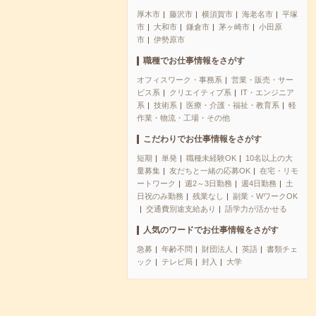
厚木市
藤沢市
横須賀市
海老名市
平塚
市
大和市
鎌倉市
茅ヶ崎市
小田原
市
伊勢原市
職種でお仕事情報をさがす
オフィスワーク・事務系
営業・販売・サー
ビス系
クリエイティブ系
IT・エンジニア
系
技術系
医療・介護・福祉・教育系
軽
作業・物流・工場・その他
こだわりでお仕事情報をさがす
短期
単発
職種未経験OK
10名以上の大
量募集
友だちと一緒の応募OK
在宅・リモ
ートワーク
週2～3日勤務
週4日勤務
土
日祝のみ勤務
残業なし
副業・WワークOK
交通費別途支給あり
語学力が活かせる
人気のワードでお仕事情報をさがす
急募
年齢不問
財団法人
英語
書類チェ
ック
テレビ局
封入
大学