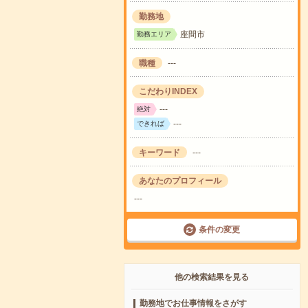
勤務地
座間市
勤務エリア
職種
---
こだわりINDEX
---
絶対
---
できれば
キーワード
---
あなたのプロフィール
---
条件の変更
他の検索結果を見る
勤務地でお仕事情報をさがす