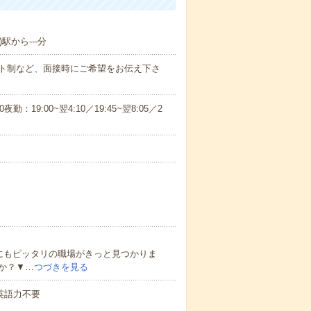
駅から---分
ト制など、面接時にご希望をお伝え下さ
0夜勤：19:00~翌4:10／19:45~翌8:05／2
にもピッタリの職場がきっと見つかりま
か？▼…
つづきを見る
 英語力不要
！