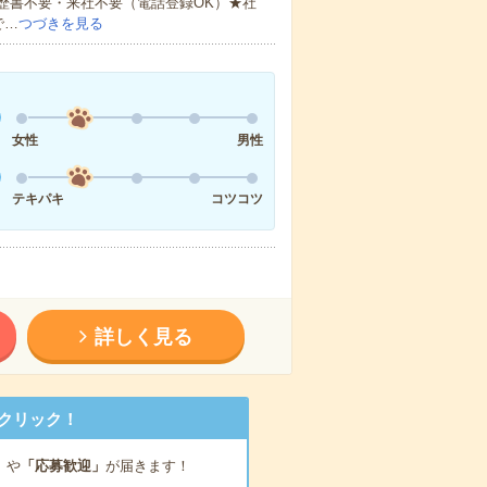
歴書不要・来社不要（電話登録OK）★社
で…
つづきを見る
女性
男性
テキパキ
コツコツ
詳しく見る
クリック！
」
や
「応募歓迎」
が届きます！