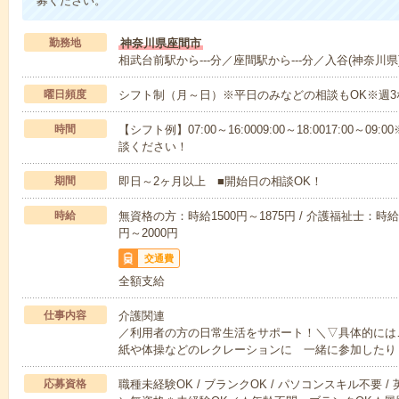
募ください。
勤務地
神奈川県座間市
相武台前駅から---分／座間駅から---分／入谷(神奈川県)
曜日頻度
シフト制（月～日）※平日のみなどの相談もOK※週3
時間
【シフト例】07:00～16:0009:00～18:0017:00
談ください！
期間
即日～2ヶ月以上 ■開始日の相談OK！
時給
無資格の方：時給1500円～1875円 / 介護福祉士：時給1
円～2000円
交通費
全額支給
仕事内容
介護関連
／利用者の方の日常生活をサポート！＼▽具体的には
紙や体操などのレクレーションに 一緒に参加したり
応募資格
職種未経験OK / ブランクOK / パソコンスキル不要 /