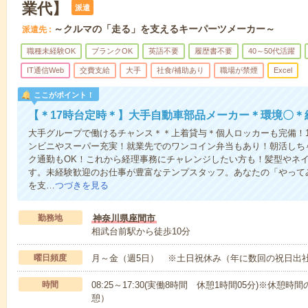
業代】
派遣
～クルマの「走る」を支えるキーパーツメーカー～
派遣先
職種未経験OK
ブランクOK
英語不要
履歴書不要
40～50代活躍
IT通信Web
交費支給
大手
社食/補助あり
職場が禁煙
Excel
ここがポイント！
【＊17時台定時＊】大手自動車部品メーカー＊環境〇＊
大手グループで働けるチャンス＊＊上着貸与＊個人ロッカーも完備！
ンビニやスーパー充実！就業先でのワンコイン弁当もあり！朝活しちゃ
ク通勤もOK！これから経理事務にチャレンジしたい方も！髪型やネ
す。未経験歓迎のお仕事が豊富なテンプスタッフ。あなたの「やって
を支…
つづきを見る
勤務地
神奈川県座間市
相武台前駅から徒歩10分
曜日頻度
月～金（週5日） ※土日祝休み（年に数回の祝日出社
時間
08:25～17:30(実働8時間 休憩1時間05分)※休憩
憩）