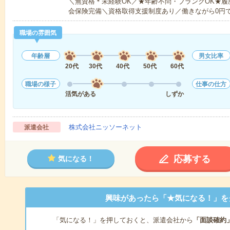
＼無資格＊未経験OK／★年齢不問・ブランクOK★履
会保険完備＼資格取得支援制度あり／働きながら0円
職場の雰囲気
年齢層
男女比率
20代
30代
40代
50代
60代
職場の様子
仕事の仕方
活気がある
しずか
株式会社ニッソーネット
派遣会社
応募する
気になる！
興味があったら「★気になる！」を
「気になる！」を押しておくと、派遣会社から
「面談確約