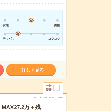
女性
男性
テキパキ
コツコツ
詳しく見る
一括
応募
No.TEMPGT26-0629036
AX27.2万＋残