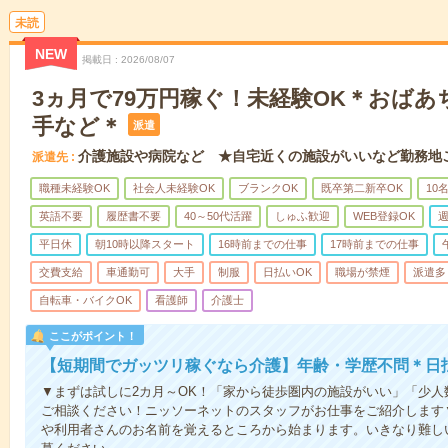
未読
NEW
掲載日
2026/08/07
3ヵ月で79万円稼ぐ！未経験OK＊おば
手など＊
派遣
介護施設や病院など ★自宅近くの施設がいいなど勤務地
派遣先
職種未経験OK
社会人未経験OK
ブランクOK
既卒第二新卒OK
10
英語不要
履歴書不要
40～50代活躍
しゅふ歓迎
WEB登録OK
週
平日休
朝10時以降スタート
16時前までの仕事
17時前までの仕事
交費支給
車通勤可
大手
制服
日払いOK
職場が禁煙
派遣多
自転車・バイクOK
看護師
介護士
ここがポイント！
【短期間でガッツリ稼ぐなら介護】年齢・学歴不問＊日払
▼まずは試しに2カ月～OK！「家から徒歩圏内の施設がいい」「少
ご相談ください！ニッソーネットのスタッフがお仕事をご紹介します
や利用者さんのお名前を覚えるところから始まります。いきなり難し