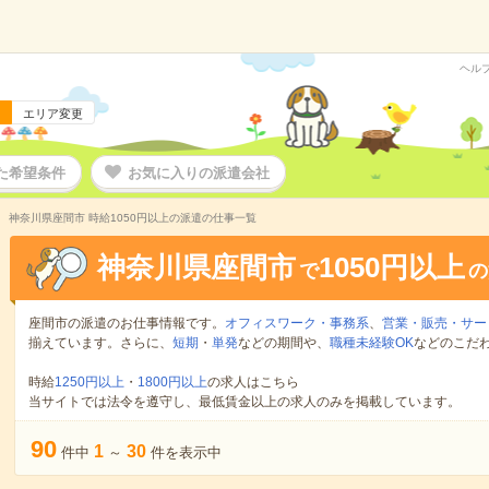
ヘル
エリア変更
た希望条件
お気に入りの派遣会社
神奈川県座間市 時給1050円以上の派遣の仕事一覧
神奈川県座間市
1050円以上
で
の
座間市の派遣のお仕事情報です。
オフィスワーク・事務系
、
営業・販売・サー
揃えています。さらに、
短期
・
単発
などの期間や、
職種未経験OK
などのこだ
時給
1250円以上
・
1800円以上
の求人はこちら
当サイトでは法令を遵守し、最低賃金以上の求人のみを掲載しています。
90
1
30
件中
～
件を表示中