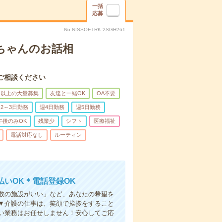
一括
応募
No.NISSOETRK-2SGH261
あちゃんのお話相
ご相談ください
名以上の大量募集
友達と一緒OK
OA不要
2～3日勤務
週4日勤務
週5日勤務
午後のみOK
残業少
シフト
医療福祉
電話対応なし
ルーティン
いOK＊電話登録OK
人数の施設がいい」など、あなたの希望を
▼介護の仕事は、笑顔で挨拶をすること
い業務はお任せしません！安心してご応