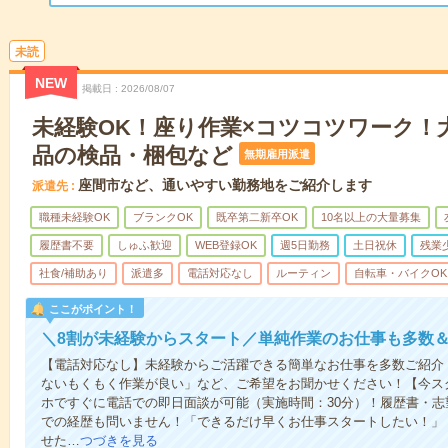
未読
NEW
掲載日
2026/08/07
未経験OK！座り作業×コツコツワーク！
品の検品・梱包など
無期雇用派遣
座間市など、通いやすい勤務地をご紹介します
派遣先
職種未経験OK
ブランクOK
既卒第二新卒OK
10名以上の大量募集
履歴書不要
しゅふ歓迎
WEB登録OK
週5日勤務
土日祝休
残業
社食/補助あり
派遣多
電話対応なし
ルーティン
自転車・バイクOK
ここがポイント！
＼8割が未経験からスタート／単純作業のお仕事も多数
【電話対応なし】未経験からご活躍できる簡単なお仕事を多数ご紹介
ないもくもく作業が良い」など、ご希望をお聞かせください！【今ス
ホですぐに電話での即日面談が可能（実施時間：30分）！履歴書・志
での経歴も問いません！「できるだけ早くお仕事スタートしたい！」
せた…
つづきを見る