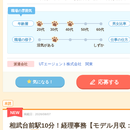
職場の雰囲気
年齢層
男女比率
20代
30代
40代
50代
60代
職場の様子
仕事の仕方
活気がある
しずか
UTエージェント株式会社 関東
派遣会社
応募する
気になる！
未読
NEW
掲載日
2026/08/07
相武台前駅10分！経理事務【モデル月収：M