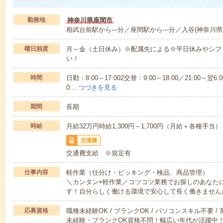
勤務地
神奈川県座間市
相武台前駅から---分／座間駅から---分／入谷(神奈川県)
曜日頻度
月～金（土日休み）※配属先による※平日休みやシフ
い！
時間
日勤：8:00～17:002交替：9:00～18:00／21:00～翌6:0
0:…
つづきを見る
期間
長期
時給
月給32万円時給1,300円～1,700円（月給＋各種手当）
交通費
交通費支給 ※規定有
仕事内容
軽作業（仕分け・ピッキング・検品、商品管理）
＼カンタン×軽作業／コツコツ業務でお探しのあなた
す！自分らしく働ける環境で安心して長く働きません
応募資格
職種未経験OK / ブランクOK / パソコンスキル不要 /
未経験・ブランクOK資格不問！幅広い年代が活躍中