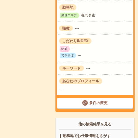
勤務地
海老名市
勤務エリア
職種
---
こだわりINDEX
---
絶対
---
できれば
キーワード
---
あなたのプロフィール
---
条件の変更
他の検索結果を見る
勤務地でお仕事情報をさがす