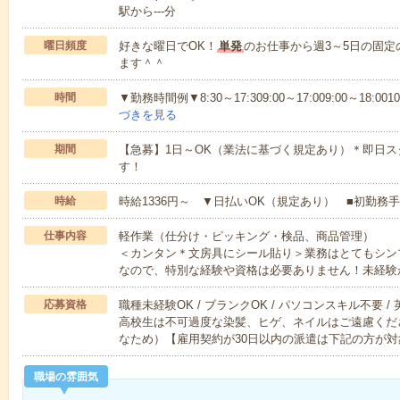
駅から---分
曜日頻度
好きな曜日でOK！
単発
のお仕事から週3～5日の固
ます＾＾
時間
▼勤務時間例▼8:30～17:309:00～17:009:00～18:0010:0
づきを見る
期間
【急募】1日～OK（業法に基づく規定あり）＊即日ス
す！
時給
時給1336円～ ▼日払いOK（規定あり） ■初勤務
仕事内容
軽作業（仕分け・ピッキング・検品、商品管理）
＜カンタン＊文房具にシール貼り＞業務はとてもシン
なので、特別な経験や資格は必要ありません！未経験
応募資格
職種未経験OK / ブランクOK / パソコンスキル不要 /
高校生は不可過度な染髪、ヒゲ、ネイルはご遠慮くだ
なため）【雇用契約が30日以内の派遣は下記の方が対
職場の雰囲気