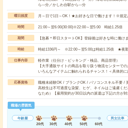
ら---分／かしわ台駅から---分
曜日頻度
月～日で1日～OK！★お好きな日で働けます！※規定
時間
21:00～翌6:00(30:00)※22:00～翌5:00 時給1.25倍
期間
【急募＊即日スタートOK】登録後は好きな時に働け
時給
時給1336円～ ※22:00～翌5:00は時給1.25倍 ★夜
仕事内容
軽作業（仕分け・ピッキング・検品、商品管理）
【大手通販サイトの商品を取り扱う物流センターでの
いろんなアイテムに触れられるチャンス！＜具体的に
応募資格
職種未経験OK / ブランクOK / パソコンスキル不要 /
高校生は不可過度な染髪、ヒゲ、ネイルはご遠慮くだ
なため）【雇用契約が30日以内の派遣は下記の方が対
職場の雰囲気
年齢層
男女比率
20代
30代
40代
50代
60代