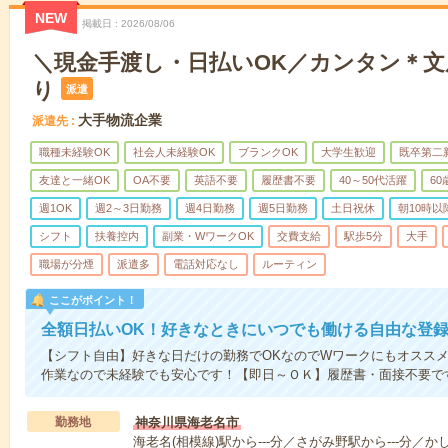
NEW
掲載日
2026/08/06
＼現金手渡し・日払いOK／カンタン＊
り
派遣
大手物流企業
派遣先
職種未経験OK
社会人未経験OK
ブランクOK
大学生歓迎
既卒第二
友達と一緒OK
OA不要
英語不要
履歴書不要
40～50代活躍
6
週1OK
週2～3日勤務
週4日勤務
週5日勤務
土日祝休
朝10時以
シフト
扶養控内
副業・WワークOK
交費支給
駅歩5分
大手
職場が分煙
派遣多
電話対応なし
ルーティン
ここがポイント！
全額日払いOK！好きなときにいつでも働ける自由な登
【シフト自由】好きな日だけの勤務でOKなのでWワークにもオスス
作業なので未経験でも安心です！【即日～ＯＫ】履歴書・面接不要で
勤務地
神奈川県海老名市
海老名(相模線)駅から---分／さがみ野駅から---分／か