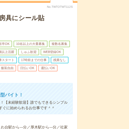
No.TWTOTWT112S
文房具にシール貼
新卒OK
10名以上の大量募集
複数名募集
0歳以上活躍
しゅふ歓迎
WEB登録OK
降スタート
17時前までの仕事
残業なし
服装自由
日払いOK
週払いOK
録型バイト！
メ！【未経験歓迎】誰でもできるシンプル
すぐに始められるお仕事です＾＾
しわ台駅から---分／厚木駅から---分／社家