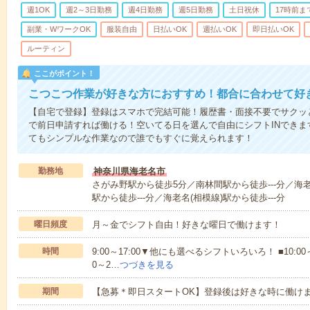
週1OK
週2～3日勤務
週4日勤務
週5日勤務
土日祝休
17時前ま
副業・WワークOK
服装自由
日払いOK
週払いOK
即日払いOK
ルーティン
ここがポイント！
こつこつ作業が好きな方におすすめ！都合に合わせて好
【自宅で登録】登録はスマホで完結可能！履歴書・面接不要でサクッ
で前日申請すれば働ける！空いてる日を選んで自由にシフトINでき
てもシンプルな作業なので誰でもすぐに覚えられます！
勤務地
神奈川県海老名市
さがみ野駅から徒歩5分／南林間駅から徒歩---分／海老
駅から徒歩---分／海老名(相模線)駅から徒歩---分
曜日頻度
月～金でシフト自由！好きな曜日で働けます！
時間
9:00～17:00▼他にも選べるシフトいろいろ！ ■10:00～18:0
0～2…
つづきを見る
期間
【急募＊即日スタートOK】登録後は好きな時に働け