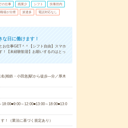
での仕事
残業少
シフト
扶養控内
職場が分煙
派遣多
電話対応なし
きな日に働けます！
とお仕事GET＾＾【シフト自由】スマホ
ます！【未経験歓迎】お願いするのはとっ
名(相鉄・小田急)駅から徒歩---分／厚木
0■9:00～12:00■13:00～18:00■13:0
ます！（業法に基づく規定あり）