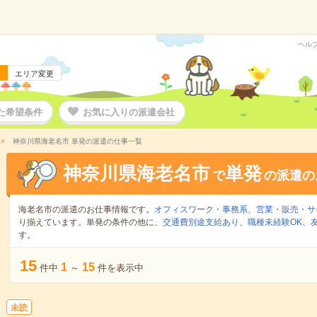
ヘル
エリア変更
た希望条件
お気に入りの派遣会社
神奈川県海老名市 単発の派遣の仕事一覧
神奈川県海老名市
単発
で
の派遣の
海老名市の派遣のお仕事情報です。
オフィスワーク・事務系
、
営業・販売・サ
り揃えています。単発の条件の他に、
交通費別途支給あり
、
職種未経験OK
、
す。
15
1
15
件中
～
件を表示中
未読