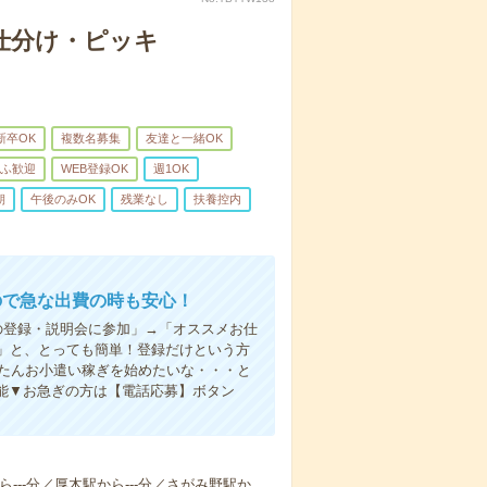
仕分け・ピッキ
新卒OK
複数名募集
友達と一緒OK
ふ歓迎
WEB登録OK
週1OK
朝
午後のみOK
残業なし
扶養控内
ので急な出費の時も安心！
の登録・説明会に参加」→「オススメお仕
」と、とっても簡単！登録だけという方
んたんお小遣い稼ぎを始めたいな・・・と
能▼お急ぎの方は【電話応募】ボタン
ら---分／厚木駅から---分／さがみ野駅か