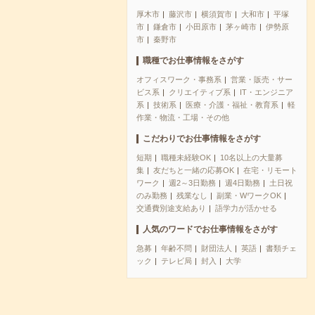
厚木市
藤沢市
横須賀市
大和市
平塚
市
鎌倉市
小田原市
茅ヶ崎市
伊勢原
市
秦野市
職種でお仕事情報をさがす
オフィスワーク・事務系
営業・販売・サー
ビス系
クリエイティブ系
IT・エンジニア
系
技術系
医療・介護・福祉・教育系
軽
作業・物流・工場・その他
こだわりでお仕事情報をさがす
短期
職種未経験OK
10名以上の大量募
集
友だちと一緒の応募OK
在宅・リモート
ワーク
週2～3日勤務
週4日勤務
土日祝
のみ勤務
残業なし
副業・WワークOK
交通費別途支給あり
語学力が活かせる
人気のワードでお仕事情報をさがす
急募
年齢不問
財団法人
英語
書類チェ
ック
テレビ局
封入
大学