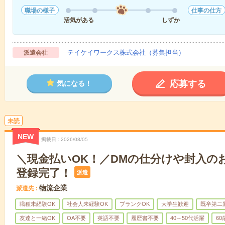
職場の様子
仕事の仕方
活気がある
しずか
テイケイワークス株式会社（募集担当）
派遣会社
応募する
気になる！
未読
NEW
掲載日
2026/08/05
＼現金払いOK！／DMの仕分けや封入の
登録完了！
派遣
物流企業
派遣先
職種未経験OK
社会人未経験OK
ブランクOK
大学生歓迎
既卒第二
友達と一緒OK
OA不要
英語不要
履歴書不要
40～50代活躍
6