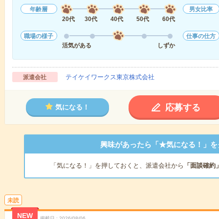
年齢層
男女比率
20代
30代
40代
50代
60代
職場の様子
仕事の仕方
活気がある
しずか
テイケイワークス東京株式会社
派遣会社
応募する
気になる！
興味があったら「★気になる！」を
「気になる！」を押しておくと、派遣会社から
「面談確約
未読
NEW
掲載日
2026/08/06