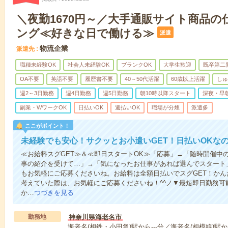
＼夜勤1670円～／大手通販サイト商品の
ング≪好きな日で働ける≫
派遣
物流企業
派遣先
職種未経験OK
社会人未経験OK
ブランクOK
大学生歓迎
既卒第二
OA不要
英語不要
履歴書不要
40～50代活躍
60歳以上活躍
しゅ
週2～3日勤務
週4日勤務
週5日勤務
朝10時以降スタート
深夜・早
副業・WワークOK
日払いOK
週払いOK
職場が分煙
派遣多
ここがポイント！
未経験でも安心！サクッとお小遣いGET！日払いOKな
≪お給料スグGET≫＆≪即日スタートOK≫「応募」→「随時開催中
事の紹介を受けて…」→「気になったお仕事があれば選んでスタート
もお気軽にご応募くださいね。お給料は全額日払いでスグGET！か
考えていた際は、お気軽にご応募くださいね！^^ノ▼最短即日勤務可
か…
つづきを見る
勤務地
神奈川県海老名市
海老名(相鉄・小田急)駅から---分／海老名(相模線)駅か