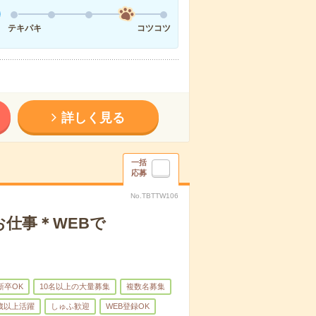
テキパキ
コツコツ
詳しく見る
一括
応募
No.TBTTW106
お仕事＊WEBで
新卒OK
10名以上の大量募集
複数名募集
0歳以上活躍
しゅふ歓迎
WEB登録OK