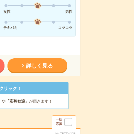
女性
男性
テキパキ
コツコツ
詳しく見る
クリック！
」
や
「応募歓迎」
が届きます！
一括
応募
No.TBTTW138