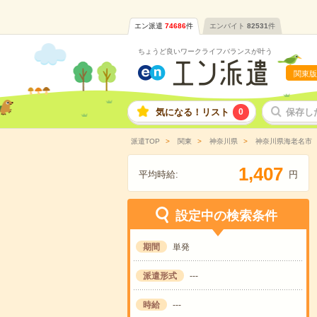
エン派遣
74686
件
エンバイト
82531
件
ちょうど良いワークライフバランスが叶う
関東版
気になる！リスト
0
保存し
派遣TOP
関東
神奈川県
神奈川県海老名市
,
1
4
0
7
平均時給:
円
設定中の検索条件
期間
単発
派遣形式
---
時給
---