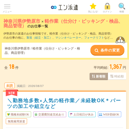
メニュー
気になる!
ログイン
検索
神奈川県伊勢原市
×
軽作業（仕分け・ピッキング・検品、
商品管理）
のお仕事一覧
伊勢原市の派遣のお仕事情報です。軽作業（仕分け・ピッキング・検品、商品管理）
のお仕事の他に、
製造（組立・加工）
、
マシンオペレーター
、
フォークリフト
などを
取り揃えています。さらに、
短期
・
単発
などの期間や、
職種未経験OK
などのこだわり
条件で絞り込んでいただけます。職種辞典：
軽作業（仕分け・ピッキング・検品、商
神奈川県伊勢原市 / 軽作業（仕分け・ピッキング・検
条件の変更
品管理）のお仕事とは？とは？
品、商品管理）
18
1,367
全
件
平均時給:
円
時給順
新着順
未読
掲載日
2026/08/07
NEW
＼勤務地多数×人気の軽作業／未経験OK＊パー
ツの加工や組立など
職種未経験OK
交通費別途支給あり
土日祝日が休み
WEB登録OK
無期雇用派遣