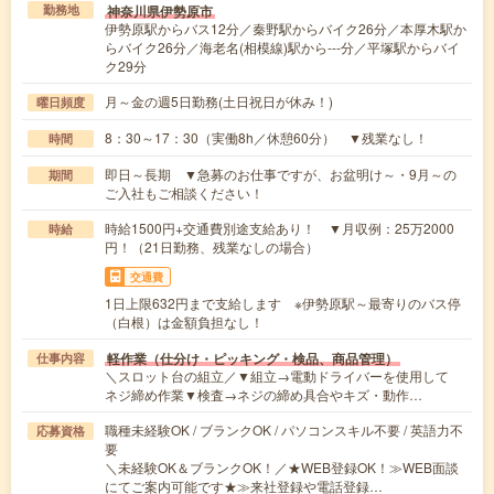
神奈川県伊勢原市
勤務地
伊勢原駅からバス12分／秦野駅からバイク26分／本厚木駅か
らバイク26分／海老名(相模線)駅から---分／平塚駅からバイ
ク29分
月～金の週5日勤務(土日祝日が休み！)
曜日頻度
8：30～17：30（実働8h／休憩60分） ▼残業なし！
時間
即日～長期 ▼急募のお仕事ですが、お盆明け～・9月～の
期間
ご入社もご相談ください！
時給1500円+交通費別途支給あり！ ▼月収例：25万2000
時給
円！（21日勤務、残業なしの場合）
交通費
1日上限632円まで支給します ※伊勢原駅～最寄りのバス停
（白根）は金額負担なし！
軽作業（仕分け・ピッキング・検品、商品管理）
仕事内容
＼スロット台の組立／▼組立→電動ドライバーを使用して
ネジ締め作業▼検査→ネジの締め具合やキズ・動作…
職種未経験OK / ブランクOK / パソコンスキル不要 / 英語力不
応募資格
要
＼未経験OK＆ブランクOK！／★WEB登録OK！≫WEB面談
にてご案内可能です★≫来社登録や電話登録…