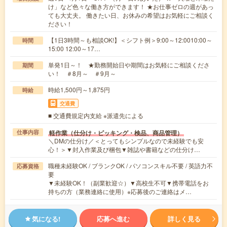
け」など色々な働き方ができます！ ★お仕事ゼロの週があっ
ても大丈夫。 働きたい日、お休みの希望はお気軽にご相談く
ださい！
【1日3時間～も相談OK!】＜シフト例＞9:00～12:0010:00～
時間
15:00 12:00～17…
単発1日～！ ★勤務開始日や期間はお気軽にご相談くださ
期間
い！ ＃8月～ ＃9月～
時給1,500円～1,875円
時給
交通費
■ 交通費規定内支給 ※派遣先による
軽作業（仕分け・ピッキング・検品、商品管理）
仕事内容
＼DMの仕分け／＜とってもシンプルなので未経験でも安
心！＞▼封入作業及び梱包▼雑誌や書籍などの仕分け…
職種未経験OK / ブランクOK / パソコンスキル不要 / 英語力不
応募資格
要
▼未経験OK！（副業歓迎☆）▼高校生不可▼携帯電話をお
持ちの方（業務連絡に使用）※応募後のご連絡はメ…
気になる!
応募へ進む
詳しく見る