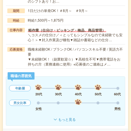
のシフトあり！お…
1日だけの単発OK！＃8月～ ＃9月～
期間
時給1,500円～1,875円
時給
軽作業（仕分け・ピッキング・検品、商品管理）
仕事内容
＼コスメの仕分け／＜とってもシンプルなので未経験でも安
心！＞▼封入作業及び梱包▼雑誌や書籍などの仕分…
職種未経験OK / ブランクOK / パソコンスキル不要 / 英語力不
応募資格
要
▼未経験OK！（副業歓迎☆）▼高校生不可▼携帯電話をお
持ちの方（業務連絡に使用）※応募後のご連絡はメ…
職場の雰囲気
年齢層
20代
30代
40代
50代
60代
男女比率
女性
男性
もっと見る