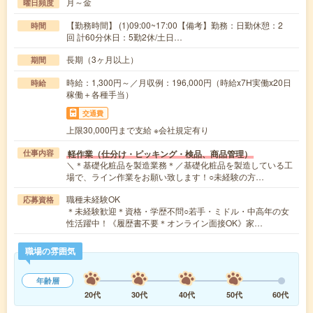
月～金
曜日頻度
【勤務時間】 (1)09:00~17:00【備考】勤務：日勤休憩：2
時間
回 計60分休日：5勤2休/土日…
長期（3ヶ月以上）
期間
時給：1,300円～／月収例：196,000円（時給x7H実働x20日
時給
稼働＋各種手当）
交通費
上限30,000円まで支給 ※会社規定有り
軽作業（仕分け・ピッキング・検品、商品管理）
仕事内容
＼＊基礎化粧品を製造業務＊／基礎化粧品を製造している工
場で、ライン作業をお願い致します！○未経験の方…
職種未経験OK
応募資格
＊未経験歓迎＊資格・学歴不問○若手・ミドル・中高年の女
性活躍中！《履歴書不要＊オンライン面接OK》家…
職場の雰囲気
年齢層
20代
30代
40代
50代
60代