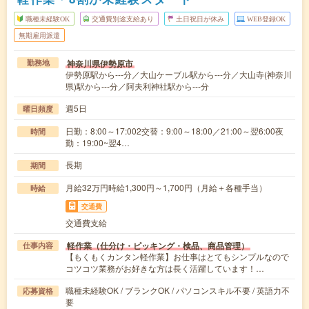
職種未経験OK
交通費別途支給あり
土日祝日が休み
WEB登録OK
無期雇用派遣
神奈川県伊勢原市
勤務地
伊勢原駅から---分／大山ケーブル駅から---分／大山寺(神奈川
県)駅から---分／阿夫利神社駅から---分
週5日
曜日頻度
日勤：8:00～17:002交替：9:00～18:00／21:00～翌6:00夜
時間
勤：19:00~翌4…
長期
期間
月給32万円時給1,300円～1,700円（月給＋各種手当）
時給
交通費
交通費支給
軽作業（仕分け・ピッキング・検品、商品管理）
仕事内容
【もくもくカンタン軽作業】お仕事はとてもシンプルなので
コツコツ業務がお好きな方は長く活躍しています！…
職種未経験OK / ブランクOK / パソコンスキル不要 / 英語力不
応募資格
要