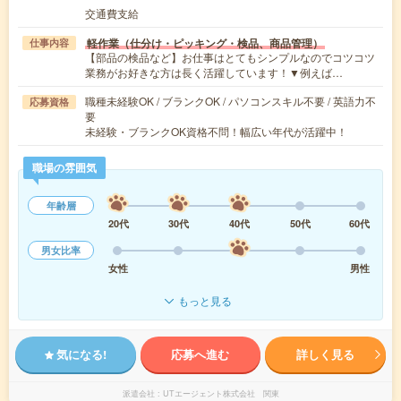
交通費支給
軽作業（仕分け・ピッキング・検品、商品管理）
仕事内容
【部品の検品など】お仕事はとてもシンプルなのでコツコツ
業務がお好きな方は長く活躍しています！▼例えば…
職種未経験OK / ブランクOK / パソコンスキル不要 / 英語力不
応募資格
要
未経験・ブランクOK資格不問！幅広い年代が活躍中！
職場の雰囲気
年齢層
20代
30代
40代
50代
60代
男女比率
女性
男性
もっと見る
気になる!
応募へ進む
詳しく見る
派遣会社
UTエージェント株式会社 関東