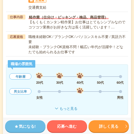
交通費支給
軽作業（仕分け・ピッキング・検品、商品管理）
仕事内容
【もくもくカンタン軽作業】お仕事はとてもシンプルなので
コツコツ業務がお好きな方は長く活躍しています！…
職種未経験OK / ブランクOK / パソコンスキル不要 / 英語力不
応募資格
要
未経験・ブランクOK資格不問！幅広い年代が活躍中！どな
たでも始められるお仕事です
職場の雰囲気
年齢層
20代
30代
40代
50代
60代
男女比率
女性
男性
もっと見る
気になる!
応募へ進む
詳しく見る