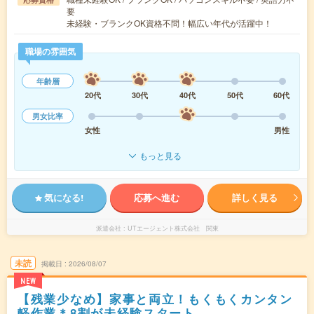
要
未経験・ブランクOK資格不問！幅広い年代が活躍中！
職場の雰囲気
年齢層
20代
30代
40代
50代
60代
男女比率
女性
男性
もっと見る
気になる!
応募へ進む
詳しく見る
派遣会社
UTエージェント株式会社 関東
未読
掲載日
2026/08/07
NEW
【残業少なめ】家事と両立！もくもくカンタン
軽作業＊8割が未経験スタート