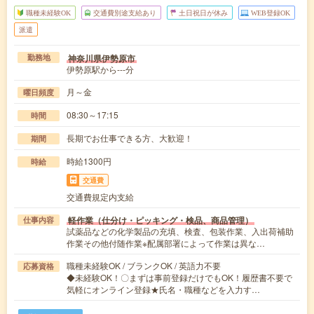
職種未経験OK
交通費別途支給あり
土日祝日が休み
WEB登録OK
派遣
神奈川県伊勢原市
勤務地
伊勢原駅から---分
月～金
曜日頻度
08:30～17:15
時間
長期でお仕事できる方、大歓迎！
期間
時給1300円
時給
交通費
交通費規定内支給
軽作業（仕分け・ピッキング・検品、商品管理）
仕事内容
試薬品などの化学製品の充填、検査、包装作業、入出荷補助
作業その他付随作業※配属部署によって作業は異な…
職種未経験OK / ブランクOK / 英語力不要
応募資格
◆未経験OK！〇まずは事前登録だけでもOK！履歴書不要で
気軽にオンライン登録★氏名・職種などを入力す…