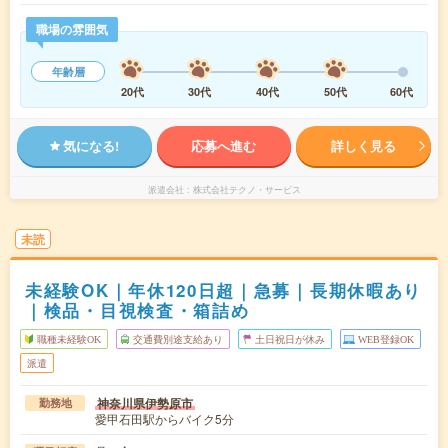
職場の雰囲気
年齢層
20代
30代
40代
50代
60代
気になる!
応募へ進む
詳しく見る
派遣会社
株式会社テクノ・サービス
未読
未経験OK｜年休120日超｜急募｜長期休暇あり
｜検品・目視検査・箱詰め
職種未経験OK
交通費別途支給あり
土日祝日が休み
WEB登録OK
派遣
神奈川県伊勢原市
勤務地
愛甲石田駅からバイク5分