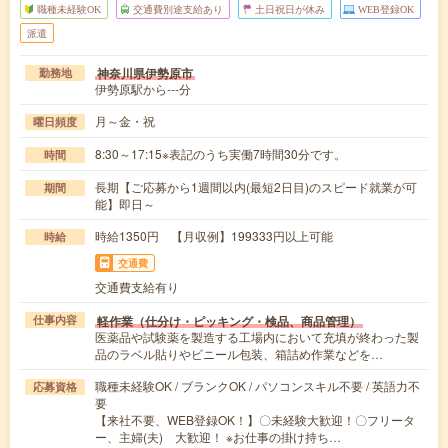
職種未経験OK
交通費別途支給あり
土日祝日が休み
WEB登録OK
派遣
神奈川県伊勢原市
勤務地
伊勢原駅から---分
月～金・祝
曜日頻度
8:30～17:15※表記のうち実働7時間30分です。
時間
長期【ご応募から1週間以内(最短2日目)のスピード就業が可
期間
能】即日～
時給1350円 【月収例】199333円以上可能
時給
交通費
交通費支給有り
軽作業（仕分け・ピッキング・検品、商品管理）
仕事内容
医薬品や試験薬を製造する工場内において充填が終わった製
品のラベル貼りやビニール包装、箱詰め作業などを…
職種未経験OK / ブランクOK / パソコンスキル不要 / 英語力不
応募資格
要
【来社不要、WEB登録OK！】〇未経験大歓迎！〇フリータ
ー、主婦(夫) 大歓迎！ ※お仕事の掛け持ち…