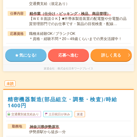
交通費支給（規定あり）
軽作業（仕分け・ピッキング・検品、商品管理）
仕事内容
【ＷＥＢ面談ＯＫ】■半導体製造装置の配電盤や分電盤の品
質管理部門でのお仕事です・製品の目視検査・配線…
職種未経験OK / ブランクOK
応募資格
＊資格・経験不問＊20～49歳くらいまでの男女活躍中！
気になる!
応募へ進む
詳しく見る
派遣会社
株式会社日本ワークプレイス
未読
精密機器製造(部品組立・調整・検査)/時給
1400円
交通費別途支給あり
土日祝日が休み
派遣
神奈川県伊勢原市
勤務地
伊勢原駅から徒歩---分