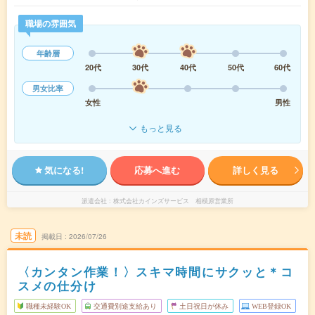
職場の雰囲気
年齢層
20代
30代
40代
50代
60代
男女比率
女性
男性
もっと見る
気になる!
応募へ進む
詳しく見る
派遣会社
株式会社カインズサービス 相模原営業所
未読
掲載日
2026/07/26
〈カンタン作業！〉スキマ時間にサクッと＊コ
スメの仕分け
職種未経験OK
交通費別途支給あり
土日祝日が休み
WEB登録OK