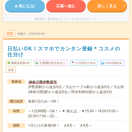
気になる!
応募へ進む
詳しく見る
派遣会社
株式会社バイトレ（キャムコムグループ）
未読
掲載日
2026/06/28
日払いOK！スマホでカンタン登録＊コスメの
仕分け
職種未経験OK
交通費別途支給あり
土日祝日が休み
WEB登録OK
派遣
神奈川県伊勢原市
勤務地
伊勢原駅から徒歩5分／大山ケーブル駅から徒歩5分／大山寺
(神奈川県)駅から徒歩5分／阿夫利神社駅から徒歩5分
単発1日のみ～OK！
曜日頻度
＜1日3時間～OK！＞▼ 例えば… ▼15:00～18:0015:00～
時間
22:0017:00～22:…
1日だけの単発OK！ ＃8月～ ＃9月～
期間