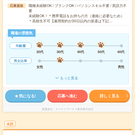
職種未経験OK / ブランクOK / パソコンスキル不要 / 英語力不
応募資格
要
未経験OK！＊携帯電話をお持ちの方（連絡に必要なため）
＊高校生不可【雇用契約が30日以内の派遣は下記…
職場の雰囲気
年齢層
20代
30代
40代
50代
60代
男女比率
女性
男性
もっと見る
気になる!
応募へ進む
詳しく見る
派遣会社
テイケイワークス東京株式会社
未読