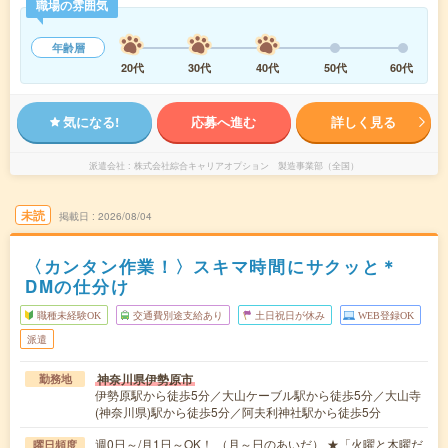
職場の雰囲気
年齢層
20代
30代
40代
50代
60代
気になる!
応募へ進む
詳しく見る
派遣会社
株式会社綜合キャリアオプション 製造事業部（全国）
未読
掲載日
2026/08/04
〈カンタン作業！〉スキマ時間にサクッと＊
DMの仕分け
職種未経験OK
交通費別途支給あり
土日祝日が休み
WEB登録OK
派遣
神奈川県伊勢原市
勤務地
伊勢原駅から徒歩5分／大山ケーブル駅から徒歩5分／大山寺
(神奈川県)駅から徒歩5分／阿夫利神社駅から徒歩5分
週0日～/月1日～OK！ （月～日のあいだ） ★「火曜と木曜だ
曜日頻度