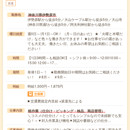
派遣
神奈川県伊勢原市
勤務地
伊勢原駅から徒歩5分／大山ケーブル駅から徒歩5分／大山寺
(神奈川県)駅から徒歩5分／阿夫利神社駅から徒歩5分
週0日～/月1日～OK！ （月～日のあいだ） ★「火曜と木曜だ
曜日頻度
け」など色々な働き方ができます！ ★お仕事ゼロの週があっ
ても大丈夫。 働きたい日、お休みの希望はお気軽にご相談く
ださい！
【1日3時間～も相談OK!】＜シフト例＞9:00～12:0010:00～
時間
15:00 12:00～17…
単発1日～！ ★勤務開始日や期間はお気軽にご相談くださ
期間
い！ ＃8月～ ＃9月～
時給1,500円～1,875円
時給
交通費
■ 交通費規定内支給 ※派遣先による
軽作業（仕分け・ピッキング・検品、商品管理）
仕事内容
＼コスメの仕分け／＜とってもシンプルなので未経験でも安
心！＞▼封入作業及び梱包▼雑誌や書籍などの仕分…
職種未経験OK / ブランクOK / パソコンスキル不要 / 英語力不
応募資格