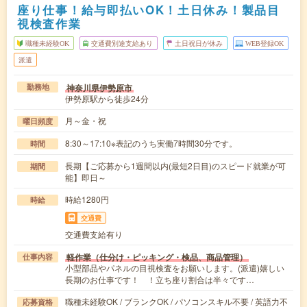
座り仕事！給与即払いOK！土日休み！製品目
視検査作業
職種未経験OK
交通費別途支給あり
土日祝日が休み
WEB登録OK
派遣
神奈川県伊勢原市
勤務地
伊勢原駅から徒歩24分
月～金・祝
曜日頻度
8:30～17:10※表記のうち実働7時間30分です。
時間
長期【ご応募から1週間以内(最短2日目)のスピード就業が可
期間
能】即日～
時給1280円
時給
交通費
交通費支給有り
軽作業（仕分け・ピッキング・検品、商品管理）
仕事内容
小型部品やパネルの目視検査をお願いします。(派遣)嬉しい
長期のお仕事です！ ！立ち座り割合は半々です…
職種未経験OK / ブランクOK / パソコンスキル不要 / 英語力不
応募資格