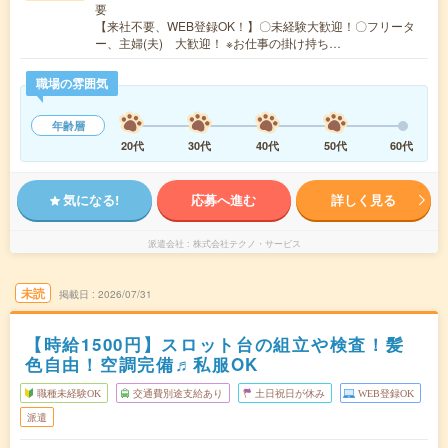
要
【来社不要、WEB登録OK！】〇未経験大歓迎！〇フリータ
ー、主婦(夫) 大歓迎！ ※お仕事の掛け持ち…
職場の雰囲気
年齢層
20代
30代
40代
50代
60代
気になる!
応募へ進む
詳しく見る
派遣会社
株式会社テクノ・サービス
未読
掲載日
2026/07/31
【時給1500円】スロット台の組立や検査！髪
色自由！空調完備♬私服OK
職種未経験OK
交通費別途支給あり
土日祝日が休み
WEB登録OK
派遣