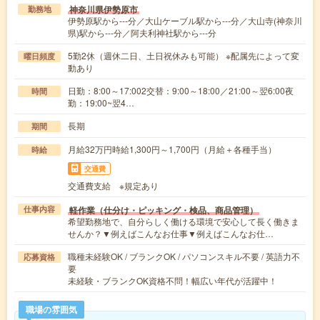
神奈川県伊勢原市
勤務地
伊勢原駅から---分／大山ケーブル駅から---分／大山寺(神奈川
県)駅から---分／阿夫利神社駅から---分
5勤2休（週休二日、土日祝休みも可能） ※配属先によって変
曜日頻度
動あり
日勤：8:00～17:002交替：9:00～18:00／21:00～翌6:00夜
時間
勤：19:00~翌4…
長期
期間
月給32万円時給1,300円～1,700円（月給＋各種手当）
時給
交通費
交通費支給 ※規定あり
軽作業（仕分け・ピッキング・検品、商品管理）
仕事内容
希望勤務地で、自分らしく働ける環境で安心して長く働きま
せんか？▼例えばこんなお仕事▼例えばこんなお仕…
職種未経験OK / ブランクOK / パソコンスキル不要 / 英語力不
応募資格
要
未経験・ブランクOK資格不問！幅広い年代が活躍中！
職場の雰囲気