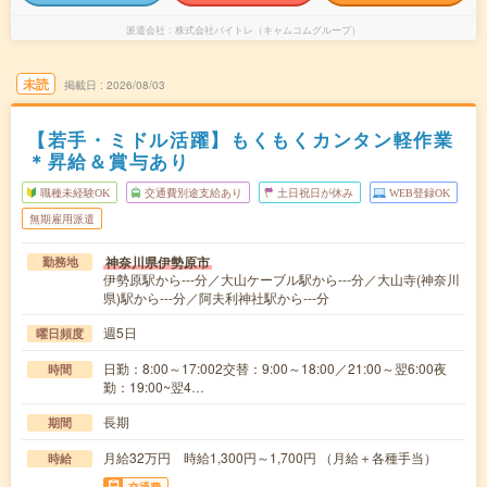
派遣会社
株式会社バイトレ（キャムコムグループ）
未読
掲載日
2026/08/03
【若手・ミドル活躍】もくもくカンタン軽作業
＊昇給＆賞与あり
職種未経験OK
交通費別途支給あり
土日祝日が休み
WEB登録OK
無期雇用派遣
神奈川県伊勢原市
勤務地
伊勢原駅から---分／大山ケーブル駅から---分／大山寺(神奈川
県)駅から---分／阿夫利神社駅から---分
週5日
曜日頻度
日勤：8:00～17:002交替：9:00～18:00／21:00～翌6:00夜
時間
勤：19:00~翌4…
長期
期間
月給32万円 時給1,300円～1,700円 （月給＋各種手当）
時給
交通費