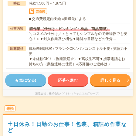
時給1,500円～1,875円
時給
交通費
■ 交通費規定内支給 ※派遣先による
軽作業（仕分け・ピッキング・検品、商品管理）
仕事内容
＼コスメの仕分け／＜とってもシンプルなので未経験でも安
心！＞▼封入作業及び梱包▼雑誌や書籍などの仕分…
職種未経験OK / ブランクOK / パソコンスキル不要 / 英語力不
応募資格
要
▼未経験OK！（副業歓迎☆）▼高校生不可▼携帯電話をお
持ちの方（業務連絡に使用）※応募後のご連絡はメ…
気になる!
応募へ進む
詳しく見る
派遣会社
株式会社バイトレ（キャムコムグループ）
未読
土日休み！日勤のお仕事！包装、箱詰め作業な
ど