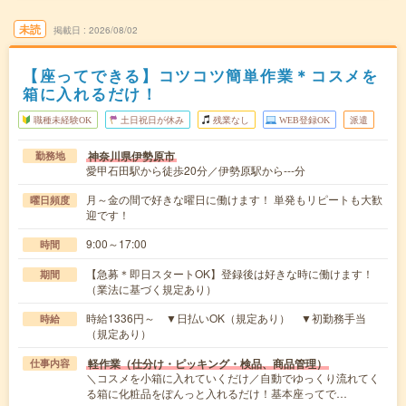
未読
掲載日
2026/08/02
【座ってできる】コツコツ簡単作業＊コスメを
箱に入れるだけ！
職種未経験OK
土日祝日が休み
残業なし
WEB登録OK
派遣
神奈川県伊勢原市
勤務地
愛甲石田駅から徒歩20分／伊勢原駅から---分
月～金の間で好きな曜日に働けます！ 単発もリピートも大歓
曜日頻度
迎です！
9:00～17:00
時間
【急募＊即日スタートOK】登録後は好きな時に働けます！
期間
（業法に基づく規定あり）
時給1336円～ ▼日払いOK（規定あり） ▼初勤務手当
時給
（規定あり）
軽作業（仕分け・ピッキング・検品、商品管理）
仕事内容
＼コスメを小箱に入れていくだけ／自動でゆっくり流れてく
る箱に化粧品をぽんっと入れるだけ！基本座ってで…