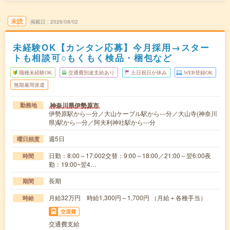
未読
掲載日
2026/08/02
未経験OK【カンタン応募】今月採用→スター
トも相談可○もくもく検品・梱包など
職種未経験OK
交通費別途支給あり
土日祝日が休み
WEB登録OK
無期雇用派遣
神奈川県伊勢原市
勤務地
伊勢原駅から---分／大山ケーブル駅から---分／大山寺(神奈川
県)駅から---分／阿夫利神社駅から---分
週5日
曜日頻度
日勤：8:00～17:002交替：9:00～18:00／21:00～翌6:00夜
時間
勤：19:00~翌4…
長期
期間
月給32万円 時給1,300円～1,700円 （月給＋各種手当）
時給
交通費
交通費支給