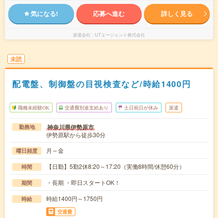
気になる!
応募へ進む
詳しく見る
派遣会社
UTエージェント株式会社
未読
配電盤、制御盤の目視検査など/時給1400円
職種未経験OK
交通費別途支給あり
土日祝日が休み
派遣
神奈川県伊勢原市
勤務地
伊勢原駅から徒歩30分
月～金
曜日頻度
【日勤】5勤2休8:20～17:20（実働8時間/休憩60分）
時間
・長期 ・即日スタートOK！
期間
時給1400円～1750円
時給
交通費