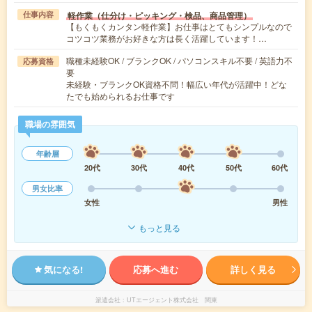
軽作業（仕分け・ピッキング・検品、商品管理）
仕事内容
【もくもくカンタン軽作業】お仕事はとてもシンプルなので
コツコツ業務がお好きな方は長く活躍しています！…
職種未経験OK / ブランクOK / パソコンスキル不要 / 英語力不
応募資格
要
未経験・ブランクOK資格不問！幅広い年代が活躍中！どな
たでも始められるお仕事です
職場の雰囲気
年齢層
20代
30代
40代
50代
60代
男女比率
女性
男性
もっと見る
気になる!
応募へ進む
詳しく見る
派遣会社
UTエージェント株式会社 関東