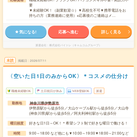
要
▼未経験OK！（副業歓迎☆）▼高校生不可▼携帯電話をお
持ちの方（業務連絡に使用）※応募後のご連絡はメ…
気になる!
応募へ進む
詳しく見る
派遣会社
株式会社バイトレ（キャムコムグループ）
未読
掲載日
2026/07/11
〈空いた日1日のみからOK〉＊コスメの仕分け
職種未経験OK
土日祝日が休み
WEB登録OK
派遣
神奈川県伊勢原市
勤務地
伊勢原駅から徒歩5分／大山ケーブル駅から徒歩5分／大山寺
(神奈川県)駅から徒歩5分／阿夫利神社駅から徒歩5分
好きな日1日～OK！＊希望シフト制で好きな曜日で働ける！
曜日頻度
9:00～18:00 など他にも▼10:00～19:00▼18:00～21:00など
時間