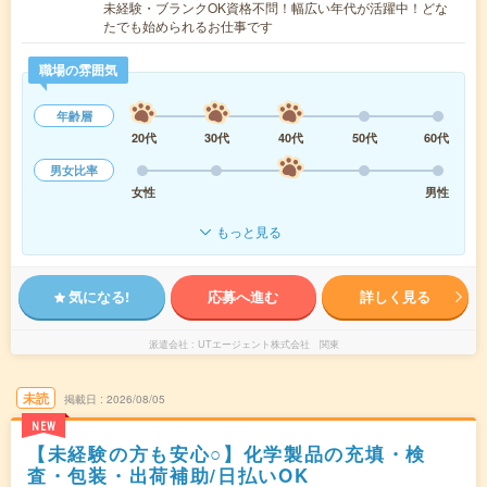
未経験・ブランクOK資格不問！幅広い年代が活躍中！どな
たでも始められるお仕事です
職場の雰囲気
年齢層
20代
30代
40代
50代
60代
男女比率
女性
男性
もっと見る
気になる!
応募へ進む
詳しく見る
派遣会社
UTエージェント株式会社 関東
未読
掲載日
2026/08/05
NEW
【未経験の方も安心○】化学製品の充填・検
査・包装・出荷補助/日払いOK