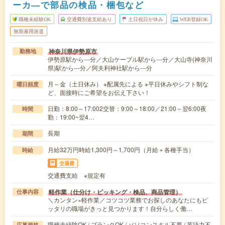
ーカ―で部品の検品・梱包など
職種未経験OK
交通費別途支給あり
土日祝日が休み
WEB登録OK
無期雇用派遣
神奈川県伊勢原市
勤務地
伊勢原駅から---分／大山ケーブル駅から---分／大山寺(神奈川
県)駅から---分／阿夫利神社駅から---分
月～金（土日休み） ※配属先による ※平日休みやシフト制な
曜日頻度
ど、面接時にご希望をお伝え下さい！
日勤：8:00～17:002交替：9:00～18:00／21:00～翌6:00夜
時間
勤：19:00~翌4…
長期
期間
月給32万円時給1,300円～1,700円（月給＋各種手当）
時給
交通費
交通費支給 ※規定有
軽作業（仕分け・ピッキング・検品、商品管理）
仕事内容
＼カンタン×軽作業／コツコツ業務でお探しのあなたにもピ
ッタリの職場がきっと見つかります！自分らしく働…
職種未経験OK / ブランクOK / パソコンスキル不要 / 英語力不
応募資格