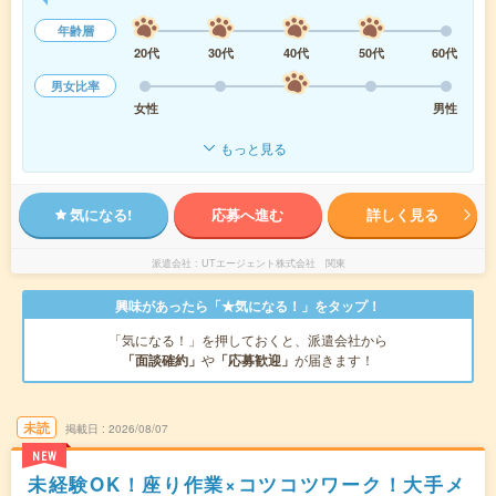
年齢層
20代
30代
40代
50代
60代
男女比率
女性
男性
もっと見る
気になる!
応募へ進む
詳しく見る
派遣会社
UTエージェント株式会社 関東
興味があったら「★気になる！」をタップ！
「気になる！」を押しておくと、派遣会社から
「面談確約」
や
「応募歓迎」
が届きます！
未読
掲載日
2026/08/07
NEW
未経験OK！座り作業×コツコツワーク！大手メ