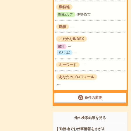
勤務地
伊勢原市
勤務エリア
職種
---
こだわりINDEX
---
絶対
---
できれば
キーワード
---
あなたのプロフィール
---
条件の変更
他の検索結果を見る
勤務地でお仕事情報をさがす