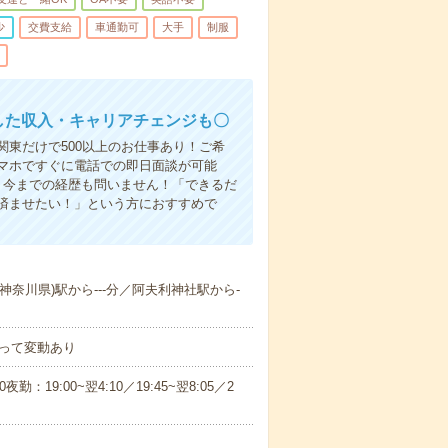
少
交費支給
車通勤可
大手
制服
した収入・キャリアチェンジも〇
東だけで500以上のお仕事あり！ご希
マホですぐに電話での即日面談が可能
！今までの経歴も問いません！「できるだ
済ませたい！」という方におすすめで
(神奈川県)駅から---分／阿夫利神社駅から-
って変動あり
0夜勤：19:00~翌4:10／19:45~翌8:05／2