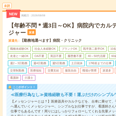
未読
NEW
掲載日
2026/08/08
【年齢不問＊週3日～OK】病院内でカル
ジャー
派遣
【勤務地選べます】病院・クリニック
派遣先
職種未経験OK
社会人未経験OK
ブランクOK
既卒第二新卒OK
10
友達と一緒OK
OA不要
英語不要
履歴書不要
40～50代活躍
6
週2～3日勤務
週4日勤務
週5日勤務
土日祝休
17時前までの仕事
交替制勤務
医療福祉
交費支給
服装自由
職場が禁煙
派遣多
看護師
介護士
ここがポイント！
≪医療行為なし≫資格経験も不要！運ぶだけのシンプル
【メッセンジャーとは？】医療器具やカルテなどを、台車に乗せて、
へ運んでいくメッセンジャー。シンプルなお仕事ですが、看護師さん
仕事でもあるんです！周りにはしっかりフォローしてくれる先輩メッ