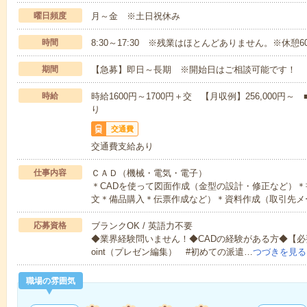
曜日頻度
月～金 ※土日祝休み
時間
8:30～17:30 ※残業はほとんどありません。※休憩6
期間
【急募】即日～長期 ※開始日はご相談可能です！
時給
時給1600円～1700円＋交 【月収例】256,000
り
交通費
交通費支給あり
仕事内容
ＣＡＤ（機械・電気・電子）
＊CADを使って図面作成（金型の設計・修正など）
文＊備品購入＊伝票作成など）＊資料作成（取引先メ
応募資格
ブランクOK / 英語力不要
◆業界経験問いません！◆CADの経験がある方◆【必要な
oint（プレゼン編集） #初めての派遣…
つづきを見る
職場の雰囲気