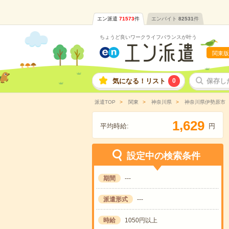
エン派遣
71573
件
エンバイト
82531
件
ちょうど良いワークライフバランスが叶う
関東版
気になる！リスト
0
保存し
派遣TOP
関東
神奈川県
神奈川県伊勢原市
,
1
6
2
9
平均時給:
円
設定中の検索条件
期間
---
派遣形式
---
時給
1050円以上