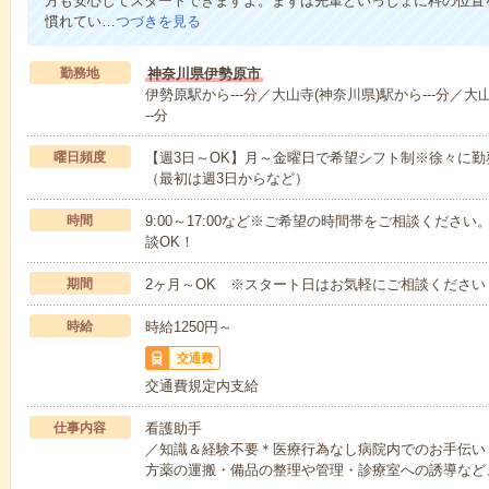
方も安心してスタートできますよ。まずは先輩といっしょに科の位置
慣れてい…
つづきを見る
勤務地
神奈川県伊勢原市
伊勢原駅から---分／大山寺(神奈川県)駅から---分／
--分
曜日頻度
【週3日～OK】月～金曜日で希望シフト制※徐々に
（最初は週3日からなど）
時間
9:00～17:00など※ご希望の時間帯をご相談くだ
談OK！
期間
2ヶ月～OK ※スタート日はお気軽にご相談ください
時給
時給1250円～
交通費
交通費規定内支給
仕事内容
看護助手
／知識＆経験不要＊医療行為なし病院内でのお手伝い
方薬の運搬・備品の整理や管理・診療室への誘導など