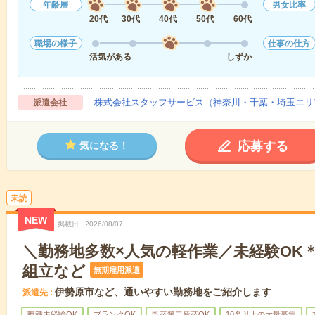
年齢層
男女比率
20代
30代
40代
50代
60代
職場の様子
仕事の仕方
活気がある
しずか
株式会社スタッフサービス（神奈川・千葉・埼玉エリ
派遣会社
応募する
気になる！
未読
NEW
掲載日
2026/08/07
＼勤務地多数×人気の軽作業／未経験OK
組立など
無期雇用派遣
伊勢原市など、通いやすい勤務地をご紹介します
派遣先
職種未経験OK
ブランクOK
既卒第二新卒OK
10名以上の大量募集