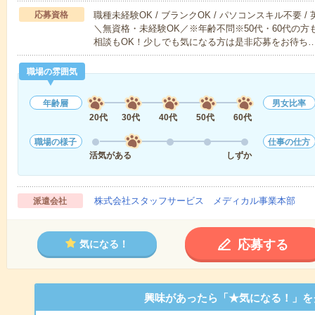
応募資格
職種未経験OK / ブランクOK / パソコンスキル不要 /
＼無資格・未経験OK／※年齢不問※50代・60代の
相談もOK！少しでも気になる方は是非応募をお待ち
職場の雰囲気
年齢層
男女比率
20代
30代
40代
50代
60代
職場の様子
仕事の仕方
活気がある
しずか
株式会社スタッフサービス メディカル事業本部
派遣会社
応募する
気になる！
興味があったら「★気になる！」を