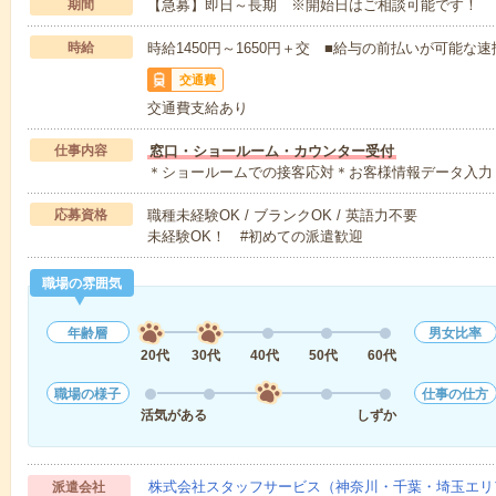
期間
【急募】即日～長期 ※開始日はご相談可能です！
時給
時給1450円～1650円＋交 ■給与の前払いが可能な
交通費
交通費支給あり
仕事内容
窓口・ショールーム・カウンター受付
＊ショールームでの接客応対＊お客様情報データ入力
応募資格
職種未経験OK / ブランクOK / 英語力不要
未経験OK！ #初めての派遣歓迎
職場の雰囲気
年齢層
男女比率
20代
30代
40代
50代
60代
職場の様子
仕事の仕方
活気がある
しずか
株式会社スタッフサービス（神奈川・千葉・埼玉エリ
派遣会社