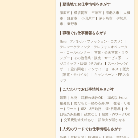
勤務地でお仕事情報をさがす
藤沢市
横須賀市
平塚市
海老名市
大和
市
鎌倉市
小田原市
茅ヶ崎市
伊勢原
市
秦野市
職種でお仕事情報をさがす
販売（アパレル・ファッション・コスメ）
テレマーケティング・テレフォンオペレータ
ー・コールセンター
営業・企画営業・ラウ
ンダー
その他営業・販売・サービス系
レ
ジスタッフ・販売（その他）
スーパーバイ
ザー
旅行関連
インサイドセールス
販売
（家電・モバイル）
キャンペーン・PRスタ
ッフ
こだわりでお仕事情報をさがす
短期
単発
職種未経験OK
10名以上の大
量募集
友だちと一緒の応募OK
在宅・リモ
ートワーク
週2～3日勤務
週4日勤務
土
日祝のみ勤務
残業なし
副業・WワークOK
交通費別途支給あり
語学力が活かせる
人気のワードでお仕事情報をさがす
急募
年齢不問
財団法人
英語
書類チェ