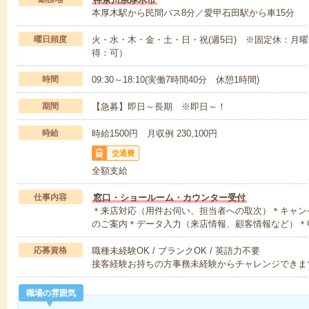
本厚木駅から民間バス8分／愛甲石田駅から車15分
曜日頻度
火・水・木・金・土・日・祝(週5日) ※固定休：月曜
得：可）
時間
09:30～18:10(実働7時間40分 休憩1時間)
期間
【急募】即日～長期 ※即日～！
時給
時給1500円 月収例 230,100円
交通費
全額支給
仕事内容
窓口・ショールーム・カウンター受付
＊来店対応（用件お伺い、担当者への取次）＊キャン
のご案内＊データ入力（来店情報、顧客情報など）＊
応募資格
職種未経験OK / ブランクOK / 英語力不要
接客経験お持ちの方事務未経験からチャレンジできま
職場の雰囲気