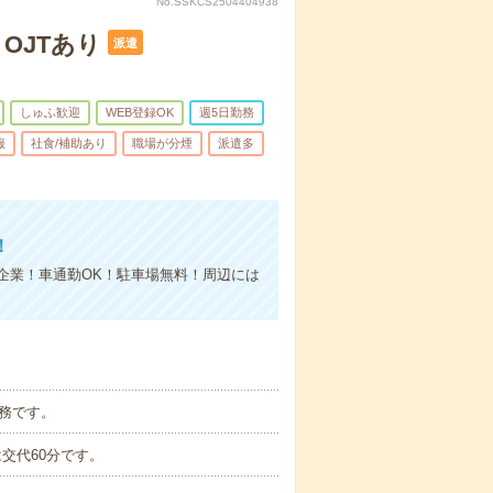
No.SSKCS2504404938
OJTあり
派遣
しゅふ歓迎
WEB登録OK
週5日勤務
服
社食/補助あり
職場が分煙
派遣多
！
企業！車通勤OK！駐車場無料！周辺には
務です。
は交代60分です。