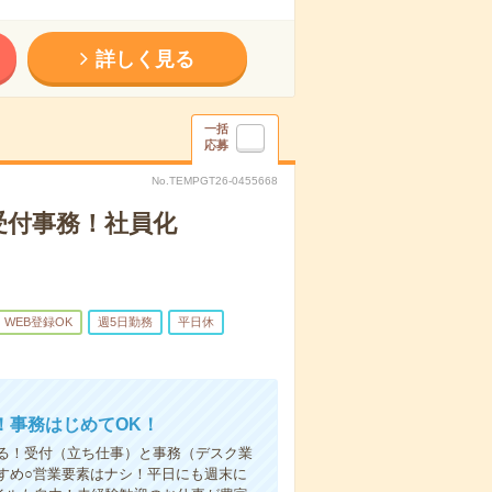
詳しく見る
一括
応募
No.TEMPGT26-0455668
受付事務！社員化
WEB登録OK
週5日勤務
平日休
！事務はじめてOK！
る！受付（立ち仕事）と事務（デスク業
すめ○営業要素はナシ！平日にも週末に