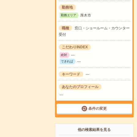
勤務地
厚木市
勤務エリア
職種
窓口・ショールーム・カウンター
受付
こだわりINDEX
---
絶対
---
できれば
キーワード
---
あなたのプロフィール
---
条件の変更
他の検索結果を見る