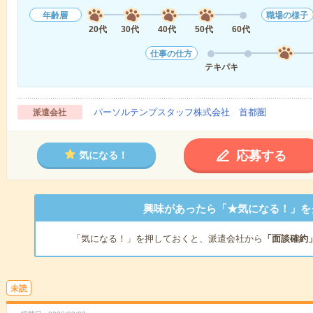
年齢層
職場の様子
20代
30代
40代
50代
60代
仕事の仕方
テキパキ
パーソルテンプスタッフ株式会社 首都圏
派遣会社
応募する
気になる！
興味があったら「★気になる！」を
「気になる！」を押しておくと、派遣会社から
「面談確約
未読