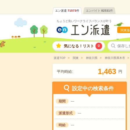
エン派遣
71573
件
エンバイト
82531
件
ちょうど良いワークライフバランスが叶う
関東版
気になる！リスト
0
保存し
派遣TOP
関東
神奈川県
神奈川県厚木市
,
1
4
6
3
平均時給:
円
設定中の検索条件
期間
---
派遣形式
---
時給
---