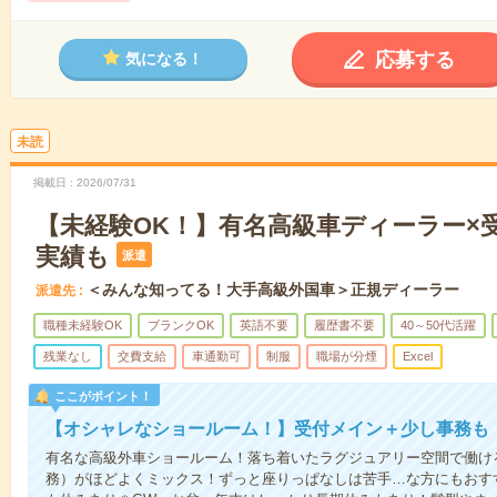
応募する
気になる！
未読
掲載日
2026/07/31
【未経験OK！】有名高級車ディーラー×
実績も
派遣
＜みんな知ってる！大手高級外国車＞正規ディーラー
派遣先
職種未経験OK
ブランクOK
英語不要
履歴書不要
40～50代活躍
残業なし
交費支給
車通勤可
制服
職場が分煙
Excel
ここがポイント！
【オシャレなショールーム！】受付メイン＋少し事務も
有名な高級外車ショールーム！落ち着いたラグジュアリー空間で働け
務）がほどよくミックス！ずっと座りっぱなしは苦手…な方にもおす