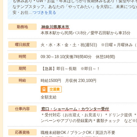
も休みあり＊GW・お盆・年末はしっかり長期休みもあり！髪型やネ
なテンプスタッフ。あなたの「やってみたい」を大切に、未来につな
安・お仕…
つづきを見る
勤務地
神奈川県厚木市
本厚木駅から民間バス8分／愛甲石田駅から車15分
曜日頻度
火・水・木・金・土・祝(週5日) ※日曜＋月曜休み
時間
09:30～18:10(実働7時間40分 休憩1時間)
期間
【急募】即日～長期 ※即日～！
時給
時給1500円 月収例 230,100円
交通費
全額支給
仕事内容
窓口・ショールーム・カウンター受付
＊受付対応（お出迎え・お見送り）＊ドリンク提供 
ンペーンやアプリの登録案内＊書類チェック など※
応募資格
職種未経験OK / ブランクOK / 英語力不要