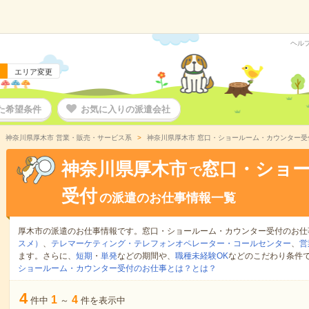
ヘル
エリア変更
た希望条件
お気に入りの派遣会社
神奈川県厚木市 営業・販売・サービス系
神奈川県厚木市 窓口・ショールーム・カウンター受
神奈川県厚木市
窓口・ショ
で
受付
の派遣のお仕事情報一覧
厚木市の派遣のお仕事情報です。窓口・ショールーム・カウンター受付のお仕
スメ）
、
テレマーケティング・テレフォンオペレーター・コールセンター
、
営
ます。さらに、
短期
・
単発
などの期間や、
職種未経験OK
などのこだわり条件
ショールーム・カウンター受付のお仕事とは？とは？
4
1
4
件中
～
件を表示中