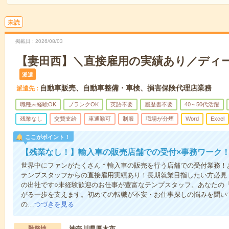
未読
掲載日
2026/08/03
【妻田西】＼直接雇用の実績あり／ディ
派遣
自動車販売、自動車整備・車検、損害保険代理店業務
派遣先
職種未経験OK
ブランクOK
英語不要
履歴書不要
40～50代活躍
残業なし
交費支給
車通勤可
制服
職場が分煙
Word
Excel
ここがポイント！
【残業なし！】輸入車の販売店舗での受付×事務ワーク
世界中にファンがたくさん＊輸入車の販売を行う店舗での受付業務！
テンプスタッフからの直接雇用実績あり！長期就業目指したい方必見！
の出社です○未経験歓迎のお仕事が豊富なテンプスタッフ。あなたの
がる一歩を支えます。初めての転職が不安・お仕事探しの悩みを聞い
の…
つづきを見る
勤務地
神奈川県厚木市