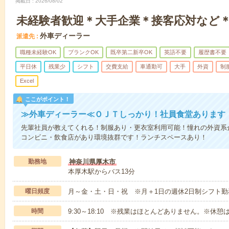
掲載日
2026/08/02
未経験者歓迎＊大手企業＊接客応対など＊
外車ディーラー
派遣先
職種未経験OK
ブランクOK
既卒第二新卒OK
英語不要
履歴書不要
平日休
残業少
シフト
交費支給
車通勤可
大手
外資
制
Excel
ここがポイント！
≫外車ディーラー≪ＯＪＴしっかり！社員食堂あります
先輩社員が教えてくれる！制服あり・更衣室利用可能！憧れの外資系
コンビニ・飲食店があり環境抜群です！ランチスペースあり！
勤務地
神奈川県厚木市
本厚木駅からバス13分
曜日頻度
月～金・土・日・祝 ※月＋1日の週休2日制シフト勤
時間
9:30～18:10 ※残業はほとんどありません。※休憩