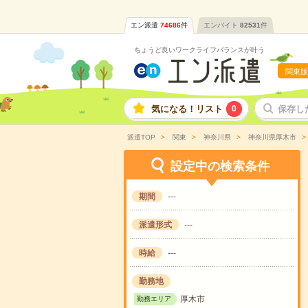
エン派遣
74686
件
エンバイト
82531
件
ちょうど良いワークライフバランスが叶う
関東版
気になる！リスト
0
保存し
派遣TOP
関東
神奈川県
神奈川県厚木市
設定中の検索条件
期間
---
派遣形式
---
時給
---
勤務地
厚木市
勤務エリア