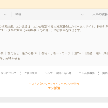
職種
人気の検索
報の検索結果。エン派遣は、エンが運営する人材派遣会社のポータルサイト。神奈川
にピッタリの派遣（金融事務（その他））のお仕事を探せます。
募集
友だちと一緒の応募OK
在宅・リモートワーク
週2～3日勤務
週4日勤
学力が活かせる
り扱いについて
ご利用規約
ヘルプ・お問い合わせ
エン会社概要
掲載
ちょうど良いワークライフバランスが叶う
エン派遣