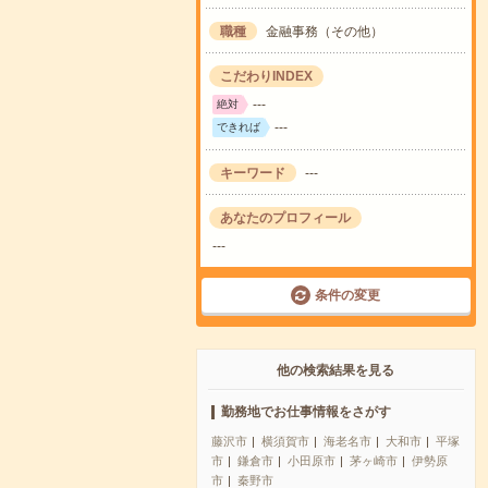
職種
金融事務（その他）
こだわりINDEX
---
絶対
---
できれば
キーワード
---
あなたのプロフィール
---
条件の変更
他の検索結果を見る
勤務地でお仕事情報をさがす
藤沢市
横須賀市
海老名市
大和市
平塚
市
鎌倉市
小田原市
茅ヶ崎市
伊勢原
市
秦野市