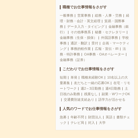
職種でお仕事情報をさがす
一般事務
営業事務
総務・人事・労務
経
理・財務・会計・英文経理
貿易・国際事
務
データ入力・タイピング
金融事務（銀
行）
その他事務系
秘書・セクレタリー
金融事務（生保・損保）
外国語事務
学校
事務
通訳・翻訳
受付
企画・マーケティ
ング
事務的軽作業
広報・宣伝・IR
法
務・特許事務
OA事務・OAオペレーター
金融事務（証券）
こだわりでお仕事情報をさがす
短期
単発
職種未経験OK
10名以上の大
量募集
友だちと一緒の応募OK
在宅・リモ
ートワーク
週2～3日勤務
週4日勤務
土
日祝のみ勤務
残業なし
副業・WワークOK
交通費別途支給あり
語学力が活かせる
人気のワードでお仕事情報をさがす
急募
年齢不問
財団法人
英語
書類チェ
ック
テレビ局
封入
大学