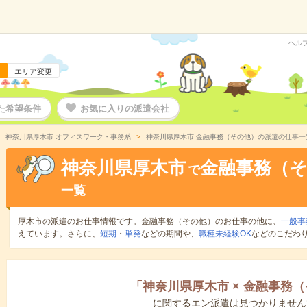
ヘル
エリア変更
た希望条件
お気に入りの派遣会社
神奈川県厚木市 オフィスワーク・事務系
神奈川県厚木市 金融事務（その他）の派遣の仕事一
神奈川県厚木市
金融事務（
で
一覧
厚木市の派遣のお仕事情報です。金融事務（その他）のお仕事の他に、
一般事
えています。さらに、
短期
・
単発
などの期間や、
職種未経験OK
などのこだわ
「
神奈川県厚木市
×
金融事務（
に関するエン派遣は見つかりません