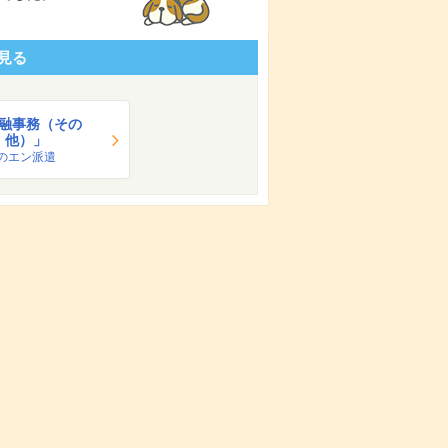
見る
融事務（その
他）」
のエン派遣