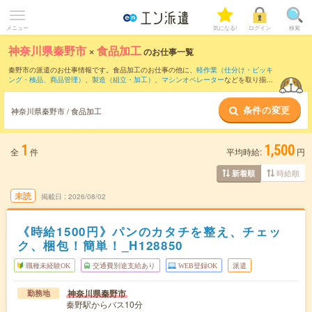
メニュー
気になる!
ログイン
検索
神奈川県秦野市
×
食品加工
のお仕事一覧
秦野市の派遣のお仕事情報です。食品加工のお仕事の他に、
軽作業（仕分け・ピッキ
ング・検品、商品管理）
、
製造（組立・加工）
、
マシンオペレーター
などを取り揃え
ています。さらに、
短期
・
単発
などの期間や、
職種未経験OK
などのこだわり条件で絞
り込んでいただけます。職種辞典：
食品加工のお仕事とは？とは？
条件の変更
神奈川県秦野市 / 食品加工
1
1,500
全
件
平均時給:
円
時給順
新着順
未読
掲載日
2026/08/02
《時給1500円》パンのカタチを整え、チェッ
ク、梱包！簡単！_H128850
職種未経験OK
交通費別途支給あり
WEB登録OK
派遣
神奈川県秦野市
勤務地
秦野駅からバス10分