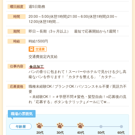
週5日勤務
曜日頻度
20:00～5:00(休憩1時間)21:00～6:00(休憩1時間)3:00～
時間
12:00(休憩1時間…
即日～長期（3ヶ月以上） 最短で応募開始から1週間！
期間
時給1500円
時給
交通費
交通費規定内支給
食品加工
仕事内容
パンの香りに包まれて！スーパーやホテルで見かける少し高
級なパンを作ります！「カタチを整える」「カタチ…
職種未経験OK / ブランクOK / パソコンスキル不要 / 英語力不
応募資格
要
＜未経験OK！＞＃学歴不問＃髪色・髪型自由！○応募後の流
れ「応募する」ボタンをクリック↓メールにてw…
職場の雰囲気
年齢層
20代
30代
40代
50代
60代