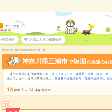
ヘル
エリア変更
た希望条件
お気に入りの派遣会社
神奈川県三浦市 短期の派遣の仕事一覧
神奈川県三浦市
短期
で
の派遣のお
三浦市の派遣のお仕事情報です。
オフィスワーク・事務系
、
営業・販売・サー
揃えています。短期の条件の他に、
交通費別途支給あり
、
職種未経験OK
、
友
14
1
14
件中
～
件を表示中
未読