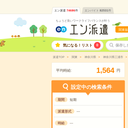
エン派遣
74686
件
エンバイト
82531
件
ちょうど良いワークライフバランスが叶う
関東版
気になる！リスト
0
保存し
派遣TOP
関東
神奈川県
神奈川県三浦市
,
1
5
6
4
平均時給:
円
設定中の検索条件
期間
短期
派遣形式
---
時給
---