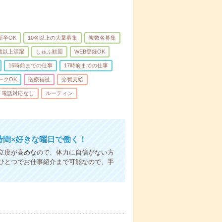
新卒OK
10名以上の大量募集
複数名募集
0歳以上活躍
しゅふ歓迎
WEB登録OK
16時前までの仕事
17時前までの仕事
ークOK
医療福祉
交費支給
電話対応なし
ルーティン
時間×好きな曜日で働く！
立度が高めなので、体力に自信がない方
ひとつでお仕事紹介まで可能なので、手