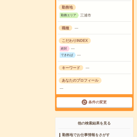
勤務地
三浦市
勤務エリア
職種
---
こだわりINDEX
---
絶対
---
できれば
キーワード
---
あなたのプロフィール
---
条件の変更
他の検索結果を見る
勤務地でお仕事情報をさがす