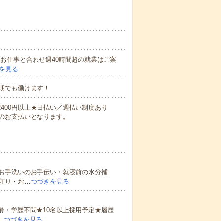
他のお仕事と合わせ週40時間超の就業はご案
を見る
期でも働けます！
万2400円以上★日払い／週払い制度あり
のお支払いとなります。
お手洗いのお手伝い・就寝前の水分補
守り・お…
つづきを見る
齢・学歴不問★10名以上採用予定★履歴
…
つづきを見る