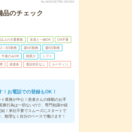
No.NISSOETRK-2BJ362
で備品のチェック
名以上の大量募集
友達と一緒OK
OA不要
2～3日勤務
週4日勤務
週5日勤務
午後のみOK
残業少
シフト
煙
派遣多
電話対応なし
ルーティン
す！お電話での登録もOK！
ート業務が中心！患者さんの移動のお手
医療行為は一切ないので、専門知識や経
完結！来社不要でスムーズにスタートで
で、無理なく自分のペースで働けます！