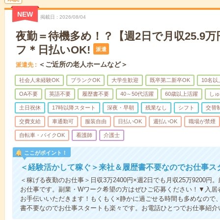
NEW
掲載日
2026/08/04
夜勤＝待機多め！？【週2日で月収25.9
フ＊日払いOK!
派遣
＜ご近所の老人ホームなど＞
派遣先
社会人未経験OK
ブランクOK
大学生歓迎
既卒第二新卒OK
10名
OA不要
英語不要
履歴書不要
40～50代活躍
60歳以上活躍
しゅ
土日祝休
17時以降スタート
深夜・早朝
残業なし
シフト
交替
交費支給
車通勤可
服装自由
日払いOK
週払いOK
職場が禁煙
自転車・バイクOK
看護師
介護士
ここがポイント！
＜経験活かして稼ぐ＞来社＆履歴書不要なのでお仕事ス
＜稼げる夜勤のお仕事＞日収3万2400円×週2日でも月収25万9200
お仕事です。副業・Wワーク希望の方はぜひご応募ください！▼入居
お手伝いいただきます！もくもく×静かに過ごせる時間も多めなので
書不要なのでお仕事スタートも楽々です。お電話ひとつでお仕事紹介