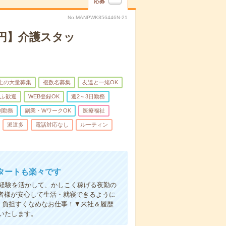
応募
No.MANPWK856446N-21
万円】介護スタッ
以上の大量募集
複数名募集
友達と一緒OK
ふ歓迎
WEB登録OK
週2～3日勤務
制勤務
副業・WワークOK
医療福祉
派遣多
電話対応なし
ルーティン
タートも楽々です
円。経験を活かして、かしこく稼げる夜勤の
者様が安心して生活・就寝できるように
、負担すくなめなお仕事！▼来社＆履歴
いたします。