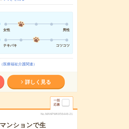
女性
男性
テキパキ
コツコツ
（医療福祉介護関連）
詳しく見る
一括
応募
No.MANPWK856446-21
者マンションで生