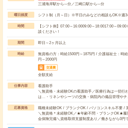
三浦海岸駅から---分／三崎口駅から---分
曜日頻度
シフト制（月～日）※平日のみなどの相談もOK※週3
時間
【シフト例】07:00～16:0009:00～18:0017:00
談ください！
期間
即日～2ヶ月以上
時給
無資格の方：時給1500円～1875円 / 介護福祉士：時給1
円～2000円
交通費
全額支給
仕事内容
看護助手
＼無資格・未経験OKの看護助手／医療行為は一切行
は…・リネンやシーツの交換・病院内の備品管理やチ
応募資格
職種未経験OK / ブランクOK / パソコンスキル不要 /
＼無資格＊未経験OK／★年齢不問・ブランクOK★履
会保険完備＼資格取得支援制度あり／働きながら0円