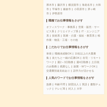
厚木市
藤沢市
横須賀市
海老名市
大和
市
平塚市
鎌倉市
小田原市
茅ヶ崎
市
伊勢原市
職種でお仕事情報をさがす
オフィスワーク・事務系
営業・販売・サー
ビス系
クリエイティブ系
IT・エンジニア
系
技術系
医療・介護・福祉・教育系
軽
作業・物流・工場・その他
こだわりでお仕事情報をさがす
単発
職種未経験OK
10名以上の大量募
集
友だちと一緒の応募OK
在宅・リモート
ワーク
週2～3日勤務
週4日勤務
土日祝
のみ勤務
残業なし
副業・WワークOK
交通費別途支給あり
語学力が活かせる
人気のワードでお仕事情報をさがす
急募
年齢不問
財団法人
英語
書類チェ
ック
テレビ局
封入
大学