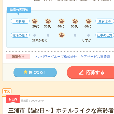
職場の雰囲気
年齢層
男女比率
20代
30代
40代
50代
60代
職場の様子
仕事の仕方
活気がある
しずか
マンパワーグループ株式会社 ケアサービス事業部 
派遣会社
応募する
気になる！
未読
NEW
掲載日
2026/08/04
三浦市【週2日～】ホテルライクな高齢