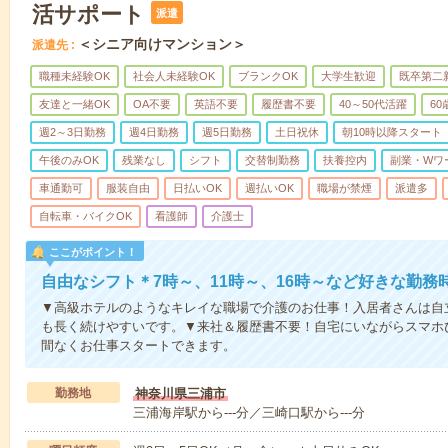
活サポート
派遣
＜シニア向けマンション＞
派遣先
職種未経験OK
社会人未経験OK
ブランクOK
大学生歓迎
既卒第二
友達と一緒OK
OA不要
英語不要
履歴書不要
40～50代活躍
6
週2～3日勤務
週4日勤務
週5日勤務
土日祝休
朝10時以降スタート
午後のみOK
残業なし
シフト
交替制勤務
扶養控内
副業・Wワ
車通勤可
服装自由
日払いOK
週払いOK
職場が禁煙
派遣多
自転車・バイクOK
看護師
介護士
ここがポイント！
自由なシフト＊7時～、11時～、16時～など好きな勤務
▼高級ホテルのようなキレイな職場で介護のお仕事！入居者さんは自
も長く続けやすいです。▼来社＆履歴書不要！自宅にいながらスマホ
間なくお仕事スタートできます。
勤務地
神奈川県三浦市
三浦海岸駅から---分／三崎口駅から---分