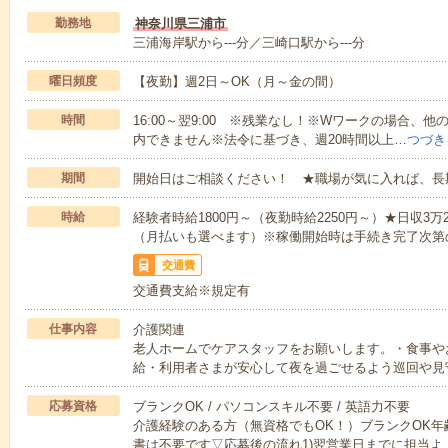
勤務地
神奈川県三浦市
三浦海岸駅から---分／三崎口駅から---分
曜日頻度
【夜勤】週2日～OK（月～金の間）
時間
16:00～翌9:00 ※残業なし！※Wワークの場合、
内できません※法令に基づき、週20時間以上…
つづき
期間
開始日はご相談ください！ ★職場が気に入れば、長
時給
経験者時給1800円～（夜勤時給2250円～）★日収3
（月払いも選べます）※稼働開始時は手続き完了次第
交通費
交通費支給※規定有
仕事内容
介護関連
老人ホームでケアスタッフをお願いします。・食事や
給・利用者さまが安心して夜を過ごせるよう巡回や見
応募資格
ブランクOK / パソコンスキル不要 / 英語力不要
介護経験のある方（無資格でもOK！）ブランクOK年
書は不要です▽応募後の流れ1)翌営業日までに担当よ