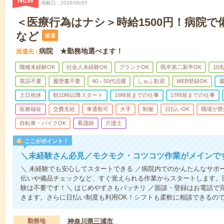
NEW
掲載日
2026/08/05
＜医療行為はナシ＞時給1500円！病院
など
派遣
病院 ★勤務地選べます！
派遣先
職種未経験OK
社会人未経験OK
ブランクOK
既卒第二新卒OK
10
英語不要
履歴書不要
40～50代活躍
しゅふ歓迎
WEB登録OK
週
土日祝休
朝10時以降スタート
16時前までの仕事
17時前までの仕事
医療福祉
交費支給
車通勤可
大手
制服
日払いOK
職場が禁
自転車・バイクOK
看護師
介護士
ここがポイント！
＼未経験さん必見／モクモク・コツコツ作業がメインで
＼ 未経験でも安心してスタートできる ／病院内でのかんたんなサポ
伝いや備品チェックなど、すぐ覚えられる作業からスタートします。
験は不要です！＼ はじめやすさもバッチリ ／面談・登録はお電話で
きます。さらに日払い制度も利用OK！シフトも柔軟に相談できるの
勤務地
神奈川県三浦市