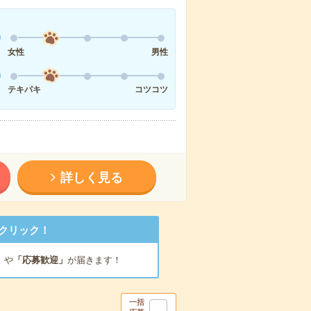
女性
男性
テキパキ
コツコツ
詳しく見る
クリック！
」
や
「応募歓迎」
が届きます！
一括