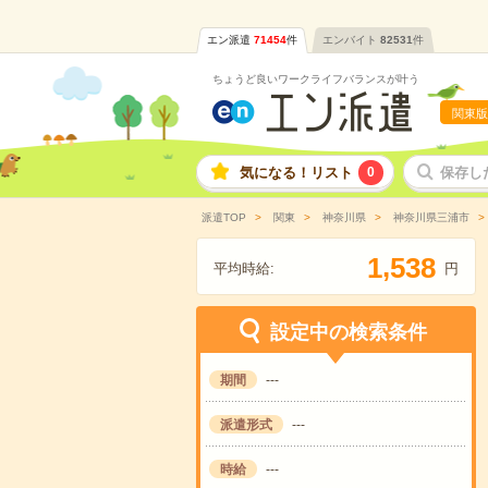
エン派遣
71454
件
エンバイト
82531
件
ちょうど良いワークライフバランスが叶う
関東版
気になる！リスト
0
保存し
派遣TOP
関東
神奈川県
神奈川県三浦市
,
1
5
3
8
平均時給:
円
設定中の検索条件
期間
---
派遣形式
---
時給
---