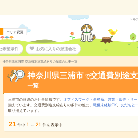
ヘル
エリア変更
た希望条件
お気に入りの派遣会社
神奈川県三浦市 交通費別途支給ありの派遣の仕事一覧
神奈川県三浦市
交通費別途
で
一覧
三浦市の派遣のお仕事情報です。
オフィスワーク・事務系
、
営業・販売・サー
揃えています。交通費別途支給ありの条件の他に、
職種未経験OK
、
友だちと一
取り揃えています。
21
1
21
件中
～
件を表示中