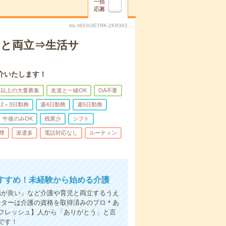
一括
応募
No.NISSOETRK-2KR362
トと両立⇒生活サ
介いたします！
名以上の大量募集
友達と一緒OK
OA不要
2～3日勤務
週4日勤務
週5日勤務
午後のみOK
残業少
シフト
煙
派遣多
電話対応なし
ルーティン
すすめ！未経験から始める介護
場が良い」など介護や育児と両立するうえ
ーターは介護の資格を取得済みのプロ＊あ
フレッシュ】人から「ありがとう」と言
です！