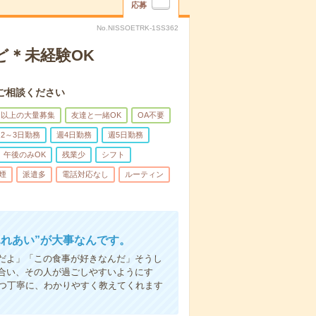
応募
No.NISSOETRK-1SS362
ど＊未経験OK
ご相談ください
名以上の大量募集
友達と一緒OK
OA不要
2～3日勤務
週4日勤務
週5日勤務
午後のみOK
残業少
シフト
煙
派遣多
電話対応なし
ルーティン
ふれあい”が大事なんです。
だよ」「この食事が好きなんだ」そうし
合い、その人が過ごしやすいようにす
1つ丁寧に、わかりやすく教えてくれます