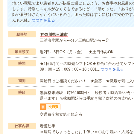
地よい環境でより患者さんが快適に過ごせるよう、お食事やお風呂の
します。特別なスキルがなくてもできるけど、「助かった」「ありが
師や看護師さんが近くにいるのも、困った時はすぐに頼れて安心です
んも未経…
つづきを見る
勤務地
神奈川県三浦市
三浦海岸駅から---分／三崎口駅から---分
曜日頻度
週2日～5日OK（月～金） ★土日休みOK
時間
★1日6時間～の時短シフトOK★都合に合わせてシフト
09：00～15：009：00～18：001…
つづきを見る
期間
開始日はご相談ください！ ★急募 ★職場が気に入
時給
無資格未経験：時給1600円～ 経験者：時給1800
選べます）※稼働開始時は手続き完了次第のお支払い
交通費
交通費全額支給※規定有
仕事内容
看護助手
≪病院でちょっとしたお手伝い≫〇お手洗い・入浴な