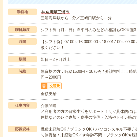
勤務地
神奈川県三浦市
三浦海岸駅から---分／三崎口駅から---分
曜日頻度
シフト制（月～日）※平日のみなどの相談もOK※週3
時間
【シフト例】07:00～16:0009:00～18:0017:00
談ください！
期間
即日～2ヶ月以上
時給
無資格の方：時給1500円～1875円 / 介護福祉士：時給1
円～2000円
交通費
全額支給
仕事内容
介護関連
／利用者の方の日常生活をサポート！＼▽具体的には
体操などのレク参加・食事の準備・入浴やトイレ時の
応募資格
職種未経験OK / ブランクOK / パソコンスキル不要 /
＼無資格＊未経験OK／★年齢不問・ブランクOK★履