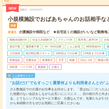
未読
NEW
掲載日
2026/08/07
小規模施設でおばあちゃんのお話相手な
派遣
介護施設や病院など ★自宅近くの施設がいいなど勤務地
派遣先
職種未経験OK
社会人未経験OK
ブランクOK
既卒第二新卒OK
10
英語不要
履歴書不要
40～50代活躍
しゅふ歓迎
WEB登録OK
週
土日祝休
朝10時以降スタート
16時前までの仕事
17時前までの仕事
医療福祉
交費支給
車通勤可
大手
制服
日払いOK
職場が禁
自転車・バイクOK
看護師
介護士
ここがポイント！
“お話だけ”でもすっごく重要何よりも利用者さんとの“
少人数施設での介護のお仕事をお任せします。「昔はね〇〇だったん
た他愛のない会話をしながらお互いにニコニコ…。目の前の方と向き
る。とてもシンプルなサービス業が、介護なんです。先輩たちが1つ
から未経験の方もぜひお気軽にご応募くださいね