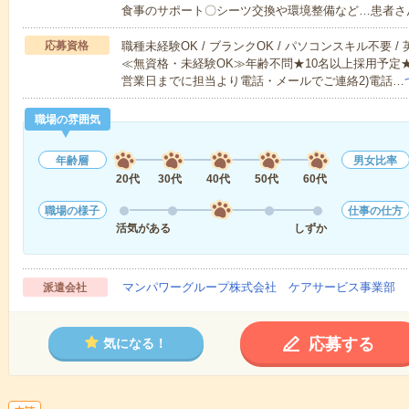
食事のサポート〇シーツ交換や環境整備など…患者さ
応募資格
職種未経験OK / ブランクOK / パソコンスキル不要 /
≪無資格・未経験OK≫年齢不問★10名以上採用予定
営業日までに担当より電話・メールでご連絡2)電話…
職場の雰囲気
年齢層
男女比率
20代
30代
40代
50代
60代
職場の様子
仕事の仕方
活気がある
しずか
マンパワーグループ株式会社 ケアサービス事業部 
派遣会社
応募する
気になる！