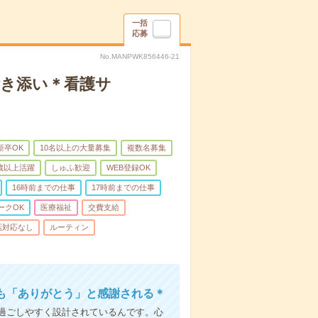
一括
応募
No.MANPWK856446-21
付き添い＊看護サ
新卒OK
10名以上の大量募集
複数名募集
0歳以上活躍
しゅふ歓迎
WEB登録OK
16時前までの仕事
17時前までの仕事
ークOK
医療福祉
交費支給
話対応なし
ルーティン
も「ありがとう」と感謝される＊
過ごしやすく設計されているんです。心