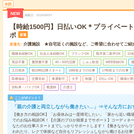
未読
NEW
掲載日
2026/08/07
【時給1500円】日払いOK＊プライベー
ポ
派遣
介護施設 ★自宅近くの施設など、ご希望に合わせてご紹
派遣先
職種未経験OK
社会人未経験OK
ブランクOK
既卒第二新卒OK
10
英語不要
履歴書不要
40～50代活躍
しゅふ歓迎
WEB登録OK
週
土日祝休
朝10時以降スタート
16時前までの仕事
17時前までの仕事
医療福祉
交費支給
車通勤可
大手
制服
日払いOK
職場が禁
自転車・バイクOK
看護師
介護士
ここがポイント！
「親の介護と両立しながら働きたい…」⇒そんな方にお
【働き方の相談OK】「お昼休みは一度帰宅したい」「家から近い職
でのお悩み相談OK！【介護のプロが就業までサポート】コーディネ
なたのお仕事スタートまでしっかりサポートします！【働きながらリ
われたり、レクで体操など自分もリフレッシュしながら働けるお仕事