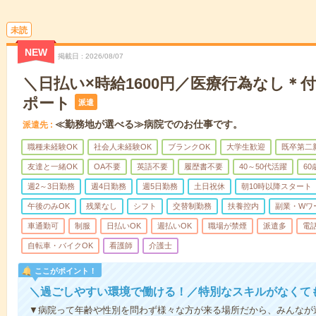
未読
NEW
掲載日
2026/08/07
＼日払い×時給1600円／医療行為なし＊
ポート
派遣
≪勤務地が選べる≫病院でのお仕事です。
派遣先
職種未経験OK
社会人未経験OK
ブランクOK
大学生歓迎
既卒第二
友達と一緒OK
OA不要
英語不要
履歴書不要
40～50代活躍
6
週2～3日勤務
週4日勤務
週5日勤務
土日祝休
朝10時以降スタート
午後のみOK
残業なし
シフト
交替制勤務
扶養控内
副業・Wワ
車通勤可
制服
日払いOK
週払いOK
職場が禁煙
派遣多
電
自転車・バイクOK
看護師
介護士
ここがポイント！
＼過ごしやすい環境で働ける！／特別なスキルがなくて
▼病院って年齢や性別を問わず様々な方が来る場所だから、みんなが