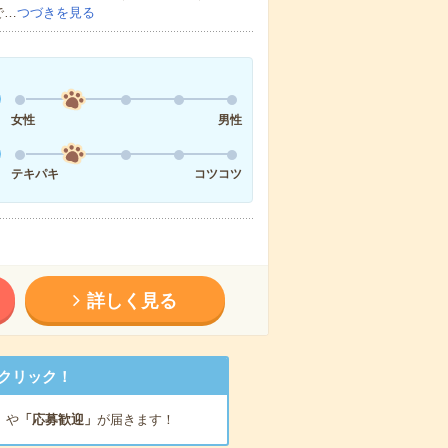
で…
つづきを見る
女性
男性
テキパキ
コツコツ
詳しく見る
クリック！
」
や
「応募歓迎」
が届きます！