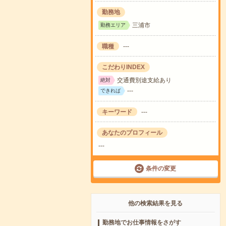
勤務地
三浦市
勤務エリア
職種
---
こだわりINDEX
交通費別途支給あり
絶対
---
できれば
キーワード
---
あなたのプロフィール
---
条件の変更
他の検索結果を見る
勤務地でお仕事情報をさがす