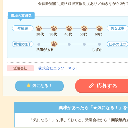
会保険完備＼資格取得支援制度あり／働きながら0円
職場の雰囲気
年齢層
男女比率
20代
30代
40代
50代
60代
職場の様子
仕事の仕方
活気がある
しずか
株式会社ニッソーネット
派遣会社
応募する
気になる！
興味があったら「★気になる！」を
「気になる！」を押しておくと、派遣会社から
「面談確約