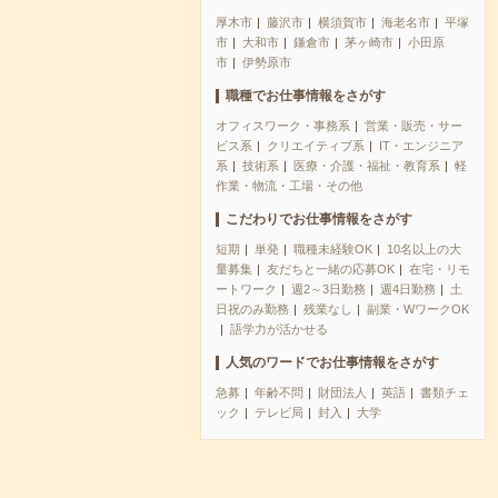
厚木市
藤沢市
横須賀市
海老名市
平塚
市
大和市
鎌倉市
茅ヶ崎市
小田原
市
伊勢原市
職種でお仕事情報をさがす
オフィスワーク・事務系
営業・販売・サー
ビス系
クリエイティブ系
IT・エンジニア
系
技術系
医療・介護・福祉・教育系
軽
作業・物流・工場・その他
こだわりでお仕事情報をさがす
短期
単発
職種未経験OK
10名以上の大
量募集
友だちと一緒の応募OK
在宅・リモ
ートワーク
週2～3日勤務
週4日勤務
土
日祝のみ勤務
残業なし
副業・WワークOK
語学力が活かせる
人気のワードでお仕事情報をさがす
急募
年齢不問
財団法人
英語
書類チェ
ック
テレビ局
封入
大学