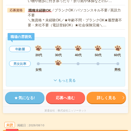
い物や散歩に付き添ったり・折り紙や体操などのレ…
/ ブランクOK / パソコンスキル不要 / 英語力
職種未経験OK
応募資格
不要
＼無資格＊未経験OK／★年齢不問・ブランクOK★履歴書不
要・来社不要（電話登録OK）★社会保険完備＼…
職場の雰囲気
年齢層
20代
30代
40代
50代
60代
男女比率
女性
男性
もっと見る
気になる!
応募へ進む
詳しく見る
派遣会社
株式会社ニッソーネット
未読
掲載日
2026/08/10