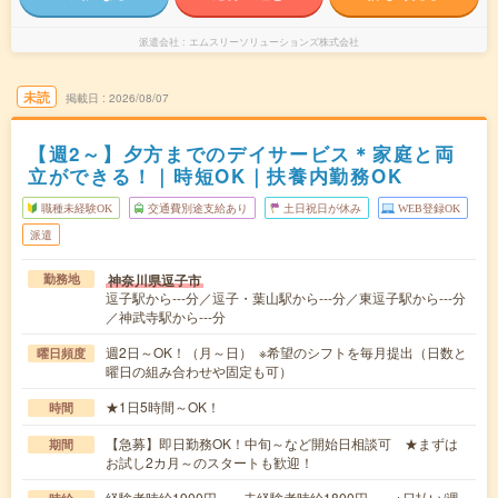
派遣会社
エムスリーソリューションズ株式会社
未読
掲載日
2026/08/07
【週2～】夕方までのデイサービス＊家庭と両
立ができる！｜時短OK｜扶養内勤務OK
職種未経験OK
交通費別途支給あり
土日祝日が休み
WEB登録OK
派遣
神奈川県逗子市
勤務地
逗子駅から---分／逗子・葉山駅から---分／東逗子駅から---分
／神武寺駅から---分
週2日～OK！（月～日） ※希望のシフトを毎月提出（日数と
曜日頻度
曜日の組み合わせや固定も可）
★1日5時間～OK！
時間
【急募】即日勤務OK！中旬～など開始日相談可 ★まずは
期間
お試し2カ月～のスタートも歓迎！
経験者時給1900円～ 未経験者時給1800円～ ※日払い/週