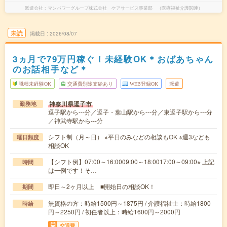
派遣会社
マンパワーグループ株式会社 ケアサービス事業部 （医療福祉介護関連）
未読
掲載日
2026/08/07
3ヵ月で79万円稼ぐ！未経験OK＊おばあちゃん
のお話相手など＊
職種未経験OK
交通費別途支給あり
WEB登録OK
派遣
神奈川県逗子市
勤務地
逗子駅から---分／逗子・葉山駅から---分／東逗子駅から---分
／神武寺駅から---分
シフト制（月～日） ※平日のみなどの相談もOK ※週3なども
曜日頻度
相談OK
【シフト例】07:00～16:0009:00～18:0017:00～09:00※ 上記
時間
は一例です！そ…
即日～2ヶ月以上 ■開始日の相談OK！
期間
無資格の方：時給1500円～1875円 / 介護福祉士：時給1800
時給
円～2250円 / 初任者以上：時給1600円～2000円
交通費