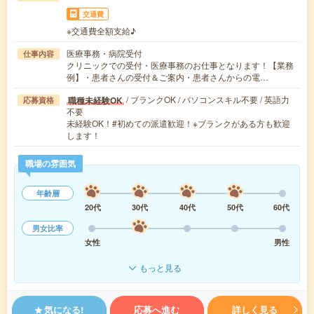
交通費
※交通費全額支給♪
医療事務・病院受付
仕事内容
クリニックでの受付・医療事務のお仕事となります！【業務
例】・患者さんの受付＆ご案内・患者さんからの電…
/ ブランクOK / パソコンスキル不要 / 英語力
職種未経験OK
応募資格
不要
未経験OK！#初めての派遣歓迎！※ブランクがある方も歓迎
します！
職場の雰囲気
年齢層
20代
30代
40代
50代
60代
男女比率
女性
男性
もっと見る
気になる!
応募へ進む
詳しく見る