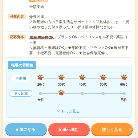
全額支給
介護関連
仕事内容
／利用者の方の日常生活をサポート！＼▽具体的には…・買
い物や散歩に付き添ったり・折り紙や体操などのレ…
/ ブランクOK / パソコンスキル不要 / 英語力
職種未経験OK
応募資格
不要
＼無資格＊未経験OK／★年齢不問・ブランクOK★履歴書不
要・来社不要（電話登録OK）★社会保険完備＼…
職場の雰囲気
年齢層
20代
30代
40代
50代
60代
男女比率
女性
男性
もっと見る
気になる!
応募へ進む
詳しく見る