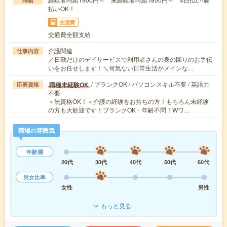
時給
払いOK！
交通費
交通費全額支給
介護関連
仕事内容
／日勤だけのデイサービスで利用者さんの身の回りのお手伝
いをお任せします！＼何気ない日常生活がメインな…
/ ブランクOK / パソコンスキル不要 / 英語力
職種未経験OK
応募資格
不要
＜無資格OK！＞介護の経験をお持ちの方！もちろん未経験
の方も大歓迎です！ブランクOK・年齢不問！Wワ…
職場の雰囲気
年齢層
20代
30代
40代
50代
60代
男女比率
女性
男性
もっと見る