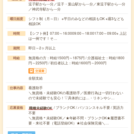
逗子駅から---分／逗子・葉山駅から---分／東逗子駅から---分
／神武寺駅から---分
シフト制（月～日） ※平日のみなどの相談もOK ※週3なども
曜日頻度
相談OK
【シフト例】07:00～16:0009:00～18:0017:00～09:00※ 上記
時間
は一例です！そ…
即日～2ヶ月以上
期間
無資格の方：時給1500円～1875円 / 介護福祉士：時給1800
時給
円～2250円 / 初任者以上：時給1600円～2000円
交通費
全額支給
看護助手
仕事内容
＼無資格・未経験OKの看護助手／医療行為は一切行わない
ので未経験でも安心！▽具体的には…・リネンやシ…
/ ブランクOK / パソコンスキル不要 / 英語力
職種未経験OK
応募資格
不要
＼無資格＊未経験OK／★年齢不問・ブランクOK★履歴書不
要・来社不要（電話登録OK）★社会保険完備＼…