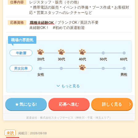
レジスタッフ・販売（その他）
仕事内容
＊携帯電話の販売＊イベントの準備＊ブース作成＊お客様対
応＊営業スタッフへのレクチャーなど
/ ブランクOK / 英語力不要
職種未経験OK
応募資格
未経験OK！ #初めての派遣歓迎
職場の雰囲気
年齢層
20代
30代
40代
50代
60代
男女比率
女性
男性
もっと見る
気になる!
応募へ進む
詳しく見る
派遣会社
株式会社スタッフサービス（神奈川・千葉・埼玉エリア）
未読
掲載日
2026/08/08