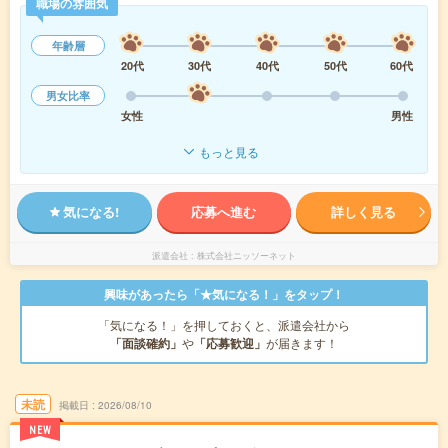
職場の雰囲気
年齢層
20代
30代
40代
50代
60代
男女比率
女性
男性
もっと見る
気になる!
応募へ進む
詳しく見る
派遣会社
株式会社ニッソーネット
興味があったら「★気になる！」をタップ！
「気になる！」を押しておくと、派遣会社から
「面談確約」
や
「応募歓迎」
が届きます！
未読
掲載日
2026/08/10
NEW