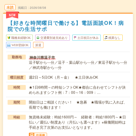
未読
掲載日
2026/08/08
NEW
【好きな時間曜日で働ける】電話面談OK！病
院での生活サポ
職種未経験OK
交通費別途支給あり
土日祝日が休み
残業なし
WEB登録OK
派遣
神奈川県逗子市
勤務地
逗子駅から---分／逗子・葉山駅から---分／東逗子駅から---分
／神武寺駅から---分
週2日～5日OK（月～金） ★土日休みOK
曜日頻度
★1日6時間～の時短シフトOK★都合に合わせてシフトが決
時間
められますシフト例：7：00～16：009：…
開始日はご相談ください！ ★急募 ★職場が気に入れば、
期間
長期でも働けます！
無資格未経験：時給1600円～ 経験者：時給1800円～★日
時給
払い／週払い制度あり（月払いも選べます）※稼働開始時は
手続き完了次第のお支払いとなります。
交通費