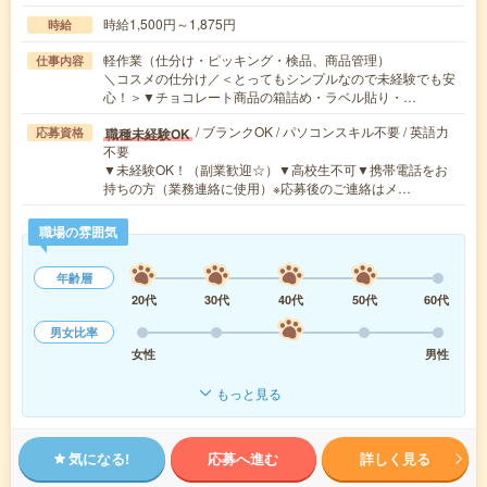
時給1,500円～1,875円
時給
軽作業（仕分け・ピッキング・検品、商品管理）
仕事内容
＼コスメの仕分け／＜とってもシンプルなので未経験でも安
心！＞▼チョコレート商品の箱詰め・ラベル貼り・…
/ ブランクOK / パソコンスキル不要 / 英語力
職種未経験OK
応募資格
不要
▼未経験OK！（副業歓迎☆）▼高校生不可▼携帯電話をお
持ちの方（業務連絡に使用）※応募後のご連絡はメ…
職場の雰囲気
年齢層
20代
30代
40代
50代
60代
男女比率
女性
男性
もっと見る
気になる!
応募へ進む
詳しく見る