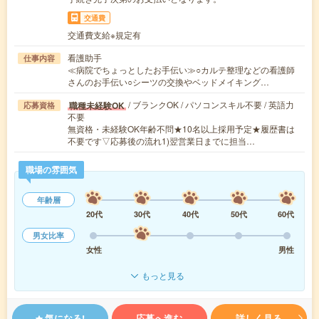
交通費
交通費支給※規定有
看護助手
仕事内容
≪病院でちょっとしたお手伝い≫○カルテ整理などの看護師
さんのお手伝い○シーツの交換やベッドメイキング…
/ ブランクOK / パソコンスキル不要 / 英語力
職種未経験OK
応募資格
不要
無資格・未経験OK年齢不問★10名以上採用予定★履歴書は
不要です▽応募後の流れ1)翌営業日までに担当…
職場の雰囲気
年齢層
20代
30代
40代
50代
60代
男女比率
女性
男性
もっと見る
気になる!
応募へ進む
詳しく見る