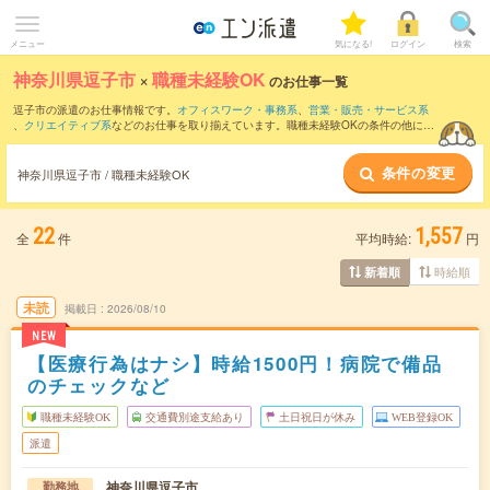
メニュー
気になる!
ログイン
検索
神奈川県逗子市
×
職種未経験OK
のお仕事一覧
逗子市の派遣のお仕事情報です。
オフィスワーク・事務系
、
営業・販売・サービス系
、
クリエイティブ系
などのお仕事を取り揃えています。職種未経験OKの条件の他に、
交通費別途支給あり
、
友だちと一緒の応募OK
、
残業なし
などのこだわり条件も取り揃
えています。
条件の変更
神奈川県逗子市 / 職種未経験OK
22
1,557
全
件
平均時給:
円
時給順
新着順
未読
掲載日
2026/08/10
NEW
【医療行為はナシ】時給1500円！病院で備品
のチェックなど
職種未経験OK
交通費別途支給あり
土日祝日が休み
WEB登録OK
派遣
神奈川県逗子市
勤務地