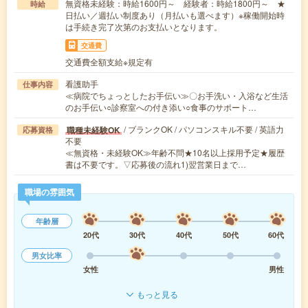
無資格未経験：時給1600円～ 経験者：時給1800円～ ★
時給
日払い／週払い制度あり（月払いも選べます）※稼働開始時
は手続き完了次第のお支払いとなります。
交通費
交通費全額支給※規定有
看護助手
仕事内容
≪病院でちょっとしたお手伝い≫〇お手洗い・入浴など生活
のお手伝い○診察室への付き添い○食事のサポート…
/ ブランクOK / パソコンスキル不要 / 英語力
職種未経験OK
応募資格
不要
≪無資格・未経験OK≫年齢不問★10名以上採用予定★履歴
書は不要です。▽応募後の流れ1)翌営業日まで…
職場の雰囲気
年齢層
20代
30代
40代
50代
60代
男女比率
女性
男性
もっと見る