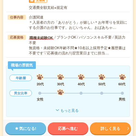
交通費
交通費全額支給※規定有
介護関連
仕事内容
＊入居者の方の「ありがとう」が嬉しい＊お年寄りを笑顔に
する介護のお仕事です。おじいちゃん、おばあちゃ…
/ ブランクOK / パソコンスキル不要 / 英語力
職種未経験OK
応募資格
不要
無資格・未経験OK年齢不問★10名以上採用予定★履歴書は
不要です▽応募後の流れ1)翌営業日までに担当…
職場の雰囲気
年齢層
20代
30代
40代
50代
60代
男女比率
女性
男性
もっと見る
気になる!
応募へ進む
詳しく見る