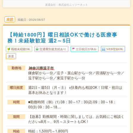
派遣会社
株式会社ニッソーネット
未読
掲載日
2026/08/07
【時給1800円】曜日相談OKで働ける医療事
務！未経験歓迎 週2～5日
職種未経験OK
交通費別途支給あり
土日祝日が休み
WEB登録OK
派遣
神奈川県逗子市
勤務地
鎌倉駅から---分／逗子・葉山駅から---分／田浦駅から---分／
逗子駅から---分／東逗子駅から---分
週2日～週5日（月～土） ※扶養内も相談OK！日曜・祝日は
曜日頻度
基本お休みとなります！
■勤務時間（例）(1) 08：30～17：30(2) 09：00～18：
時間
00(3) 09：30～18…
【急募】勤務期間・時期に関しましては、お気軽にご相談く
期間
ださい※8月～、9月～スタートもOK！
時給：1,500円～1,800円
時給