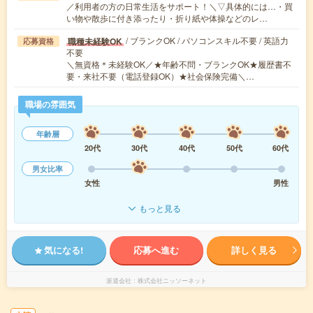
／利用者の方の日常生活をサポート！＼▽具体的には…・買
い物や散歩に付き添ったり・折り紙や体操などのレ…
/ ブランクOK / パソコンスキル不要 / 英語力
職種未経験OK
応募資格
不要
＼無資格＊未経験OK／★年齢不問・ブランクOK★履歴書不
要・来社不要（電話登録OK）★社会保険完備＼…
職場の雰囲気
年齢層
20代
30代
40代
50代
60代
男女比率
女性
男性
もっと見る
気になる!
応募へ進む
詳しく見る
派遣会社
株式会社ニッソーネット