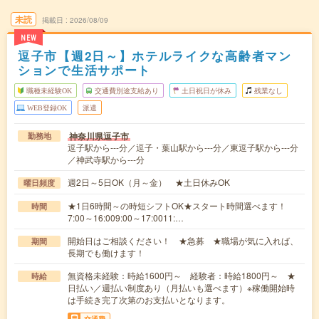
未読
掲載日
2026/08/09
NEW
逗子市【週2日～】ホテルライクな高齢者マン
ションで生活サポート
職種未経験OK
交通費別途支給あり
土日祝日が休み
残業なし
WEB登録OK
派遣
神奈川県逗子市
勤務地
逗子駅から---分／逗子・葉山駅から---分／東逗子駅から---分
／神武寺駅から---分
週2日～5日OK（月～金） ★土日休みOK
曜日頻度
★1日6時間～の時短シフトOK★スタート時間選べます！
時間
7:00～16:009:00～17:0011:…
開始日はご相談ください！ ★急募 ★職場が気に入れば、
期間
長期でも働けます！
無資格未経験：時給1600円～ 経験者：時給1800円～ ★
時給
日払い／週払い制度あり（月払いも選べます）※稼働開始時
は手続き完了次第のお支払いとなります。