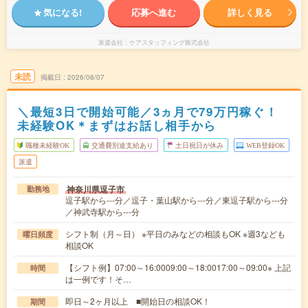
気になる!
応募へ進む
詳しく見る
派遣会社
ケアスタッフィング株式会社
未読
掲載日
2026/08/07
＼最短3日で開始可能／3ヵ月で79万円稼ぐ！
未経験OK＊まずはお話し相手から
職種未経験OK
交通費別途支給あり
土日祝日が休み
WEB登録OK
派遣
神奈川県逗子市
勤務地
逗子駅から---分／逗子・葉山駅から---分／東逗子駅から---分
／神武寺駅から---分
シフト制（月～日） ※平日のみなどの相談もOK ※週3なども
曜日頻度
相談OK
【シフト例】07:00～16:0009:00～18:0017:00～09:00※ 上記
時間
は一例です！そ…
即日～2ヶ月以上 ■開始日の相談OK！
期間