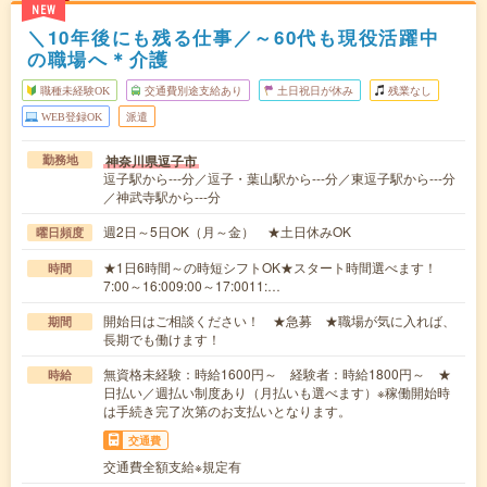
NEW
＼10年後にも残る仕事／～60代も現役活躍中
の職場へ＊介護
職種未経験OK
交通費別途支給あり
土日祝日が休み
残業なし
WEB登録OK
派遣
神奈川県逗子市
勤務地
逗子駅から---分／逗子・葉山駅から---分／東逗子駅から---分
／神武寺駅から---分
週2日～5日OK（月～金） ★土日休みOK
曜日頻度
★1日6時間～の時短シフトOK★スタート時間選べます！
時間
7:00～16:009:00～17:0011:…
開始日はご相談ください！ ★急募 ★職場が気に入れば、
期間
長期でも働けます！
無資格未経験：時給1600円～ 経験者：時給1800円～ ★
時給
日払い／週払い制度あり（月払いも選べます）※稼働開始時
は手続き完了次第のお支払いとなります。
交通費
交通費全額支給※規定有