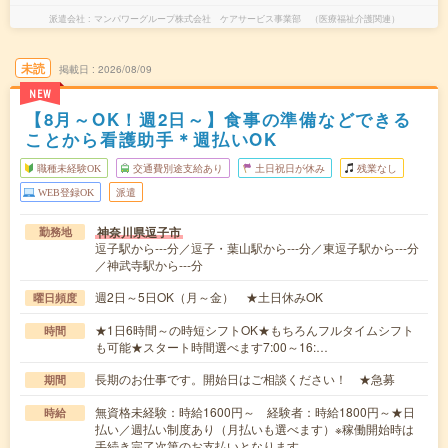
派遣会社
マンパワーグループ株式会社 ケアサービス事業部 （医療福祉介護関連）
未読
掲載日
2026/08/09
NEW
【8月～OK！週2日～】食事の準備などできる
ことから看護助手＊週払いOK
職種未経験OK
交通費別途支給あり
土日祝日が休み
残業なし
WEB登録OK
派遣
神奈川県逗子市
勤務地
逗子駅から---分／逗子・葉山駅から---分／東逗子駅から---分
／神武寺駅から---分
週2日～5日OK（月～金） ★土日休みOK
曜日頻度
★1日6時間～の時短シフトOK★もちろんフルタイムシフト
時間
も可能★スタート時間選べます7:00～16:…
長期のお仕事です。開始日はご相談ください！ ★急募
期間
無資格未経験：時給1600円～ 経験者：時給1800円～★日
時給
払い／週払い制度あり（月払いも選べます）※稼働開始時は
手続き完了次第のお支払いとなります。