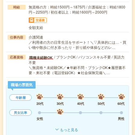
無資格の方：時給1500円～1875円 / 介護福祉士：時給1800
時給
円～2250円 / 初任者以上：時給1600円～2000円
交通費
全額支給
介護関連
仕事内容
／利用者の方の日常生活をサポート！＼▽具体的には…・買
い物や散歩に付き添ったり・折り紙や体操などのレ…
/ ブランクOK / パソコンスキル不要 / 英語力
職種未経験OK
応募資格
不要
＼無資格＊未経験OK／★年齢不問・ブランクOK★履歴書不
要・来社不要（電話登録OK）★社会保険完備＼…
職場の雰囲気
年齢層
20代
30代
40代
50代
60代
男女比率
女性
男性
もっと見る