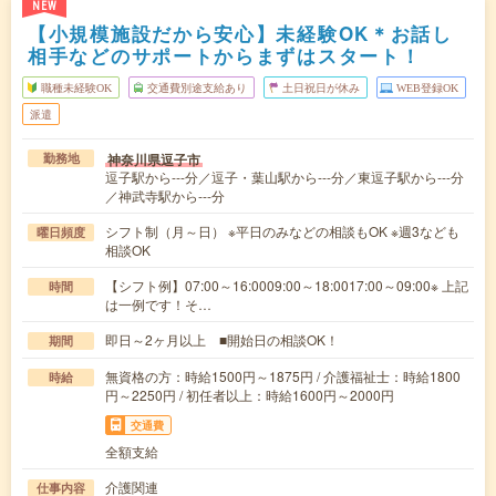
NEW
【小規模施設だから安心】未経験OK＊お話し
相手などのサポートからまずはスタート！
職種未経験OK
交通費別途支給あり
土日祝日が休み
WEB登録OK
派遣
神奈川県逗子市
勤務地
逗子駅から---分／逗子・葉山駅から---分／東逗子駅から---分
／神武寺駅から---分
シフト制（月～日） ※平日のみなどの相談もOK ※週3なども
曜日頻度
相談OK
【シフト例】07:00～16:0009:00～18:0017:00～09:00※ 上記
時間
は一例です！そ…
即日～2ヶ月以上 ■開始日の相談OK！
期間
無資格の方：時給1500円～1875円 / 介護福祉士：時給1800
時給
円～2250円 / 初任者以上：時給1600円～2000円
交通費
全額支給
介護関連
仕事内容