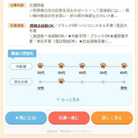
介護関連
仕事内容
／利用者の方の日常生活をサポート！＼▽具体的には…・買
い物や散歩の付き添い・折り紙や体操などのレク参…
/ ブランクOK / パソコンスキル不要 / 英語力
職種未経験OK
応募資格
不要
＼無資格＊未経験OK／★年齢不問・ブランクOK★履歴書不
要・来社不要（電話登録OK）★社会保険完備＼…
職場の雰囲気
年齢層
20代
30代
40代
50代
60代
男女比率
女性
男性
もっと見る
気になる!
応募へ進む
詳しく見る
派遣会社
株式会社ニッソーネット