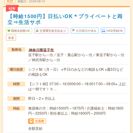
未読
掲載日
2026/08/10
NEW
【時給1500円】日払いOK＊プライベートと両
立⇒生活サポ
職種未経験OK
交通費別途支給あり
土日祝日が休み
WEB登録OK
派遣
神奈川県逗子市
勤務地
逗子駅から---分／逗子・葉山駅から---分／東逗子駅から---分
／神武寺駅から---分
シフト制（月～日） ※平日のみなどの相談もOK ※週3日など
曜日頻度
の相談もOK
【シフト例】07:00～16:0009:00～18:0017:00～09:00※ 上記
時間
は一例です！そ…
即日～2ヶ月以上
期間
無資格の方：時給1500円～1875円 / 介護福祉士：時給1800
時給
円～2250円 / 初任者以上：時給1600円～2000円
交通費
全額支給