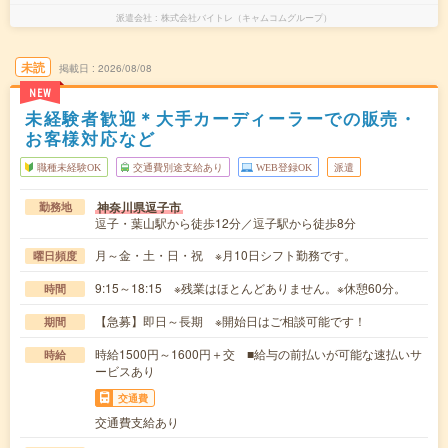
派遣会社
株式会社バイトレ（キャムコムグループ）
未読
掲載日
2026/08/08
NEW
未経験者歓迎＊大手カーディーラーでの販売・
お客様対応など
職種未経験OK
交通費別途支給あり
WEB登録OK
派遣
神奈川県逗子市
勤務地
逗子・葉山駅から徒歩12分／逗子駅から徒歩8分
月～金・土・日・祝 ※月10日シフト勤務です。
曜日頻度
9:15～18:15 ※残業はほとんどありません。※休憩60分。
時間
【急募】即日～長期 ※開始日はご相談可能です！
期間
時給1500円～1600円＋交 ■給与の前払いが可能な速払いサ
時給
ービスあり
交通費
交通費支給あり