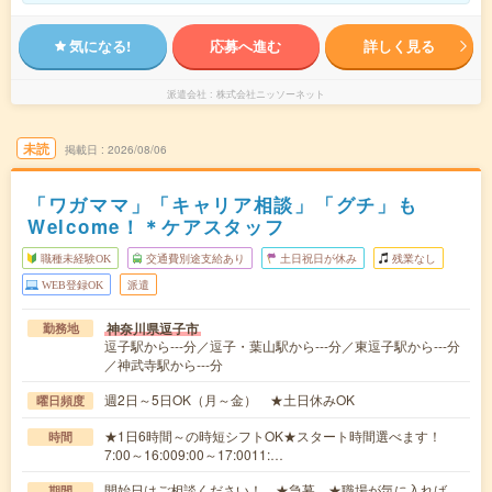
気になる!
応募へ進む
詳しく見る
派遣会社
株式会社ニッソーネット
未読
掲載日
2026/08/06
「ワガママ」「キャリア相談」「グチ」も
Welcome！＊ケアスタッフ
職種未経験OK
交通費別途支給あり
土日祝日が休み
残業なし
WEB登録OK
派遣
神奈川県逗子市
勤務地
逗子駅から---分／逗子・葉山駅から---分／東逗子駅から---分
／神武寺駅から---分
週2日～5日OK（月～金） ★土日休みOK
曜日頻度
★1日6時間～の時短シフトOK★スタート時間選べます！
時間
7:00～16:009:00～17:0011:…
開始日はご相談ください！ ★急募 ★職場が気に入れば、
期間