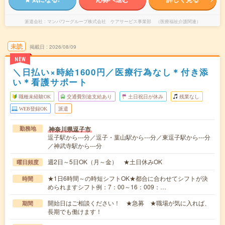
派遣会社
マンパワーグループ株式会社 ケアサービス事業部 （医療福祉介護関連）
未読
掲載日
2026/08/09
NEW
＼日払い×時給1600円／医療行為なし＊付き添
い＊看護サポート
職種未経験OK
交通費別途支給あり
土日祝日が休み
残業なし
WEB登録OK
派遣
神奈川県逗子市
勤務地
逗子駅から---分／逗子・葉山駅から---分／東逗子駅から---分
／神武寺駅から---分
週2日～5日OK（月～金） ★土日休みOK
曜日頻度
★1日6時間～の時短シフトOK★都合に合わせてシフトが決
時間
められますシフト例：7：00～16：009：…
開始日はご相談ください！ ★急募 ★職場が気に入れば、
期間
長期でも働けます！