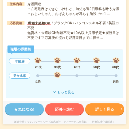
介護関連
仕事内容
＊在宅勤務はできないけれど、時短も週2日勤務も叶う介護
＊おじいちゃん、おばあちゃんが暮らす施設での生…
/ ブランクOK / パソコンスキル不要 / 英語力
職種未経験OK
応募資格
不要
無資格・未経験OK年齢不問★10名以上採用予定★履歴書は
不要です▽応募後の流れ1)翌営業日までに担当…
職場の雰囲気
年齢層
20代
30代
40代
50代
60代
男女比率
女性
男性
もっと見る
気になる!
応募へ進む
詳しく見る
派遣会社
マンパワーグループ株式会社 ケアサービス事業部 （医療福祉介護関連）