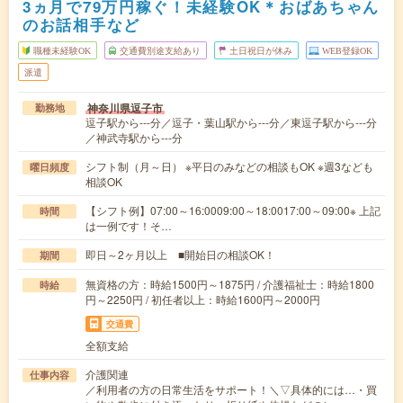
3ヵ月で79万円稼ぐ！未経験OK＊おばあちゃん
のお話相手など
職種未経験OK
交通費別途支給あり
土日祝日が休み
WEB登録OK
派遣
神奈川県逗子市
勤務地
逗子駅から---分／逗子・葉山駅から---分／東逗子駅から---分
／神武寺駅から---分
シフト制（月～日） ※平日のみなどの相談もOK ※週3なども
曜日頻度
相談OK
【シフト例】07:00～16:0009:00～18:0017:00～09:00※ 上記
時間
は一例です！そ…
即日～2ヶ月以上 ■開始日の相談OK！
期間
無資格の方：時給1500円～1875円 / 介護福祉士：時給1800
時給
円～2250円 / 初任者以上：時給1600円～2000円
交通費
全額支給
介護関連
仕事内容
／利用者の方の日常生活をサポート！＼▽具体的には…・買