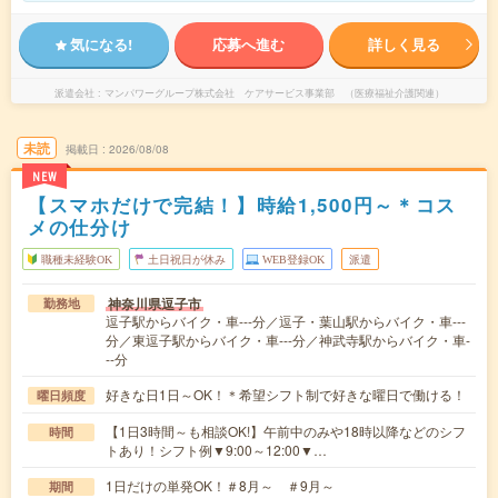
気になる!
応募へ進む
詳しく見る
派遣会社
マンパワーグループ株式会社 ケアサービス事業部 （医療福祉介護関連）
未読
掲載日
2026/08/08
NEW
【スマホだけで完結！】時給1,500円～＊コス
メの仕分け
職種未経験OK
土日祝日が休み
WEB登録OK
派遣
神奈川県逗子市
勤務地
逗子駅からバイク・車---分／逗子・葉山駅からバイク・車---
分／東逗子駅からバイク・車---分／神武寺駅からバイク・車-
--分
好きな日1日～OK！＊希望シフト制で好きな曜日で働ける！
曜日頻度
【1日3時間～も相談OK!】午前中のみや18時以降などのシフ
時間
トあり！シフト例▼9:00～12:00▼…
1日だけの単発OK！＃8月～ ＃9月～
期間