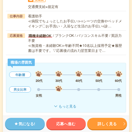
交通費支給※規定有
看護助手
仕事内容
≪病院でちょっとしたお手伝い≫○シーツの交換やベッドメ
イキング〇お手洗い・入浴など生活のお手伝い○診…
/ ブランクOK / パソコンスキル不要 / 英語力
職種未経験OK
応募資格
不要
≪無資格・未経験OK≫年齢不問★10名以上採用予定★履歴
書は不要です。▽応募後の流れ1)翌営業日まで…
職場の雰囲気
年齢層
20代
30代
40代
50代
60代
男女比率
女性
男性
もっと見る
気になる!
応募へ進む
詳しく見る