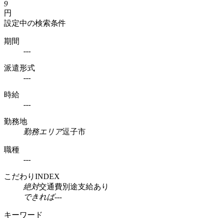
9
円
設定中の検索条件
期間
---
派遣形式
---
時給
---
勤務地
勤務エリア
逗子市
職種
---
こだわりINDEX
絶対
交通費別途支給あり
できれば
---
キーワード