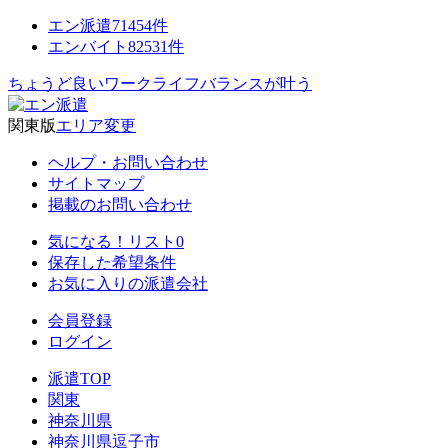
エン派遣
71454
件
エンバイト
82531
件
ちょうど良いワークライフバランスが叶う
関東版
エリア変更
ヘルプ・お問い合わせ
サイトマップ
掲載のお問い合わせ
気になる！リスト
0
保存した希望条件
お気に入りの派遣会社
会員登録
ログイン
派遣TOP
関東
神奈川県
神奈川県逗子市