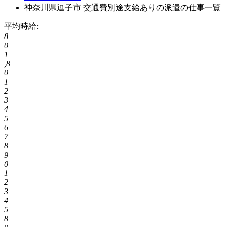
神奈川県逗子市 交通費別途支給ありの派遣の仕事一覧
平均時給:
8
0
1
,
8
0
1
2
3
4
5
6
7
8
9
0
1
2
3
4
5
8