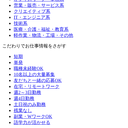
営業・販売・サービス系
クリエイティブ系
IT・エンジニア系
技術系
医療・介護・福祉・教育系
軽作業・物流・工場・その他
こだわりでお仕事情報をさがす
短期
単発
職種未経験OK
10名以上の大量募集
友だちと一緒の応募OK
在宅・リモートワーク
週2～3日勤務
週4日勤務
土日祝のみ勤務
残業なし
副業・WワークOK
語学力が活かせる