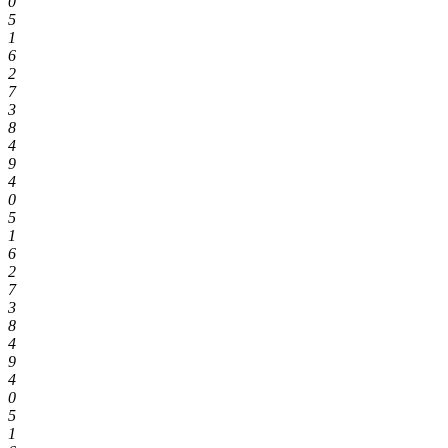
0
5
1
6
2
7
3
8
4
9
4
0
5
1
6
2
7
3
8
4
9
4
0
5
1