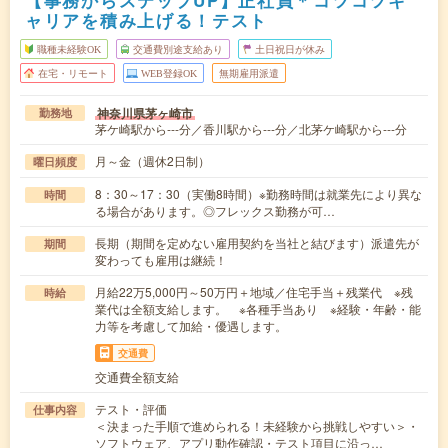
ャリアを積み上げる！テスト
職種未経験OK
交通費別途支給あり
土日祝日が休み
在宅・リモート
WEB登録OK
無期雇用派遣
神奈川県茅ヶ崎市
勤務地
茅ケ崎駅から---分／香川駅から---分／北茅ケ崎駅から---分
月～金（週休2日制）
曜日頻度
8：30～17：30（実働8時間）※勤務時間は就業先により異な
時間
る場合があります。◎フレックス勤務が可…
長期（期間を定めない雇用契約を当社と結びます）派遣先が
期間
変わっても雇用は継続！
月給22万5,000円～50万円＋地域／住宅手当＋残業代 ※残
時給
業代は全額支給します。 ※各種手当あり ※経験・年齢・能
力等を考慮して加給・優遇します。
交通費
交通費全額支給
テスト・評価
仕事内容
＜決まった手順で進められる！未経験から挑戦しやすい＞・
ソフトウェア、アプリ動作確認・テスト項目に沿っ…