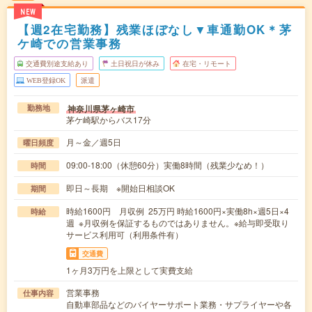
NEW
【週2在宅勤務】残業ほぼなし▼車通勤OK＊茅
ケ崎での営業事務
交通費別途支給あり
土日祝日が休み
在宅・リモート
WEB登録OK
派遣
神奈川県茅ヶ崎市
勤務地
茅ケ崎駅からバス17分
月～金／週5日
曜日頻度
09:00-18:00（休憩60分）実働8時間（残業少なめ！）
時間
即日～長期 ※開始日相談OK
期間
時給1600円 月収例 25万円 時給1600円×実働8h×週5日×4
時給
週 ※月収例を保証するものではありません。※給与即受取り
サービス利用可（利用条件有）
交通費
1ヶ月3万円を上限として実費支給
営業事務
仕事内容
自動車部品などのバイヤーサポート業務・サプライヤーや各