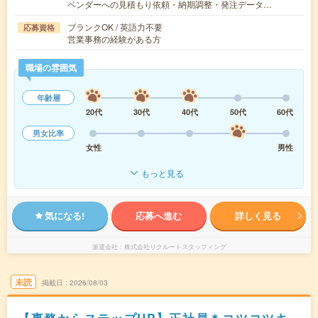
ベンダーへの見積もり依頼・納期調整・発注データ…
ブランクOK / 英語力不要
応募資格
営業事務の経験がある方
職場の雰囲気
年齢層
20代
30代
40代
50代
60代
男女比率
女性
男性
もっと見る
気になる!
応募へ進む
詳しく見る
派遣会社
株式会社リクルートスタッフィング
未読
掲載日
2026/08/03
【事務からステップUP】正社員＊コツコツキ