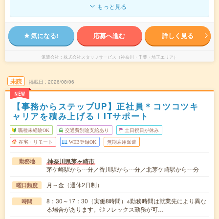
もっと見る
気になる!
応募へ進む
詳しく見る
派遣会社
株式会社スタッフサービス（神奈川・千葉・埼玉エリア）
未読
掲載日
2026/08/06
NEW
【事務からステップUP】正社員＊コツコツキ
ャリアを積み上げる！ITサポート
職種未経験OK
交通費別途支給あり
土日祝日が休み
在宅・リモート
WEB登録OK
無期雇用派遣
神奈川県茅ヶ崎市
勤務地
茅ケ崎駅から---分／香川駅から---分／北茅ケ崎駅から---分
月～金（週休2日制）
曜日頻度
8：30～17：30（実働8時間）※勤務時間は就業先により異な
時間
る場合があります。◎フレックス勤務が可…