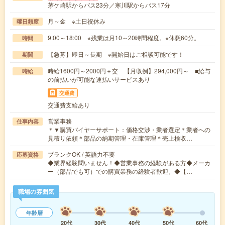
茅ケ崎駅からバス23分／寒川駅からバス17分
月～金 ※土日祝休み
曜日頻度
9:00～18:00 ※残業は月10～20時間程度。※休憩60分。
時間
【急募】即日～長期 ※開始日はご相談可能です！
期間
時給1600円～2000円＋交 【月収例】294,000円～ ■給与
時給
の前払いが可能な速払いサービスあり
交通費
交通費支給あり
営業事務
仕事内容
＊▼購買バイヤーサポート：価格交渉・業者選定＊業者への
見積り依頼＊部品の納期管理・在庫管理＊売上検収…
ブランクOK / 英語力不要
応募資格
◆業界経験問いません！◆営業事務の経験がある方◆メーカ
ー（部品でも可）での購買業務の経験者歓迎。◆【…
職場の雰囲気
年齢層
20代
30代
40代
50代
60代