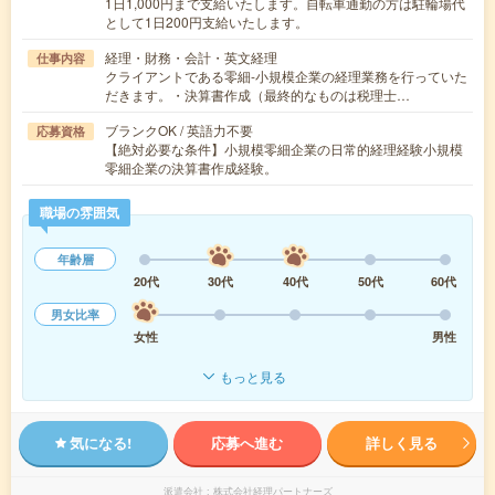
1日1,000円まで支給いたします。自転車通勤の方は駐輪場代
として1日200円支給いたします。
経理・財務・会計・英文経理
仕事内容
クライアントである零細-小規模企業の経理業務を行っていた
だきます。・決算書作成（最終的なものは税理士…
ブランクOK / 英語力不要
応募資格
【絶対必要な条件】小規模零細企業の日常的経理経験小規模
零細企業の決算書作成経験。
職場の雰囲気
年齢層
20代
30代
40代
50代
60代
男女比率
女性
男性
もっと見る
気になる!
応募へ進む
詳しく見る
派遣会社
株式会社経理パートナーズ