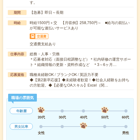
す。
【急募】即日～長期
期間
時給1500円＋交 【月収例】258,750円～ ■給与の前払い
時給
が可能な速払いサービスあり
交通費
交通費支給あり
総務・人事・労務
仕事内容
＊応募者対応（面接日程調整など）＊社内研修の運営サポー
ト＊組織情報の更新・資料作成など ＊3～6ヶ月…
職種未経験OK / ブランクOK / 英語力不要
応募資格
◆【第2新卒応援】◆未経験者歓迎！◆社会人経験をお持ち
の方歓迎。◆【必要なOAスキル】Excel（関…
職場の雰囲気
年齢層
20代
30代
40代
50代
60代
男女比率
女性
男性