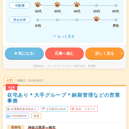
年齢層
20代
30代
40代
50代
60代
男女比率
女性
男性
もっと見る
気になる!
応募へ進む
詳しく見る
派遣会社
パーソルテンプスタッフ株式会社 首都圏
未読
掲載日
2026/08/07
NEW
在宅あり＊大手グループ＊納期管理などの営業
事務
交通費別途支給あり
土日祝日が休み
在宅・リモート
WEB登録OK
派遣
神奈川県茅ヶ崎市
勤務地