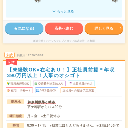
女性
男性
もっと見る
気になる!
応募へ進む
詳しく見る
派遣会社
パーソルテンプスタッフ株式会社 首都圏
未読
掲載日
2026/08/07
NEW
【未経験OK×在宅あり！】正社員前提＊年収
390万円以上！人事のオシゴト
職種未経験OK
交通費別途支給あり
土日祝日が休み
在宅・リモート
WEB登録OK
正社員への紹介予定派遣
神奈川県茅ヶ崎市
勤務地
茅ケ崎駅からバス20分
月～金 ※土日祝休み
曜日頻度
8:30～17:15 ※残業はほとんどありません。※休憩は45分で
時間