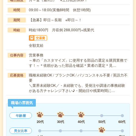
09:00～18:00(実働8時間 休憩1時間)
時間
【急募】即日～長期 ※即日～！
期間
時給1800円 月収例 288,000円+残業代
時給
交通費
全額支給
営業事務
仕事内容
～車の「カスタマイズ」に使用する部品の選定＆購買業務で
す！～＊依頼があった部品を確認＊業者の選定＊見…
職種未経験OK / ブランクOK / パソコンスキル不要 / 英語力不
応募資格
要
＼業界未経験OK／・未経験でも、受発注や調達の事務経験
がある方チャレンジ下さい♪・開始日や残業時間に…
職場の雰囲気
年齢層
20代
30代
40代
50代
60代
男女比率