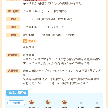
茅ケ崎駅から民間バス17分／寒川駅から車9分
月～金（週5日） ※土日祝お休み！
曜日頻度
09:00～18:00(実働8時間 休憩1時間)
時間
【急募】即日～長期 ※8月～！
期間
時給1800円 月収例 288,000円+残業代
時給
交通費
全額支給
営業事務
仕事内容
～車の「カスタマイズ」に使用する部品の選定＆購買業務で
す！～＊依頼があった部品を確認＊業者の選定＊見…
職種未経験OK / ブランクOK / パソコンスキル不要 / 英語力不
応募資格
要
＼業界未経験OK／・未経験でも、受発注や調達の事務経験
がある方チャレンジ下さい♪・開始日や残業時間に…
職場の雰囲気
年齢層
20代
30代
40代
50代
60代