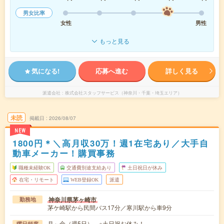
男女比率
女性
男性
もっと見る
気になる!
応募へ進む
詳しく見る
派遣会社
株式会社スタッフサービス（神奈川・千葉・埼玉エリア）
未読
掲載日
2026/08/07
NEW
1800円＊＼高月収30万！週1在宅あり／大手自
動車メーカー！購買事務
職種未経験OK
交通費別途支給あり
土日祝日が休み
在宅・リモート
WEB登録OK
派遣
神奈川県茅ヶ崎市
勤務地
茅ケ崎駅から民間バス17分／寒川駅から車9分
月～金（週5日） ※土日祝お休み！
曜日頻度