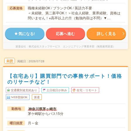
職種未経験OK / ブランクOK / 英語力不要
応募資格
＜未経験、第二新卒OK！＞社会人経験、業界経験、資格は
問いません！※高卒以上の方（勉強内容は不問）▼…
気になる!
応募へ進む
詳しく見る
派遣会社
株式会社スタッフサービス エンジニアリング事業本部（無期雇用派遣）
未読
掲載日
2026/07/28
【在宅あり】購買部門での事務サポート！価格
のリサーチなど！
交通費別途支給あり
土日祝日が休み
在宅・リモート
WEB登録OK
派遣
神奈川県茅ヶ崎市
勤務地
茅ケ崎駅からバス15分
月～金
曜日頻度