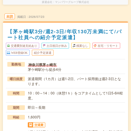
派遣会社
マンパワーグループ株式会社
未読
掲載日
2026/07/23
【茅ヶ崎駅3分/週2-3日/年収130万未満にて/パ
ート社員への紹介予定派遣】
交通費別途支給あり
土日祝日が休み
残業なし
在宅・リモート
WEB登録OK
紹介予定派遣
神奈川県茅ヶ崎市
勤務地
茅ケ崎駅から徒歩4分
派遣期間（1カ月）は週1-2日、パート採用後は週2-3日とな
曜日頻度
ります。
10：00～14：00（休憩1ｈ）をコアタイムとして1日5-6H程
時間
度。
即日～長期
期間
1,600円
時給
交通費