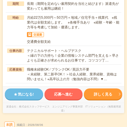
長期（期間を定めない雇用契約を当社と結びます）派遣先が
期間
変わっても雇用は継続！
月給22万5,000円～50万円＋地域／住宅手当＋残業代 ※残
時給
業代は全額支給します。 ※各種手当あり ※経験・年齢・能
力等を考慮して加給・優遇します。
交通費
交通費全額支給
テクニカルサポート・ヘルプデスク
仕事内容
＜縁の下の力持ち！企業の情報システム部門を支える＞早さ
よりも正確さが求められるお仕事です。コツコツ丁…
職種未経験OK / ブランクOK / 英語力不要
応募資格
＜未経験、第二新卒OK！＞社会人経験、業界経験、資格は
問いません！※高卒以上の方（勉強内容は不問）▼…
気になる!
応募へ進む
詳しく見る
派遣会社
株式会社スタッフサービス エンジニアリング事業本部 ITソリューション（無期雇用派
遣）
未読
掲載日
2026/08/06