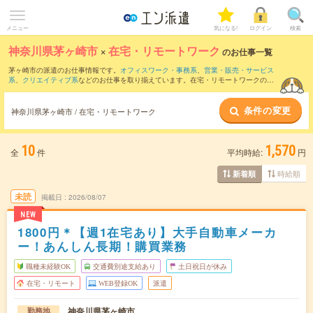
メニュー
気になる!
ログイン
検索
神奈川県茅ヶ崎市
×
在宅・リモートワーク
のお仕事一覧
茅ヶ崎市の派遣のお仕事情報です。
オフィスワーク・事務系
、
営業・販売・サービス
系
、
クリエイティブ系
などのお仕事を取り揃えています。在宅・リモートワークの条
件の他に、
交通費別途支給あり
、
職種未経験OK
、
友だちと一緒の応募OK
などのこだ
わり条件も取り揃えています。
条件の変更
神奈川県茅ヶ崎市 / 在宅・リモートワーク
10
1,570
全
件
平均時給:
円
時給順
新着順
未読
掲載日
2026/08/07
NEW
1800円＊【週1在宅あり】大手自動車メーカ
ー！あんしん長期！購買業務
職種未経験OK
交通費別途支給あり
土日祝日が休み
在宅・リモート
WEB登録OK
派遣
神奈川県茅ヶ崎市
勤務地