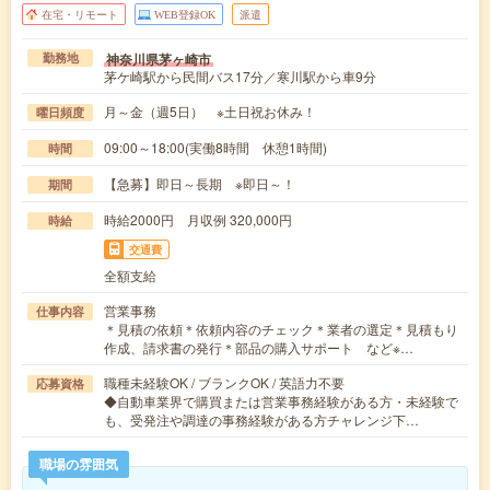
在宅・リモート
WEB登録OK
派遣
神奈川県茅ヶ崎市
勤務地
茅ケ崎駅から民間バス17分／寒川駅から車9分
月～金（週5日） ※土日祝お休み！
曜日頻度
09:00～18:00(実働8時間 休憩1時間)
時間
【急募】即日～長期 ※即日～！
期間
時給2000円 月収例 320,000円
時給
交通費
全額支給
営業事務
仕事内容
＊見積の依頼＊依頼内容のチェック＊業者の選定＊見積もり
作成、請求書の発行＊部品の購入サポート など※…
職種未経験OK / ブランクOK / 英語力不要
応募資格
◆自動車業界で購買または営業事務経験がある方・未経験で
も、受発注や調達の事務経験がある方チャレンジ下…
職場の雰囲気