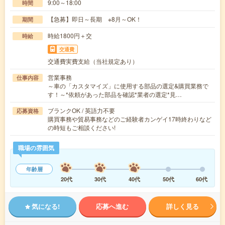
9:00～18:00
時間
【急募】即日～長期 ※8月～OK！
期間
時給1800円＋交
時給
交通費
交通費実費支給（当社規定あり）
営業事務
仕事内容
～車の「カスタマイズ」に使用する部品の選定&購買業務で
す！～*依頼があった部品を確認*業者の選定*見…
ブランクOK / 英語力不要
応募資格
購買事務や貿易事務などのご経験者カンゲイ17時終わりなど
の時短もご相談ください!
職場の雰囲気
年齢層
20代
30代
40代
50代
60代
気になる!
応募へ進む
詳しく見る