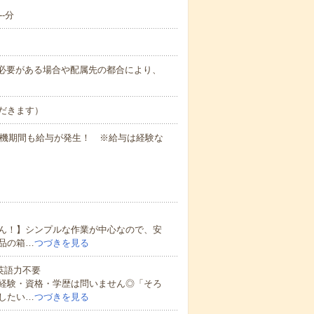
-分
務上必要がある場合や配属先の都合により、
だきます）
待機期間も給与が発生！ ※給与は経験な
ん！】シンプルな作業が中心なので、安
品の箱…
つづきを見る
 英語力不要
経験・資格・学歴は問いません◎「そろ
したい…
つづきを見る