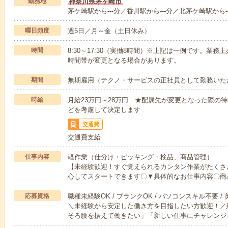
勤務地
神奈川県茅ヶ崎市
茅ケ崎駅から---分／香川駅から---分／北茅ケ崎駅から--
曜日頻度
週5日／月～金（土日休み）
時間
8:30～17:30（実働8時間）※上記は一例です。業
時間帯が変更となる場合があります。
期間
無期雇用（テクノ・サービスの正社員として勤務いた
時給
月給23万円～28万円 ★配属先が変更となった際の
どを考慮して決定します
交通費
交通費支給
仕事内容
軽作業（仕分け・ピッキング・検品、商品管理）
【未経験歓迎！すぐ覚えられるカンタン作業がたくさ
心してスタートできます〇▼具体的なお仕事内容〇商
応募資格
職種未経験OK / ブランクOK / パソコンスキル不要 /
＼未経験から安定した働き方を目指したい方歓迎！／
そろ腰を据えて働きたい」「新しい仕事にチャレンジ