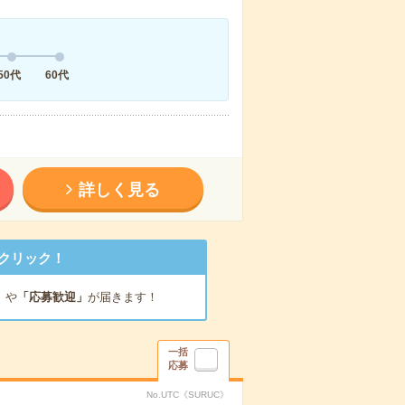
50代
60代
詳しく見る
クリック！
」
や
「応募歓迎」
が届きます！
一括
応募
No.UTC《SURUC》