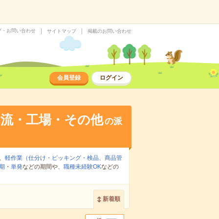
プ・お問い合わせ
サイトマップ
掲載のお問い合わせ
会員登録
ログイン
物流・工場・その他
の派
、
軽作業（仕分け・ピッキング・検品、商品管
期
・
単発
などの期間や、
職種未経験OK
などの
新着順