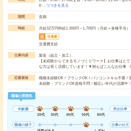
0:…
つづきを見る
期間
長期
時給
月給32万円時給1,300円～1,700円（月給＋各種手当）
交通費
交通費支給
仕事内容
製造（組立・加工）
【未経験からできるモノづくりワーク】お仕事はとて
な方は長く活躍しています！▼例えばこんなお仕事・
応募資格
職種未経験OK / ブランクOK / パソコンスキル不要 /
未経験・ブランクOK資格不問！幅広い年代が活躍中
職場の雰囲気
年齢層
男女比率
20代
30代
40代
50代
60代
職場の様子
仕事の仕方
活気がある
しずか