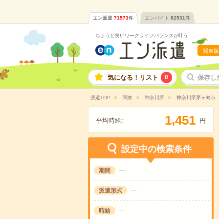
エン派遣
71573
件
エンバイト
82531
件
ちょうど良いワークライフバランスが叶う
関東版
気になる！リスト
0
保存し
派遣TOP
関東
神奈川県
神奈川県茅ヶ崎市
,
1
4
5
1
平均時給:
円
設定中の検索条件
期間
---
派遣形式
---
時給
---