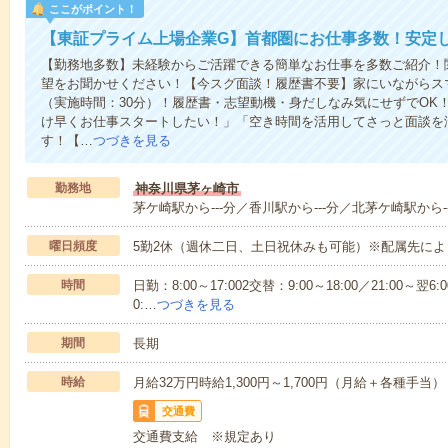
ここがポイント！
【東証プライム上場企業G】首都圏にお仕事多数！安定
【勤務地多数】未経験からご活躍できる簡単なお仕事を多数ご紹介！関
望をお聞かせください！【今スグ面談！履歴書不要】家にいながらス
（実施時間：30分）！履歴書・志望動機・身だしなみ気にせずでOK
け早くお仕事スタートしたい！」「空き時間を活用してさっと面談を
す！【…
つづきを見る
勤務地
神奈川県茅ヶ崎市
茅ケ崎駅から---分／香川駅から---分／北茅ケ崎駅から--
曜日頻度
5勤2休（週休二日、土日祝休みも可能）※配属先によ
時間
日勤：8:00～17:002交替：9:00～18:00／21:00～翌6:0
0:…
つづきを見る
期間
長期
時給
月給32万円時給1,300円～1,700円（月給＋各種手当）
交通費
交通費支給 ※規定あり