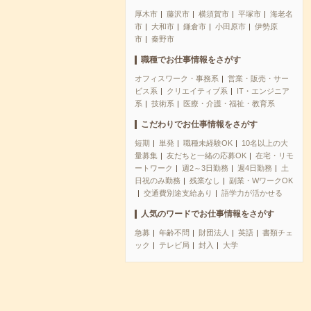
厚木市
藤沢市
横須賀市
平塚市
海老名
市
大和市
鎌倉市
小田原市
伊勢原
市
秦野市
職種でお仕事情報をさがす
オフィスワーク・事務系
営業・販売・サー
ビス系
クリエイティブ系
IT・エンジニア
系
技術系
医療・介護・福祉・教育系
こだわりでお仕事情報をさがす
短期
単発
職種未経験OK
10名以上の大
量募集
友だちと一緒の応募OK
在宅・リモ
ートワーク
週2～3日勤務
週4日勤務
土
日祝のみ勤務
残業なし
副業・WワークOK
交通費別途支給あり
語学力が活かせる
人気のワードでお仕事情報をさがす
急募
年齢不問
財団法人
英語
書類チェ
ック
テレビ局
封入
大学