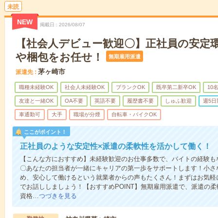
未読
NEW
掲載日
2026/08/07
【社会人デビュー歓迎〇】正社員の安定
や梱包をお任せ！
無期雇用派遣
茅ヶ崎市
派遣先
職種未経験OK
社会人未経験OK
ブランクOK
既卒第二新卒OK
10
友達と一緒OK
OA不要
英語不要
履歴書不要
しゅふ歓迎
週5日
車通勤可
大手
職場が分煙
自転車・バイクOK
ここがポイント！
正社員のような安定性×派遣の柔軟性を活かして働く！
【こんな方におすすめ】未経験歓迎のお仕事多数で、バイトの経験も
〇あなたの担当者が一緒にキャリアの第一歩をサポートします！小さ
め、安心して働けるという就業者からの声もたくさん！まずはお気軽
でお話ししましょう！【おすすめPOINT】無期雇用派遣で、派遣の
資格…
つづきを見る