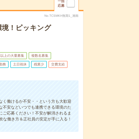
一括
応募
No.TCSMKH無期1_湘南
環境！ピッキング
名以上の大量募集
複数名募集
勤務
土日祝休
残業少
交費支給
なく働けるか不安・・という方も大歓迎
な不安などいつでも連携できる環境のた
にご応募ください！不安が解消されるま
柔軟な働き方＆正社員の安定が手に入る！