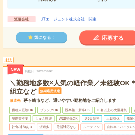
UTエージェント株式会社 関東
派遣会社
応募する
気になる！
未読
NEW
掲載日
2026/08/07
＼勤務地多数×人気の軽作業／未経験OK
組立など
無期雇用派遣
茅ヶ崎市など、通いやすい勤務地をご紹介します
派遣先
職種未経験OK
ブランクOK
既卒第二新卒OK
10名以上の大量募集
履歴書不要
しゅふ歓迎
WEB登録OK
週5日勤務
土日祝休
残業
社食/補助あり
派遣多
電話対応なし
ルーティン
自転車・バイクOK