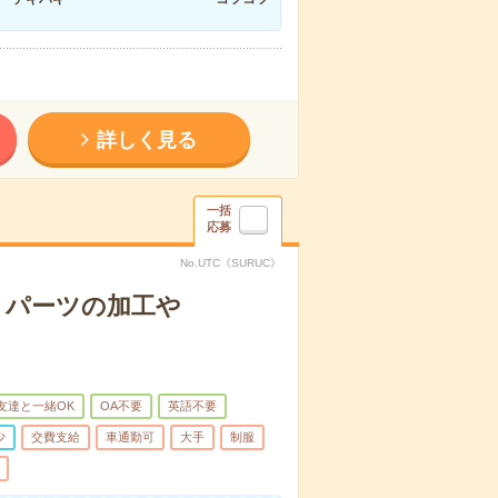
詳しく見る
一括
応募
No.UTC《SURUC》
＊パーツの加工や
友達と一緒OK
OA不要
英語不要
少
交費支給
車通勤可
大手
制服