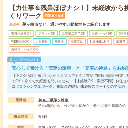
【力仕事＆残業ほぼナシ！】未経験から
くりワーク
無期雇用派遣
茅ヶ崎市など、通いやすい勤務地をご紹介します
派遣先
職種未経験OK
ブランクOK
既卒第二新卒OK
友達と一緒OK
OA不
WEB登録OK
土日祝休
残業少
交費支給
社食/補助あり
派遣多
自転車・バイクOK
ここがポイント！
安心して働ける「安定の環境」と「充実の待遇」をお約
【今スグ面談】家にいながらスマホですぐに電話で即日面談が可能！
でOK！今までの経歴も問いません！【未経験OK・学歴不問】お任せ
コツコツシンプルワーク。先輩の約8割が未経験スタートなので安心
勤務地
神奈川県茅ヶ崎市
茅ケ崎駅から---分／香川駅から---分／北茅ケ崎駅から--
曜日頻度
週5日
時間
日勤：8:00～17:002交替：9:00～18:00／21:00～翌6:0