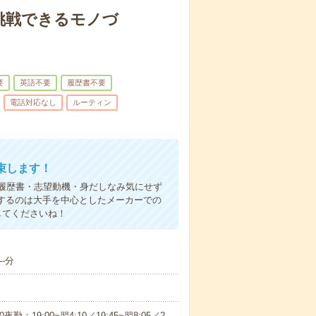
挑戦できるモノづ
要
英語不要
履歴書不要
電話対応なし
ルーティン
束します！
履歴書・志望動機・身だしなみ気にせず
するのは大手を中心としたメーカーでの
してくださいね！
-分
0夜勤：19:00~翌4:10／19:45~翌8:05／2