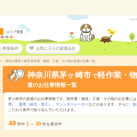
ヘル
エリア変更
た希望条件
お気に入りの派遣会社
神奈川県茅ヶ崎市 軽作業・物流・工場・その他の派遣の仕事一覧
神奈川県茅ヶ崎市
軽作業・
で
遣のお仕事情報一覧
茅ヶ崎市の派遣のお仕事情報です。軽作業・物流・工場・その他のお仕事には
理）
、
製造（組立・加工）
、
マシンオペレーター
などがあります。さらに、
短
こだわり条件で絞り込んでいただけます。
49
1
30
件中
～
件を表示中