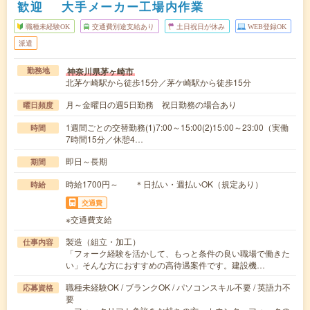
歓迎 大手メーカー工場内作業
職種未経験OK
交通費別途支給あり
土日祝日が休み
WEB登録OK
派遣
神奈川県茅ヶ崎市
勤務地
北茅ケ崎駅から徒歩15分／茅ケ崎駅から徒歩15分
月～金曜日の週5日勤務 祝日勤務の場合あり
曜日頻度
1週間ごとの交替勤務(1)7:00～15:00(2)15:00～23:00（実働
時間
7時間15分／休憩4…
即日～長期
期間
時給1700円～ ＊日払い・週払いOK（規定あり）
時給
交通費
※交通費支給
製造（組立・加工）
仕事内容
「フォーク経験を活かして、もっと条件の良い職場で働きた
い」そんな方におすすめの高待遇案件です。建設機…
職種未経験OK / ブランクOK / パソコンスキル不要 / 英語力不
応募資格
要