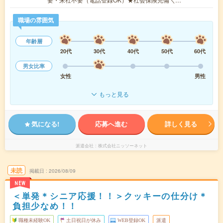
職場の雰囲気
年齢層
20代
30代
40代
50代
60代
男女比率
女性
男性
もっと見る
気になる!
応募へ進む
詳しく見る
派遣会社
株式会社ニッソーネット
未読
掲載日
2026/08/09
NEW
＜単発＊シニア応援！！＞クッキーの仕分け＊
負担少なめ！！
職種未経験OK
土日祝日が休み
WEB登録OK
派遣