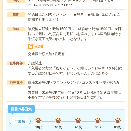
時間
7:00～16:009:00～17:0011:…
開始日はご相談ください！ ★急募 ★職場が気に入れば、
期間
長期でも働けます！
無資格未経験：時給1600円～ 経験者：時給1800円～★日
時給
払い／週払い制度あり（月払いも選べます）※稼働開始時は
手続き完了次第のお支払いとなります。
交通費
交通費全額支給※規定有
介護関連
仕事内容
＊入居者の方の「ありがとう」が嬉しい＊お年寄りを笑顔に
する介護のお仕事です。おじいちゃん、おばあちゃ…
職種未経験OK / ブランクOK / パソコンスキル不要 / 英語力不
応募資格
要
無資格・未経験OK年齢不問★10名以上採用予定★履歴書は
不要です▽応募後の流れ1)翌営業日までに担当…
職場の雰囲気
年齢層
20代
30代
40代
50代
60代