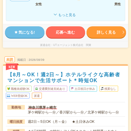
女性
男性
もっと見る
気になる!
応募へ進む
詳しく見る
派遣会社
UTエージェント株式会社 関東
未読
掲載日
2026/08/09
NEW
【8月～OK！週2日～】ホテルライクな高齢者
マンションで生活サポート＊時短OK
職種未経験OK
交通費別途支給あり
土日祝日が休み
残業なし
WEB登録OK
派遣
神奈川県茅ヶ崎市
勤務地
茅ケ崎駅から---分／香川駅から---分／北茅ケ崎駅から---分
週2日～5日OK（月～金） ★土日休みOK
曜日頻度
★1日6時間～の時短シフトOK★スタート時間選べます！