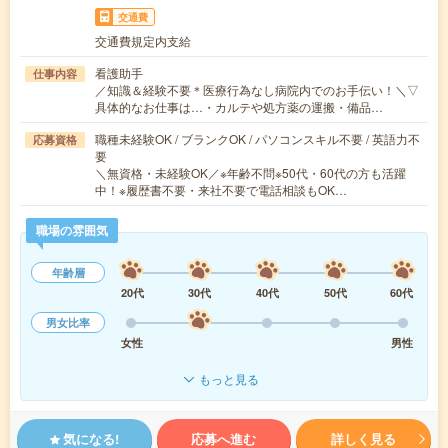
交通費
交通費規定内支給
看護助手
仕事内容
／知識＆経験不要＊医療行為なし病院内でのお手伝い！＼▽
具体的なお仕事は…・カルテや処方薬の運搬・備品…
職種未経験OK / ブランクOK / パソコンスキル不要 / 英語力不
応募資格
要
＼無資格・未経験OK／※年齢不問※50代・60代の方も活躍
中！※履歴書不要・来社不要で電話相談もOK…
職場の雰囲気
年齢層
20代
30代
40代
50代
60代
男女比率
女性
男性
もっと見る
気になる!
応募へ進む
詳しく見る