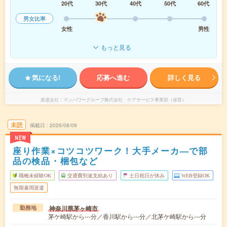
20代
30代
40代
50代
60代
男女比率
女性
男性
もっと見る
気になる!
応募へ進む
詳しく見る
派遣会社
マンパワーグループ株式会社 ケアサービス事業部（保育）
未読
掲載日
2026/08/09
NEW
座り作業×コツコツワーク！大手メーカ―で部
品の検品・梱包など
職種未経験OK
交通費別途支給あり
土日祝日が休み
WEB登録OK
無期雇用派遣
神奈川県茅ヶ崎市
勤務地
茅ケ崎駅から---分／香川駅から---分／北茅ケ崎駅から---分