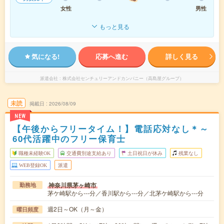
女性
男性
もっと見る
気になる!
応募へ進む
詳しく見る
派遣会社
株式会社センチュリーアンドカンパニー（高島屋グループ）
未読
掲載日
2026/08/09
NEW
【午後からフリータイム！】電話応対なし＊～
60代活躍中のフリー保育士
職種未経験OK
交通費別途支給あり
土日祝日が休み
残業なし
WEB登録OK
派遣
神奈川県茅ヶ崎市
勤務地
茅ケ崎駅から---分／香川駅から---分／北茅ケ崎駅から---分
週2日～OK（月～金）
曜日頻度