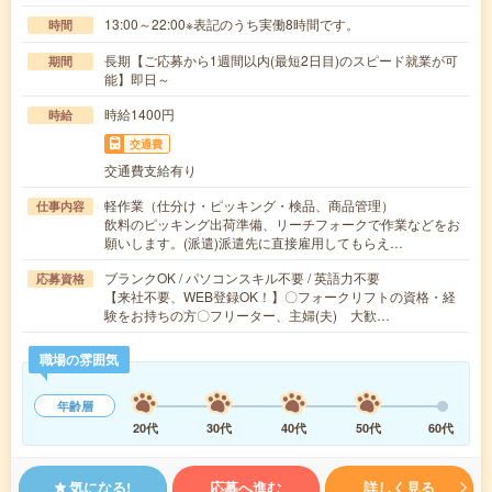
13:00～22:00※表記のうち実働8時間です。
時間
長期【ご応募から1週間以内(最短2日目)のスピード就業が可
期間
能】即日～
時給1400円
時給
交通費
交通費支給有り
軽作業（仕分け・ピッキング・検品、商品管理）
仕事内容
飲料のピッキング出荷準備、リーチフォークで作業などをお
願いします。(派遣)派遣先に直接雇用してもらえ…
ブランクOK / パソコンスキル不要 / 英語力不要
応募資格
【来社不要、WEB登録OK！】〇フォークリフトの資格・経
験をお持ちの方〇フリーター、主婦(夫) 大歓…
職場の雰囲気
年齢層
20代
30代
40代
50代
60代
気になる!
応募へ進む
詳しく見る