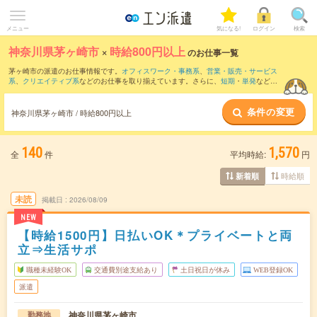
メニュー
気になる!
ログイン
検索
神奈川県茅ヶ崎市
×
時給800円以上
のお仕事一覧
茅ヶ崎市の派遣のお仕事情報です。
オフィスワーク・事務系
、
営業・販売・サービス
系
、
クリエイティブ系
などのお仕事を取り揃えています。さらに、
短期
・
単発
などの
期間や、
職種未経験OK
などのこだわり条件で絞り込んでいただけます。
条件の変更
時給
1250円以上
・
1800円以上
の求人はこちら
神奈川県茅ヶ崎市 / 時給800円以上
当サイトでは法令を遵守し、最低賃金以上の求人のみを掲載しています。
140
1,570
全
件
平均時給:
円
時給順
新着順
未読
掲載日
2026/08/09
NEW
【時給1500円】日払いOK＊プライベートと両
立⇒生活サポ
職種未経験OK
交通費別途支給あり
土日祝日が休み
WEB登録OK
派遣
神奈川県茅ヶ崎市
勤務地