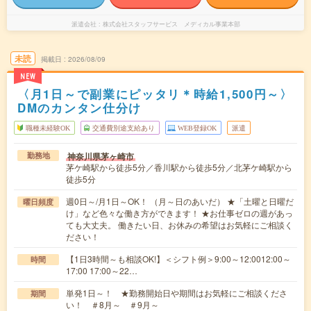
派遣会社
株式会社スタッフサービス メディカル事業本部
未読
掲載日
2026/08/09
NEW
〈月1日～で副業にピッタリ＊時給1,500円～〉
DMのカンタン仕分け
職種未経験OK
交通費別途支給あり
WEB登録OK
派遣
神奈川県茅ヶ崎市
勤務地
茅ケ崎駅から徒歩5分／香川駅から徒歩5分／北茅ケ崎駅から
徒歩5分
週0日～/月1日～OK！ （月～日のあいだ） ★「土曜と日曜だ
曜日頻度
け」など色々な働き方ができます！ ★お仕事ゼロの週があっ
ても大丈夫。 働きたい日、お休みの希望はお気軽にご相談く
ださい！
【1日3時間～も相談OK!】＜シフト例＞9:00～12:0012:00～
時間
17:00 17:00～22…
単発1日～！ ★勤務開始日や期間はお気軽にご相談くださ
期間
い！ ＃8月～ ＃9月～