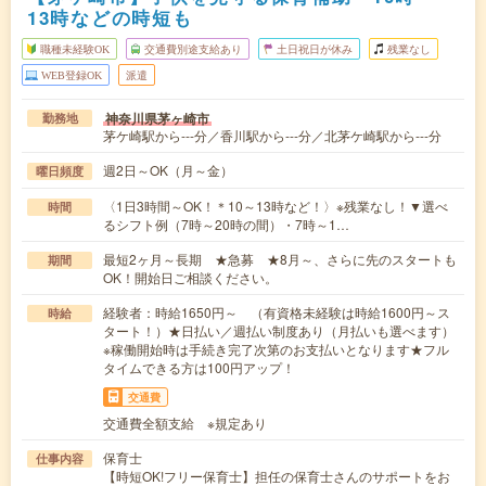
13時などの時短も
職種未経験OK
交通費別途支給あり
土日祝日が休み
残業なし
WEB登録OK
派遣
神奈川県茅ヶ崎市
勤務地
茅ケ崎駅から---分／香川駅から---分／北茅ケ崎駅から---分
週2日～OK（月～金）
曜日頻度
〈1日3時間～OK！＊10～13時など！〉※残業なし！▼選べ
時間
るシフト例（7時～20時の間）・7時～1…
最短2ヶ月～長期 ★急募 ★8月～、さらに先のスタートも
期間
OK！開始日ご相談ください。
経験者：時給1650円～ （有資格未経験は時給1600円～ス
時給
タート！）★日払い／週払い制度あり（月払いも選べます）
※稼働開始時は手続き完了次第のお支払いとなります★フル
タイムできる方は100円アップ！
交通費
交通費全額支給 ※規定あり
保育士
仕事内容
【時短OK!フリー保育士】担任の保育士さんのサポートをお