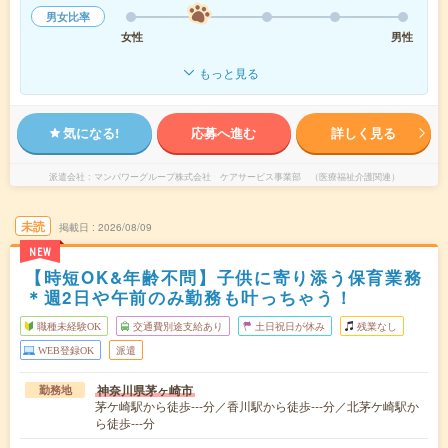
男女比率
女性
男性
もっと見る
気になる!
応募へ進む
詳しく見る
派遣会社
マンパワーグループ株式会社 ケアサービス事業部 （医療福祉介護関連）
未読
掲載日
2026/08/09
NEW
【時短OK&年齢不問】子供に寄り添う保育業務
＊週2日や午前のみ勤務も叶っちゃう！
職種未経験OK
交通費別途支給あり
土日祝日が休み
残業なし
WEB登録OK
派遣
神奈川県茅ヶ崎市
勤務地
茅ケ崎駅から徒歩---分／香川駅から徒歩---分／北茅ケ崎駅か
ら徒歩---分