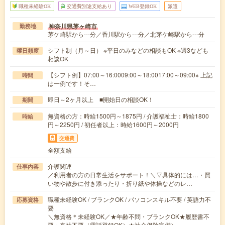
職種未経験OK
交通費別途支給あり
WEB登録OK
派遣
神奈川県茅ヶ崎市
勤務地
茅ケ崎駅から---分／香川駅から---分／北茅ケ崎駅から---分
シフト制（月～日） ※平日のみなどの相談もOK ※週3なども
曜日頻度
相談OK
【シフト例】07:00～16:0009:00～18:0017:00～09:00※ 上記
時間
は一例です！そ…
即日～2ヶ月以上 ■開始日の相談OK！
期間
無資格の方：時給1500円～1875円 / 介護福祉士：時給1800
時給
円～2250円 / 初任者以上：時給1600円～2000円
交通費
全額支給
介護関連
仕事内容
／利用者の方の日常生活をサポート！＼▽具体的には…・買
い物や散歩に付き添ったり・折り紙や体操などのレ…
職種未経験OK / ブランクOK / パソコンスキル不要 / 英語力不
応募資格
要
＼無資格＊未経験OK／★年齢不問・ブランクOK★履歴書不
要・来社不要（電話登録OK）★社会保険完備＼…