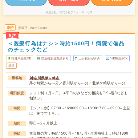
派遣会社
株式会社テクノ・サービス
未読
掲載日
2026/08/09
NEW
＜医療行為はナシ＞時給1500円！病院で備品
のチェックなど
職種未経験OK
交通費別途支給あり
土日祝日が休み
WEB登録OK
派遣
神奈川県茅ヶ崎市
勤務地
茅ケ崎駅から---分／香川駅から---分／北茅ケ崎駅から---分
シフト制（月～日） ※平日のみなどの相談もOK ※週3なども
曜日頻度
相談OK
【シフト例】07:00～16:0009:00～18:0017:00～09:00※ 上記
時間
は一例です！そ…
即日～2ヶ月以上
期間
無資格の方：時給1500円～1875円 / 介護福祉士：時給1800
時給