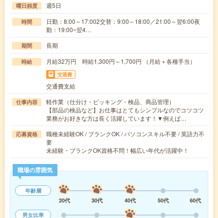
週5日
曜日頻度
日勤：8:00～17:002交替：9:00～18:00／21:00～翌6:00夜
時間
勤：19:00~翌4…
長期
期間
月給32万円 時給1,300円～1,700円 （月給＋各種手当）
時給
交通費
交通費支給
軽作業（仕分け・ピッキング・検品、商品管理）
仕事内容
【部品の検品など】お仕事はとてもシンプルなのでコツコツ
業務がお好きな方は長く活躍しています！▼例えば…
職種未経験OK / ブランクOK / パソコンスキル不要 / 英語力不
応募資格
要
未経験・ブランクOK資格不問！幅広い年代が活躍中！
職場の雰囲気
年齢層
20代
30代
40代
50代
60代
男女比率