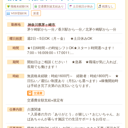
職種未経験OK
交通費別途支給あり
土日祝日が休み
残業なし
WEB登録OK
派遣
神奈川県茅ヶ崎市
勤務地
茅ケ崎駅から---分／香川駅から---分／北茅ケ崎駅から---分
週2日～5日OK（月～金） ★土日休みOK
曜日頻度
★1日6時間～の時短シフトOK★スタート時間選べます！
時間
7:00～16:009:00～17:0011:…
開始日はご相談ください！ ★急募 ★職場が気に入れば、
期間
長期でも働けます！
無資格未経験：時給1600円～ 経験者：時給1800円～ ★
時給
日払い／週払い制度あり（月払いも選べます）※稼働開始時
は手続き完了次第のお支払いとなります。
交通費
交通費全額支給※規定有
介護関連
仕事内容
＊入居者の方の「ありがとう」が嬉しい＊おじいちゃん、お
ばあちゃんが暮らす施設での生活サポートをお任せ…
職種未経験OK / ブランクOK / パソコンスキル不要 / 英語力不