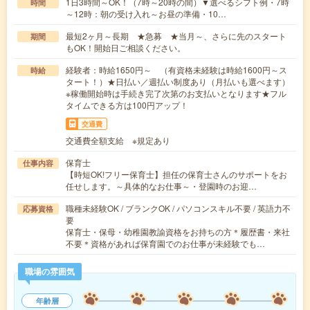
1日3時間～OK！（7時～20時の間）▼選べるシフト例・7時
時間
～12時：朝の受け入れ～お昼の準備・10…
最短2ヶ月～長期 ★急募 ★当月～、さらに先のスタート
期間
もOK！開始日ご相談ください。
経験者：時給1650円～ （有資格未経験は時給1600円～ス
時給
タート！）★日払い／週払い制度あり（月払いも選べます）
※稼働開始時は手続き完了次第のお支払いとなります★フル
タイムできる方は100円アップ！
交通費
交通費全額支給 ※規定あり
保育士
仕事内容
【時短OK!フリー保育士】担任の保育士さんのサポートをお
任せします。～具体的なお仕事～・登園時のお迎…
職種未経験OK / ブランクOK / パソコンスキル不要 / 英語力不
応募資格
要
保育士・保母・幼稚園教諭資格をお持ちの方＊履歴書・来社
不要＊資格があれば保育園でのお仕事が未経験でも…
職場の雰囲気
年齢層