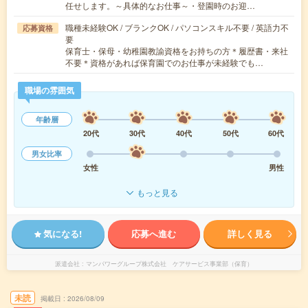
任せします。～具体的なお仕事～・登園時のお迎…
職種未経験OK / ブランクOK / パソコンスキル不要 / 英語力不
応募資格
要
保育士・保母・幼稚園教諭資格をお持ちの方＊履歴書・来社
不要＊資格があれば保育園でのお仕事が未経験でも…
職場の雰囲気
年齢層
20代
30代
40代
50代
60代
男女比率
女性
男性
もっと見る
気になる!
応募へ進む
詳しく見る
派遣会社
マンパワーグループ株式会社 ケアサービス事業部（保育）
未読
掲載日
2026/08/09