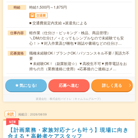
時給1,500円～1,875円
時給
交通費
■ 交通費規定内支給 ※派遣先による
軽作業（仕分け・ピッキング・検品、商品管理）
仕事内容
＼DMの仕分け／＜とってもシンプルなので未経験でも安
心！＞▼封入作業及び梱包▼雑誌や書籍などの仕分け…
職種未経験OK / ブランクOK / パソコンスキル不要 / 英語力不
応募資格
要
▼未経験OK！（副業歓迎☆）▼高校生不可▼携帯電話をお
持ちの方（業務連絡に使用）※応募後のご連絡はメ…
気になる!
応募へ進む
詳しく見る
派遣会社
株式会社バイトレ（キャムコムグループ）
未読
掲載日
2026/08/09
NEW
【計画業務・家族対応ナシも叶う】現場に向き
合える＊高齢者ケアスタッフ