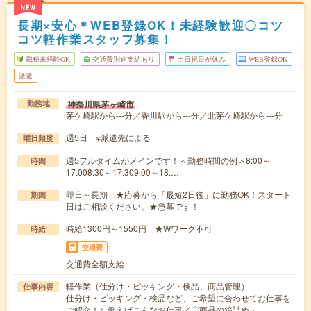
NEW
長期×安心＊WEB登録OK！未経験歓迎〇コツ
コツ軽作業スタッフ募集！
職種未経験OK
交通費別途支給あり
土日祝日が休み
WEB登録OK
派遣
神奈川県茅ヶ崎市
勤務地
茅ケ崎駅から---分／香川駅から---分／北茅ケ崎駅から---分
週5日 ※派遣先による
曜日頻度
週5フルタイムがメインです！＜勤務時間の例＞8:00～
時間
17:008:30～17:309:00～18:…
即日～長期 ★応募から「最短2日後」に勤務OK！スタート
期間
日はご相談ください。★急募です！
時給1300円～1550円 ★Wワーク不可
時給
交通費
交通費全額支給
軽作業（仕分け・ピッキング・検品、商品管理）
仕事内容
仕分け・ピッキング・検品など、ご希望に合わせてお仕事を
ご紹介！＼例えばこんなお仕事／〇商品の箱詰め・…