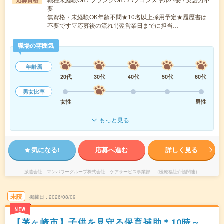
応募資格
要
無資格・未経験OK年齢不問★10名以上採用予定★履歴書は
不要です▽応募後の流れ1)翌営業日までに担当…
職場の雰囲気
年齢層
20代
30代
40代
50代
60代
男女比率
女性
男性
もっと見る
気になる!
応募へ進む
詳しく見る
派遣会社
マンパワーグループ株式会社 ケアサービス事業部 （医療福祉介護関連）
未読
掲載日
2026/08/09
NEW
【茅ヶ崎市】子供を見守る保育補助＊10時～