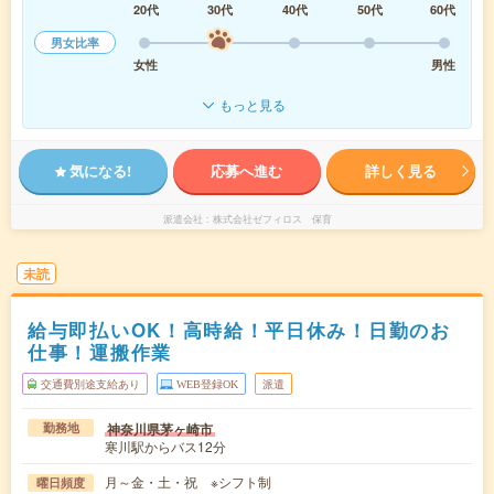
20代
30代
40代
50代
60代
男女比率
女性
男性
もっと見る
気になる!
応募へ進む
詳しく見る
派遣会社
株式会社ゼフィロス 保育
未読
給与即払いOK！高時給！平日休み！日勤のお
仕事！運搬作業
交通費別途支給あり
WEB登録OK
派遣
神奈川県茅ヶ崎市
勤務地
寒川駅からバス12分
月～金・土・祝 ※シフト制
曜日頻度