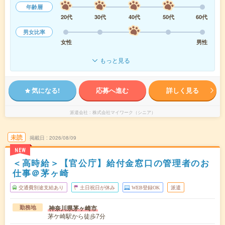
年齢層
20代
30代
40代
50代
60代
男女比率
女性
男性
もっと見る
気になる!
応募へ進む
詳しく見る
派遣会社
株式会社マイワーク（シニア）
未読
掲載日
2026/08/09
NEW
＜高時給＞【官公庁】給付金窓口の管理者のお
仕事＠茅ヶ崎
交通費別途支給あり
土日祝日が休み
WEB登録OK
派遣
神奈川県茅ヶ崎市
勤務地
茅ケ崎駅から徒歩7分