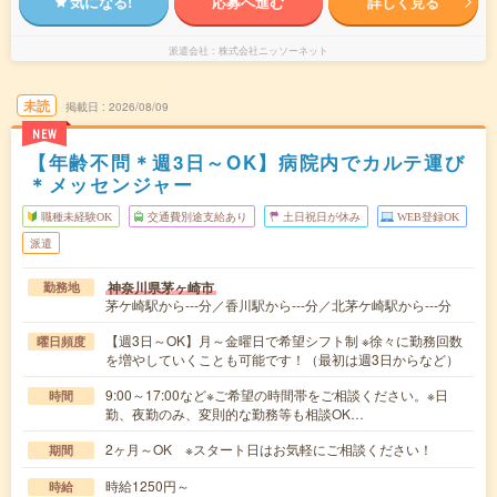
気になる!
応募へ進む
詳しく見る
派遣会社
株式会社ニッソーネット
未読
掲載日
2026/08/09
NEW
【年齢不問＊週3日～OK】病院内でカルテ運び
＊メッセンジャー
職種未経験OK
交通費別途支給あり
土日祝日が休み
WEB登録OK
派遣
神奈川県茅ヶ崎市
勤務地
茅ケ崎駅から---分／香川駅から---分／北茅ケ崎駅から---分
【週3日～OK】月～金曜日で希望シフト制 ※徐々に勤務回数
曜日頻度
を増やしていくことも可能です！（最初は週3日からなど）
9:00～17:00など※ご希望の時間帯をご相談ください。※日
時間
勤、夜勤のみ、変則的な勤務等も相談OK…
2ヶ月～OK ※スタート日はお気軽にご相談ください！
期間
時給1250円～
時給