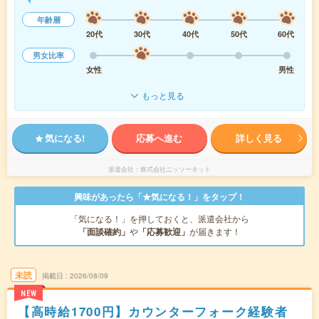
年齢層
20代
30代
40代
50代
60代
男女比率
女性
男性
もっと見る
気になる!
応募へ進む
詳しく見る
派遣会社
株式会社ニッソーネット
興味があったら「★気になる！」をタップ！
「気になる！」を押しておくと、派遣会社から
「面談確約」
や
「応募歓迎」
が届きます！
未読
掲載日
2026/08/09
NEW
【高時給1700円】カウンターフォーク経験者