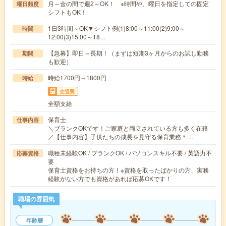
月～金の間で週2～OK！ ※時間や、曜日を指定しての固定
曜日頻度
シフトもOK！
1日3時間～OK▼シフト例(1)8:00～11:00(2)9:00～
時間
12:00(3)15:00～18…
【急募】即日～長期！（まずは短期3ヶ月からのお試し勤務
期間
も歓迎）
時給1700円～1800円
時給
交通費
全額支給
保育士
仕事内容
＼ブランクOKです！ご家庭と両立されている方も多く在籍
／【仕事内容】子供たちの成長を見守る保育業務＊…
職種未経験OK / ブランクOK / パソコンスキル不要 / 英語力不
応募資格
要
保育士資格をお持ちの方！※資格を取ったばかりの方、実務
経験がない方でも資格があれば応募OKです！
職場の雰囲気
年齢層