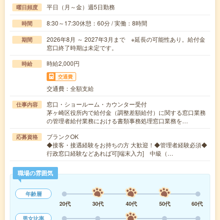
平日（月～金）週5日勤務
曜日頻度
8:30～17:30休憩：60分 / 実働：8時間
時間
2026年8月 ～ 2027年3月まで ※延長の可能性あり。給付金
期間
窓口終了時期は未定です。
時給2,000円
時給
交通費
交通費：全額支給
窓口・ショールーム・カウンター受付
仕事内容
茅ヶ崎区役所内で給付金（調整差額給付）に関する窓口業務
の管理者給付業務における書類事務処理窓口業務を…
ブランクOK
応募資格
◆接客・接遇経験をお持ちの方 大歓迎！◆管理者経験必須◆
行政窓口経験などあれば可[端末入力] 中級（…
職場の雰囲気
年齢層
20代
30代
40代
50代
60代
男女比率