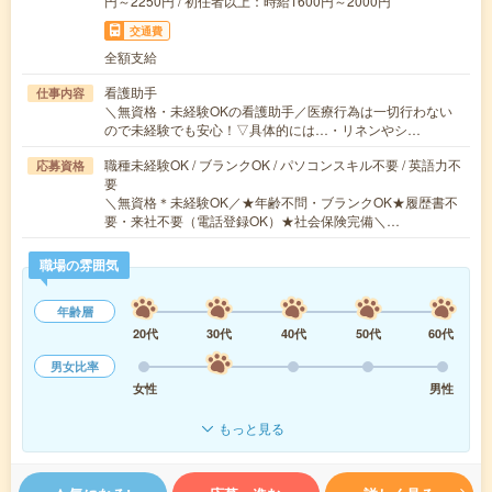
円～2250円 / 初任者以上：時給1600円～2000円
交通費
全額支給
看護助手
仕事内容
＼無資格・未経験OKの看護助手／医療行為は一切行わない
ので未経験でも安心！▽具体的には…・リネンやシ…
職種未経験OK / ブランクOK / パソコンスキル不要 / 英語力不
応募資格
要
＼無資格＊未経験OK／★年齢不問・ブランクOK★履歴書不
要・来社不要（電話登録OK）★社会保険完備＼…
職場の雰囲気
年齢層
20代
30代
40代
50代
60代
男女比率
女性
男性
もっと見る