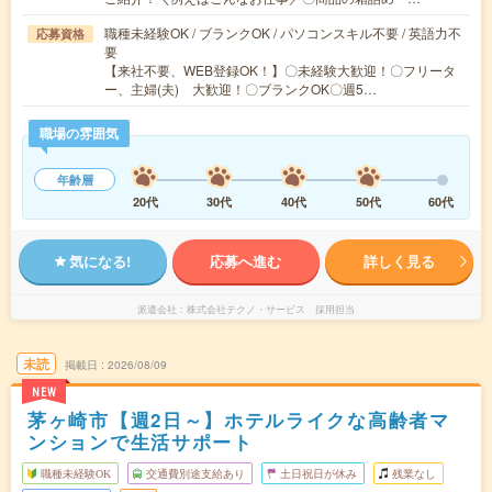
職種未経験OK / ブランクOK / パソコンスキル不要 / 英語力不
応募資格
要
【来社不要、WEB登録OK！】〇未経験大歓迎！〇フリータ
ー、主婦(夫) 大歓迎！〇ブランクOK〇週5…
職場の雰囲気
年齢層
20代
30代
40代
50代
60代
気になる!
応募へ進む
詳しく見る
派遣会社
株式会社テクノ・サービス 採用担当
未読
掲載日
2026/08/09
NEW
茅ヶ崎市【週2日～】ホテルライクな高齢者マ
ンションで生活サポート
職種未経験OK
交通費別途支給あり
土日祝日が休み
残業なし