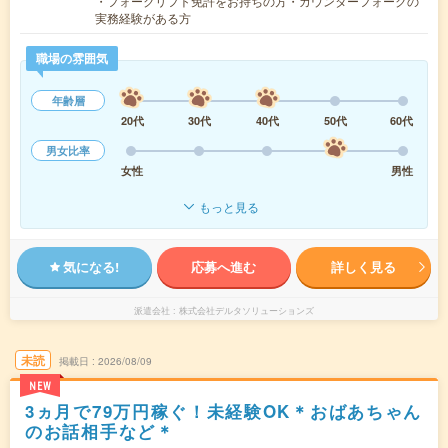
・フォークリフト免許をお持ちの方・カウンターフォークの
実務経験がある方
職場の雰囲気
年齢層
20代
30代
40代
50代
60代
男女比率
女性
男性
もっと見る
気になる!
応募へ進む
詳しく見る
派遣会社
株式会社デルタソリューションズ
未読
掲載日
2026/08/09
NEW
3ヵ月で79万円稼ぐ！未経験OK＊おばあちゃん
のお話相手など＊