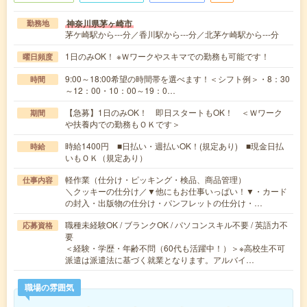
神奈川県茅ヶ崎市
勤務地
茅ケ崎駅から---分／香川駅から---分／北茅ケ崎駅から---分
1日のみOK！ ※Ｗワークやスキマでの勤務も可能です！
曜日頻度
9:00～18:00希望の時間帯を選べます！＜シフト例＞・8：30
時間
～12：00・10：00～19：0…
【急募】1日のみOK！ 即日スタートもOK！ ＜Ｗワーク
期間
や扶養内での勤務もＯＫです＞
時給1400円 ■日払い・週払いOK！(規定あり) ■現金日払
時給
いもＯＫ（規定あり）
軽作業（仕分け・ピッキング・検品、商品管理）
仕事内容
＼クッキーの仕分け／▼他にもお仕事いっぱい！▼・カード
の封入・出版物の仕分け・パンフレットの仕分け・…
職種未経験OK / ブランクOK / パソコンスキル不要 / 英語力不
応募資格
要
＜経験・学歴・年齢不問（60代も活躍中！）＞※高校生不可
派遣は派遣法に基づく就業となります。アルバイ…
職場の雰囲気