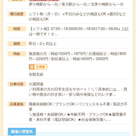
茅ケ崎駅から---分／香川駅から---分／北茅ケ崎駅から---分
シフト制（月～日） ※平日のみなどの相談もOK ※週3日など
曜日頻度
の相談もOK
【シフト例】07:00～16:0009:00～18:0017:00～09:00※ 上記
時間
は一例です！そ…
即日～2ヶ月以上
期間
無資格の方：時給1500円～1875円 / 介護福祉士：時給1800
時給
円～2250円 / 初任者以上：時給1600円～2000円
交通費
全額支給
介護関連
仕事内容
／利用者の方の日常生活をサポート！＼▽具体的には…・買
い物や散歩の付き添い・折り紙や体操などのレク参…
職種未経験OK / ブランクOK / パソコンスキル不要 / 英語力不
応募資格
要
＼無資格＊未経験OK／★年齢不問・ブランクOK★履歴書不
要・来社不要（電話登録OK）★社会保険完備＼…
職場の雰囲気