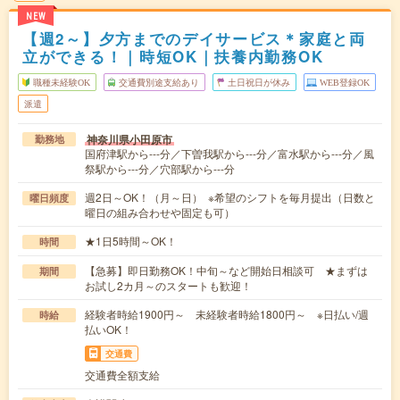
NEW
【週2～】夕方までのデイサービス＊家庭と両
立ができる！｜時短OK｜扶養内勤務OK
職種未経験OK
交通費別途支給あり
土日祝日が休み
WEB登録OK
派遣
神奈川県小田原市
勤務地
国府津駅から---分／下曽我駅から---分／富水駅から---分／風
祭駅から---分／穴部駅から---分
週2日～OK！（月～日） ※希望のシフトを毎月提出（日数と
曜日頻度
曜日の組み合わせや固定も可）
★1日5時間～OK！
時間
【急募】即日勤務OK！中旬～など開始日相談可 ★まずは
期間
お試し2カ月～のスタートも歓迎！
経験者時給1900円～ 未経験者時給1800円～ ※日払い/週
時給
払いOK！
交通費
交通費全額支給