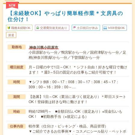
NEW
【未経験OK】やっぱり簡単軽作業＊文房具の
仕分け！
職種未経験OK
交通費別途支給あり
土日祝日が休み
WEB登録OK
派遣
神奈川県小田原市
勤務地
小田原駅から---分／鴨宮駅から---分／国府津駅から---分／足
柄(神奈川県)駅から---分／下曽我駅から---分
月～日曜の中で1日～OK！ ＊シフト自由！好きな曜日で働け
曜日頻度
ます！ ＊週3～5日の固定のお仕事もご紹介可能です！
▼シフト例8：00～17：008：30～17：308：45～17：
時間
309：00～16：359：00～…
【急募】1日～OK（業法に基づく規定あり）＊即日スタート
期間
OK！登録後は好きな時に働けます！
時給1298円～ ■全額日払いOK（規定あり）※現金払いも
時給
OK！ ■初勤務手当（※規定による）
軽作業（仕分け・ピッキング・検品、商品管理）
仕事内容
▼ご紹介できるお仕事例▼・コスメにシール貼り・ペットボ