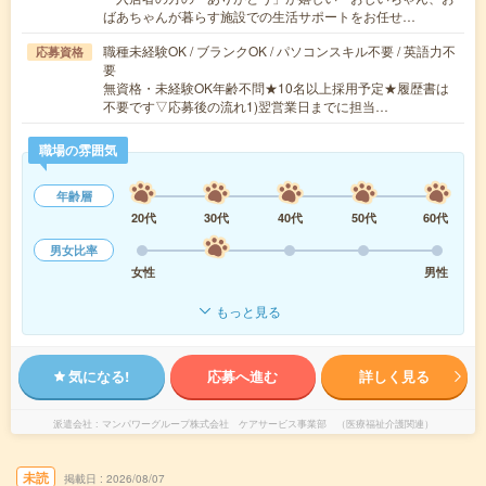
ばあちゃんが暮らす施設での生活サポートをお任せ…
職種未経験OK / ブランクOK / パソコンスキル不要 / 英語力不
応募資格
要
無資格・未経験OK年齢不問★10名以上採用予定★履歴書は
不要です▽応募後の流れ1)翌営業日までに担当…
職場の雰囲気
年齢層
20代
30代
40代
50代
60代
男女比率
女性
男性
もっと見る
気になる!
応募へ進む
詳しく見る
派遣会社
マンパワーグループ株式会社 ケアサービス事業部 （医療福祉介護関連）
未読
掲載日
2026/08/07