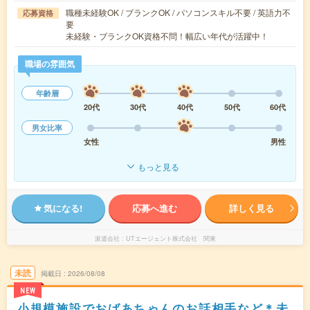
職種未経験OK / ブランクOK / パソコンスキル不要 / 英語力不
応募資格
要
未経験・ブランクOK資格不問！幅広い年代が活躍中！
職場の雰囲気
年齢層
20代
30代
40代
50代
60代
男女比率
女性
男性
もっと見る
気になる!
応募へ進む
詳しく見る
派遣会社
UTエージェント株式会社 関東
未読
掲載日
2026/08/08
NEW
小規模施設でおばあちゃんのお話相手など＊未