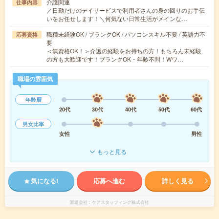
介護関連
仕事内容
／日勤だけのデイサービスで利用者さんの身の回りのお手伝
いをお任せします！＼何気ない日常生活がメインな…
職種未経験OK / ブランクOK / パソコンスキル不要 / 英語力不
応募資格
要
＜無資格OK！＞介護の経験をお持ちの方！もちろん未経験
の方も大歓迎です！ブランクOK・年齢不問！Wワ…
職場の雰囲気
年齢層
20代
30代
40代
50代
60代
男女比率
女性
男性
もっと見る
気になる!
応募へ進む
詳しく見る
派遣会社
ケアスタッフィング株式会社