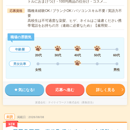
トルにおまけつけ・100均商品の仕分け・コスメ…
職種未経験OK / ブランクOK / パソコンスキル不要 / 英語力不
応募資格
要
高校生は不可過度な染髪、ヒゲ、ネイルはご遠慮ください携
帯電話をお持ちの方（連絡に必要なため）【雇用契…
職場の雰囲気
年齢層
20代
30代
40代
50代
60代
男女比率
女性
男性
気になる!
応募へ進む
詳しく見る
派遣会社
テイケイワークス株式会社（募集担当）
未読
掲載日
2026/08/08
NEW