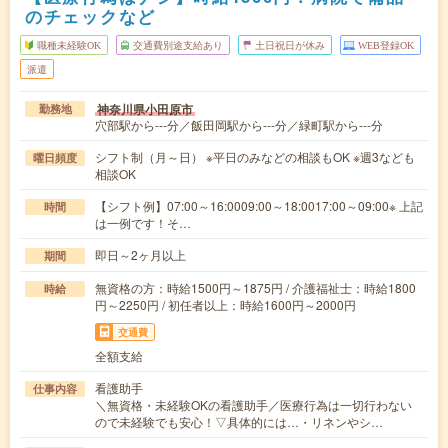
のチェックなど
職種未経験OK
交通費別途支給あり
土日祝日が休み
WEB登録OK
派遣
神奈川県小田原市
勤務地
穴部駅から---分／飯田岡駅から---分／緑町駅から---分
シフト制（月～日） ※平日のみなどの相談もOK ※週3なども
曜日頻度
相談OK
【シフト例】07:00～16:0009:00～18:0017:00～09:00※ 上記
時間
は一例です！そ…
即日～2ヶ月以上
期間
無資格の方：時給1500円～1875円 / 介護福祉士：時給1800
時給
円～2250円 / 初任者以上：時給1600円～2000円
交通費
全額支給
看護助手
仕事内容
＼無資格・未経験OKの看護助手／医療行為は一切行わない
ので未経験でも安心！▽具体的には…・リネンやシ…