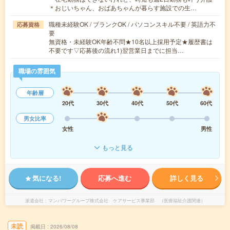
＊おじいちゃん、おばあちゃんが暮らす施設での生…
職種未経験OK / ブランクOK / パソコンスキル不要 / 英語力不
応募資格
要
無資格・未経験OK年齢不問★10名以上採用予定★履歴書は
不要です▽応募後の流れ1)翌営業日までに担当…
職場の雰囲気
年齢層
20代
30代
40代
50代
60代
男女比率
女性
男性
もっと見る
気になる!
応募へ進む
詳しく見る
派遣会社
マンパワーグループ株式会社 ケアサービス事業部 （医療福祉介護関連）
未読
掲載日
2026/08/08