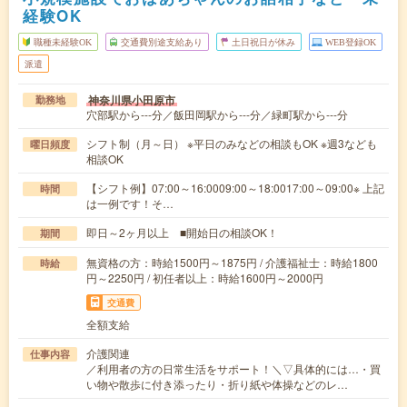
経験OK
職種未経験OK
交通費別途支給あり
土日祝日が休み
WEB登録OK
派遣
神奈川県小田原市
勤務地
穴部駅から---分／飯田岡駅から---分／緑町駅から---分
シフト制（月～日） ※平日のみなどの相談もOK ※週3なども
曜日頻度
相談OK
【シフト例】07:00～16:0009:00～18:0017:00～09:00※ 上記
時間
は一例です！そ…
即日～2ヶ月以上 ■開始日の相談OK！
期間
無資格の方：時給1500円～1875円 / 介護福祉士：時給1800
時給
円～2250円 / 初任者以上：時給1600円～2000円
交通費
全額支給
介護関連
仕事内容
／利用者の方の日常生活をサポート！＼▽具体的には…・買
い物や散歩に付き添ったり・折り紙や体操などのレ…