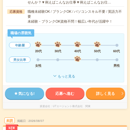
せんか？▼例えばこんなお仕事▼例えばこんなお仕…
職種未経験OK / ブランクOK / パソコンスキル不要 / 英語力不
応募資格
要
未経験・ブランクOK資格不問！幅広い年代が活躍中！
職場の雰囲気
年齢層
20代
30代
40代
50代
60代
男女比率
女性
男性
もっと見る
気になる!
応募へ進む
詳しく見る
派遣会社
UTエージェント株式会社 関東
未読
掲載日
2026/08/07
NEW