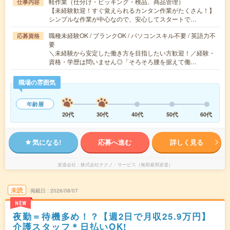
軽作業（仕分け・ピッキング・検品、商品管理）
仕事内容
【未経験歓迎！すぐ覚えられるカンタン作業がたくさん！】
シンプルな作業が中心なので、安心してスタートで…
職種未経験OK / ブランクOK / パソコンスキル不要 / 英語力不
応募資格
要
＼未経験から安定した働き方を目指したい方歓迎！／経験・
資格・学歴は問いません◎「そろそろ腰を据えて働…
職場の雰囲気
年齢層
20代
30代
40代
50代
60代
気になる!
応募へ進む
詳しく見る
派遣会社
株式会社テクノ・サービス（無期雇用派遣）
未読
掲載日
2026/08/07
NEW
夜勤＝待機多め！？【週2日で月収25.9万円】
介護スタッフ＊日払いOK!