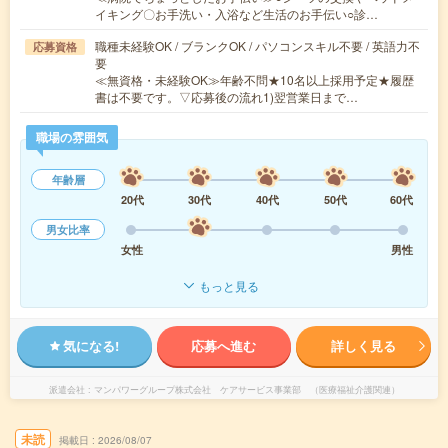
イキング〇お手洗い・入浴など生活のお手伝い○診…
職種未経験OK / ブランクOK / パソコンスキル不要 / 英語力不
応募資格
要
≪無資格・未経験OK≫年齢不問★10名以上採用予定★履歴
書は不要です。▽応募後の流れ1)翌営業日まで…
職場の雰囲気
年齢層
20代
30代
40代
50代
60代
男女比率
女性
男性
もっと見る
気になる!
応募へ進む
詳しく見る
派遣会社
マンパワーグループ株式会社 ケアサービス事業部 （医療福祉介護関連）
未読
掲載日
2026/08/07