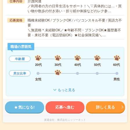
介護関連
仕事内容
／利用者の方の日常生活をサポート！＼▽具体的には…・買
い物や散歩の付き添い・折り紙や体操などのレク参…
職種未経験OK / ブランクOK / パソコンスキル不要 / 英語力不
応募資格
要
＼無資格＊未経験OK／★年齢不問・ブランクOK★履歴書不
要・来社不要（電話登録OK）★社会保険完備＼…
職場の雰囲気
年齢層
20代
30代
40代
50代
60代
男女比率
女性
男性
もっと見る
気になる!
応募へ進む
詳しく見る
派遣会社
株式会社ニッソーネット