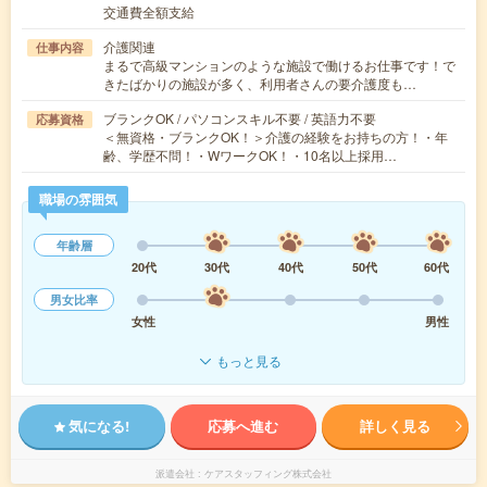
交通費全額支給
介護関連
仕事内容
まるで高級マンションのような施設で働けるお仕事です！で
きたばかりの施設が多く、利用者さんの要介護度も…
ブランクOK / パソコンスキル不要 / 英語力不要
応募資格
＜無資格・ブランクOK！＞介護の経験をお持ちの方！・年
齢、学歴不問！・WワークOK！・10名以上採用…
職場の雰囲気
年齢層
20代
30代
40代
50代
60代
男女比率
女性
男性
もっと見る
気になる!
応募へ進む
詳しく見る
派遣会社
ケアスタッフィング株式会社