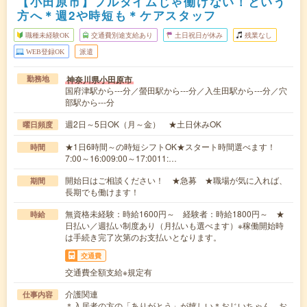
【小田原市】フルタイムじゃ働けない！という
方へ＊週2や時短も＊ケアスタッフ
職種未経験OK
交通費別途支給あり
土日祝日が休み
残業なし
WEB登録OK
派遣
神奈川県小田原市
勤務地
国府津駅から---分／螢田駅から---分／入生田駅から---分／穴
部駅から---分
週2日～5日OK（月～金） ★土日休みOK
曜日頻度
★1日6時間～の時短シフトOK★スタート時間選べます！
時間
7:00～16:009:00～17:0011:…
開始日はご相談ください！ ★急募 ★職場が気に入れば、
期間
長期でも働けます！
無資格未経験：時給1600円～ 経験者：時給1800円～ ★
時給
日払い／週払い制度あり（月払いも選べます）※稼働開始時
は手続き完了次第のお支払いとなります。
交通費
交通費全額支給※規定有
介護関連
仕事内容
＊入居者の方の「ありがとう」が嬉しい＊おじいちゃん、お