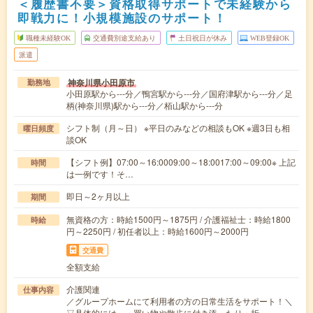
＜履歴書不要＞資格取得サポートで未経験から
即戦力に！小規模施設のサポート！
職種未経験OK
交通費別途支給あり
土日祝日が休み
WEB登録OK
派遣
神奈川県小田原市
勤務地
小田原駅から---分／鴨宮駅から---分／国府津駅から---分／足
柄(神奈川県)駅から---分／栢山駅から---分
シフト制（月～日） ※平日のみなどの相談もOK ※週3日も相
曜日頻度
談OK
【シフト例】07:00～16:0009:00～18:0017:00～09:00※ 上記
時間
は一例です！そ…
即日～2ヶ月以上
期間
無資格の方：時給1500円～1875円 / 介護福祉士：時給1800
時給
円～2250円 / 初任者以上：時給1600円～2000円
交通費
全額支給
介護関連
仕事内容
／グループホームにて利用者の方の日常生活をサポート！＼
▽具体的には…・買い物や散歩に付き添ったり・折…