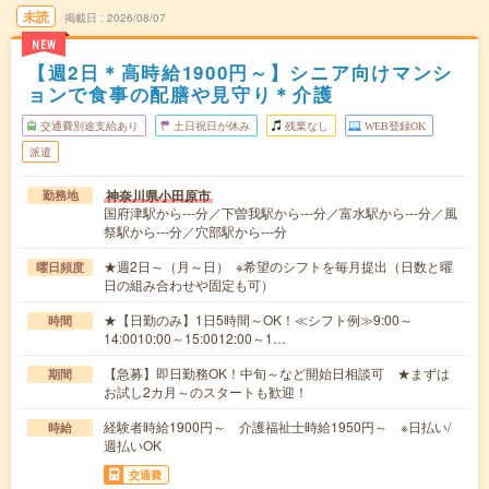
未読
掲載日
2026/08/07
NEW
【週2日＊高時給1900円～】シニア向けマンシ
ョンで食事の配膳や見守り＊介護
交通費別途支給あり
土日祝日が休み
残業なし
WEB登録OK
派遣
神奈川県小田原市
勤務地
国府津駅から---分／下曽我駅から---分／富水駅から---分／風
祭駅から---分／穴部駅から---分
★週2日～（月～日） ※希望のシフトを毎月提出（日数と曜
曜日頻度
日の組み合わせや固定も可）
★【日勤のみ】1日5時間～OK！≪シフト例≫9:00～
時間
14:0010:00～15:0012:00～1…
【急募】即日勤務OK！中旬～など開始日相談可 ★まずは
期間
お試し2カ月～のスタートも歓迎！
経験者時給1900円～ 介護福祉士時給1950円～ ※日払い/
時給
週払いOK
交通費