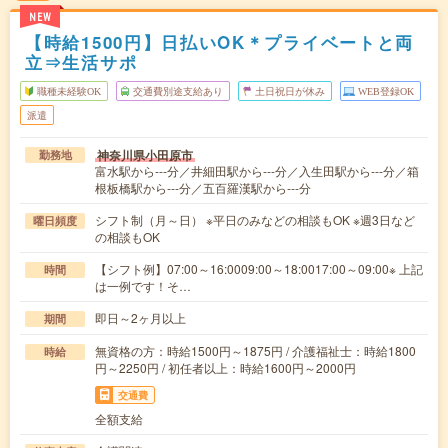
NEW
【時給1500円】日払いOK＊プライベートと両
立⇒生活サポ
職種未経験OK
交通費別途支給あり
土日祝日が休み
WEB登録OK
派遣
神奈川県小田原市
勤務地
富水駅から---分／井細田駅から---分／入生田駅から---分／箱
根板橋駅から---分／五百羅漢駅から---分
シフト制（月～日） ※平日のみなどの相談もOK ※週3日など
曜日頻度
の相談もOK
【シフト例】07:00～16:0009:00～18:0017:00～09:00※ 上記
時間
は一例です！そ…
即日～2ヶ月以上
期間
無資格の方：時給1500円～1875円 / 介護福祉士：時給1800
時給
円～2250円 / 初任者以上：時給1600円～2000円
交通費
全額支給