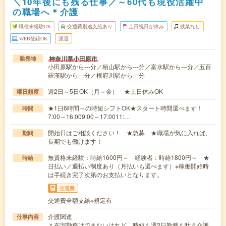
＼10年後にも残る仕事／～60代も現役活躍中
の職場へ＊介護
職種未経験OK
交通費別途支給あり
土日祝日が休み
残業なし
WEB登録OK
派遣
神奈川県小田原市
勤務地
小田原駅から---分／栢山駅から---分／富水駅から---分／五百
羅漢駅から---分／根府川駅から---分
週2日～5日OK（月～金） ★土日休みOK
曜日頻度
★1日6時間～の時短シフトOK★スタート時間選べます！
時間
7:00～16:009:00～17:0011:…
開始日はご相談ください！ ★急募 ★職場が気に入れば、
期間
長期でも働けます！
無資格未経験：時給1600円～ 経験者：時給1800円～ ★
時給
日払い／週払い制度あり（月払いも選べます）※稼働開始時
は手続き完了次第のお支払いとなります。
交通費
交通費全額支給※規定有
介護関連
仕事内容
＊在宅勤務はできないけれど、時短も週2日勤務も叶う介護