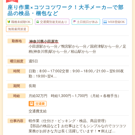
座り作業×コツコツワーク！大手メーカ―で部
品の検品・梱包など
職種未経験OK
交通費別途支給あり
土日祝日が休み
WEB登録OK
無期雇用派遣
神奈川県小田原市
勤務地
小田原駅から---分／鴨宮駅から---分／国府津駅から---分／足
柄(神奈川県)駅から---分／栢山駅から---分
週5日
曜日頻度
日勤：8:00～17:002交替：9:00～18:00／21:00～翌6:00夜
時間
勤：19:00~翌4…
長期
期間
月給32万円 時給1,300円～1,700円 （月給＋各種手当）
時給
交通費
交通費支給
軽作業（仕分け・ピッキング・検品、商品管理）
仕事内容
【部品の検品など】お仕事はとてもシンプルなのでコツコツ
業務がお好きな方は長く活躍しています！▼例えば…