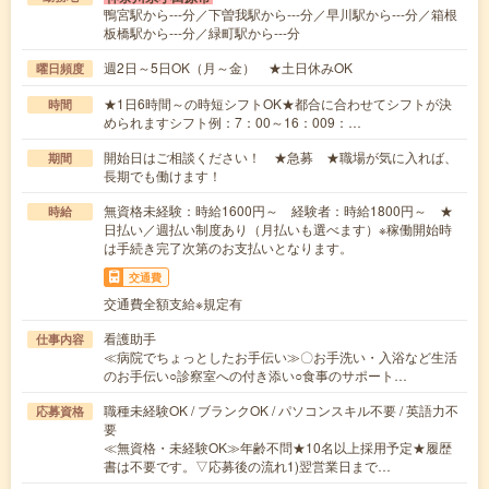
鴨宮駅から---分／下曽我駅から---分／早川駅から---分／箱根
板橋駅から---分／緑町駅から---分
週2日～5日OK（月～金） ★土日休みOK
曜日頻度
★1日6時間～の時短シフトOK★都合に合わせてシフトが決
時間
められますシフト例：7：00～16：009：…
開始日はご相談ください！ ★急募 ★職場が気に入れば、
期間
長期でも働けます！
無資格未経験：時給1600円～ 経験者：時給1800円～ ★
時給
日払い／週払い制度あり（月払いも選べます）※稼働開始時
は手続き完了次第のお支払いとなります。
交通費
交通費全額支給※規定有
看護助手
仕事内容
≪病院でちょっとしたお手伝い≫〇お手洗い・入浴など生活
のお手伝い○診察室への付き添い○食事のサポート…
職種未経験OK / ブランクOK / パソコンスキル不要 / 英語力不
応募資格
要
≪無資格・未経験OK≫年齢不問★10名以上採用予定★履歴
書は不要です。▽応募後の流れ1)翌営業日まで…