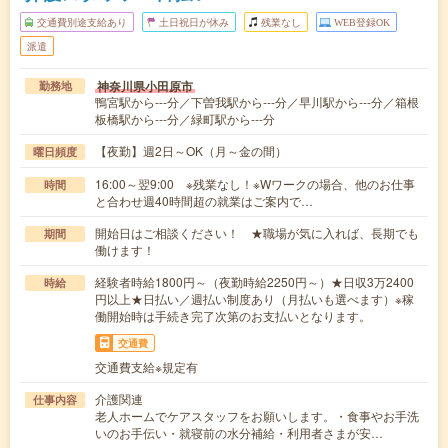
交通費別途支給あり
土日祝日が休み
残業なし
WEB登録OK
派遣
神奈川県小田原市
勤務地
鴨宮駅から---分／下曽我駅から---分／早川駅から---分／箱根
板橋駅から---分／緑町駅から---分
【夜勤】週2日～OK（月～金の間）
曜日頻度
16:00～翌9:00 ※残業なし！※Wワークの場合、他のお仕事
時間
と合わせ週40時間超の就業はご案内で…
開始日はご相談ください！ ★職場が気に入れば、長期でも
期間
働けます！
経験者時給1800円～（夜勤時給2250円～）★日収3万2400
時給
円以上★日払い／週払い制度あり（月払いも選べます）※稼
働開始時は手続き完了次第のお支払いとなります。
交通費
交通費支給※規定有
介護関連
仕事内容
老人ホームでケアスタッフをお願いします。・食事やお手洗
いのお手伝い・就寝前の水分補給・利用者さまが安…