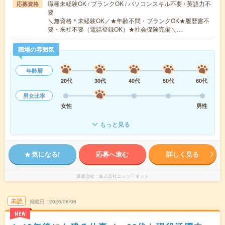
職種未経験OK / ブランクOK / パソコンスキル不要 / 英語力不
応募資格
要
＼無資格＊未経験OK／★年齢不問・ブランクOK★履歴書不
要・来社不要（電話登録OK）★社会保険完備＼…
職場の雰囲気
年齢層
20代
30代
40代
50代
60代
男女比率
女性
男性
もっと見る
気になる!
応募へ進む
詳しく見る
派遣会社
株式会社ニッソーネット
未読
掲載日
2026/08/08
NEW