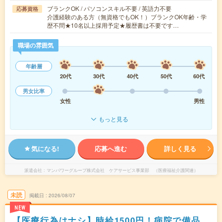
ブランクOK / パソコンスキル不要 / 英語力不要
応募資格
介護経験のある方（無資格でもOK！）ブランクOK年齢・学
歴不問★10名以上採用予定★履歴書は不要です…
職場の雰囲気
年齢層
20代
30代
40代
50代
60代
男女比率
女性
男性
もっと見る
気になる!
応募へ進む
詳しく見る
派遣会社
マンパワーグループ株式会社 ケアサービス事業部 （医療福祉介護関連）
未読
掲載日
2026/08/07
NEW
【医療行為はナシ】時給1500円！病院で備品