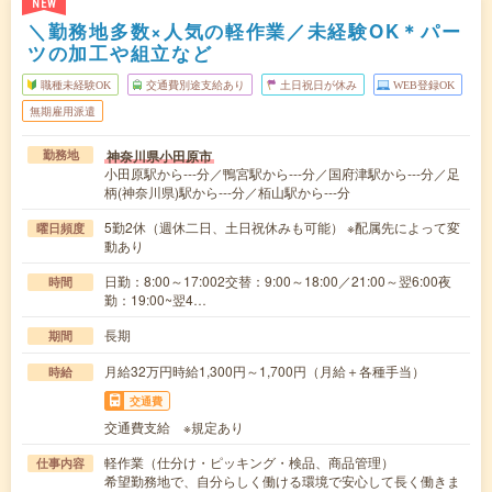
NEW
＼勤務地多数×人気の軽作業／未経験OK＊パー
ツの加工や組立など
職種未経験OK
交通費別途支給あり
土日祝日が休み
WEB登録OK
無期雇用派遣
神奈川県小田原市
勤務地
小田原駅から---分／鴨宮駅から---分／国府津駅から---分／足
柄(神奈川県)駅から---分／栢山駅から---分
5勤2休（週休二日、土日祝休みも可能） ※配属先によって変
曜日頻度
動あり
日勤：8:00～17:002交替：9:00～18:00／21:00～翌6:00夜
時間
勤：19:00~翌4…
長期
期間
月給32万円時給1,300円～1,700円（月給＋各種手当）
時給
交通費
交通費支給 ※規定あり
軽作業（仕分け・ピッキング・検品、商品管理）
仕事内容
希望勤務地で、自分らしく働ける環境で安心して長く働きま