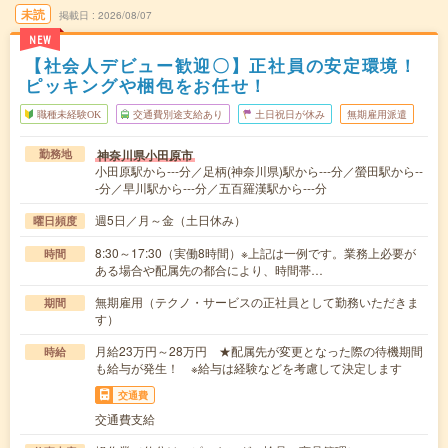
未読
掲載日
2026/08/07
NEW
【社会人デビュー歓迎〇】正社員の安定環境！
ピッキングや梱包をお任せ！
職種未経験OK
交通費別途支給あり
土日祝日が休み
無期雇用派遣
神奈川県小田原市
勤務地
小田原駅から---分／足柄(神奈川県)駅から---分／螢田駅から--
-分／早川駅から---分／五百羅漢駅から---分
週5日／月～金（土日休み）
曜日頻度
8:30～17:30（実働8時間）※上記は一例です。業務上必要が
時間
ある場合や配属先の都合により、時間帯…
無期雇用（テクノ・サービスの正社員として勤務いただきま
期間
す）
月給23万円～28万円 ★配属先が変更となった際の待機期間
時給
も給与が発生！ ※給与は経験などを考慮して決定します
交通費
交通費支給