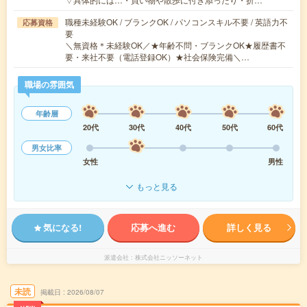
職種未経験OK / ブランクOK / パソコンスキル不要 / 英語力不
応募資格
要
＼無資格＊未経験OK／★年齢不問・ブランクOK★履歴書不
要・来社不要（電話登録OK）★社会保険完備＼…
職場の雰囲気
年齢層
20代
30代
40代
50代
60代
男女比率
女性
男性
もっと見る
気になる!
応募へ進む
詳しく見る
派遣会社
株式会社ニッソーネット
未読
掲載日
2026/08/07