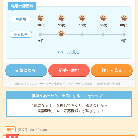
職場の雰囲気
年齢層
20代
30代
40代
50代
60代
男女比率
女性
男性
もっと見る
気になる!
応募へ進む
詳しく見る
派遣会社
マンパワーグループ株式会社 ケアサービス事業部 （医療福祉介護関連）
興味があったら「★気になる！」をタップ！
「気になる！」を押しておくと、派遣会社から
「面談確約」
や
「応募歓迎」
が届きます！
未読
掲載日
2026/08/08
NEW