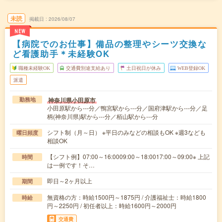
未読
掲載日
2026/08/07
NEW
【病院でのお仕事】備品の整理やシーツ交換な
ど看護助手＊未経験OK
職種未経験OK
交通費別途支給あり
土日祝日が休み
WEB登録OK
派遣
神奈川県小田原市
勤務地
小田原駅から---分／鴨宮駅から---分／国府津駅から---分／足
柄(神奈川県)駅から---分／栢山駅から---分
シフト制（月～日） ※平日のみなどの相談もOK ※週3なども
曜日頻度
相談OK
【シフト例】07:00～16:0009:00～18:0017:00～09:00※ 上記
時間
は一例です！そ…
即日～2ヶ月以上
期間
無資格の方：時給1500円～1875円 / 介護福祉士：時給1800
時給
円～2250円 / 初任者以上：時給1600円～2000円
交通費