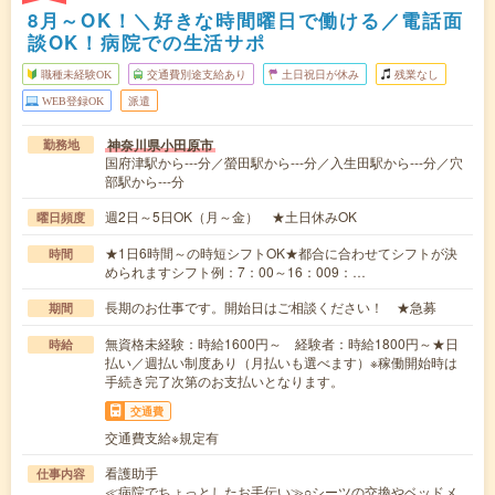
8月～OK！＼好きな時間曜日で働ける／電話面
談OK！病院での生活サポ
職種未経験OK
交通費別途支給あり
土日祝日が休み
残業なし
WEB登録OK
派遣
神奈川県小田原市
勤務地
国府津駅から---分／螢田駅から---分／入生田駅から---分／穴
部駅から---分
週2日～5日OK（月～金） ★土日休みOK
曜日頻度
★1日6時間～の時短シフトOK★都合に合わせてシフトが決
時間
められますシフト例：7：00～16：009：…
長期のお仕事です。開始日はご相談ください！ ★急募
期間
無資格未経験：時給1600円～ 経験者：時給1800円～★日
時給
払い／週払い制度あり（月払いも選べます）※稼働開始時は
手続き完了次第のお支払いとなります。
交通費
交通費支給※規定有
看護助手
仕事内容
≪病院でちょっとしたお手伝い≫○シーツの交換やベッドメ