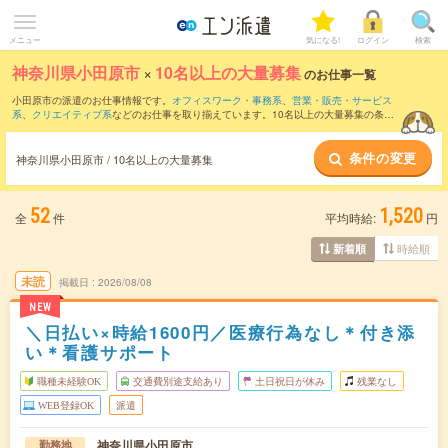
メニュー
気になる!
ログイン
検索
神奈川県小田原市
×
10名以上の大量募集
のお仕事一覧
小田原市の派遣のお仕事情報です。
オフィスワーク・事務系
、
営業・販売・サービス
系
、
クリエイティブ系
などのお仕事を取り揃えています。10名以上の大量募集の条件
の他に、
交通費別途支給あり
、
職種未経験OK
、
友だちと一緒の応募OK
などのこだわ
り条件も取り揃えています。
条件の変更
神奈川県小田原市 / 10名以上の大量募集
52
1,520
全
件
平均時給:
円
時給順
新着順
未読
掲載日
2026/08/08
NEW
＼日払い×時給1600円／医療行為なし＊付き添
い＊看護サポート
職種未経験OK
交通費別途支給あり
土日祝日が休み
残業なし
WEB登録OK
派遣
神奈川県小田原市
勤務地