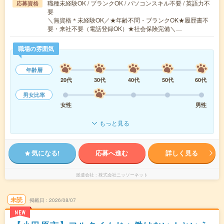
職種未経験OK / ブランクOK / パソコンスキル不要 / 英語力不
応募資格
要
＼無資格＊未経験OK／★年齢不問・ブランクOK★履歴書不
要・来社不要（電話登録OK）★社会保険完備＼…
職場の雰囲気
年齢層
20代
30代
40代
50代
60代
男女比率
女性
男性
もっと見る
気になる!
応募へ進む
詳しく見る
派遣会社
株式会社ニッソーネット
未読
掲載日
2026/08/07
NEW