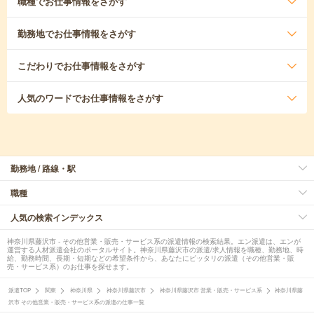
職種
でお仕事情報をさがす
勤務地
でお仕事情報をさがす
こだわり
でお仕事情報をさがす
人気のワード
でお仕事情報をさがす
勤務地 / 路線・駅
職種
人気の検索インデックス
神奈川県藤沢市 - その他営業・販売・サービス系の派遣情報の検索結果。エン派遣は、エンが
運営する人材派遣会社のポータルサイト。神奈川県藤沢市の派遣/求人情報を職種、勤務地、時
給、勤務時間、長期・短期などの希望条件から、あなたにピッタリの派遣（その他営業・販
売・サービス系）のお仕事を探せます。
派遣TOP
関東
神奈川県
神奈川県藤沢市
神奈川県藤沢市 営業・販売・サービス系
神奈川県藤
沢市 その他営業・販売・サービス系の派遣の仕事一覧