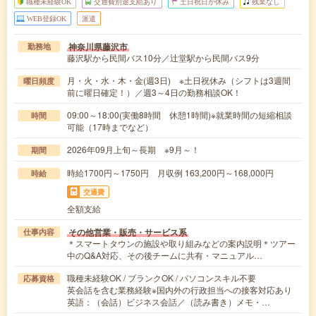
職種未経験OK
交通費別途支給あり
土日祝日が休み
残業なし
WEB登録OK
派遣
神奈川県藤沢市
勤務地
藤沢駅から民間バス10分／辻堂駅から民間バス9分
月・火・水・木・金(週3日) ※土日祝休み（シフトは3週間
曜日頻度
前に曜日確定！）／週3～4日の勤務相談OK！
09:00～18:00(実働8時間 休憩1時間)※就業時間の短縮相談
時間
可能（17時までなど）
2026年09月上旬～長期 ※9月～！
期間
時給1700円～1750円 月収例 163,200円～168,000円
時給
交通費
全額支給
その他営業・販売・サービス系
仕事内容
＊スマートタウンの施設や取り組みなどの案内説明＊ツアー
中のQ&A対応、その後チームに共有・マニュアル…
職種未経験OK / ブランクOK / パソコンスキル不要
応募資格
英会話を含む業務経験※国内外の行政担当への接客対応あり
英語：（会話）ビジネス会話／（読み書き）メモ・…