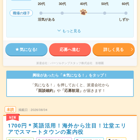
20代
30代
40代
50代
60代
職場の様子
活気がある
しずか
もっと見る
気になる!
応募へ進む
詳しく見る
派遣会社
パーソルテンプスタッフ株式会社 首都圏
興味があったら「★気になる！」をタップ！
「気になる！」を押しておくと、派遣会社から
「面談確約」
や
「応募歓迎」
が届きます！
未読
掲載日
2026/08/04
NEW
1700円＊英語活用！海外から注目！辻堂エリ
アでスマートタウンの案内役