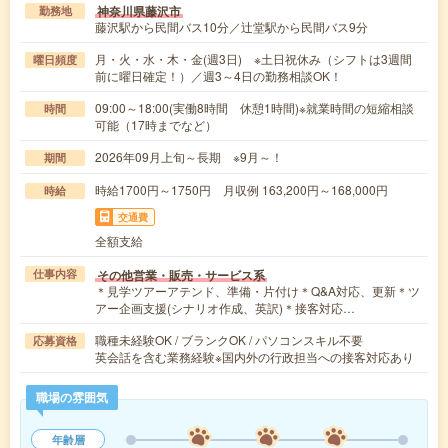
神奈川県藤沢市
勤務地
藤沢駅から民間バス10分／辻堂駅から民間バス9分
月・火・水・木・金(週3日) ※土日祝休み（シフトは3週間
曜日頻度
前に曜日確定！）／週3～4日の勤務相談OK！
09:00～18:00(実働8時間 休憩1時間)※就業時間の短縮相談
時間
可能（17時までなど）
2026年09月上旬～長期 ※9月～！
期間
時給1700円～1750円 月収例 163,200円～168,000円
時給
交通費
全額支給
その他営業・販売・サービス系
仕事内容
＊見学ツアーアテンド、準備・片付け＊Q&A対応、更新＊ツ
アー企画支援(シナリオ作成、英訳)＊接客対応…
職種未経験OK / ブランクOK / パソコンスキル不要
応募資格
英会話を含む業務経験※国内外の行政担当への接客対応あり
職場の雰囲気
年齢層