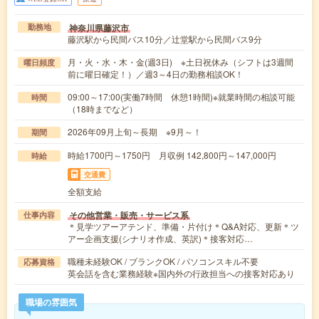
神奈川県藤沢市
勤務地
藤沢駅から民間バス10分／辻堂駅から民間バス9分
月・火・水・木・金(週3日) ※土日祝休み（シフトは3週間
曜日頻度
前に曜日確定！）／週3～4日の勤務相談OK！
09:00～17:00(実働7時間 休憩1時間)※就業時間の相談可能
時間
（18時までなど）
2026年09月上旬～長期 ※9月～！
期間
時給1700円～1750円 月収例 142,800円～147,000円
時給
交通費
全額支給
その他営業・販売・サービス系
仕事内容
＊見学ツアーアテンド、準備・片付け＊Q&A対応、更新＊ツ
アー企画支援(シナリオ作成、英訳)＊接客対応…
職種未経験OK / ブランクOK / パソコンスキル不要
応募資格
英会話を含む業務経験※国内外の行政担当への接客対応あり
職場の雰囲気