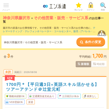
メニュー
気になる!
ログイン
検索
神奈川県藤沢市
×
その他営業・販売・サービス系
のお仕事一
覧
藤沢市の派遣のお仕事情報です。その他営業・販売・サービス系のお仕事の他に、
テ
レマーケティング・テレフォンオペレーター・コールセンター
、
販売（アパレル・フ
ァッション・コスメ）
、
窓口・ショールーム・カウンター受付
などを取り揃えていま
す。さらに、
短期
・
単発
などの期間や、
職種未経験OK
などのこだわり条件で絞り込ん
条件の変更
でいただけます。
神奈川県藤沢市 / その他営業・販売・サービス系
3
1,700
全
件
平均時給:
円
時給順
新着順
未読
掲載日
2026/08/06
NEW
1700円＊【平日週3日×英語スキル活かせる】
ツアーアテンド＠辻堂元町
職種未経験OK
交通費別途支給あり
土日祝日が休み
残業なし
WEB登録OK
派遣