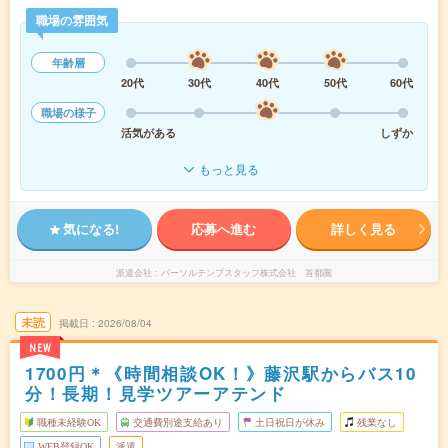
職場の雰囲気
年齢層
20代
30代
40代
50代
60代
職場の様子
活気がある
しずか
もっと見る
気になる!
応募へ進む
詳しく見る
派遣会社
パーソルテンプスタッフ株式会社 首都圏
未読
掲載日
2026/08/04
NEW
1700円＊《時間相談OK！》藤沢駅からバス10
分！長期！見学ツアーアテンド
職種未経験OK
交通費別途支給あり
土日祝日が休み
残業なし
WEB登録OK
派遣