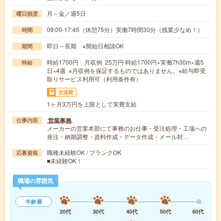
月～金／週5日
曜日頻度
09:00-17:45（休憩75分）実働7時間30分（残業少なめ！）
時間
即日～長期 ※開始日相談OK
期間
時給1700円 月収例 25万円 時給1700円×実働7h30m×週5
時給
日×4週 ※月収例を保証するものではありません。※給与即受
取りサービス利用可（利用条件有）
交通費
1ヶ月3万円を上限として実費支給
営業事務
仕事内容
メーカーの営業本部にて事務のお仕事・受注処理・工場への
発注・納期調整・資料作成・データ作成・メール対…
職種未経験OK / ブランクOK
応募資格
■未経験OK！
職場の雰囲気
年齢層
20代
30代
40代
50代
60代