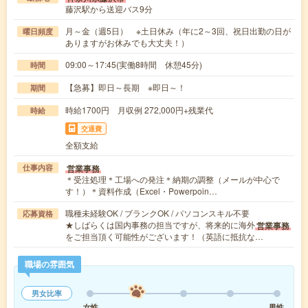
藤沢駅から送迎バス9分
月～金（週5日） ※土日休み（年に2～3回、祝日出勤の日が
曜日頻度
ありますがお休みでも大丈夫！）
09:00～17:45(実働8時間 休憩45分)
時間
【急募】即日～長期 ※即日～！
期間
時給1700円 月収例 272,000円+残業代
時給
交通費
全額支給
営業事務
仕事内容
＊受注処理＊工場への発注＊納期の調整（メールが中心で
す！）＊資料作成（Excel・Powerpoin…
職種未経験OK / ブランクOK / パソコンスキル不要
応募資格
★しばらくは国内事務の担当ですが、将来的に海外
営業事務
をご担当頂く可能性がございます！（英語に抵抗な…
職場の雰囲気
男女比率
女性
男性