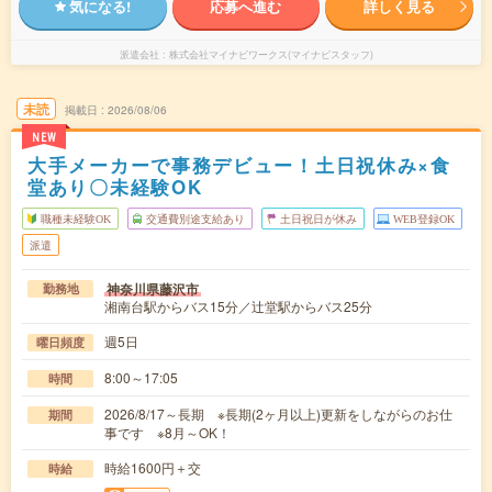
気になる!
応募へ進む
詳しく見る
派遣会社
株式会社マイナビワークス(マイナビスタッフ)
未読
掲載日
2026/08/06
NEW
大手メーカーで事務デビュー！土日祝休み×食
堂あり〇未経験OK
職種未経験OK
交通費別途支給あり
土日祝日が休み
WEB登録OK
派遣
神奈川県藤沢市
勤務地
湘南台駅からバス15分／辻堂駅からバス25分
週5日
曜日頻度
8:00～17:05
時間
2026/8/17～長期 ※長期(2ヶ月以上)更新をしながらのお仕
期間
事です ※8月～OK！
時給1600円＋交
時給