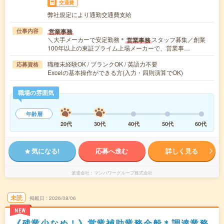
交通費
弊社規定により通勤交通費支給
営業事務
仕事内容
＼大手メーカーで安定勤務＊
スタッフ募集／創業
営業事務
100年以上の東証プライム上場メーカーで、営業事…
職種未経験OK / ブランクOK / 英語力不要
応募資格
Excelの基本操作ができる方(入力・四則演算でOK)
職場の雰囲気
年齢層
20代
30代
40代
50代
60代
気になる!
応募へ進む
詳しく見る
派遣会社
マンパワーグループ株式会社
未読
掲載日
2026/08/06
NEW
《残業少なめ！》営業補助業務全般＊調達業務