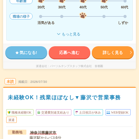
年齢層
20代
30代
40代
50代
60代
職場の様子
活気がある
しずか
もっと見る
気になる!
応募へ進む
詳しく見る
派遣会社
パーソルテンプスタッフ株式会社 首都圏
未読
掲載日
2026/07/30
未経験OK！残業ほぼなし▼藤沢で営業事務
職種未経験OK
交通費別途支給あり
土日祝日が休み
WEB登録OK
派遣
神奈川県藤沢市
勤務地
藤沢駅からバス6分