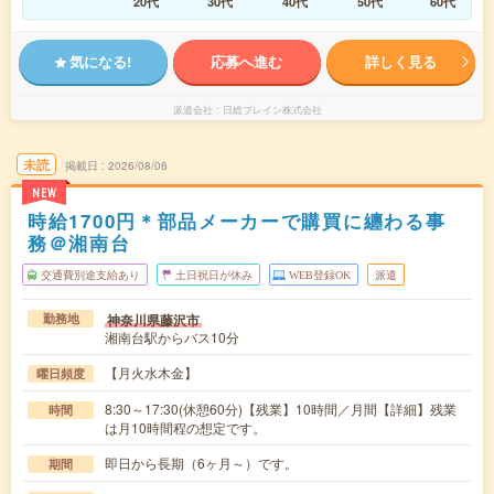
20代
30代
40代
50代
60代
気になる!
応募へ進む
詳しく見る
派遣会社
日総ブレイン株式会社
未読
掲載日
2026/08/06
NEW
時給1700円＊部品メーカーで購買に纏わる事
務＠湘南台
交通費別途支給あり
土日祝日が休み
WEB登録OK
派遣
神奈川県藤沢市
勤務地
湘南台駅からバス10分
【月火水木金】
曜日頻度
8:30～17:30(休憩60分)【残業】10時間／月間【詳細】残業
時間
は月10時間程の想定です。
即日から長期（6ヶ月～）です。
期間