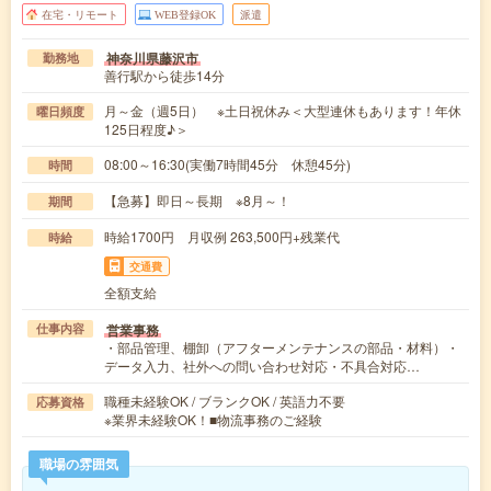
在宅・リモート
WEB登録OK
派遣
神奈川県藤沢市
勤務地
善行駅から徒歩14分
月～金（週5日） ※土日祝休み＜大型連休もあります！年休
曜日頻度
125日程度♪＞
08:00～16:30(実働7時間45分 休憩45分)
時間
【急募】即日～長期 ※8月～！
期間
時給1700円 月収例 263,500円+残業代
時給
交通費
全額支給
営業事務
仕事内容
・部品管理、棚卸（アフターメンテナンスの部品・材料）・
データ入力、社外への問い合わせ対応・不具合対応…
職種未経験OK / ブランクOK / 英語力不要
応募資格
※業界未経験OK！■物流事務のご経験
職場の雰囲気