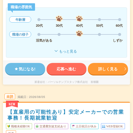
職場の雰囲気
年齢層
20代
30代
40代
50代
60代
職場の様子
活気がある
しずか
もっと見る
気になる!
応募へ進む
詳しく見る
派遣会社
パーソルテンプスタッフ株式会社 首都圏
未読
掲載日
2026/08/05
NEW
【直雇用の可能性あり】安定メーカーでの営業
事務！長期就業歓迎
職種未経験OK
交通費別途支給あり
土日祝日が休み
WEB登録OK