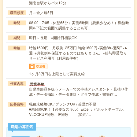
湘南台駅からバス12分
月～金／週5日
曜日頻度
08:00-17:05（休憩65分）実働8時間（残業少なめ！）勤務時
時間
間を下記の範囲で調整することも可…
即日～長期 ※開始日相談OK
期間
時給1600円 月収例 25万円 時給1600円×実働8h×週5日×4
時給
週 ※月収例を保証するものではありません。※給与即受取り
サービス利用可（利用条件有）
交通費
1ヶ月3万円を上限として実費支給
営業事務
仕事内容
自動車部品を扱うメーカーでの事務アシスタント・見積り作
成・データ抽出・データ集計・グラフ作成・書類作…
職種未経験OK / ブランクOK / 英語力不要
応募資格
■未経験OK！【必要なスキル】Excel：ピボットテーブル、
VLOOKUP関数、IF関数 【歓迎/…
職場の雰囲気