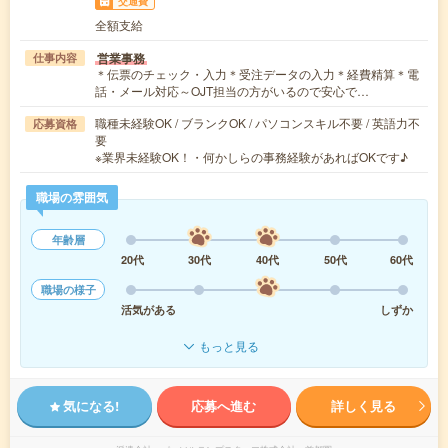
交通費
全額支給
営業事務
仕事内容
＊伝票のチェック・入力＊受注データの入力＊経費精算＊電
話・メール対応～OJT担当の方がいるので安心で…
職種未経験OK / ブランクOK / パソコンスキル不要 / 英語力不
応募資格
要
※業界未経験OK！・何かしらの事務経験があればOKです♪
職場の雰囲気
年齢層
20代
30代
40代
50代
60代
職場の様子
活気がある
しずか
もっと見る
気になる!
応募へ進む
詳しく見る