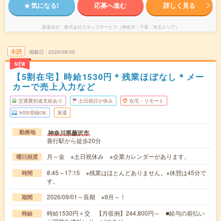
気になる!
応募へ進む
詳しく見る
派遣会社
株式会社スタッフサービス（神奈川・千葉・埼玉エリア）
未読
掲載日
2026/08/05
NEW
【5割在宅】時給1530円＊残業ほぼなし＊メー
カーで売上入力など
交通費別途支給あり
土日祝日が休み
在宅・リモート
WEB登録OK
派遣
神奈川県藤沢市
勤務地
善行駅から徒歩20分
月～金 ※土日祝休み ※企業カレンダーがあります。
曜日頻度
8:45～17:15 ※残業はほとんどありません。※休憩は45分で
時間
す。
2026/09/01～長期 ※9月～！
期間
時給1530円＋交 【月収例】244,800円～ ■給与の前払い
時給