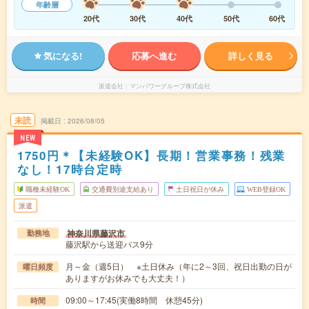
年齢層
20代
30代
40代
50代
60代
気になる!
応募へ進む
詳しく見る
派遣会社
マンパワーグループ株式会社
未読
掲載日
2026/08/05
NEW
1750円＊【未経験OK】長期！営業事務！残業
なし！17時台定時
職種未経験OK
交通費別途支給あり
土日祝日が休み
WEB登録OK
派遣
神奈川県藤沢市
勤務地
藤沢駅から送迎バス9分
月～金（週5日） ※土日休み（年に2～3回、祝日出勤の日が
曜日頻度
ありますがお休みでも大丈夫！）
09:00～17:45(実働8時間 休憩45分)
時間