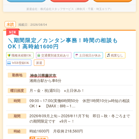
派遣会社
株式会社スタッフサービス（神奈川・千葉・埼玉エリア）
未読
掲載日
2026/08/04
NEW
＼期間限定／カンタン事務！時間の相談も
OK！高時給1600円
職種未経験OK
交通費別途支給あり
土日祝日が休み
残業なし
WEB登録OK
派遣
神奈川県藤沢市
勤務地
湘南台駅から車6分
月～金・祝(週5日) ※土日休み！
曜日頻度
09:00～17:00(実働6時間50分 休憩1時間10分)※時短の相談
時間
OK！● 【MAX：8時～1…
2026年09月上旬～2026年11月下旬 即日～秋・冬ごろまで
期間
の期間限定です ※9月～！
時給1600円 月収例 218,560円
時給