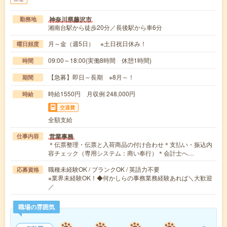
神奈川県藤沢市
勤務地
湘南台駅から徒歩20分／長後駅から車6分
月～金（週5日） ※土日祝日休み！
曜日頻度
09:00～18:00(実働8時間 休憩1時間)
時間
【急募】即日～長期 ※8月～！
期間
時給1550円 月収例 248,000円
時給
交通費
全額支給
営業事務
仕事内容
＊伝票整理・伝票と入荷商品の付け合わせ＊支払い・振込内
容チェック（専用システム：商い奉行）＊会計士へ…
職種未経験OK / ブランクOK / 英語力不要
応募資格
※業界未経験OK！◆何かしらの事務業務経験あれば＼大歓迎
／
職場の雰囲気