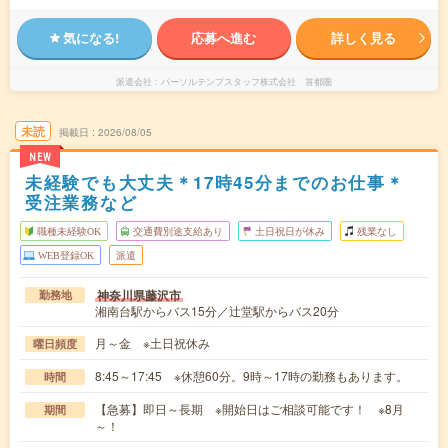
気になる!
応募へ進む
詳しく見る
派遣会社
パーソルテンプスタッフ株式会社 首都圏
未読
掲載日
2026/08/05
NEW
未経験でも大丈夫＊17時45分までのお仕事＊
受注業務など
職種未経験OK
交通費別途支給あり
土日祝日が休み
残業なし
WEB登録OK
派遣
神奈川県藤沢市
勤務地
湘南台駅からバス15分／辻堂駅からバス20分
月～金 ※土日祝休み
曜日頻度
8:45～17:45 ※休憩60分。9時～17時の勤務もあります。
時間
【急募】即日～長期 ※開始日はご相談可能です！ ※8月
期間
～！