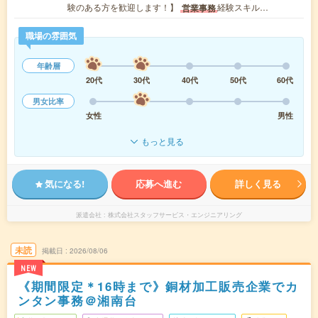
験のある方を歓迎します！】
経験スキル…
営業事務
職場の雰囲気
年齢層
20代
30代
40代
50代
60代
男女比率
女性
男性
もっと見る
気になる!
応募へ進む
詳しく見る
派遣会社
株式会社スタッフサービス・エンジニアリング
未読
掲載日
2026/08/06
NEW
《期間限定＊16時まで》銅材加工販売企業でカ
ンタン事務＠湘南台