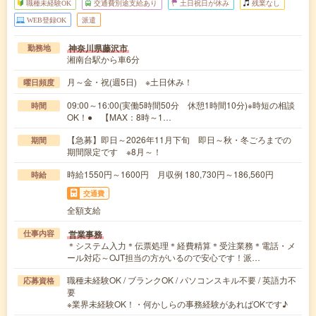
職種未経験OK
交通費別途支給あり
土日祝日が休み
残業なし
WEB登録OK
派遣
神奈川県藤沢市
勤務地
湘南台駅から車6分
月～金・祝(週5日) ※土日休み！
曜日頻度
09:00～16:00(実働5時間50分 休憩1時間10分)※時短の相談
時間
OK！● 【MAX：8時～1…
【急募】即日～2026年11月下旬 即日～秋・冬ごろまでの
期間
期間限定です ※8月～！
時給1550円～1600円 月収例 180,730円～186,560円
時給
交通費
全額支給
営業事務
仕事内容
＊システム入力＊伝票処理＊経費精算＊受注業務＊電話・メ
ール対応～OJT担当の方がいるので安心です！派…
職種未経験OK / ブランクOK / パソコンスキル不要 / 英語力不
応募資格
要
※業界未経験OK！・何かしらの事務経験があればOKです♪