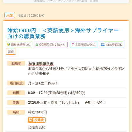
派遣会社
パーソルテンプスタッフ株式会社 首都圏
未読
掲載日
2026/08/03
時給1900円！＜英語使用＞海外サプライヤー
向けの購買業務
職種未経験OK
交通費別途支給あり
土日祝日が休み
WEB登録OK
派遣
神奈川県藤沢市
勤務地
湘南台駅から徒歩21分／六会日大前駅から徒歩28分／長後駅
から徒歩46分
月～金※土日休み！
曜日頻度
8:30～17:30(実働:8時間) (休憩60分)
時間
2026/9/上旬～長期（3カ月以上） ★9月～OK！
期間
時給1900円
時給
交通費
交通費支給