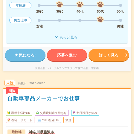
年齢層
20代
30代
40代
50代
60代
男女比率
女性
男性
もっと見る
気になる!
応募へ進む
詳しく見る
派遣会社
パーソルテンプスタッフ株式会社 首都圏
未読
掲載日
2026/08/06
NEW
自動車部品メーカーでお仕事
職種未経験OK
交通費別途支給あり
土日祝日が休み
在宅・リモート
WEB登録OK
派遣
神奈川県藤沢市
勤務地