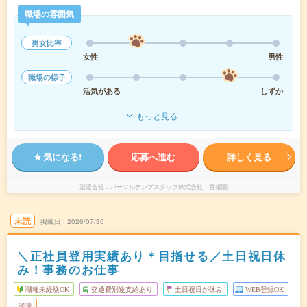
職場の雰囲気
男女比率
女性
男性
職場の様子
活気がある
しずか
もっと見る
気になる!
応募へ進む
詳しく見る
派遣会社
パーソルテンプスタッフ株式会社 首都圏
未読
掲載日
2026/07/30
＼正社員登用実績あり＊目指せる／土日祝日休
み！事務のお仕事
職種未経験OK
交通費別途支給あり
土日祝日が休み
WEB登録OK
派遣