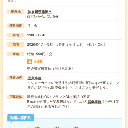
派遣
神奈川県藤沢市
勤務地
藤沢駅からバス15分
月～金
曜日頻度
9:00～17:45
時間
2026/8/17～長期 ※長期(2ヶ月以上) ※8月～OK！
期間
時給1550円＋交
時給
交通費
交通費実費支給（当社規定あり）
営業事務
仕事内容
＼＼メーカーでの受発注や納期管理の事務のお仕事です／／
身近な製品から医療機器まで、さまざまな分野を支…
職種未経験OK / ブランクOK / 英語力不要
応募資格
Excelを使用した業務経験をお持ちの方
や受発注業
営業事務
務の経験がある方歓迎です!
職場の雰囲気