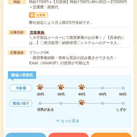
時給1700円 ※【月収例】時給1700円×8H×20日＝272000円
時給
＋交通費・残業代
交通費
弊社規定により月上限3万円支給です。
営業事務
仕事内容
＼大手部品メーカーにて購買事務のお仕事！／【具体的に
は…】〇発注処理〇納期管理〇システムへのデータ入…
ブランクOK
応募資格
・購買事務経験・簡単な英語の読み書きができる方・
Excel（VlookUP）の使用が可能な方
職場の雰囲気
年齢層
20代
30代
40代
50代
60代
職場の様子
活気がある
しずか
もっと見る