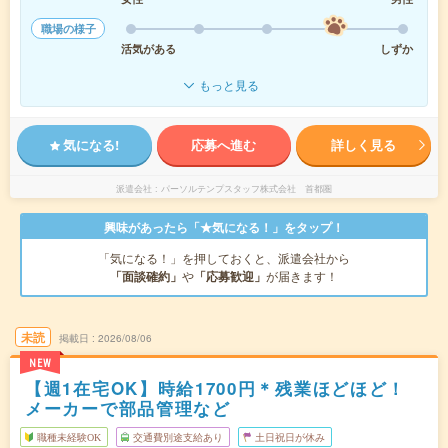
職場の様子
活気がある
しずか
もっと見る
気になる!
応募へ進む
詳しく見る
派遣会社
パーソルテンプスタッフ株式会社 首都圏
興味があったら「★気になる！」をタップ！
「気になる！」を押しておくと、派遣会社から
「面談確約」
や
「応募歓迎」
が届きます！
未読
掲載日
2026/08/06
NEW
【週1在宅OK】時給1700円＊残業ほどほど！
メーカーで部品管理など
職種未経験OK
交通費別途支給あり
土日祝日が休み