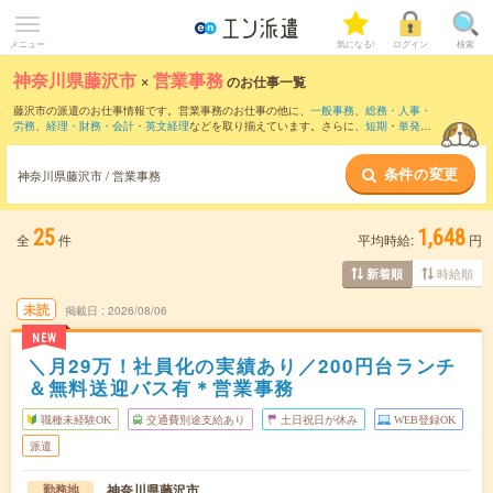
メニュー
気になる!
ログイン
検索
神奈川県藤沢市
×
営業事務
のお仕事一覧
藤沢市の派遣のお仕事情報です。営業事務のお仕事の他に、
一般事務
、
総務・人事・
労務
、
経理・財務・会計・英文経理
などを取り揃えています。さらに、
短期
・
単発
な
どの期間や、
職種未経験OK
などのこだわり条件で絞り込んでいただけます。職種辞
典：
営業事務のお仕事とは？とは？
条件の変更
神奈川県藤沢市 / 営業事務
25
1,648
全
件
平均時給:
円
時給順
新着順
未読
掲載日
2026/08/06
NEW
＼月29万！社員化の実績あり／200円台ランチ
＆無料送迎バス有＊営業事務
職種未経験OK
交通費別途支給あり
土日祝日が休み
WEB登録OK
派遣
神奈川県藤沢市
勤務地