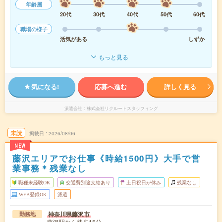
年齢層
20代
30代
40代
50代
60代
職場の様子
活気がある
しずか
もっと見る
気になる!
応募へ進む
詳しく見る
派遣会社
株式会社リクルートスタッフィング
未読
掲載日
2026/08/06
NEW
藤沢エリアでお仕事《時給1500円》大手で営
業事務＊残業なし
職種未経験OK
交通費別途支給あり
土日祝日が休み
残業なし
WEB登録OK
派遣
神奈川県藤沢市
勤務地
藤沢駅から徒歩15分