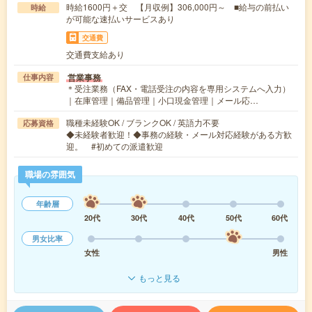
時給1600円＋交 【月収例】306,000円～ ■給与の前払い
時給
が可能な速払いサービスあり
交通費
交通費支給あり
営業事務
仕事内容
＊受注業務（FAX・電話受注の内容を専用システムへ入力）
｜在庫管理｜備品管理｜小口現金管理｜メール応…
職種未経験OK / ブランクOK / 英語力不要
応募資格
◆未経験者歓迎！◆事務の経験・メール対応経験がある方歓
迎。 #初めての派遣歓迎
職場の雰囲気
年齢層
20代
30代
40代
50代
60代
男女比率
女性
男性
もっと見る