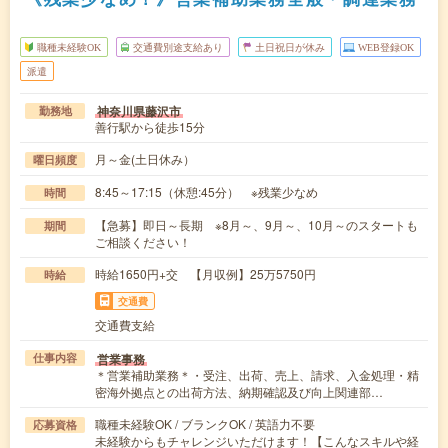
職種未経験OK
交通費別途支給あり
土日祝日が休み
WEB登録OK
派遣
神奈川県藤沢市
勤務地
善行駅から徒歩15分
月～金(土日休み）
曜日頻度
8:45～17:15（休憩:45分） ※残業少なめ
時間
【急募】即日～長期 ※8月～、9月～、10月～のスタートも
期間
ご相談ください！
時給1650円+交 【月収例】25万5750円
時給
交通費
交通費支給
営業事務
仕事内容
＊営業補助業務＊・受注、出荷、売上、請求、入金処理・精
密海外拠点との出荷方法、納期確認及び向上関連部…
職種未経験OK / ブランクOK / 英語力不要
応募資格
未経験からもチャレンジいただけます！【こんなスキルや経