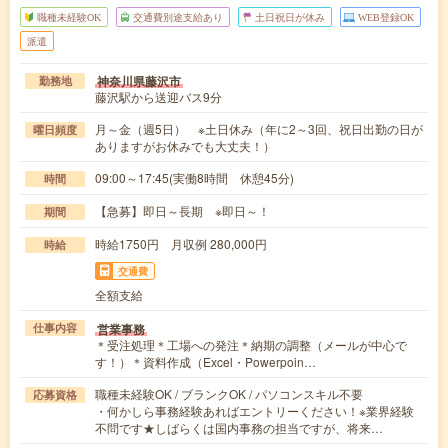
職種未経験OK
交通費別途支給あり
土日祝日が休み
WEB登録OK
派遣
神奈川県藤沢市
勤務地
藤沢駅から送迎バス9分
月～金（週5日） ※土日休み（年に2～3回、祝日出勤の日が
曜日頻度
ありますがお休みでも大丈夫！）
09:00～17:45(実働8時間 休憩45分)
時間
【急募】即日～長期 ※即日～！
期間
時給1750円 月収例 280,000円
時給
交通費
全額支給
営業事務
仕事内容
＊受注処理＊工場への発注＊納期の調整（メールが中心で
す！）＊資料作成（Excel・Powerpoin…
職種未経験OK / ブランクOK / パソコンスキル不要
応募資格
・何かしら事務経験あればエントリーください！※業界経験
不問です★しばらくは国内事務の担当ですが、将来…