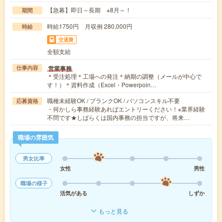
【急募】即日～長期 ※8月～！
期間
時給1750円 月収例 280,000円
時給
交通費
全額支給
営業事務
仕事内容
＊受注処理＊工場への発注＊納期の調整（メールが中心で
す！）＊資料作成（Excel・Powerpoin…
職種未経験OK / ブランクOK / パソコンスキル不要
応募資格
・何かしら事務経験あればエントリーください！※業界経験
不問です★しばらくは国内事務の担当ですが、将来…
職場の雰囲気
男女比率
女性
男性
職場の様子
活気がある
しずか
もっと見る