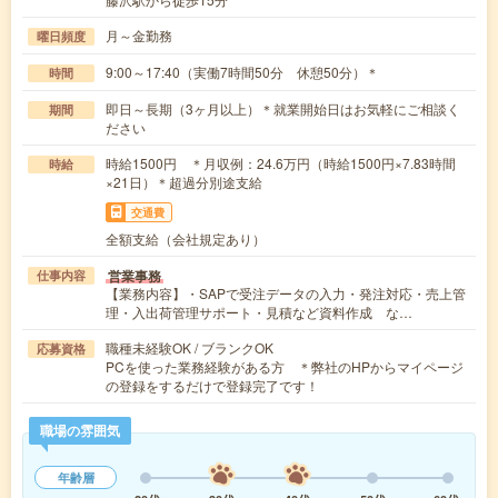
月～金勤務
曜日頻度
9:00～17:40（実働7時間50分 休憩50分）＊
時間
即日～長期（3ヶ月以上）＊就業開始日はお気軽にご相談く
期間
ださい
時給1500円 ＊月収例：24.6万円（時給1500円×7.83時間
時給
×21日）＊超過分別途支給
交通費
全額支給（会社規定あり）
営業事務
仕事内容
【業務内容】・SAPで受注データの入力・発注対応・売上管
理・入出荷管理サポート・見積など資料作成 な…
職種未経験OK / ブランクOK
応募資格
PCを使った業務経験がある方 ＊弊社のHPからマイページ
の登録をするだけで登録完了です！
職場の雰囲気
年齢層