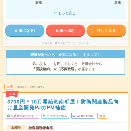
女性
男性
もっと見る
気になる!
応募へ進む
詳しく見る
派遣会社
株式会社テクノエージェント
興味があったら「★気になる！」をタップ！
「気になる！」を押しておくと、派遣会社から
「面談確約」
や
「応募歓迎」
が届きます！
未読
掲載日
2026/08/07
NEW
3700円＊10月開始湘南町屋！防衛関連製品向
け量産開発PJのPM補佐
交通費別途支給あり
土日祝日が休み
WEB登録OK
派遣
神奈川県鎌倉市
勤務地