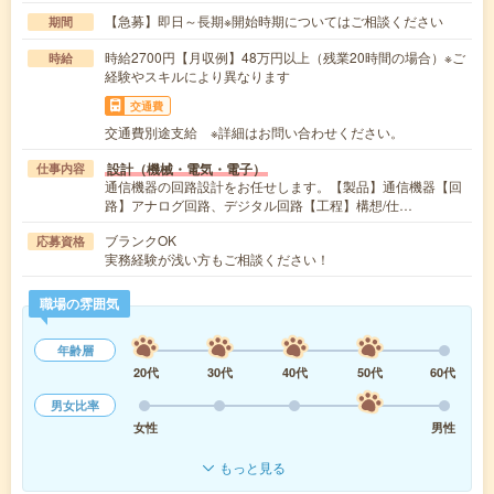
【急募】即日～長期※開始時期についてはご相談ください
期間
時給2700円【月収例】48万円以上（残業20時間の場合）※ご
時給
経験やスキルにより異なります
交通費
交通費別途支給 ※詳細はお問い合わせください。
設計（機械・電気・電子）
仕事内容
通信機器の回路設計をお任せします。【製品】通信機器【回
路】アナログ回路、デジタル回路【工程】構想/仕…
ブランクOK
応募資格
実務経験が浅い方もご相談ください！
職場の雰囲気
年齢層
20代
30代
40代
50代
60代
男女比率
女性
男性
もっと見る