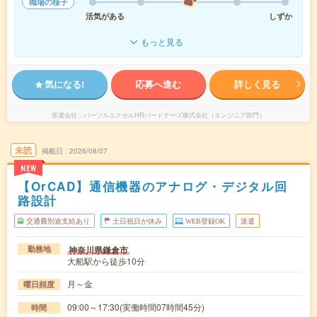
職場の様子
活気がある
しずか
もっと見る
気になる!
応募へ進む
詳しく見る
派遣会社
パーソルエクセルHRパートナーズ株式会社（エンジニア部門）
未読
掲載日
2026/08/07
NEW
【OrCAD】通信機器のアナログ・デジタル回
路設計
交通費別途支給あり
土日祝日が休み
WEB登録OK
派遣
神奈川県鎌倉市
勤務地
大船駅から徒歩10分
月～金
曜日頻度
09:00～17:30(実働時間07時間45分)
時間