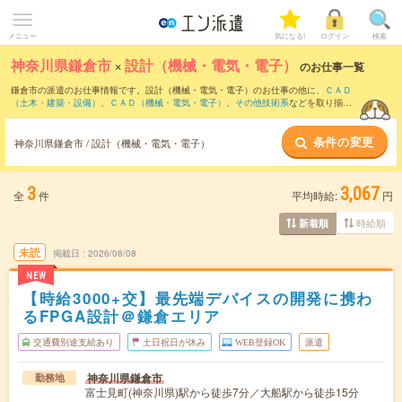
メニュー
気になる!
ログイン
検索
神奈川県鎌倉市
×
設計（機械・電気・電子）
のお仕事一覧
鎌倉市の派遣のお仕事情報です。設計（機械・電気・電子）のお仕事の他に、
ＣＡＤ
（土木・建築・設備）
、
ＣＡＤ（機械・電気・電子）
、
その他技術系
などを取り揃え
ています。さらに、
短期
・
単発
などの期間や、
職種未経験OK
などのこだわり条件で絞
り込んでいただけます。職種辞典：
設計（機械・電気・電子）のお仕事とは？とは？
条件の変更
神奈川県鎌倉市 / 設計（機械・電気・電子）
3
3,067
全
件
平均時給:
円
時給順
新着順
未読
掲載日
2026/08/08
NEW
【時給3000+交】最先端デバイスの開発に携わ
るFPGA設計＠鎌倉エリア
交通費別途支給あり
土日祝日が休み
WEB登録OK
派遣
神奈川県鎌倉市
勤務地
富士見町(神奈川県)駅から徒歩7分／大船駅から徒歩15分