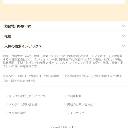
勤務地 / 路線・駅
職種
人気の検索インデックス
神奈川県鎌倉市 - 設計（機械・電気・電子）の派遣情報の検索結果。エン派遣は、エンが運営
する人材派遣会社のポータルサイト。神奈川県鎌倉市の派遣/求人情報を職種、勤務地、時給、
勤務時間、長期・短期などの希望条件から、あなたにピッタリの派遣（設計（機械・電気・電
子））のお仕事を探せます。
派遣TOP
関東
神奈川県
神奈川県鎌倉市
神奈川県鎌倉市 技術系
神奈川県鎌倉市 設計（機械・
電気・電子）の派遣の仕事一覧
個人情報の取り扱いについて
ご利用規約
ヘルプ・お問い合わせ
掲載のお問い合わせ
エン会社概要
サイトマップ
Copyright © en Inc.