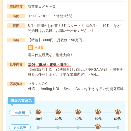
就業曜日／月～金
曜日頻度
9：00～18：00＊休憩1時間
時間
8月～長期のお仕事！8月スタート！ ◎9月～、10月～など
期間
開始日はお気軽にお問い合わせください！
【時給】3000円（月収例：50万円）
時給
交通費
電車代交通費を、別途支給！
設計（機械・電気・電子）
仕事内容
【回路設計】次世代機器向けLSIおよびFPGAの設計・開発全
般をお任せします。【主な業務内容】・VH…
ブランクOK
応募資格
VHDL、Verilog HDL、SystemCのいずれかを用いた開発経験
職場の雰囲気
年齢層
20代
30代
40代
50代
60代
男女比率