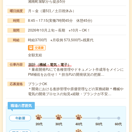
湘南町屋駅から徒歩5分
月～金（週5日／土日祝休み）
曜日頻度
8:45～17:15(実働7時間45分 休憩45分)
時間
2026年10月上旬～長期 ※10月～OK！
期間
時給3700円 ※月収例 573,500円+残業代
時給
交通費
全額支給
設計（機械・電気・電子）
仕事内容
＊量産開発PJにて各種管理やドキュメント作成等をメインに
PM補佐をお任せ！＊担当PJの開発状況の把握…
ブランクOK
応募資格
＊開発における進捗管理や原価管理などの実務経験＊機械や
電気の開発プロセスの知見※経験・ブランクが不安…
職場の雰囲気
年齢層
20代
30代
40代
50代
60代