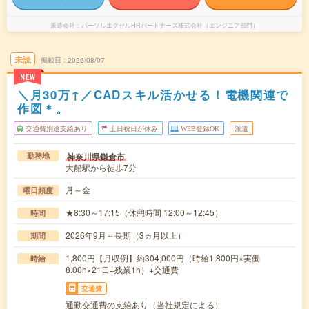
派遣会社
パーソルエクセルHRパートナーズ株式会社（エンジニア部門）
未読
掲載日
2026/08/07
NEW
＼月30万↑／CADスキル活かせる！電機関連で
作図＊。
交通費別途支給あり
土日祝日が休み
WEB登録OK
派遣
神奈川県鎌倉市
勤務地
大船駅から徒歩7分
月～金
曜日頻度
★8:30～17:15（休憩時間 12:00～12:45）
時間
2026年9月～長期（3ヵ月以上）
期間
1,800円【月収例】約304,000円（時給1,800円×実働
時給
8.00h×21日+残業1h）+交通費
交通費
通勤交通費の支給あり（当社規定による）