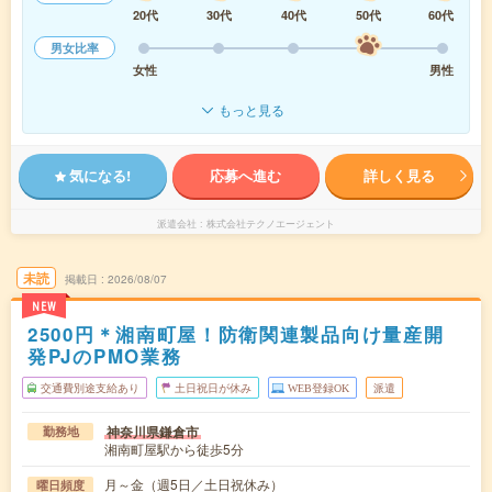
20代
30代
40代
50代
60代
男女比率
女性
男性
もっと見る
気になる!
応募へ進む
詳しく見る
派遣会社
株式会社テクノエージェント
未読
掲載日
2026/08/07
NEW
2500円＊湘南町屋！防衛関連製品向け量産開
発PJのPMO業務
交通費別途支給あり
土日祝日が休み
WEB登録OK
派遣
神奈川県鎌倉市
勤務地
湘南町屋駅から徒歩5分
月～金（週5日／土日祝休み）
曜日頻度