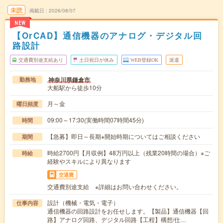
未読
掲載日
2026/08/07
NEW
【OrCAD】通信機器のアナログ・デジタル回
路設計
交通費別途支給あり
土日祝日が休み
WEB登録OK
派遣
神奈川県鎌倉市
勤務地
大船駅から徒歩10分
月～金
曜日頻度
09:00～17:30(実働時間07時間45分)
時間
【急募】即日～長期※開始時期についてはご相談ください
期間
時給2700円【月収例】48万円以上（残業20時間の場合）※ご
時給
経験やスキルにより異なります
交通費
交通費別途支給 ※詳細はお問い合わせください。
設計（機械・電気・電子）
仕事内容
通信機器の回路設計をお任せします。【製品】通信機器【回
路】アナログ回路、デジタル回路【工程】構想/仕…