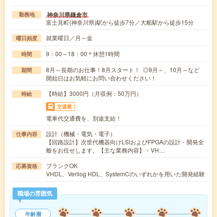
神奈川県鎌倉市
勤務地
富士見町(神奈川県)駅から徒歩7分／大船駅から徒歩15分
就業曜日／月～金
曜日頻度
9：00～18：00＊休憩1時間
時間
8月～長期のお仕事！8月スタート！ ◎9月～、10月～など
期間
開始日はお気軽にお問い合わせください！
【時給】3000円（月収例：50万円）
時給
交通費
電車代交通費を、別途支給！
設計（機械・電気・電子）
仕事内容
【回路設計】次世代機器向けLSIおよびFPGAの設計・開発全
般をお任せします。【主な業務内容】・VH…
ブランクOK
応募資格
VHDL、Verilog HDL、SystemCのいずれかを用いた開発経験
職場の雰囲気
年齢層