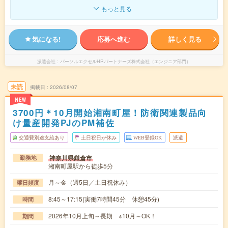
もっと見る
気になる!
応募へ進む
詳しく見る
派遣会社
パーソルエクセルHRパートナーズ株式会社（エンジニア部門）
未読
掲載日
2026/08/07
NEW
3700円＊10月開始湘南町屋！防衛関連製品向
け量産開発PJのPM補佐
交通費別途支給あり
土日祝日が休み
WEB登録OK
派遣
神奈川県鎌倉市
勤務地
湘南町屋駅から徒歩5分
月～金（週5日／土日祝休み）
曜日頻度
8:45～17:15(実働7時間45分 休憩45分)
時間
2026年10月上旬～長期 ※10月～OK！
期間