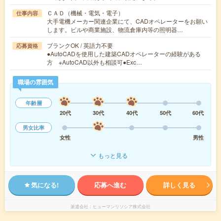
ＣＡＤ（機械・電気・電子）
仕事内容
大手電機メーカー関連企業にて、CADオペレーターをお願い
します。ビルや商業施設、物流倉庫内等の照明器…
ブランクOK / 英語力不要
応募資格
●AutoCADを使用した建築CADオペレーターの経験がある
方 ※AutoCAD以外も相談可●Exc…
職場の雰囲気
年齢層
20代
30代
40代
50代
60代
男女比率
女性
男性
もっと見る
気になる!
応募へ進む
詳しく見る
派遣会社
ヒューマンリソシア株式会社