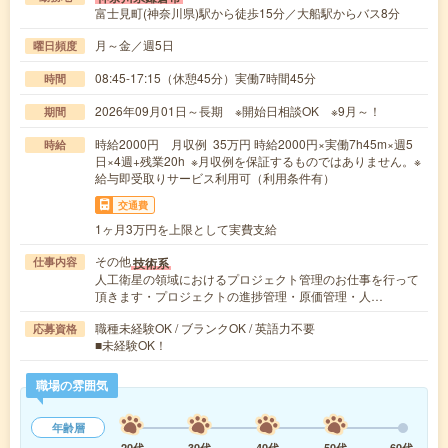
富士見町(神奈川県)駅から徒歩15分／大船駅からバス8分
月～金／週5日
曜日頻度
08:45-17:15（休憩45分）実働7時間45分
時間
2026年09月01日～長期 ※開始日相談OK ※9月～！
期間
時給2000円 月収例 35万円 時給2000円×実働7h45m×週5
時給
日×4週+残業20h ※月収例を保証するものではありません。※
給与即受取りサービス利用可（利用条件有）
交通費
1ヶ月3万円を上限として実費支給
その他
技術系
仕事内容
人工衛星の領域におけるプロジェクト管理のお仕事を行って
頂きます・プロジェクトの進捗管理・原価管理・人…
職種未経験OK / ブランクOK / 英語力不要
応募資格
■未経験OK！
職場の雰囲気
年齢層
20代
30代
40代
50代
60代