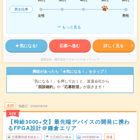
男女比率
女性
男性
もっと見る
気になる!
応募へ進む
詳しく見る
派遣会社
株式会社リクルートスタッフィング
興味があったら「★気になる！」をタップ！
「気になる！」を押しておくと、派遣会社から
「面談確約」
や
「応募歓迎」
が届きます！
未読
掲載日
2026/08/08
NEW
【時給3000+交】最先端デバイスの開発に携わ
るFPGA設計＠鎌倉エリア
交通費別途支給あり
土日祝日が休み
WEB登録OK
派遣