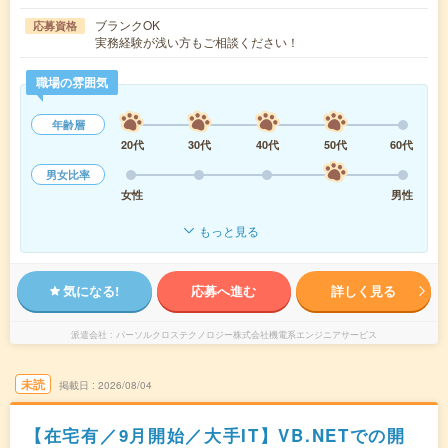
ブランクOK
応募資格
実務経験が浅い方もご相談ください！
職場の雰囲気
年齢層
20代
30代
40代
50代
60代
男女比率
女性
男性
もっと見る
気になる!
応募へ進む
詳しく見る
派遣会社
パーソルクロステクノロジー株式会社機電系エンジニアサービス
未読
掲載日
2026/08/04
【在宅有／9月開始／大手IT】VB.NETでの開