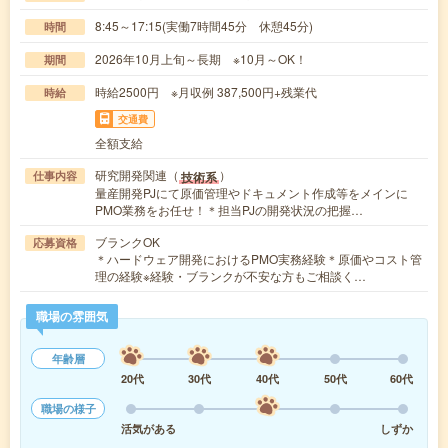
8:45～17:15(実働7時間45分 休憩45分)
時間
2026年10月上旬～長期 ※10月～OK！
期間
時給2500円 ※月収例 387,500円+残業代
時給
交通費
全額支給
研究開発関連（
）
技術系
仕事内容
量産開発PJにて原価管理やドキュメント作成等をメインに
PMO業務をお任せ！＊担当PJの開発状況の把握…
ブランクOK
応募資格
＊ハードウェア開発におけるPMO実務経験＊原価やコスト管
理の経験※経験・ブランクが不安な方もご相談く…
職場の雰囲気
年齢層
20代
30代
40代
50代
60代
職場の様子
活気がある
しずか