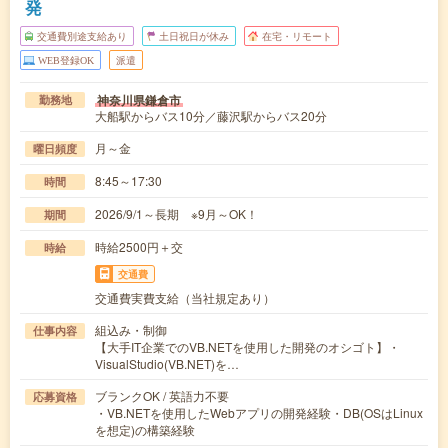
発
交通費別途支給あり
土日祝日が休み
在宅・リモート
WEB登録OK
派遣
神奈川県鎌倉市
勤務地
大船駅からバス10分／藤沢駅からバス20分
月～金
曜日頻度
8:45～17:30
時間
2026/9/1～長期 ※9月～OK！
期間
時給2500円＋交
時給
交通費
交通費実費支給（当社規定あり）
組込み・制御
仕事内容
【大手IT企業でのVB.NETを使用した開発のオシゴト】・
VisualStudio(VB.NET)を…
ブランクOK / 英語力不要
応募資格
・VB.NETを使用したWebアプリの開発経験・DB(OSはLinux
を想定)の構築経験