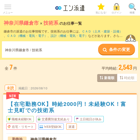
メニュー
気になる!
ログイン
検索
神奈川県鎌倉市
×
技術系
のお仕事一覧
鎌倉市の派遣のお仕事情報です。技術系のお仕事には、
ＣＡＤ（土木・建築・設備）
、
ＣＡＤ（機械・電気・電子）
、
設計（機械・電気・電子）
などがあります。さら
に、
短期
・
単発
などの期間や、
職種未経験OK
などのこだわり条件で絞り込んでいただ
けます。
条件の変更
神奈川県鎌倉市 / 技術系
7
2,543
全
件
平均時給:
円
時給順
新着順
未読
掲載日
2026/08/10
NEW
【在宅勤務OK】時給2000円！未経験OK！富
士見町での技術系
職種未経験OK
交通費別途支給あり
土日祝日が休み
在宅・リモート
WEB登録OK
派遣
神奈川県鎌倉市
勤務地