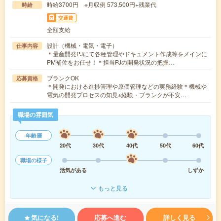
時給3700円 ※月収例 573,500円+残業代
時給
交通費
全額支給
設計（機械・電気・電子）
仕事内容
＊量産開発PJにて各種管理やドキュメント作成等をメインに
PM補佐をお任せ！＊担当PJの開発状況の把握…
ブランクOK
応募資格
＊開発における進捗管理や原価管理などの実務経験＊機械や
電気の開発プロセスの知見※経験・ブランクが不安…
職場の雰囲気
年齢層
20代
30代
40代
50代
60代
職場の様子
活気がある
しずか
もっと見る
気になる!
応募へ進む
詳しく見る