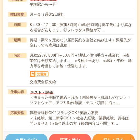
平塚駅から---分
月～金（週休2日制）
曜日頻度
8：30～17：30（実働8時間）※勤務時間は就業先により異な
時間
る場合があります。◎フレックス勤務が可…
長期（期間を定めない雇用契約を当社と結びます）派遣先が
期間
変わっても雇用は継続！
月給22万5,000円～50万円＋地域／住宅手当＋残業代 ※残
時給
業代は全額支給します。 ※各種手当あり ※経験・年齢・能
力等を考慮して加給・優遇します。
交通費
交通費全額支給
テスト・評価
仕事内容
＜決まった手順で進められる！未経験から挑戦しやすい＞・
ソフトウェア、アプリ動作確認・テスト項目に沿っ…
職種未経験OK / ブランクOK / 英語力不要
応募資格
＜未経験、第二新卒OK！＞社会人経験、業界経験、資格は
問いません！※高卒以上の方（勉強内容は不問）▼…
気になる!
応募へ進む
詳しく見る