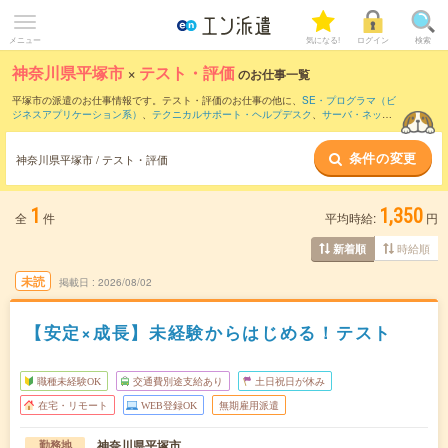
メニュー
気になる!
ログイン
検索
神奈川県平塚市
×
テスト・評価
のお仕事一覧
平塚市の派遣のお仕事情報です。テスト・評価のお仕事の他に、
SE・プログラマ（ビ
ジネスアプリケーション系）
、
テクニカルサポート・ヘルプデスク
、
サーバ・ネット
ワークエンジニア
などを取り揃えています。さらに、
短期
・
単発
などの期間や、
職種
未経験OK
などのこだわり条件で絞り込んでいただけます。職種辞典：
テスト・評価の
条件の変更
お仕事とは？とは？
神奈川県平塚市 / テスト・評価
1
1,350
全
件
平均時給:
円
時給順
新着順
未読
掲載日
2026/08/02
【安定×成長】未経験からはじめる！テスト
職種未経験OK
交通費別途支給あり
土日祝日が休み
在宅・リモート
WEB登録OK
無期雇用派遣
神奈川県平塚市
勤務地