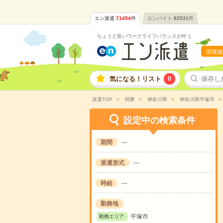
エン派遣
71454
件
エンバイト
82531
件
ちょうど良いワークライフバランスが叶う
関東版
気になる！リスト
0
保存し
派遣TOP
関東
神奈川県
神奈川県平塚市
設定中の検索条件
期間
---
派遣形式
---
時給
---
勤務地
平塚市
勤務エリア