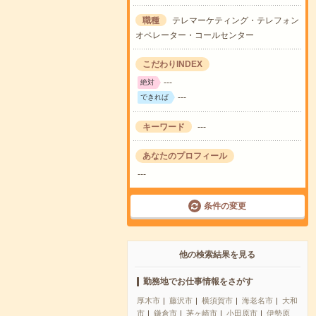
職種
テレマーケティング・テレフォン
オペレーター・コールセンター
こだわりINDEX
---
絶対
---
できれば
キーワード
---
あなたのプロフィール
---
条件の変更
他の検索結果を見る
勤務地でお仕事情報をさがす
厚木市
藤沢市
横須賀市
海老名市
大和
市
鎌倉市
茅ヶ崎市
小田原市
伊勢原