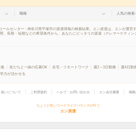
職種
人気の検索
コールセンター - 神奈川県平塚市の派遣情報の検索結果。エン派遣は、エンが運営
時間、長期・短期などの希望条件から、あなたにピッタリの派遣（テレマーケティン
募集
友だちと一緒の応募OK
在宅・リモートワーク
週2～3日勤務
週4日勤
学力が活かせる
り扱いについて
ご利用規約
ヘルプ・お問い合わせ
エン会社概要
掲載
ちょうど良いワークライフバランスが叶う
エン派遣