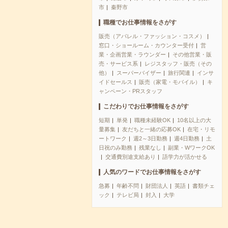
市
秦野市
職種でお仕事情報をさがす
販売（アパレル・ファッション・コスメ）
窓口・ショールーム・カウンター受付
営
業・企画営業・ラウンダー
その他営業・販
売・サービス系
レジスタッフ・販売（その
他）
スーパーバイザー
旅行関連
インサ
イドセールス
販売（家電・モバイル）
キ
ャンペーン・PRスタッフ
こだわりでお仕事情報をさがす
短期
単発
職種未経験OK
10名以上の大
量募集
友だちと一緒の応募OK
在宅・リモ
ートワーク
週2～3日勤務
週4日勤務
土
日祝のみ勤務
残業なし
副業・WワークOK
交通費別途支給あり
語学力が活かせる
人気のワードでお仕事情報をさがす
急募
年齢不問
財団法人
英語
書類チェ
ック
テレビ局
封入
大学