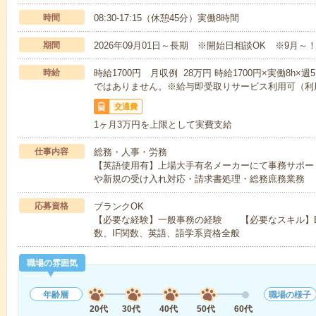
時間
08:30-17:15（休憩45分）実働8時間
期間
2026年09月01日～長期 ※開始日相談OK ※9月～
時給
時給1700円 月収例 28万円 時給1700円×実働8h×
ではありません。※給与即受取りサービス利用可（利
交通費
1ヶ月3万円を上限として実費支給
仕事内容
総務・人事・労務
【英語使用有】上場大手有名メーカーにて事務サポー
や新規の受け入れ対応・請求書処理・総務庶務業務
応募資格
ブランクOK
【必要な経験】一般事務の経験 【必要なスキル】Exc
数、IF関数、英語、語学系資格全般
職場の雰囲気
年齢層
職場の様子
20代
30代
40代
50代
60代