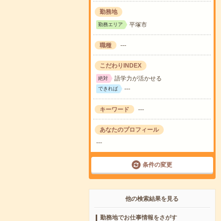
勤務地
平塚市
勤務エリア
職種
---
こだわりINDEX
語学力が活かせる
絶対
---
できれば
キーワード
---
あなたのプロフィール
---
条件の変更
他の検索結果を見る
勤務地でお仕事情報をさがす