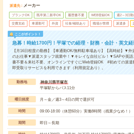
メーカー
派遣先
ブランクOK
既卒第二新卒OK
履歴書不要
WEB登録OK
週2～3日勤
交費支給
車通勤可
外資
社食/補助あり
職場が禁煙
派遣多
ここがポイント！
急募！時給1700円！平塚での経理・財務・会計・英文経
【月16日程度の勤務】【車通勤OK/無料駐車場あり】【高時給】▼
のお仕事▼派遣スタッフ就業中！▼キレイな自社ビル！▼SAPや英
書不要＆来社不要、オンラインですぐにWeb登録OK #初めての派遣
即受取りサービスを利用できます（利用規定あり）。
勤務地
神奈川県平塚市
平塚駅からバス11分
曜日頻度
月～金／週3～4日の間で選択可
時間
09:00-18:00（休憩60分）実働8時間（残業少なめ！）
期間
即日～長期