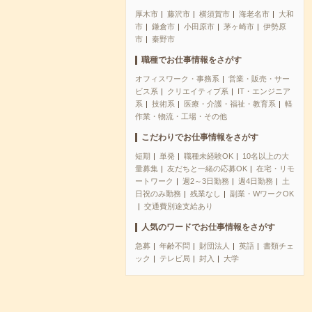
厚木市
藤沢市
横須賀市
海老名市
大和
市
鎌倉市
小田原市
茅ヶ崎市
伊勢原
市
秦野市
職種でお仕事情報をさがす
オフィスワーク・事務系
営業・販売・サー
ビス系
クリエイティブ系
IT・エンジニア
系
技術系
医療・介護・福祉・教育系
軽
作業・物流・工場・その他
こだわりでお仕事情報をさがす
短期
単発
職種未経験OK
10名以上の大
量募集
友だちと一緒の応募OK
在宅・リモ
ートワーク
週2～3日勤務
週4日勤務
土
日祝のみ勤務
残業なし
副業・WワークOK
交通費別途支給あり
人気のワードでお仕事情報をさがす
急募
年齢不問
財団法人
英語
書類チェ
ック
テレビ局
封入
大学