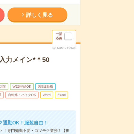
詳しく見る
一括
応募
No.MJS1719946
力メイン*＊50
代活躍
WEB登録OK
週5日勤務
煙
自転車・バイクOK
Word
Excel
ク通勤OK！服装自由！
ート！専門知識不要・コツモク業務！【担