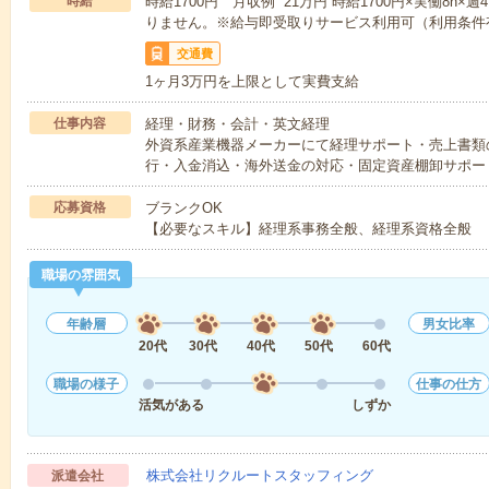
時給
時給1700円 月収例 21万円 時給1700円×実働8h
りません。※給与即受取りサービス利用可（利用条件
交通費
1ヶ月3万円を上限として実費支給
仕事内容
経理・財務・会計・英文経理
外資系産業機器メーカーにて経理サポート・売上書類
行・入金消込・海外送金の対応・固定資産棚卸サポー
応募資格
ブランクOK
【必要なスキル】経理系事務全般、経理系資格全般
職場の雰囲気
年齢層
男女比率
20代
30代
40代
50代
60代
職場の様子
仕事の仕方
活気がある
しずか
株式会社リクルートスタッフィング
派遣会社