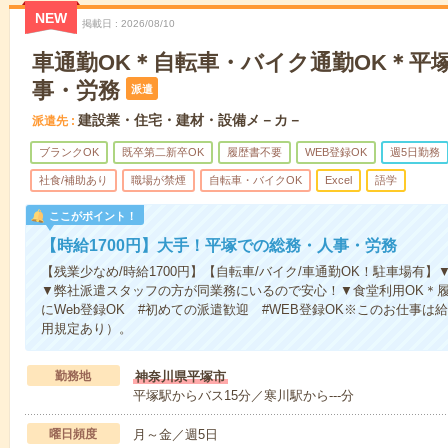
NEW
掲載日
2026/08/10
車通勤OK＊自転車・バイク通勤OK＊平
事・労務
派遣
建設業・住宅・建材・設備メ－カ－
派遣先
ブランクOK
既卒第二新卒OK
履歴書不要
WEB登録OK
週5日勤務
社食/補助あり
職場が禁煙
自転車・バイクOK
Excel
語学
ここがポイント！
【時給1700円】大手！平塚での総務・人事・労務
【残業少なめ/時給1700円】【自転車/バイク/車通勤OK！駐車場有
▼弊社派遣スタッフの方が同業務にいるので安心！▼食堂利用OK＊
にWeb登録OK #初めての派遣歓迎 #WEB登録OK※このお仕事
用規定あり）。
勤務地
神奈川県平塚市
平塚駅からバス15分／寒川駅から---分
曜日頻度
月～金／週5日