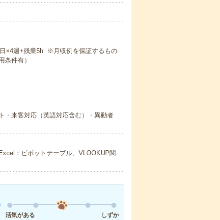
！
週5日×4週+残業5h ※月収例を保証するもの
用条件有）
ト・来客対応（英語対応含む）・異動者
el：ピボットテーブル、VLOOKUP関
活気がある
しずか