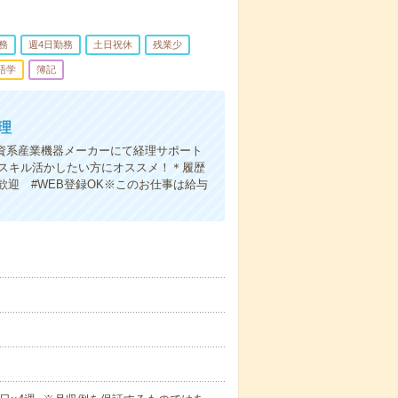
務
週4日勤務
土日祝休
残業少
語学
簿記
理
外資系産業機器メーカーにて経理サポート
語スキル活かしたい方にオススメ！＊履歴
歓迎 #WEB登録OK※このお仕事は給与