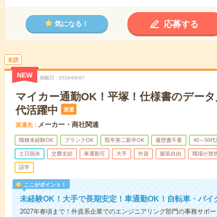
応募する
気になる！
未読
NEW
掲載日
2026/08/07
マイカー通勤OK！平塚！仕様書のデータ入
代活躍中
派遣
メーカー・商社関連
派遣先
職種未経験OK
ブランクOK
既卒第二新卒OK
履歴書不要
40～50
土日祝休
交費支給
車通勤可
大手
外資
服装自由
職場が禁
語学
ここがポイント！
未経験OK！大手で長期安定！車通勤OK！自転車・バイ
2027年春頃まで！外資系企業でのエンジニアリング部門の事務サポ