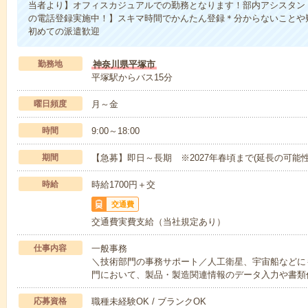
当者より】オフィスカジュアルでの勤務となります！部内アシスタン
の電話登録実施中！】スキマ時間でかんたん登録＊分からないことや
初めての派遣歓迎
勤務地
神奈川県平塚市
平塚駅からバス15分
曜日頻度
月～金
時間
9:00～18:00
期間
【急募】即日～長期 ※2027年春頃まで(延長の可能性
時給
時給1700円＋交
交通費
交通費実費支給（当社規定あり）
仕事内容
一般事務
＼技術部門の事務サポート／人工衛星、宇宙船などに
門において、製品・製造関連情報のデータ入力や書類
応募資格
職種未経験OK / ブランクOK