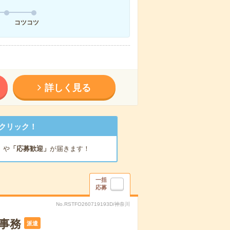
コツコツ
詳しく見る
クリック！
」
や
「応募歓迎」
が届きます！
一括
応募
No.RSTFO260719193D/神奈川
事務
派遣