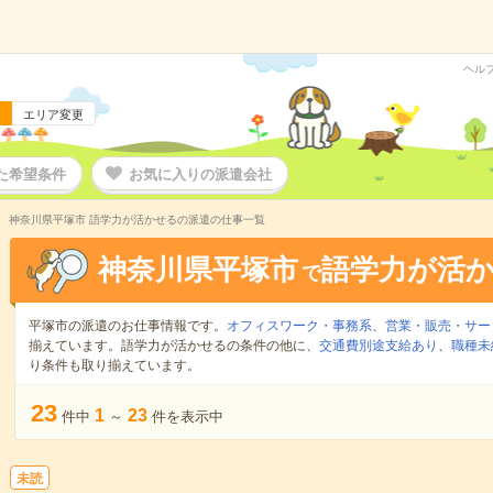
ヘル
エリア変更
た希望条件
お気に入りの派遣会社
神奈川県平塚市 語学力が活かせるの派遣の仕事一覧
神奈川県平塚市
語学力が活
で
平塚市の派遣のお仕事情報です。
オフィスワーク・事務系
、
営業・販売・サー
揃えています。語学力が活かせるの条件の他に、
交通費別途支給あり
、
職種未
り条件も取り揃えています。
23
1
23
件中
～
件を表示中
未読