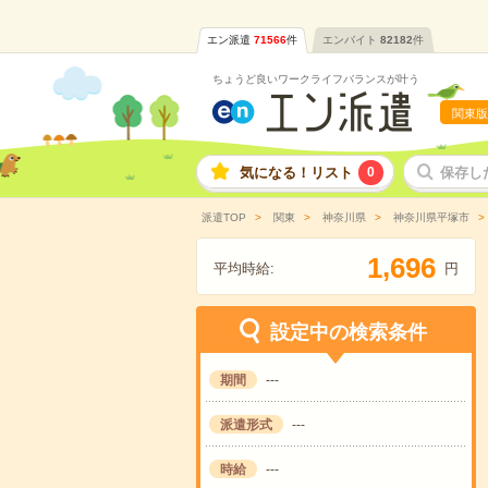
エン派遣
71566
件
エンバイト
82182
件
ちょうど良いワークライフバランスが叶う
関東版
気になる！リスト
0
保存し
派遣TOP
関東
神奈川県
神奈川県平塚市
,
1
6
9
6
平均時給:
円
設定中の検索条件
期間
---
派遣形式
---
時給
---