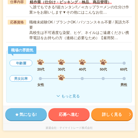
軽作業（仕分け・ピッキング・検品、商品管理）
仕事内容
＼誰でもできる!!超カンタン!!／≪カップラーメンの仕分け作
業≫をお願いします▼その他にはこんなお仕…
職種未経験OK / ブランクOK / パソコンスキル不要 / 英語力不
応募資格
要
高校生は不可過度な染髪、ヒゲ、ネイルはご遠慮ください携
帯電話をお持ちの方（連絡に必要なため）【雇用契…
職場の雰囲気
年齢層
20代
30代
40代
50代
60代
男女比率
女性
男性
もっと見る
気になる!
応募へ進む
詳しく見る
派遣会社
テイケイトレード株式会社