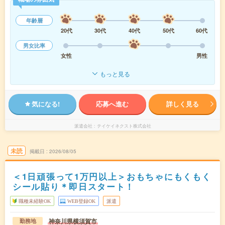
年齢層
20代
30代
40代
50代
60代
男女比率
女性
男性
もっと見る
気になる!
応募へ進む
詳しく見る
派遣会社
テイケイネクスト株式会社
未読
掲載日
2026/08/05
＜1日頑張って1万円以上＞おもちゃにもくもく
シール貼り＊即日スタート！
職種未経験OK
WEB登録OK
派遣
神奈川県横須賀市
勤務地