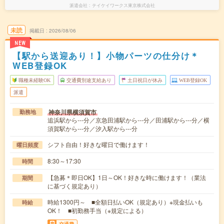
派遣会社
テイケイワークス東京株式会社
未読
掲載日
2026/08/06
NEW
【駅から送迎あり！】小物パーツの仕分け＊
WEB登録OK
職種未経験OK
交通費別途支給あり
土日祝日が休み
WEB登録OK
派遣
神奈川県横須賀市
勤務地
追浜駅から---分／京急田浦駅から---分／田浦駅から---分／横
須賀駅から---分／汐入駅から---分
シフト自由！好きな曜日で働けます！
曜日頻度
8:30～17:30
時間
【急募＊即日OK】1日～OK！好きな時に働けます！（業法
期間
に基づく規定あり）
時給1300円～ ■全額日払いOK（規定あり）※現金払いも
時給
OK！ ■初勤務手当（※規定による）