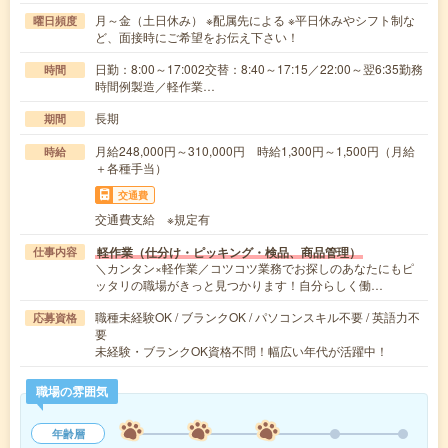
月～金（土日休み） ※配属先による ※平日休みやシフト制な
曜日頻度
ど、面接時にご希望をお伝え下さい！
日勤：8:00～17:002交替：8:40～17:15／22:00～翌6:35勤務
時間
時間例製造／軽作業…
長期
期間
月給248,000円～310,000円 時給1,300円～1,500円（月給
時給
＋各種手当）
交通費
交通費支給 ※規定有
軽作業（仕分け・ピッキング・検品、商品管理）
仕事内容
＼カンタン×軽作業／コツコツ業務でお探しのあなたにもピ
ッタリの職場がきっと見つかります！自分らしく働…
職種未経験OK / ブランクOK / パソコンスキル不要 / 英語力不
応募資格
要
未経験・ブランクOK資格不問！幅広い年代が活躍中！
職場の雰囲気
年齢層