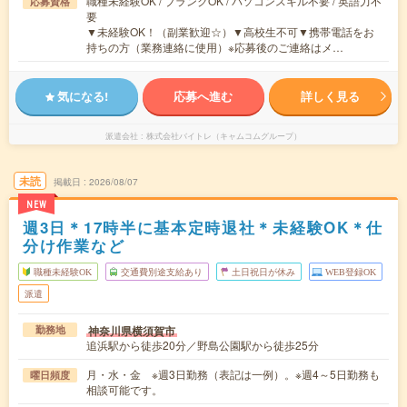
職種未経験OK / ブランクOK / パソコンスキル不要 / 英語力不
応募資格
要
▼未経験OK！（副業歓迎☆）▼高校生不可▼携帯電話をお
持ちの方（業務連絡に使用）※応募後のご連絡はメ…
気になる!
応募へ進む
詳しく見る
派遣会社
株式会社バイトレ（キャムコムグループ）
未読
掲載日
2026/08/07
NEW
週3日＊17時半に基本定時退社＊未経験OK＊仕
分け作業など
職種未経験OK
交通費別途支給あり
土日祝日が休み
WEB登録OK
派遣
神奈川県横須賀市
勤務地
追浜駅から徒歩20分／野島公園駅から徒歩25分
月・水・金 ※週3日勤務（表記は一例）。※週4～5日勤務も
曜日頻度
相談可能です。