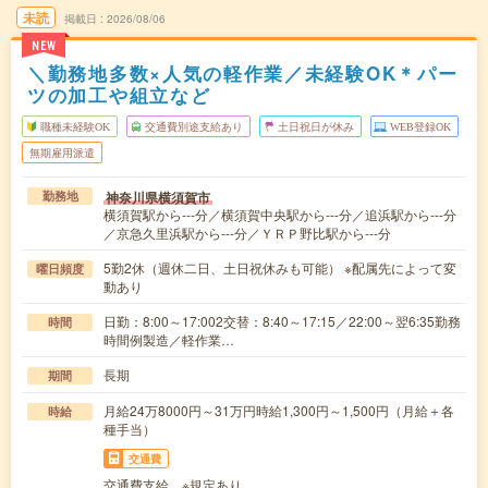
未読
掲載日
2026/08/06
NEW
＼勤務地多数×人気の軽作業／未経験OK＊パー
ツの加工や組立など
職種未経験OK
交通費別途支給あり
土日祝日が休み
WEB登録OK
無期雇用派遣
神奈川県横須賀市
勤務地
横須賀駅から---分／横須賀中央駅から---分／追浜駅から---分
／京急久里浜駅から---分／ＹＲＰ野比駅から---分
5勤2休（週休二日、土日祝休みも可能） ※配属先によって変
曜日頻度
動あり
日勤：8:00～17:002交替：8:40～17:15／22:00～翌6:35勤務
時間
時間例製造／軽作業…
長期
期間
月給24万8000円～31万円時給1,300円～1,500円（月給＋各
時給
種手当）
交通費
交通費支給 ※規定あり