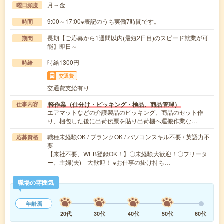
月～金
曜日頻度
9:00～17:00※表記のうち実働7時間です。
時間
長期【ご応募から1週間以内(最短2日目)のスピード就業が可
期間
能】即日～
時給1300円
時給
交通費
交通費支給有り
軽作業（仕分け・ピッキング・検品、商品管理）
仕事内容
エアマットなどの介護製品のピッキング、商品のセット作
り、梱包した後に出荷伝票を貼り出荷棚へ運搬作業な…
職種未経験OK / ブランクOK / パソコンスキル不要 / 英語力不
応募資格
要
【来社不要、WEB登録OK！】〇未経験大歓迎！〇フリータ
ー、主婦(夫) 大歓迎！ ※お仕事の掛け持ち…
職場の雰囲気
年齢層
20代
30代
40代
50代
60代