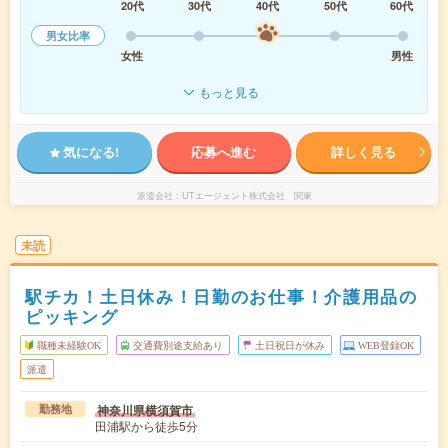
20代
30代
40代
50代
60代
男女比率
女性
男性
もっと見る
気になる!
応募へ進む
詳しく見る
派遣会社
UTエージェント株式会社 関東
未読
駅チカ！土日休み！日勤のお仕事！介護用品の
ピッキング
職種未経験OK
交通費別途支給あり
土日祝日が休み
WEB登録OK
派遣
神奈川県横須賀市
勤務地
田浦駅から徒歩5分