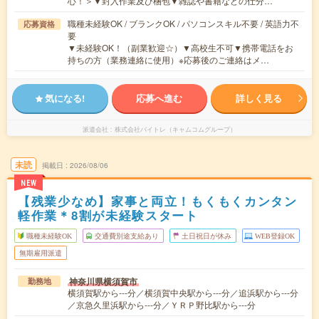
心！＞▼封入作業及び梱包▼雑誌や書籍などの仕分…
職種未経験OK / ブランクOK / パソコンスキル不要 / 英語力不
応募資格
要
▼未経験OK！（副業歓迎☆）▼高校生不可▼携帯電話をお
持ちの方（業務連絡に使用）※応募後のご連絡はメ…
気になる!
応募へ進む
詳しく見る
派遣会社
株式会社バイトレ（キャムコムグループ）
未読
掲載日
2026/08/06
NEW
【残業少なめ】家事と両立！もくもくカンタン
軽作業＊8割が未経験スタート
職種未経験OK
交通費別途支給あり
土日祝日が休み
WEB登録OK
無期雇用派遣
神奈川県横須賀市
勤務地
横須賀駅から---分／横須賀中央駅から---分／追浜駅から---分
／京急久里浜駅から---分／ＹＲＰ野比駅から---分