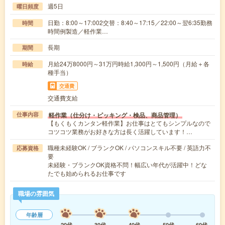
週5日
曜日頻度
日勤：8:00～17:002交替：8:40～17:15／22:00～翌6:35勤務
時間
時間例製造／軽作業…
長期
期間
月給24万8000円～31万円時給1,300円～1,500円（月給＋各
時給
種手当）
交通費
交通費支給
軽作業（仕分け・ピッキング・検品、商品管理）
仕事内容
【もくもくカンタン軽作業】お仕事はとてもシンプルなので
コツコツ業務がお好きな方は長く活躍しています！…
職種未経験OK / ブランクOK / パソコンスキル不要 / 英語力不
応募資格
要
未経験・ブランクOK資格不問！幅広い年代が活躍中！どな
たでも始められるお仕事です
職場の雰囲気
年齢層
20代
30代
40代
50代
60代