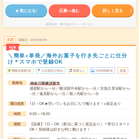
気になる!
応募へ進む
詳しく見る
派遣会社
株式会社テクノ・サービス
未読
掲載日
2026/08/06
NEW
＼簡単×単発／海外お菓子を行き先ごとに仕分
け＊スマホで登録OK
職種未経験OK
土日祝日が休み
残業なし
WEB登録OK
派遣
神奈川県横須賀市
勤務地
浦賀駅から---分／横須賀中央駅から---分／京急久里浜駅から-
--分／逸見駅から---分／堀ノ内駅から---分
1日～OK★空いているお日にちで働けます！※規定あり
曜日頻度
9:00～18:00
時間
【急募】1日～OK（業法に基づく規定あり）＊即日スタート
期間
OK！登録後は好きな時に働けます！
時給1322円～ ▼日払いOK（規定あり） ■初勤務手当あ