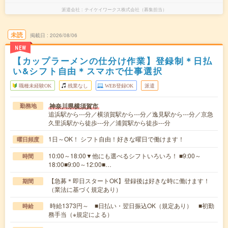
派遣会社
テイケイワークス株式会社（募集担当）
未読
掲載日
2026/08/06
NEW
【カップラーメンの仕分け作業】登録制＊日払
い&シフト自由＊スマホで仕事選択
職種未経験OK
残業なし
WEB登録OK
派遣
神奈川県横須賀市
勤務地
追浜駅から---分／横須賀駅から---分／逸見駅から---分／京急
久里浜駅から徒歩---分／浦賀駅から徒歩---分
1日～OK！ シフト自由！好きな曜日で働けます！
曜日頻度
10:00～18:00▼他にも選べるシフトいろいろ！ ■9:00～
時間
18:00■9:00～12:00■…
【急募＊即日スタートOK】登録後は好きな時に働けます！
期間
（業法に基づく規定あり）
時給1373円～ ■日払い・翌日振込OK（規定あり） ■初勤
時給
務手当（※規定による）