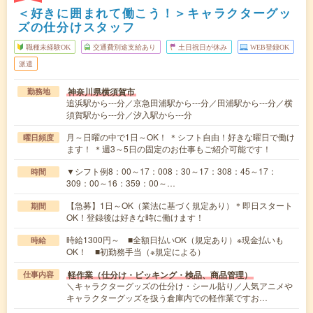
＜好きに囲まれて働こう！＞キャラクターグッ
ズの仕分けスタッフ
職種未経験OK
交通費別途支給あり
土日祝日が休み
WEB登録OK
派遣
神奈川県横須賀市
勤務地
追浜駅から---分／京急田浦駅から---分／田浦駅から---分／横
須賀駅から---分／汐入駅から---分
月～日曜の中で1日～OK！ ＊シフト自由！好きな曜日で働け
曜日頻度
ます！ ＊週3～5日の固定のお仕事もご紹介可能です！
▼シフト例8：00～17：008：30～17：308：45～17：
時間
309：00～16：359：00～…
【急募】1日～OK（業法に基づく規定あり）＊即日スタート
期間
OK！登録後は好きな時に働けます！
時給1300円～ ■全額日払いOK（規定あり）※現金払いも
時給
OK！ ■初勤務手当（※規定による）
軽作業（仕分け・ピッキング・検品、商品管理）
仕事内容
＼キャラクターグッズの仕分け・シール貼り／人気アニメや
キャラクターグッズを扱う倉庫内での軽作業ですお…