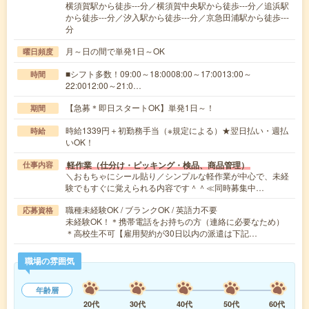
横須賀駅から徒歩---分／横須賀中央駅から徒歩---分／追浜駅
から徒歩---分／汐入駅から徒歩---分／京急田浦駅から徒歩---
分
月～日の間で単発1日～OK
曜日頻度
■シフト多数！09:00～18:0008:00～17:0013:00～
時間
22:0012:00～21:0…
【急募＊即日スタートOK】単発1日～！
期間
時給1339円＋初勤務手当（※規定による）★翌日払い・週払
時給
いOK！
軽作業（仕分け・ピッキング・検品、商品管理）
仕事内容
＼おもちゃにシール貼り／シンプルな軽作業が中心で、未経
験でもすぐに覚えられる内容です＾＾≪同時募集中…
職種未経験OK / ブランクOK / 英語力不要
応募資格
未経験OK！＊携帯電話をお持ちの方（連絡に必要なため）
＊高校生不可【雇用契約が30日以内の派遣は下記…
職場の雰囲気
年齢層
20代
30代
40代
50代
60代