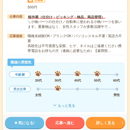
交通費
500円
軽作業（仕分け・ピッキング・検品、商品管理）
仕事内容
＼小物パーツの仕分け／自動車に使われる小物パーツを扱い
ます。重量物はなく、女性スタッフが多数活躍中で…
職種未経験OK / ブランクOK / パソコンスキル不要 / 英語力不
応募資格
要
高校生は不可過度な染髪、ヒゲ、ネイルはご遠慮ください携
帯電話をお持ちの方（連絡に必要なため）【雇用契…
職場の雰囲気
年齢層
20代
30代
40代
50代
60代
男女比率
女性
男性
もっと見る
気になる!
応募へ進む
詳しく見る