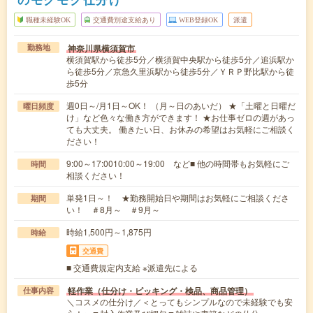
職種未経験OK
交通費別途支給あり
WEB登録OK
派遣
神奈川県横須賀市
勤務地
横須賀駅から徒歩5分／横須賀中央駅から徒歩5分／追浜駅か
ら徒歩5分／京急久里浜駅から徒歩5分／ＹＲＰ野比駅から徒
歩5分
週0日～/月1日～OK！ （月～日のあいだ） ★「土曜と日曜だ
曜日頻度
け」など色々な働き方ができます！ ★お仕事ゼロの週があっ
ても大丈夫。 働きたい日、お休みの希望はお気軽にご相談く
ださい！
9:00～17:0010:00～19:00 など■ 他の時間帯もお気軽にご
時間
相談ください！
単発1日～！ ★勤務開始日や期間はお気軽にご相談くださ
期間
い！ ＃8月～ ＃9月～
時給1,500円～1,875円
時給
交通費
■ 交通費規定内支給 ※派遣先による
軽作業（仕分け・ピッキング・検品、商品管理）
仕事内容
＼コスメの仕分け／＜とってもシンプルなので未経験でも安