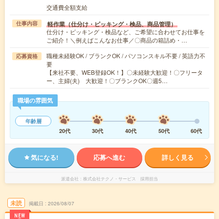
交通費全額支給
軽作業（仕分け・ピッキング・検品、商品管理）
仕事内容
仕分け・ピッキング・検品など、ご希望に合わせてお仕事を
ご紹介！＼例えばこんなお仕事／〇商品の箱詰め・…
職種未経験OK / ブランクOK / パソコンスキル不要 / 英語力不
応募資格
要
【来社不要、WEB登録OK！】〇未経験大歓迎！〇フリータ
ー、主婦(夫) 大歓迎！〇ブランクOK〇週5…
職場の雰囲気
年齢層
20代
30代
40代
50代
60代
気になる!
応募へ進む
詳しく見る
派遣会社
株式会社テクノ・サービス 採用担当
未読
掲載日
2026/08/07
NEW