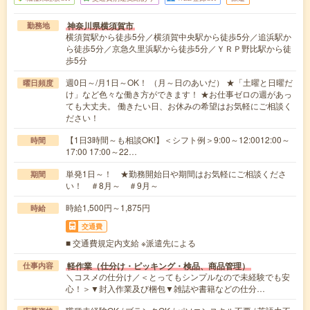
神奈川県横須賀市
勤務地
横須賀駅から徒歩5分／横須賀中央駅から徒歩5分／追浜駅か
ら徒歩5分／京急久里浜駅から徒歩5分／ＹＲＰ野比駅から徒
歩5分
週0日～/月1日～OK！ （月～日のあいだ） ★「土曜と日曜だ
曜日頻度
け」など色々な働き方ができます！ ★お仕事ゼロの週があっ
ても大丈夫。 働きたい日、お休みの希望はお気軽にご相談く
ださい！
【1日3時間～も相談OK!】＜シフト例＞9:00～12:0012:00～
時間
17:00 17:00～22…
単発1日～！ ★勤務開始日や期間はお気軽にご相談くださ
期間
い！ ＃8月～ ＃9月～
時給1,500円～1,875円
時給
交通費
■ 交通費規定内支給 ※派遣先による
軽作業（仕分け・ピッキング・検品、商品管理）
仕事内容
＼コスメの仕分け／＜とってもシンプルなので未経験でも安
心！＞▼封入作業及び梱包▼雑誌や書籍などの仕分…