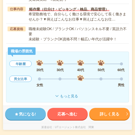
軽作業（仕分け・ピッキング・検品、商品管理）
仕事内容
希望勤務地で、自分らしく働ける環境で安心して長く働きま
せんか？▼例えばこんなお仕事▼例えばこんなお仕…
職種未経験OK / ブランクOK / パソコンスキル不要 / 英語力不
応募資格
要
未経験・ブランクOK資格不問！幅広い年代が活躍中！
職場の雰囲気
年齢層
20代
30代
40代
50代
60代
男女比率
女性
男性
もっと見る
気になる!
応募へ進む
詳しく見る
派遣会社
UTエージェント株式会社 関東