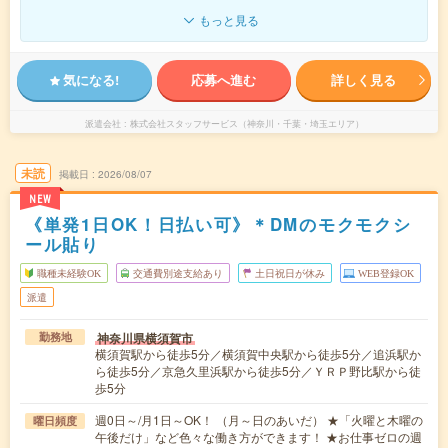
もっと見る
気になる!
応募へ進む
詳しく見る
派遣会社
株式会社スタッフサービス（神奈川・千葉・埼玉エリア）
未読
掲載日
2026/08/07
NEW
《単発1日OK！日払い可》＊DMのモクモクシ
ール貼り
職種未経験OK
交通費別途支給あり
土日祝日が休み
WEB登録OK
派遣
神奈川県横須賀市
勤務地
横須賀駅から徒歩5分／横須賀中央駅から徒歩5分／追浜駅か
ら徒歩5分／京急久里浜駅から徒歩5分／ＹＲＰ野比駅から徒
歩5分
週0日～/月1日～OK！ （月～日のあいだ） ★「火曜と木曜の
曜日頻度
午後だけ」など色々な働き方ができます！ ★お仕事ゼロの週