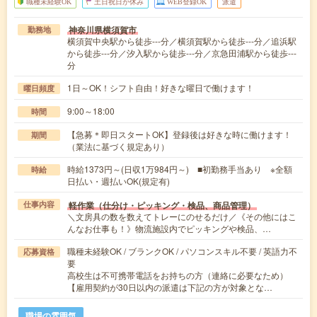
職種未経験OK
土日祝日が休み
WEB登録OK
派遣
神奈川県横須賀市
勤務地
横須賀中央駅から徒歩---分／横須賀駅から徒歩---分／追浜駅
から徒歩---分／汐入駅から徒歩---分／京急田浦駅から徒歩---
分
1日～OK！シフト自由！好きな曜日で働けます！
曜日頻度
9:00～18:00
時間
【急募＊即日スタートOK】登録後は好きな時に働けます！
期間
（業法に基づく規定あり）
時給1373円～(日収1万984円～) ■初勤務手当あり ※全額
時給
日払い・週払いOK(規定有)
軽作業（仕分け・ピッキング・検品、商品管理）
仕事内容
＼文房具の数を数えてトレーにのせるだけ／《その他にはこ
んなお仕事も！》物流施設内でピッキングや検品、…
職種未経験OK / ブランクOK / パソコンスキル不要 / 英語力不
応募資格
要
高校生は不可携帯電話をお持ちの方（連絡に必要なため）
【雇用契約が30日以内の派遣は下記の方が対象とな…
職場の雰囲気