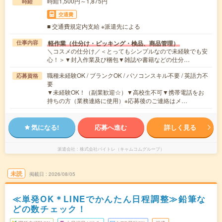
時給1,500円～1,875円
時給
交通費
■ 交通費規定内支給 ※派遣先による
軽作業（仕分け・ピッキング・検品、商品管理）
仕事内容
＼コスメの仕分け／＜とってもシンプルなので未経験でも安
心！＞▼封入作業及び梱包▼雑誌や書籍などの仕分…
職種未経験OK / ブランクOK / パソコンスキル不要 / 英語力不
応募資格
要
▼未経験OK！（副業歓迎☆）▼高校生不可▼携帯電話をお
持ちの方（業務連絡に使用）※応募後のご連絡はメ…
気になる!
応募へ進む
詳しく見る
派遣会社
株式会社バイトレ（キャムコムグループ）
未読
掲載日
2026/08/05
≪単発OK＊LINEでかんたん日程調整≫鉛筆な
どの数チェック！