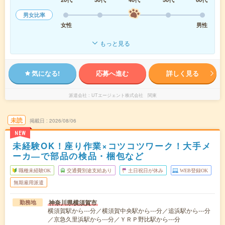
男女比率
女性
男性
もっと見る
気になる!
応募へ進む
詳しく見る
派遣会社
UTエージェント株式会社 関東
未読
掲載日
2026/08/06
NEW
未経験OK！座り作業×コツコツワーク！大手メ
ーカ―で部品の検品・梱包など
職種未経験OK
交通費別途支給あり
土日祝日が休み
WEB登録OK
無期雇用派遣
神奈川県横須賀市
勤務地
横須賀駅から---分／横須賀中央駅から---分／追浜駅から---分
／京急久里浜駅から---分／ＹＲＰ野比駅から---分