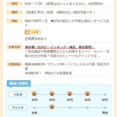
8:30～17:30 ※残業はほとんどありません。※休憩60分。
時間
【急募】即日～長期 ※開始日はご相談可能です！
期間
時給1306円＋交 ■給与の前払いが可能な速払いサービスあ
時給
り
交通費
交通費支給あり
軽作業（仕分け・ピッキング・検品、商品管理）
仕事内容
＊宿泊施設や医療機関などから到着するシーツ・カバー・衣
類の仕分け作業＊洗濯されたシーツをクリップで止…
職種未経験OK / ブランクOK / パソコンスキル不要 / 英語力不
応募資格
要
未経験OK！ #初めての派遣歓迎
職場の雰囲気
年齢層
20代
30代
40代
50代
60代
男女比率
女性
男性