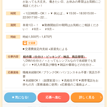
があっても大丈夫。 働きたい日、お休みの希望はお気軽にご
相談ください！
＜1日3時間～OK！＞▼ 例えば… ▼15:00～18:0015:00～
時間
22:0017:00～22:…
単発1日～！ ★勤務開始日や期間はお気軽にご相談くださ
期間
い！ ＃8月～ ＃9月～
時給1,500円～1,875円
時給
交通費
■ 交通費規定内支給 ※派遣先による
軽作業（仕分け・ピッキング・検品、商品管理）
仕事内容
＼DMの仕分け／＜とってもシンプルなので未経験でも安
心！＞▼封入作業及び梱包▼雑誌や書籍などの仕分け…
職種未経験OK / ブランクOK / パソコンスキル不要 / 英語力不
応募資格
要
▼未経験OK！（副業歓迎☆）▼高校生不可▼携帯電話をお
持ちの方（業務連絡に使用）※応募後のご連絡はメ…
気になる!
応募へ進む
詳しく見る