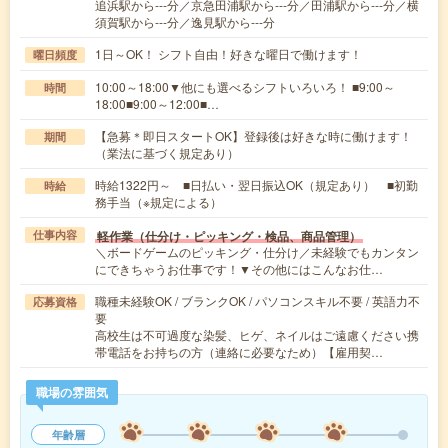
追浜駅から---分／京急田浦駅から---分／田浦駅から---分／横
須賀駅から---分／逸見駅から---分
1日～OK！ シフト自由！好きな曜日で働けます！
曜日頻度
10:00～18:00▼他にも選べるシフトいろいろ！ ■9:00～
時間
18:00■9:00～12:00■…
【急募＊即日スタートOK】登録後は好きな時に働けます！
期間
（業法に基づく規定あり）
時給1322円～ ■日払い・翌日振込OK（規定あり） ■初勤
時給
務手当（※規定による）
軽作業（仕分け・ピッキング・検品、商品管理）
仕事内容
＼ボードゲームのピッキング・仕分け／未経験でもカンタン
にできちゃうお仕事です！▼その他にはこんなお仕…
職種未経験OK / ブランクOK / パソコンスキル不要 / 英語力不
応募資格
要
高校生は不可過度な染髪、ヒゲ、ネイルはご遠慮ください携
帯電話をお持ちの方（連絡に必要なため）【雇用契…
職場の雰囲気
年齢層