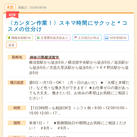
未読
掲載日
2026/08/06
NEW
〈カンタン作業！〉スキマ時間にサクッと＊コ
スメの仕分け
職種未経験OK
交通費別途支給あり
土日祝日が休み
WEB登録OK
派遣
神奈川県横須賀市
勤務地
横須賀駅から徒歩5分／横須賀中央駅から徒歩5分／追浜駅か
ら徒歩5分／京急久里浜駅から徒歩5分／ＹＲＰ野比駅から徒
歩5分
週0日～/月1日～OK！ （月～日のあいだ） ★「火曜と木曜だ
曜日頻度
け」など色々な働き方ができます！ ★お仕事ゼロの週があっ
ても大丈夫。 働きたい日、お休みの希望はお気軽にご相談く
ださい！
【1日3時間～も相談OK!】＜シフト例＞9:00～12:0010:00～
時間
15:00 12:00～17…
単発1日～！ ★勤務開始日や期間はお気軽にご相談くださ
期間
い！ ＃8月～ ＃9月～