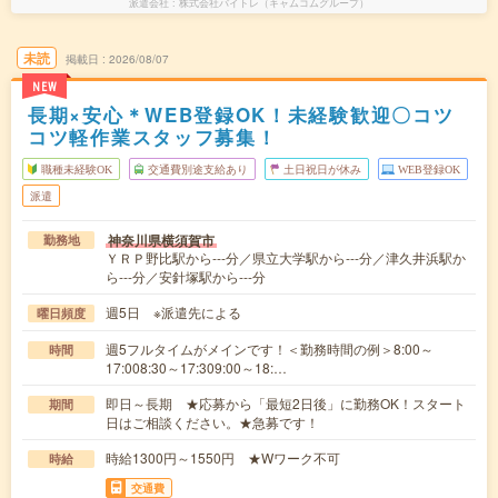
派遣会社
株式会社バイトレ（キャムコムグループ）
未読
掲載日
2026/08/07
NEW
長期×安心＊WEB登録OK！未経験歓迎〇コツ
コツ軽作業スタッフ募集！
職種未経験OK
交通費別途支給あり
土日祝日が休み
WEB登録OK
派遣
神奈川県横須賀市
勤務地
ＹＲＰ野比駅から---分／県立大学駅から---分／津久井浜駅か
ら---分／安針塚駅から---分
週5日 ※派遣先による
曜日頻度
週5フルタイムがメインです！＜勤務時間の例＞8:00～
時間
17:008:30～17:309:00～18:…
即日～長期 ★応募から「最短2日後」に勤務OK！スタート
期間
日はご相談ください。★急募です！
時給1300円～1550円 ★Wワーク不可
時給
交通費