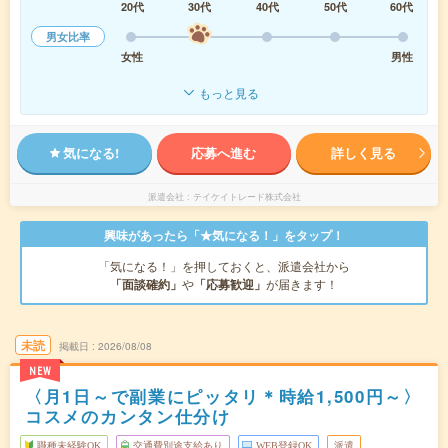
20代
30代
40代
50代
60代
男女比率
女性
男性
もっと見る
気になる!
応募へ進む
詳しく見る
派遣会社
テイケイトレード株式会社
興味があったら「★気になる！」をタップ！
「気になる！」を押しておくと、派遣会社から
「面談確約」
や
「応募歓迎」
が届きます！
未読
掲載日
2026/08/08
NEW
〈月1日～で副業にピッタリ＊時給1,500円～〉
コスメのカンタン仕分け
職種未経験OK
交通費別途支給あり
WEB登録OK
派遣