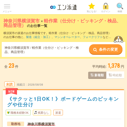
メニュー
気になる!
ログイン
検索
神奈川県横須賀市
×
軽作業（仕分け・ピッキング・検品、
商品管理）
のお仕事一覧
横須賀市の派遣のお仕事情報です。軽作業（仕分け・ピッキング・検品、商品管理）
のお仕事の他に、
製造（組立・加工）
、
マシンオペレーター
、
フォークリフト
などを
取り揃えています。さらに、
短期
・
単発
などの期間や、
職種未経験OK
などのこだわり
条件で絞り込んでいただけます。職種辞典：
軽作業（仕分け・ピッキング・検品、商
神奈川県横須賀市 / 軽作業（仕分け・ピッキング・検
条件の変更
品管理）のお仕事とは？とは？
品、商品管理）
23
1,378
全
件
平均時給:
円
時給順
新着順
未読
掲載日
2026/08/08
NEW
《サクッと1日OK！》ボードゲームのピッキン
グや仕分け
職種未経験OK
残業なし
派遣
神奈川県横須賀市
勤務地