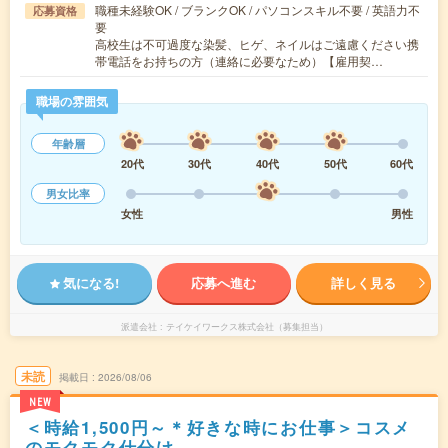
職種未経験OK / ブランクOK / パソコンスキル不要 / 英語力不
応募資格
要
高校生は不可過度な染髪、ヒゲ、ネイルはご遠慮ください携
帯電話をお持ちの方（連絡に必要なため）【雇用契…
職場の雰囲気
年齢層
20代
30代
40代
50代
60代
男女比率
女性
男性
気になる!
応募へ進む
詳しく見る
派遣会社
テイケイワークス株式会社（募集担当）
未読
掲載日
2026/08/06
NEW
＜時給1,500円～＊好きな時にお仕事＞コスメ
のモクモク仕分け