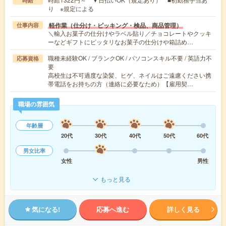
時給
り ※規定による
軽作業（仕分け・ピッキング・検品、商品管理）
仕事内容
＼輸入お菓子の仕分けやラベル貼り／チョコレートやクッキ
ーなどギフトにピッタリなお菓子の仕分けや箱詰め…
職種未経験OK / ブランクOK / パソコンスキル不要 / 英語力不
応募資格
要
高校生は不可過度な染髪、ヒゲ、ネイルはご遠慮ください携
帯電話をお持ちの方（連絡に必要なため）【雇用契…
職場の雰囲気
年齢層
20代
30代
40代
50代
60代
男女比率
女性
男性
もっと見る
気になる!
応募へ進む
詳しく見る