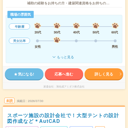
補助の経験をお持ちの方・建築関連資格をお持ちの…
職場の雰囲気
年齢層
20代
30代
40代
50代
60代
男女比率
女性
男性
もっと見る
気になる!
応募へ進む
詳しく見る
派遣会社
旭化成アミダス株式会社
未読
掲載日
2026/07/30
スポーツ施設の設計会社で！大型テントの設計
図作成など＊AutCAD