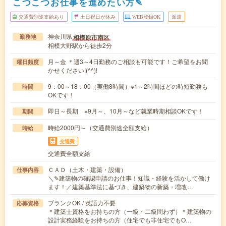
こつこつお仕事を進めたい方✎
交通費別途支給あり
土日祝日が休み
WEB登録OK
派遣
神奈川県
相模原市南区
勤務地
相模大野駅から徒歩2分
月～金 ＊週3～4日勤務のご相談も可能です！ご希望をお聞
曜日頻度
かせください!(^^)!
9：00～18：00（実働8時間）※1～2時間ほどの時短勤務も
時間
OKです！
即日～長期 ※9月～、10月～など就業時期相談OKです！
期間
時給2000円～（交通費別途全額支給）
時給
交通費
交通費全額支給
ＣＡＤ（土木・建築・設備）
仕事内容
＼✎建築物の確認申請のお仕事！知識・経験を活かして働け
ます！／建築基準法に基づき、建築物の新築・増改…
ブランクOK / 英語力不要
応募資格
＊建築士資格をお持ちの方（一級・二級問わず）＊建築物の
設計実務経験をお持ちの方（住宅でも非住宅でもO…