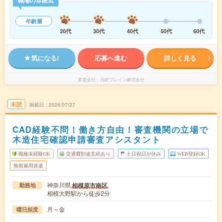
年齢層
20代
30代
40代
50代
60代
気になる!
応募へ進む
詳しく見る
派遣会社
日総ブレイン株式会社
未読
掲載日
2026/07/27
CAD経験不問！働き方自由！審査機関の立場で
木造住宅確認申請審査アシスタント
職種未経験OK
交通費別途支給あり
土日祝日が休み
WEB登録OK
無期雇用派遣
神奈川県
相模原市南区
勤務地
相模大野駅から徒歩2分
月～金
曜日頻度