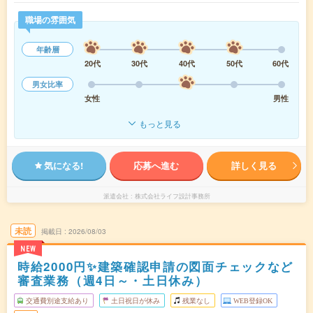
職場の雰囲気
年齢層
20代
30代
40代
50代
60代
男女比率
女性
男性
もっと見る
気になる!
応募へ進む
詳しく見る
派遣会社
株式会社ライフ設計事務所
未読
掲載日
2026/08/03
NEW
時給2000円✨建築確認申請の図面チェックなど
審査業務（週4日～・土日休み）
交通費別途支給あり
土日祝日が休み
残業なし
WEB登録OK