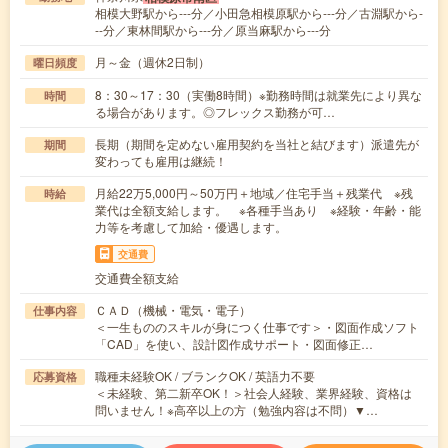
相模大野駅から---分／小田急相模原駅から---分／古淵駅から-
--分／東林間駅から---分／原当麻駅から---分
月～金（週休2日制）
曜日頻度
8：30～17：30（実働8時間）※勤務時間は就業先により異な
時間
る場合があります。◎フレックス勤務が可…
長期（期間を定めない雇用契約を当社と結びます）派遣先が
期間
変わっても雇用は継続！
月給22万5,000円～50万円＋地域／住宅手当＋残業代 ※残
時給
業代は全額支給します。 ※各種手当あり ※経験・年齢・能
力等を考慮して加給・優遇します。
交通費
交通費全額支給
ＣＡＤ（機械・電気・電子）
仕事内容
＜一生もののスキルが身につく仕事です＞・図面作成ソフト
「CAD」を使い、設計図作成サポート・図面修正…
職種未経験OK / ブランクOK / 英語力不要
応募資格
＜未経験、第二新卒OK！＞社会人経験、業界経験、資格は
問いません！※高卒以上の方（勉強内容は不問）▼…