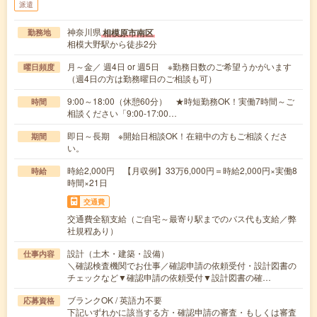
派遣
神奈川県
相模原市南区
勤務地
相模大野駅から徒歩2分
月～金／ 週4日 or 週5日 ※勤務日数のご希望うかがいます
曜日頻度
（週4日の方は勤務曜日のご相談も可）
9:00～18:00（休憩60分） ★時短勤務OK！実働7時間～ご
時間
相談ください「9:00-17:00…
即日～長期 ※開始日相談OK！在籍中の方もご相談くださ
期間
い。
時給2,000円 【月収例】33万6,000円＝時給2,000円×実働8
時給
時間×21日
交通費
交通費全額支給（ご自宅～最寄り駅までのバス代も支給／弊
社規程あり）
設計（土木・建築・設備）
仕事内容
＼確認検査機関でお仕事／確認申請の依頼受付・設計図書の
チェックなど▼確認申請の依頼受付▼設計図書の確…
ブランクOK / 英語力不要
応募資格
下記いずれかに該当する方・確認申請の審査・もしくは審査