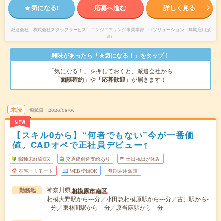
気になる!
応募へ進む
詳しく見る
派遣会社
株式会社スタッフサービス エンジニアリング事業本部 ITソリューション（無期雇用派
遣）
興味があったら「★気になる！」をタップ！
「気になる！」を押しておくと、派遣会社から
「面談確約」
や
「応募歓迎」
が届きます！
未読
掲載日
2026/08/06
NEW
【スキル0から】“何者でもない”今が一番価
値。CADオペで正社員デビュー↑
職種未経験OK
交通費別途支給あり
土日祝日が休み
在宅・リモート
WEB登録OK
無期雇用派遣
神奈川県
相模原市南区
勤務地
相模大野駅から---分／小田急相模原駅から---分／古淵駅から-
--分／東林間駅から---分／原当麻駅から---分