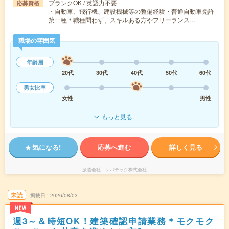
ブランクOK / 英語力不要
応募資格
・自動車、飛行機、建設機械等の整備経験・普通自動車免許
第一種＊職種問わず、スキルある方やフリーランス…
職場の雰囲気
年齢層
20代
30代
40代
50代
60代
男女比率
女性
男性
もっと見る
気になる!
応募へ進む
詳しく見る
派遣会社
レバテック株式会社
未読
掲載日
2026/08/03
NEW
週3～＆時短OK！建築確認申請業務＊モクモク