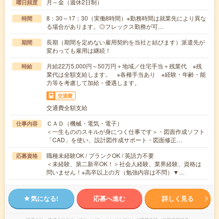
月～金（週休2日制）
曜日頻度
8：30～17：30（実働8時間）※勤務時間は就業先により異な
時間
る場合があります。◎フレックス勤務が可…
長期（期間を定めない雇用契約を当社と結びます）派遣先が
期間
変わっても雇用は継続！
月給22万5,000円～50万円＋地域／住宅手当＋残業代 ※残
時給
業代は全額支給します。 ※各種手当あり ※経験・年齢・能
力等を考慮して加給・優遇します。
交通費
交通費全額支給
ＣＡＤ（機械・電気・電子）
仕事内容
＜一生もののスキルが身につく仕事です＞・図面作成ソフト
「CAD」を使い、設計図作成サポート・図面修正…
職種未経験OK / ブランクOK / 英語力不要
応募資格
＜未経験、第二新卒OK！＞社会人経験、業界経験、資格は
問いません！※高卒以上の方（勉強内容は不問）▼…
気になる!
応募へ進む
詳しく見る