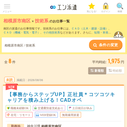
メニュー
気になる!
ログイン
検索
相模原市南区
×
技術系
のお仕事一覧
南区の派遣のお仕事情報です。技術系のお仕事には、
ＣＡＤ（土木・建築・設備）
、
ＣＡＤ（機械・電気・電子）
、
その他技術系
などがあります。さらに、
短期
・
単発
な
どの期間や、
職種未経験OK
などのこだわり条件で絞り込んでいただけます。
条件の変更
相模原市南区 / 技術系
8
1,975
全
件
平均時給:
円
時給順
新着順
未読
掲載日
2026/08/06
NEW
【事務からステップUP】正社員＊コツコツキ
ャリアを積み上げる！CADオペ
職種未経験OK
交通費別途支給あり
土日祝日が休み
在宅・リモート
WEB登録OK
無期雇用派遣
神奈川県
相模原市南区
勤務地