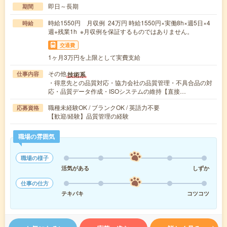
即日～長期
期間
時給1550円 月収例 24万円 時給1550円×実働8h×週5日×4
時給
週+残業1h ※月収例を保証するものではありません。
交通費
1ヶ月3万円を上限として実費支給
その他
技術系
仕事内容
・得意先との品質対応・協力会社の品質管理・不具合品の対
応・品質データ作成・ISOシステムの維持【直接…
職種未経験OK / ブランクOK / 英語力不要
応募資格
【歓迎/経験】品質管理の経験
職場の雰囲気
職場の様子
活気がある
しずか
仕事の仕方
テキパキ
コツコツ