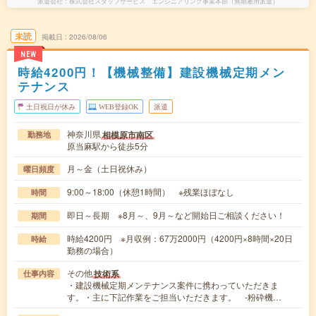
派遣会社
株式会社スタッフサービス エンジニアリング事業本部（無期雇用派遣）
未読
掲載日
2026/08/06
NEW
時給4200円！【機械整備】建設機械定期メン
テナンス
土日祝日が休み
WEB登録OK
派遣
神奈川県
相模原市南区
勤務地
原当麻駅から徒歩5分
月～金（土日祝休み）
曜日頻度
9:00～18:00（休憩1時間） ※残業ほぼなし
時間
即日～長期 ※8月～、9月～など開始日ご相談ください！
期間
時給4200円 ※月収例：67万2000円（4200円×8時間×20日
時給
勤務の場合）
その他
技術系
仕事内容
・建設機械定期メンテナンス案件に携わっていただきま
す。・主に下記作業をご担当いただきます。 -粉砕機…