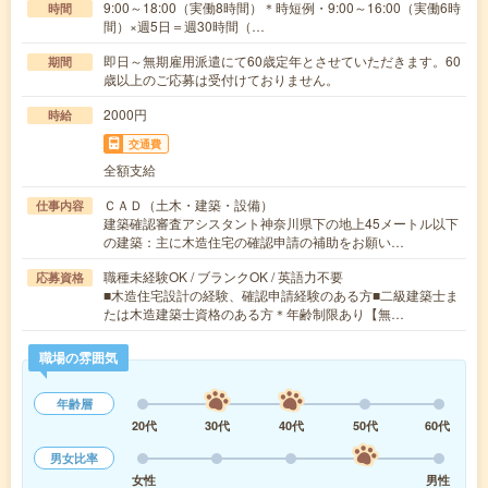
9:00～18:00（実働8時間）＊時短例・9:00～16:00（実働6時
時間
間）×週5日＝週30時間（…
即日～無期雇用派遣にて60歳定年とさせていただきます。60
期間
歳以上のご応募は受付けておりません。
2000円
時給
交通費
全額支給
ＣＡＤ（土木・建築・設備）
仕事内容
建築確認審査アシスタント神奈川県下の地上45メートル以下
の建築：主に木造住宅の確認申請の補助をお願い…
職種未経験OK / ブランクOK / 英語力不要
応募資格
■木造住宅設計の経験、確認申請経験のある方■二級建築士ま
たは木造建築士資格のある方＊年齢制限あり【無…
職場の雰囲気
年齢層
20代
30代
40代
50代
60代
男女比率
女性
男性