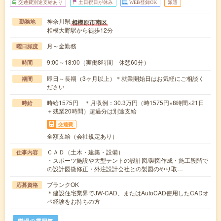
交通費別途支給あり
土日祝日が休み
WEB登録OK
派遣
神奈川県
相模原市南区
勤務地
相模大野駅から徒歩12分
月～金勤務
曜日頻度
9:00～18:00（実働8時間 休憩60分）
時間
即日～長期（3ヶ月以上）＊就業開始日はお気軽にご相談く
期間
ださい
時給1575円 ＊月収例：30.3万円（時1575円×8時間×21日
時給
＋残業20時間）超過分は別途支給
交通費
全額支給（会社規定あり）
ＣＡＤ（土木・建築・設備）
仕事内容
・スポーツ施設や大型テントの設計図/製図作成・施工段階で
の設計図微修正・外注設計会社との製図のやり取…
ブランクOK
応募資格
＊建設住宅業界でJW-CAD、またはAutoCAD使用したCADオ
ペ経験をお持ちの方
職場の雰囲気