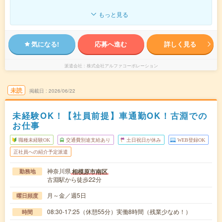
もっと見る
気になる!
応募へ進む
詳しく見る
派遣会社
株式会社アルファコーポレーション
未読
掲載日
2026/06/22
未経験OK！【社員前提】車通勤OK！古淵での
お仕事
職種未経験OK
交通費別途支給あり
土日祝日が休み
WEB登録OK
正社員への紹介予定派遣
神奈川県
相模原市南区
勤務地
古淵駅から徒歩22分
月～金／週5日
曜日頻度
08:30-17:25（休憩55分）実働8時間（残業少なめ！）
時間