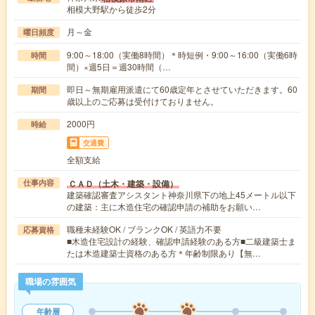
相模大野駅から徒歩2分
月～金
曜日頻度
9:00～18:00（実働8時間）＊時短例・9:00～16:00（実働6時
時間
間）×週5日＝週30時間（…
即日～無期雇用派遣にて60歳定年とさせていただきます。60
期間
歳以上のご応募は受付けておりません。
2000円
時給
交通費
全額支給
ＣＡＤ（土木・建築・設備）
仕事内容
建築確認審査アシスタント神奈川県下の地上45メートル以下
の建築：主に木造住宅の確認申請の補助をお願い…
職種未経験OK / ブランクOK / 英語力不要
応募資格
■木造住宅設計の経験、確認申請経験のある方■二級建築士ま
たは木造建築士資格のある方＊年齢制限あり【無…
職場の雰囲気
年齢層