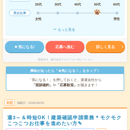
20代
30代
40代
50代
60代
男女比率
女性
男性
もっと見る
気になる!
応募へ進む
詳しく見る
派遣会社
株式会社アルファコーポレーション
興味があったら「★気になる！」をタップ！
「気になる！」を押しておくと、派遣会社から
「面談確約」
や
「応募歓迎」
が届きます！
未読
掲載日
2026/08/06
週3～＆時短OK！建築確認申請業務＊モクモク
こつこつお仕事を進めたい方✎