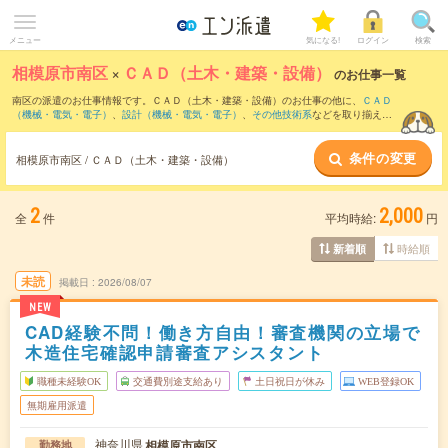
メニュー
気になる!
ログイン
検索
相模原市南区
×
ＣＡＤ（土木・建築・設備）
のお仕事一覧
南区の派遣のお仕事情報です。ＣＡＤ（土木・建築・設備）のお仕事の他に、
ＣＡＤ
（機械・電気・電子）
、
設計（機械・電気・電子）
、
その他技術系
などを取り揃えて
います。さらに、
短期
・
単発
などの期間や、
職種未経験OK
などのこだわり条件で絞り
込んでいただけます。職種辞典：
ＣＡＤ（土木・建築・設備）のお仕事とは？とは？
条件の変更
相模原市南区 / ＣＡＤ（土木・建築・設備）
2
2,000
全
件
平均時給:
円
時給順
新着順
未読
掲載日
2026/08/07
NEW
CAD経験不問！働き方自由！審査機関の立場で
木造住宅確認申請審査アシスタント
職種未経験OK
交通費別途支給あり
土日祝日が休み
WEB登録OK
無期雇用派遣
神奈川県
相模原市南区
勤務地