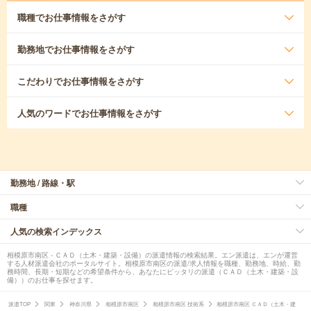
職種
でお仕事情報をさがす
勤務地
でお仕事情報をさがす
こだわり
でお仕事情報をさがす
人気のワード
でお仕事情報をさがす
勤務地 / 路線・駅
職種
人気の検索インデックス
相模原市南区 - ＣＡＤ（土木・建築・設備）の派遣情報の検索結果。エン派遣は、エンが運営
する人材派遣会社のポータルサイト。相模原市南区の派遣/求人情報を職種、勤務地、時給、勤
務時間、長期・短期などの希望条件から、あなたにピッタリの派遣（ＣＡＤ（土木・建築・設
備））のお仕事を探せます。
派遣TOP
関東
神奈川県
相模原市南区
相模原市南区 技術系
相模原市南区 ＣＡＤ（土木・建