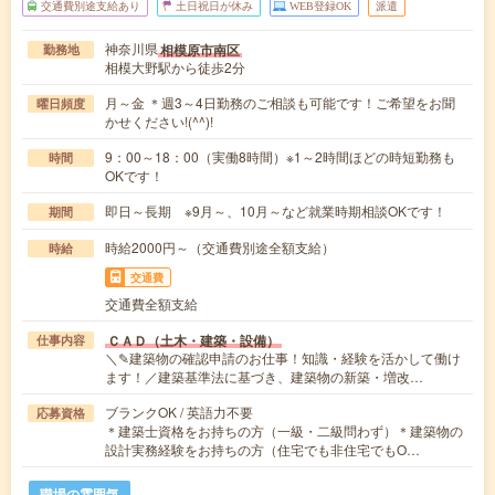
交通費別途支給あり
土日祝日が休み
WEB登録OK
派遣
神奈川県
相模原市南区
勤務地
相模大野駅から徒歩2分
月～金 ＊週3～4日勤務のご相談も可能です！ご希望をお聞
曜日頻度
かせください!(^^)!
9：00～18：00（実働8時間）※1～2時間ほどの時短勤務も
時間
OKです！
即日～長期 ※9月～、10月～など就業時期相談OKです！
期間
時給2000円～（交通費別途全額支給）
時給
交通費
交通費全額支給
ＣＡＤ（土木・建築・設備）
仕事内容
＼✎建築物の確認申請のお仕事！知識・経験を活かして働け
ます！／建築基準法に基づき、建築物の新築・増改…
ブランクOK / 英語力不要
応募資格
＊建築士資格をお持ちの方（一級・二級問わず）＊建築物の
設計実務経験をお持ちの方（住宅でも非住宅でもO…
職場の雰囲気