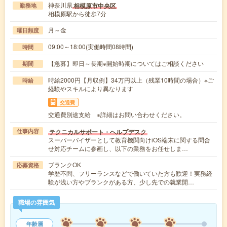
神奈川県
相模原市中央区
勤務地
相模原駅から徒歩7分
月～金
曜日頻度
09:00～18:00(実働時間08時間)
時間
【急募】即日～長期※開始時期についてはご相談ください
期間
時給2000円【月収例】34万円以上（残業10時間の場合）※ご
時給
経験やスキルにより異なります
交通費
交通費別途支給 ※詳細はお問い合わせください。
テクニカルサポート・ヘルプデスク
仕事内容
スーパーバイザーとして教育機関向けiOS端末に関する問合
せ対応チームに参画し、以下の業務をお任せしま…
ブランクOK
応募資格
学歴不問、フリーランスなどで働いていた方も歓迎！実務経
験が浅い方やブランクがある方、少し先での就業開…
職場の雰囲気
年齢層