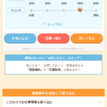
20代
30代
40代
50代
60代
男女比率
女性
男性
もっと見る
気になる!
応募へ進む
詳しく見る
派遣会社
パーソルクロステクノロジー株式会社IT派遣サービス
興味があったら「★気になる！」をタップ！
「気になる！」を押しておくと、派遣会社から
「面談確約」
や
「応募歓迎」
が届きます！
検索条件を追加して絞り込む
こだわり
でお仕事情報を絞り込む