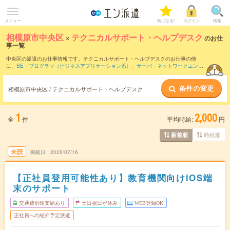
メニュー
気になる!
ログイン
検索
相模原市中央区
×
テクニカルサポート・ヘルプデスク
のお仕
事一覧
中央区の派遣のお仕事情報です。テクニカルサポート・ヘルプデスクのお仕事の他
に、
SE・プログラマ（ビジネスアプリケーション系）
、
サーバ・ネットワークエンジ
ニア
、
PM・PMO
などを取り揃えています。さらに、
短期
・
単発
などの期間や、
職種
未経験OK
などのこだわり条件で絞り込んでいただけます。職種辞典：
テクニカルサポ
条件の変更
ート・ヘルプデスクのお仕事とは？とは？
相模原市中央区 / テクニカルサポート・ヘルプデスク
1
2,000
全
件
平均時給:
円
時給順
新着順
未読
掲載日
2026/07/16
【正社員登用可能性あり】教育機関向けiOS端
末のサポート
交通費別途支給あり
土日祝日が休み
WEB登録OK
正社員への紹介予定派遣