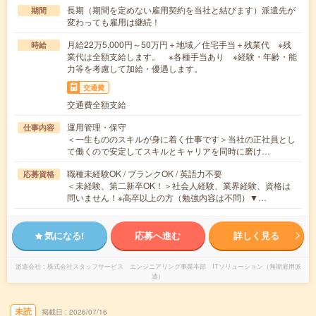
長期（期間を定めない雇用契約を当社と結びます）派遣先が
期間
変わっても雇用は継続！
月給22万5,000円～50万円＋地域／住宅手当＋残業代 ※残
時給
業代は全額支給します。 ※各種手当あり ※経験・年齢・能
力等を考慮して加給・優遇します。
交通費
交通費全額支給
運用管理・保守
仕事内容
＜一生もののスキルが身に着く仕事です＞当社の正社員とし
て働くので安定してスキルとキャリアを同時に磨け…
職種未経験OK / ブランクOK / 英語力不要
応募資格
＜未経験、第二新卒OK！＞社会人経験、業界経験、資格は
問いません！※高卒以上の方（勉強内容は不問）▼…
気になる!
応募へ進む
詳しく見る
派遣会社
株式会社スタッフサービス エンジニアリング事業本部 ITソリューション（無期雇用派
遣）
未読
掲載日
2026/07/16