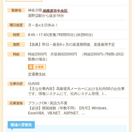
神奈川県
相模原市中央区
勤務地
淵野辺駅から徒歩16分
月～金※土日休み！
曜日頻度
8:45～17:40(実働:7時間55分) (休憩60分)
時間
【急募】即日～最長6ヶ月の派遣期間後、直接雇用予定
期間
時給2300円 月収例322000円 （時給2300円×7時間×20日
時給
勤務の場合）
交通費
交通費支給
社内SE
仕事内容
【主な仕事内容】高級寝具メーカーにおける社内SEのお仕事
です。情報システムにて、社内システム管理、I…
ブランクOK / 英語力不要
応募資格
【必須】開発経験（年数不問）【尚可】Windows、
ExcelVBA、VB.NET、ASP.NET、…
職場の雰囲気