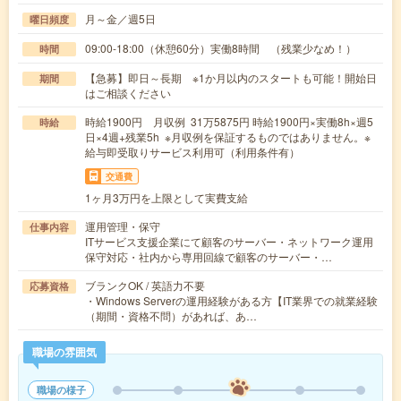
月～金／週5日
曜日頻度
09:00-18:00（休憩60分）実働8時間 （残業少なめ！）
時間
【急募】即日～長期 ※1か月以内のスタートも可能！開始日
期間
はご相談ください
時給1900円 月収例 31万5875円 時給1900円×実働8h×週5
時給
日×4週+残業5h ※月収例を保証するものではありません。※
給与即受取りサービス利用可（利用条件有）
交通費
1ヶ月3万円を上限として実費支給
運用管理・保守
仕事内容
ITサービス支援企業にて顧客のサーバー・ネットワーク運用
保守対応・社内から専用回線で顧客のサーバー・…
ブランクOK / 英語力不要
応募資格
・Windows Serverの運用経験がある方【IT業界での就業経験
（期間・資格不問）があれば、あ…
職場の雰囲気
職場の様子