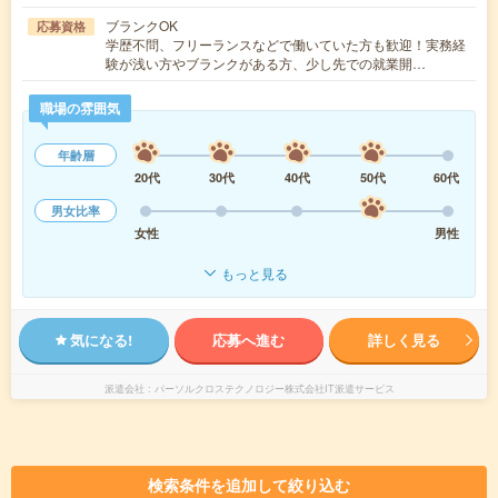
ブランクOK
応募資格
学歴不問、フリーランスなどで働いていた方も歓迎！実務経
験が浅い方やブランクがある方、少し先での就業開…
職場の雰囲気
年齢層
20代
30代
40代
50代
60代
男女比率
女性
男性
もっと見る
気になる!
応募へ進む
詳しく見る
派遣会社
パーソルクロステクノロジー株式会社IT派遣サービス
検索条件を追加して絞り込む