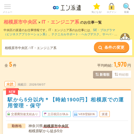
メニュー
気になる!
ログイン
検索
相模原市中央区
×
IT・エンジニア系
のお仕事一覧
中央区の派遣のお仕事情報です。IT・エンジニア系のお仕事には、
SE・プログラマ
（ビジネスアプリケーション系）
、
テクニカルサポート・ヘルプデスク
、
サーバ・ネ
ットワークエンジニア
などがあります。さらに、
短期
・
単発
などの期間や、
職種未経
験OK
などのこだわり条件で絞り込んでいただけます。
条件の変更
相模原市中央区 / IT・エンジニア系
5
1,970
全
件
平均時給:
円
時給順
新着順
未読
掲載日
2026/08/07
NEW
駅から5分以内＊【時給1900円】相模原での運
用管理・保守
交通費別途支給あり
土日祝日が休み
WEB登録OK
派遣
神奈川県
相模原市中央区
勤務地
相模原駅から徒歩5分