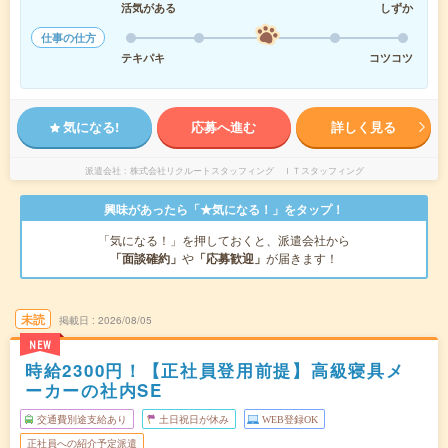
活気がある
しずか
仕事の仕方
テキパキ
コツコツ
気になる!
応募へ進む
詳しく見る
派遣会社
株式会社リクルートスタッフィング ＩＴスタッフィング
興味があったら「★気になる！」をタップ！
「気になる！」を押しておくと、派遣会社から
「面談確約」
や
「応募歓迎」
が届きます！
未読
掲載日
2026/08/05
NEW
時給2300円！【正社員登用前提】高級寝具メ
ーカーの社内SE
交通費別途支給あり
土日祝日が休み
WEB登録OK
正社員への紹介予定派遣