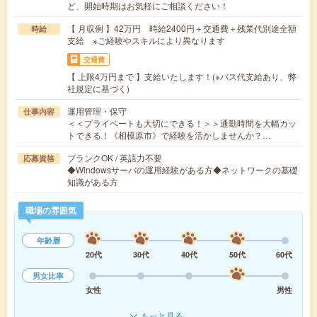
ど、開始時期はお気軽にご相談ください！
【 月収例 】42万円 時給2400円＋交通費＋残業代別途全額
時給
支給 ※ご経験やスキルにより異なります
交通費
【 上限4万円まで 】支給いたします！(※バス代支給あり、弊
社規定に基づく)
運用管理・保守
仕事内容
＜＜プライベートも大切にできる！＞＞通勤時間を大幅カッ
トできる！《相模原市》で経験を活かしませんか？…
ブランクOK / 英語力不要
応募資格
◆Windowsサーバの運用経験がある方◆ネットワークの基礎
知識がある方
職場の雰囲気
年齢層
20代
30代
40代
50代
60代
男女比率
女性
男性
もっと見る