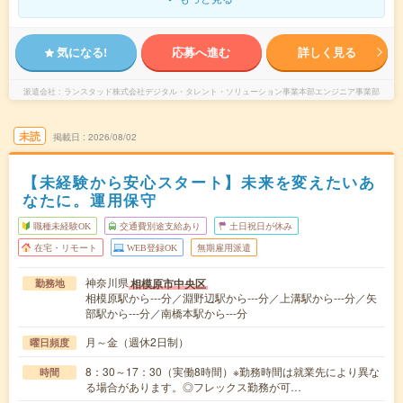
気になる!
応募へ進む
詳しく見る
派遣会社
ランスタッド株式会社デジタル・タレント・ソリューション事業本部エンジニア事業部
未読
掲載日
2026/08/02
【未経験から安心スタート】未来を変えたいあ
なたに。運用保守
職種未経験OK
交通費別途支給あり
土日祝日が休み
在宅・リモート
WEB登録OK
無期雇用派遣
神奈川県
相模原市中央区
勤務地
相模原駅から---分／淵野辺駅から---分／上溝駅から---分／矢
部駅から---分／南橋本駅から---分
月～金（週休2日制）
曜日頻度
8：30～17：30（実働8時間）※勤務時間は就業先により異な
時間
る場合があります。◎フレックス勤務が可…