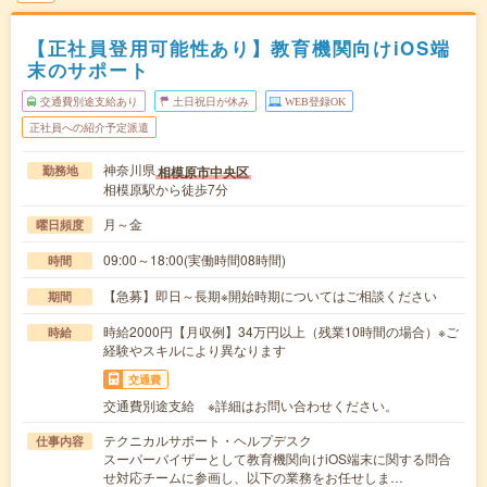
【正社員登用可能性あり】教育機関向けiOS端
末のサポート
交通費別途支給あり
土日祝日が休み
WEB登録OK
正社員への紹介予定派遣
神奈川県
相模原市中央区
勤務地
相模原駅から徒歩7分
月～金
曜日頻度
09:00～18:00(実働時間08時間)
時間
【急募】即日～長期※開始時期についてはご相談ください
期間
時給2000円【月収例】34万円以上（残業10時間の場合）※ご
時給
経験やスキルにより異なります
交通費
交通費別途支給 ※詳細はお問い合わせください。
テクニカルサポート・ヘルプデスク
仕事内容
スーパーバイザーとして教育機関向けiOS端末に関する問合
せ対応チームに参画し、以下の業務をお任せしま…