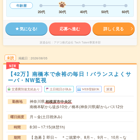
年齢層
20代
30代
40代
50代
60代
気になる!
応募へ進む
詳しく見る
派遣会社
アデコ株式会社 Tech Talent事業本部
未読
掲載日
2026/08/05
NEW
【42万】南橋本で余裕の毎日！バランスよくサ
ーバ・NW監視
交通費別途支給あり
土日祝日が休み
WEB登録OK
派遣
神奈川県
相模原市中央区
勤務地
南橋本駅から徒歩10分／橋本(神奈川県)駅からバス12分
月～金(土日祝休み)
曜日頻度
8:30～17:15(休憩1h)
時間
【 急募 】即日～ ＊ご就業中、8月～、9月～、10月～な
期間