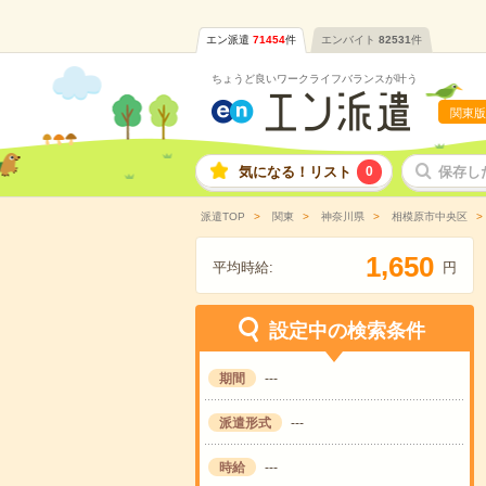
エン派遣
71454
件
エンバイト
82531
件
ちょうど良いワークライフバランスが叶う
関東版
気になる！リスト
0
保存し
派遣TOP
関東
神奈川県
相模原市中央区
,
1
6
5
0
平均時給:
円
設定中の検索条件
期間
---
派遣形式
---
時給
---