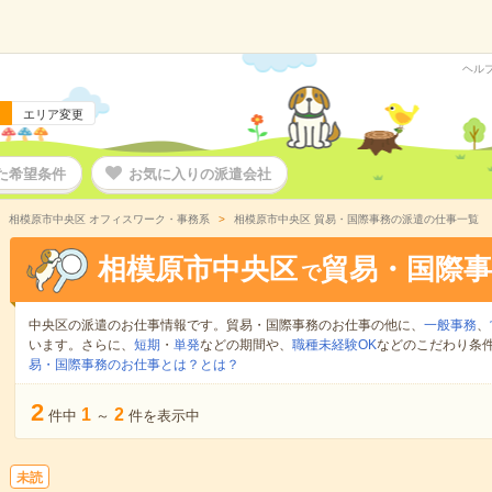
ヘル
エリア変更
た希望条件
お気に入りの派遣会社
相模原市中央区 オフィスワーク・事務系
相模原市中央区 貿易・国際事務の派遣の仕事一覧
相模原市中央区
貿易・国際事
で
中央区の派遣のお仕事情報です。貿易・国際事務のお仕事の他に、
一般事務
、
います。さらに、
短期
・
単発
などの期間や、
職種未経験OK
などのこだわり条
易・国際事務のお仕事とは？とは？
2
1
2
件中
～
件を表示中
未読