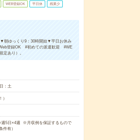
WEB登録OK
平日休
残業少
】▼朝ゆっくり9：30時開始▼平日お休み
b登録OK #初めての派遣歓迎 #WE
規定あり）。
日：土
め！）
0m×週5日×4週 ※月収例を保証するもので
条件有）