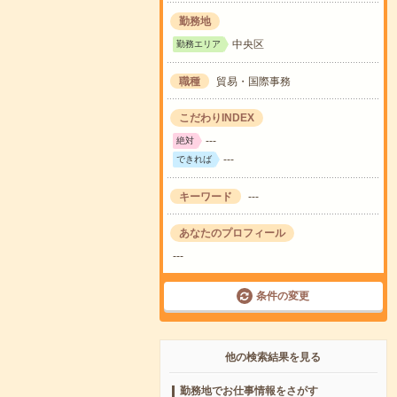
勤務地
中央区
勤務エリア
職種
貿易・国際事務
こだわりINDEX
---
絶対
---
できれば
キーワード
---
あなたのプロフィール
---
条件の変更
他の検索結果を見る
勤務地でお仕事情報をさがす