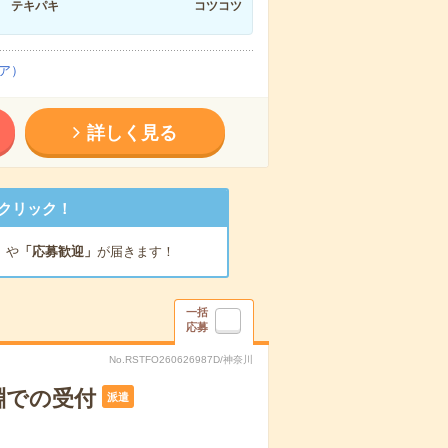
テキパキ
コツコツ
ア）
詳しく見る
クリック！
」
や
「応募歓迎」
が届きます！
一括
応募
No.RSTFO260626987D/神奈川
淵での受付
派遣