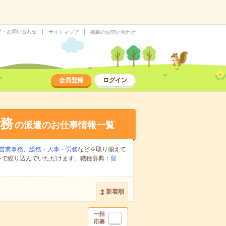
プ・お問い合わせ
サイトマップ
掲載のお問い合わせ
会員登録
ログイン
務
の派遣のお仕事情報一覧
営業事務
、
総務・人事・労務
などを取り揃えて
件で絞り込んでいただけます。職種辞典：
貿
新着順
一括
応募