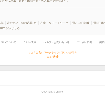
ッタリの派遣（貿易・国際事務）のお仕事を探せます。
募集
友だちと一緒の応募OK
在宅・リモートワーク
週2～3日勤務
週4日勤
学力が活かせる
り扱いについて
ご利用規約
ヘルプ・お問い合わせ
エン会社概要
掲載
ちょうど良いワークライフバランスが叶う
エン派遣
Copyright © en Inc.