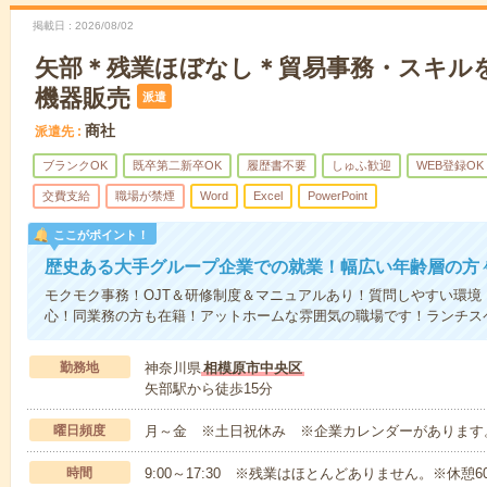
掲載日
2026/08/02
矢部＊残業ほぼなし＊貿易事務・スキル
機器販売
派遣
商社
派遣先
ブランクOK
既卒第二新卒OK
履歴書不要
しゅふ歓迎
WEB登録OK
交費支給
職場が禁煙
Word
Excel
PowerPoint
ここがポイント！
歴史ある大手グループ企業での就業！幅広い年齢層の方
モクモク事務！OJT＆研修制度＆マニュアルあり！質問しやすい環境
心！同業務の方も在籍！アットホームな雰囲気の職場です！ランチス
勤務地
神奈川県
相模原市中央区
矢部駅から徒歩15分
曜日頻度
月～金 ※土日祝休み ※企業カレンダーがあります
時間
9:00～17:30 ※残業はほとんどありません。※休憩6