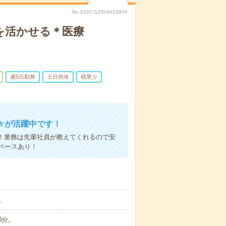
No.SSKCS2504413806
を活かせる＊医療
週5日勤務
土日祝休
残業少
々が活躍中です！
！業務は先輩社員が教えてくれるので安
ペースあり！
。
0分。