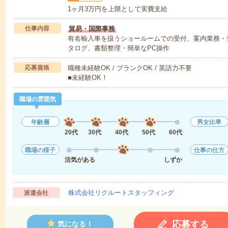
1ヶ月3万円を上限として実費支給
仕事内容
貿易・国際事務
有名輸入車を扱うショールームでの受付、案内業務・
タログ、書類整理・簡単なPC操作
応募資格
職種未経験OK / ブランクOK / 英語力不要
■未経験OK！
職場の雰囲気
年齢層
男女比率
20代
30代
40代
50代
60代
職場の様子
仕事の仕方
活気がある
しずか
株式会社リクルートスタッフィング
派遣会社
応募する
気になる！