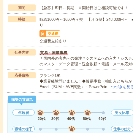
期間
【急募】即日～長期 ※開始日はご相談可能です！
時給
時給1600円～1650円＋交 【月収例】248,000
り
交通費
交通費支給あり
仕事内容
貿易・国際事務
＊国内外の客先への発注＊システムへの入力＊システ
のマスタ・データ管理＊送金依頼＊電話・メール応対
応募資格
ブランクOK
◆業界経験問いません！◆貿易事務（輸出入どちらか
Excel（SUM・AVE関数）・PowerPoin…
つづきを見
職場の雰囲気
年齢層
男女比率
20代
30代
40代
50代
60代
職場の様子
仕事の仕方