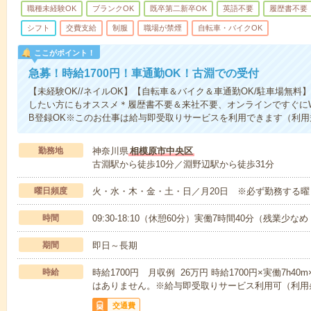
職種未経験OK
ブランクOK
既卒第二新卒OK
英語不要
履歴書不要
シフト
交費支給
制服
職場が禁煙
自転車・バイクOK
ここがポイント！
急募！時給1700円！車通勤OK！古淵での受付
【未経験OK//ネイルOK】【自転車＆バイク＆車通勤OK/駐車場無料
したい方にもオススメ＊履歴書不要＆来社不要、オンラインですぐにWe
B登録OK※このお仕事は給与即受取りサービスを利用できます（利用
勤務地
神奈川県
相模原市中央区
古淵駅から徒歩10分／淵野辺駅から徒歩31分
曜日頻度
火・水・木・金・土・日／月20日 ※必ず勤務する曜
時間
09:30-18:10（休憩60分）実働7時間40分（残業少な
期間
即日～長期
時給
時給1700円 月収例 26万円 時給1700円×実働7h4
はありません。※給与即受取りサービス利用可（利用
交通費