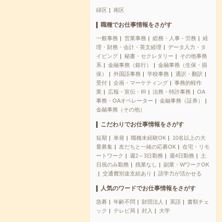
緑区
南区
職種でお仕事情報をさがす
一般事務
営業事務
総務・人事・労務
経
理・財務・会計・英文経理
データ入力・タ
イピング
秘書・セクレタリー
その他事務
系
金融事務（銀行）
金融事務（生保・損
保）
外国語事務
学校事務
通訳・翻訳
受付
企画・マーケティング
事務的軽作
業
広報・宣伝・IR
法務・特許事務
OA
事務・OAオペレーター
金融事務（証券）
金融事務（その他）
こだわりでお仕事情報をさがす
短期
単発
職種未経験OK
10名以上の大
量募集
友だちと一緒の応募OK
在宅・リモ
ートワーク
週2～3日勤務
週4日勤務
土
日祝のみ勤務
残業なし
副業・WワークOK
交通費別途支給あり
語学力が活かせる
人気のワードでお仕事情報をさがす
急募
年齢不問
財団法人
英語
書類チェ
ック
テレビ局
封入
大学